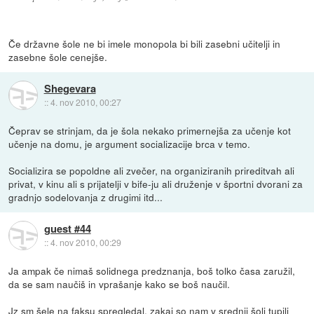
Če državne šole ne bi imele monopola bi bili zasebni učitelji in
zasebne šole cenejše.
Shegevara
::
4. nov 2010, 00:27
Čeprav se strinjam, da je šola nekako primernejša za učenje kot
učenje na domu, je argument socializacije brca v temo.
Socializira se popoldne ali zvečer, na organiziranih prireditvah ali
privat, v kinu ali s prijatelji v bife-ju ali druženje v športni dvorani za
gradnjo sodelovanja z drugimi itd...
guest #44
::
4. nov 2010, 00:29
Ja ampak če nimaš solidnega predznanja, boš tolko časa zaružil,
da se sam naučiš in vprašanje kako se boš naučil.
Jz sm šele na faksu spregledal, zakaj so nam v srednji šoli tupili