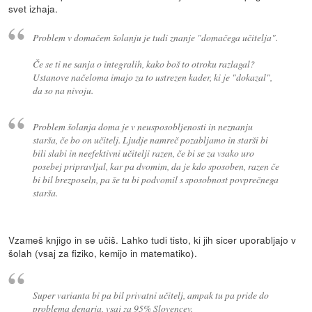
svet izhaja.
Problem v domačem šolanju je tudi znanje "domačega učitelja".
Če se ti ne sanja o integralih, kako boš to otroku razlagal?
Ustanove načeloma imajo za to ustrezen kader, ki je "dokazal",
da so na nivoju.
Problem šolanja doma je v neusposobljenosti in neznanju
starša, če bo on učitelj. Ljudje namreč pozabljamo in starši bi
bili slabi in neefektivni učitelji razen, če bi se za vsako uro
posebej pripravljal, kar pa dvomim, da je kdo sposoben, razen če
bi bil brezposeln, pa še tu bi podvomil s sposobnost povprečnega
starša.
Vzameš knjigo in se učiš. Lahko tudi tisto, ki jih sicer uporabljajo v
šolah (vsaj za fiziko, kemijo in matematiko).
Super varianta bi pa bil privatni učitelj, ampak tu pa pride do
problema denarja, vsaj za 95% Slovencev.