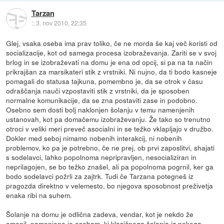
Tarzan
::
3. nov 2010, 22:35
Glej, vsaka oseba ima prav toliko, če ne morda še kaj več koristi od
socializacije, kot od samega procesa izobraževanja. Zariti se v svoj
brlog in se izobraževati na domu je ena od opcij, si pa na ta način
prikrajšan za marsikateri stik z vrstniki. Ni nujno, da ti bodo kasneje
pomagali do statusa tajkuna, pomembno je, da se otrok v času
odraščanja nauči vzpostaviti stik z vrstniki, da je sposoben
normalne komunikacije, da se zna postaviti zase in podobno.
Osebno sem dosti bolj naklonjen šolanju v temu namenjenih
ustanovah, kot pa domačemu izobraževanju. Že tako so trenutno
otroci v veliki meri preveč asocialni in se težko vklapljajo v družbo.
Dokler med seboj nimamo nobenih interakcij, ni nobenih
problemov, ko pa je potrebno, če ne prej, ob prvi zaposlitvi, shajati
s sodelavci, lahko popolnoma nepripravljen, nesocializiran in
neprilagojen, se bo težko znašel, ali pa popolnoma pogrnil, ker ga
bodo sodelavci požrli za zajtrk. Tudi če Tarzana potegneš iz
pragozda direktno v velemesto, bo njegova sposobnost preživetja
enaka ribi na suhem.
Šolanje na domu je odlična zadeva, vendar, kot je nekdo že
omenil, namenjeno je osebam, ki klasičnega šolanja iz nekega