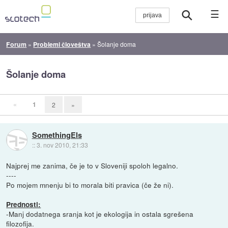
☰
Forum
»
Problemi človeštva
»
Šolanje doma
Šolanje doma
«
1
2
»
SomethingEls
::
3. nov 2010, 21:33
Najprej me zanima, če je to v Sloveniji spoloh legalno.
----
Po mojem mnenju bi to morala biti pravica (če že ni).
Prednosti:
-Manj dodatnega sranja kot je ekologija in ostala sgrešena
filozofija.