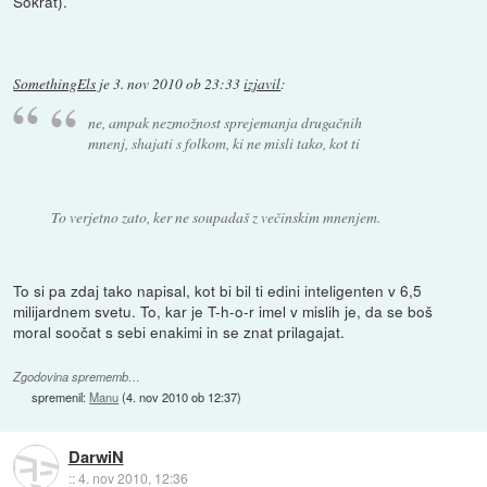
Sokrat).
SomethingEls
je
3. nov 2010 ob 23:33
izjavil
:
ne, ampak nezmožnost sprejemanja drugačnih
mnenj, shajati s folkom, ki ne misli tako, kot ti
To verjetno zato, ker ne soupadaš z večinskim mnenjem.
To si pa zdaj tako napisal, kot bi bil ti edini inteligenten v 6,5
milijardnem svetu. To, kar je T-h-o-r imel v mislih je, da se boš
moral soočat s sebi enakimi in se znat prilagajat.
Zgodovina sprememb…
spremenil:
Manu
(
4. nov 2010 ob 12:37
)
DarwiN
::
4. nov 2010, 12:36