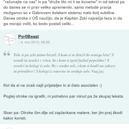
"računajte na nas" in pa "druže tito mi ti se kunemo" in od takrat pa
do danes se ni prav veliko spremenilo, samo metode pranja
možganov so v Gabrovem šolskem sistemu malo bolj subtilne.
Danes otroke v OŠ naučijo, da je Kapitan Zoki največja faca in da
ga morajo voliti, ko bodo postali veliki...
Pyr0Beast
::
4. nov 2010, 08:36
Tole si pa zelo mimo brcnil. S kom si se druzil do sestega leta? S
sosedi in sosolci v vrtcu. In s kom si igral fuzbal popoldne? S
sosolci in kolegi iz sole. Pa v sredni soli, s kom si hodil na zabave
in prireditve? S kolegi iz osnovne in srednje sole. Vsaj jaz.
Kot da si ne znaš najti prijateljev in si čisto asocialen :)
Poglej otroke na igralih, ni potrebno par minut pa že skupaj tekata.
Sicer pa: Otroke čim dlje od zaplankane matere, ker jim prej škodi
kakor koristi.