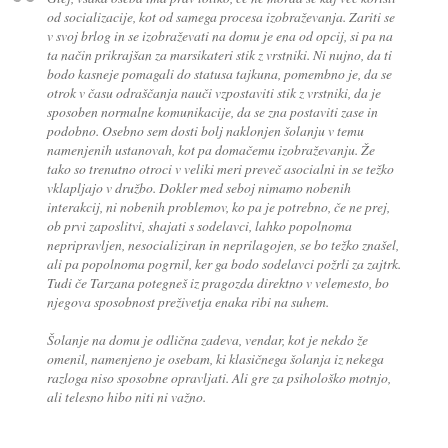
od socializacije, kot od samega procesa izobraževanja. Zariti se
v svoj brlog in se izobraževati na domu je ena od opcij, si pa na
ta način prikrajšan za marsikateri stik z vrstniki. Ni nujno, da ti
bodo kasneje pomagali do statusa tajkuna, pomembno je, da se
otrok v času odraščanja nauči vzpostaviti stik z vrstniki, da je
sposoben normalne komunikacije, da se zna postaviti zase in
podobno. Osebno sem dosti bolj naklonjen šolanju v temu
namenjenih ustanovah, kot pa domačemu izobraževanju. Že
tako so trenutno otroci v veliki meri preveč asocialni in se težko
vklapljajo v družbo. Dokler med seboj nimamo nobenih
interakcij, ni nobenih problemov, ko pa je potrebno, če ne prej,
ob prvi zaposlitvi, shajati s sodelavci, lahko popolnoma
nepripravljen, nesocializiran in neprilagojen, se bo težko znašel,
ali pa popolnoma pogrnil, ker ga bodo sodelavci požrli za zajtrk.
Tudi če Tarzana potegneš iz pragozda direktno v velemesto, bo
njegova sposobnost preživetja enaka ribi na suhem.
Šolanje na domu je odlična zadeva, vendar, kot je nekdo že
omenil, namenjeno je osebam, ki klasičnega šolanja iz nekega
razloga niso sposobne opravljati. Ali gre za psihološko motnjo,
ali telesno hibo niti ni važno.