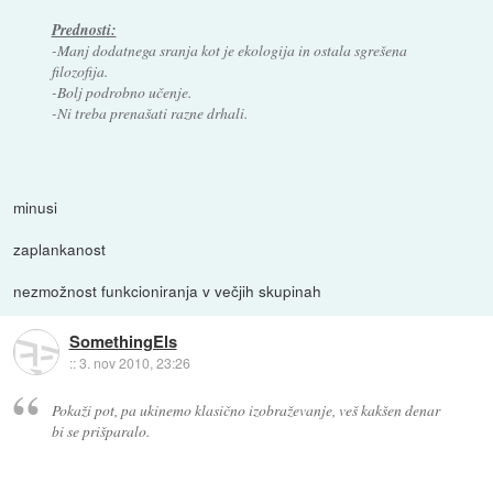
Prednosti:
-Manj dodatnega sranja kot je ekologija in ostala sgrešena
filozofija.
-Bolj podrobno učenje.
-Ni treba prenašati razne drhali.
minusi
zaplankanost
nezmožnost funkcioniranja v večjih skupinah
SomethingEls
::
3. nov 2010, 23:26
Pokaži pot, pa ukinemo klasično izobraževanje, veš kakšen denar
bi se prišparalo.