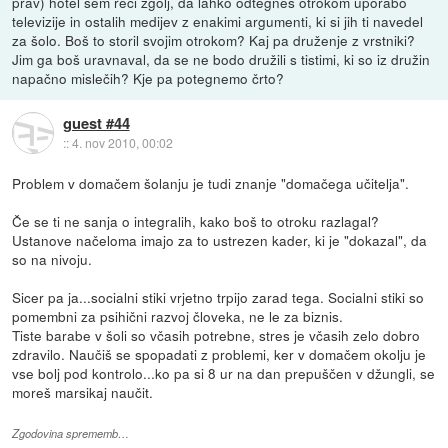
prav) hotel sem reči zgolj, da lahko odtegneš otrokom uporabo
televizije in ostalih medijev z enakimi argumenti, ki si jih ti navedel
za šolo. Boš to storil svojim otrokom? Kaj pa druženje z vrstniki?
Jim ga boš uravnaval, da se ne bodo družili s tistimi, ki so iz družin
napačno mislečih? Kje pa potegnemo črto?
guest #44
::
4. nov 2010, 00:02
Problem v domačem šolanju je tudi znanje "domačega učitelja".
Če se ti ne sanja o integralih, kako boš to otroku razlagal?
Ustanove načeloma imajo za to ustrezen kader, ki je "dokazal", da
so na nivoju.
Sicer pa ja...socialni stiki vrjetno trpijo zarad tega. Socialni stiki so
pomembni za psihični razvoj človeka, ne le za biznis.
Tiste barabe v šoli so včasih potrebne, stres je včasih zelo dobro
zdravilo. Naučiš se spopadati z problemi, ker v domačem okolju je
vse bolj pod kontrolo...ko pa si 8 ur na dan prepuščen v džungli, se
moreš marsikaj naučit.
Zgodovina sprememb…