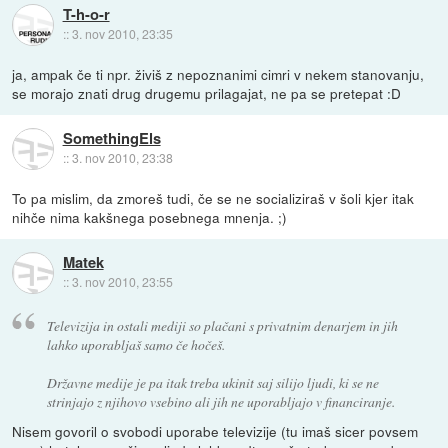
T-h-o-r
::
3. nov 2010, 23:35
ja, ampak če ti npr. živiš z nepoznanimi cimri v nekem stanovanju,
se morajo znati drug drugemu prilagajat, ne pa se pretepat :D
SomethingEls
::
3. nov 2010, 23:38
To pa mislim, da zmoreš tudi, če se ne socializiraš v šoli kjer itak
nihče nima kakšnega posebnega mnenja. ;)
Matek
::
3. nov 2010, 23:55
Televizija in ostali mediji so plačani s privatnim denarjem in jih
lahko uporabljaš samo če hočeš.
Državne medije je pa itak treba ukinit saj silijo ljudi, ki se ne
strinjajo z njihovo vsebino ali jih ne uporabljajo v financiranje.
Nisem govoril o svobodi uporabe televizije (tu imaš sicer povsem