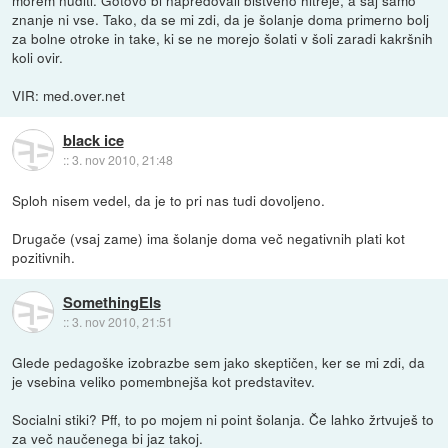
znanje ni vse. Tako, da se mi zdi, da je šolanje doma primerno bolj
za bolne otroke in take, ki se ne morejo šolati v šoli zaradi kakršnih
koli ovir.
VIR: med.over.net
black ice
::
3. nov 2010, 21:48
Sploh nisem vedel, da je to pri nas tudi dovoljeno.
Drugače (vsaj zame) ima šolanje doma več negativnih plati kot
pozitivnih.
SomethingEls
::
3. nov 2010, 21:51
Glede pedagoške izobrazbe sem jako skeptičen, ker se mi zdi, da
je vsebina veliko pomembnejša kot predstavitev.
Socialni stiki? Pff, to po mojem ni point šolanja. Če lahko žrtvuješ to
za več naučenega bi jaz takoj.