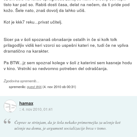
tisto kar pač so. Rabiš dosti časa, delat na nečem, da ti pride pod
kožo. Šele nato, znaš dovolj da lahko učiš.
Kot je kkk7 reku...privat učitelj.
Sicer pa v šoli spozanaš obnašanje ostalih in če si kolk tolk
prilagodljiv vidiš keri vzorci so uspešni kateri ne, tudi če ne vpliva
dramatično na karakter.
Pa BTW...jz sem spoznal kolege v šoli z katerimi sem kasneje hodu
v kino. Vrstniki so nedvomno potreben del odraščanja.
Zgodovina sprememb…
spremenilo:
guest #44
(
4. nov 2010 ob 00:31
)
hamax
::
4. nov 2010, 01:41
Čeprav se strinjam, da je šola nekako primernejša za učenje kot
učenje na domu, je argument socializacije brca v temo.