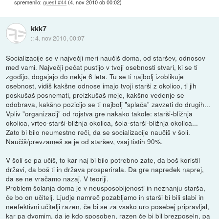
spremenilo:
guest #44
(
4. nov 2010 ob 00:02
)
kkk7
::
4. nov 2010, 00:07
Socializacije se v največji meri naučiš doma, od staršev, odnosov
med vami. Največji pečat pustijo v tvoji osebnosti stvari, ki se ti
zgodijo, dogajajo do nekje 6 leta. Tu se ti najbolj izoblikuje
osebnost, vidiš kakšne odnose imajo tvoji starši z okolico, ti jih
poskušaš posnemati, preizkušaš meje, kakšno vedenje se
odobrava, kakšno pozicijo se ti najbolj "splača" zavzeti do drugih...
Vpliv "organizacij" od rojstva gre nakako takole: starši-bližnja
okolica, vrtec-starši-bližnja okolica, šola-starši-bližnja okolica...
Zato bi bilo neumestno reči, da se socializacije naučiš v šoli.
Naučiš/prevzameš se je od staršev, vsaj tistih 90%.
V šoli se pa učiš, to kar naj bi bilo potrebno zate, da boš koristil
državi, da boš ti in država prosperirala. Da gre napredek naprej,
da se ne vračamo nazaj. V teoriji.
Problem šolanja doma je v neusposobljenosti in neznanju starša,
če bo on učitelj. Ljudje namreč pozabljamo in starši bi bili slabi in
neefektivni učitelji razen, če bi se za vsako uro posebej pripravljal,
kar pa dvomim, da je kdo sposoben, razen če bi bil brezposeln, pa