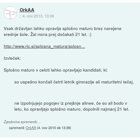
OrkAA
::
4. nov 2010, 13:36
Vsak državljan lahko opravlja splošno maturo brez narejene
srednje šole. Žal mora prej dočakati 21 let. :)
http://www.ric.si/splosna_matura/splosn...
Izvleček:
Splošno maturo v celoti lahko opravljajo kandidati, ki:
so uspešno končali četrti letnik gimnazije ali maturitetni tečaj,
ne izpolnjujejo pogojev iz prejšnje alinee, če so ali bodo v
letu, ko opravljajo splošno maturo, dopolnili najmanj 21 let.
Zgodovina sprememb…
spremenil:
OrkAA
(
4. nov 2010 ob 13:39
)