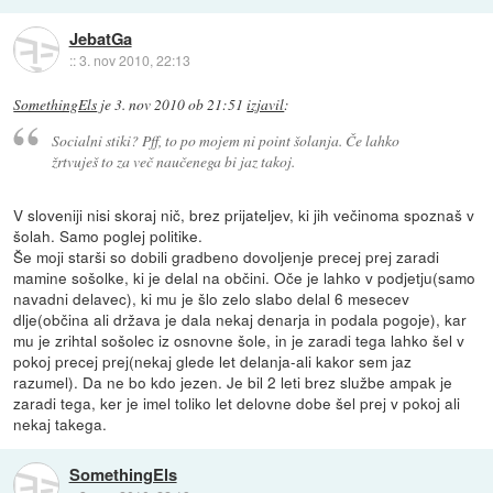
JebatGa
::
3. nov 2010, 22:13
SomethingEls
je
3. nov 2010 ob 21:51
izjavil
:
Socialni stiki? Pff, to po mojem ni point šolanja. Če lahko
žrtvuješ to za več naučenega bi jaz takoj.
V sloveniji nisi skoraj nič, brez prijateljev, ki jih večinoma spoznaš v
šolah. Samo poglej politike.
Še moji starši so dobili gradbeno dovoljenje precej prej zaradi
mamine sošolke, ki je delal na občini. Oče je lahko v podjetju(samo
navadni delavec), ki mu je šlo zelo slabo delal 6 mesecev
dlje(občina ali država je dala nekaj denarja in podala pogoje), kar
mu je zrihtal sošolec iz osnovne šole, in je zaradi tega lahko šel v
pokoj precej prej(nekaj glede let delanja-ali kakor sem jaz
razumel). Da ne bo kdo jezen. Je bil 2 leti brez službe ampak je
zaradi tega, ker je imel toliko let delovne dobe šel prej v pokoj ali
nekaj takega.
SomethingEls