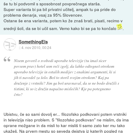
še tu bi podvomil s sposobnost povprečnega starša.
Super varianta bi pa bil privatni učitelj, ampak tu pa pride do
problema denarja, vsaj za 95% Slovencev.
Ostane še ena varianta, potem ko že znaš brati, pisati, recimo v
srednji šoli, da se bi učil sam. Vemo kako bi se pa to končalo
.
SomethingEls
::
4. nov 2010, 00:24
Nisem govoril o svobodi uporabe televizije (tu imaš sicer
povsem prav) hotel sem reči zgolj, da lahko odtegneš otrokom
uporabo televizije in ostalih medijev z enakimi argumenti, ki si
jih ti navedel za šolo. Boš to storil svojim otrokom? Kaj pa
druženje z vrstniki? Jim ga boš uravnaval, da se ne bodo družili s
tistimi, ki so iz družin napačno mislečih? Kje pa potegnemo
črto?
Ubistvu, če so sami dovolj er... filozofsko podkovani potem vrstniki
in televizija niso problem. S "filozofsko podkovan" ne mislim, da ima
oprane možgane in da misli to kar misliš ti samo zato ker mu tako
ukažeš. Na prvem mestu so seveda dejstva iz katerih pogled na