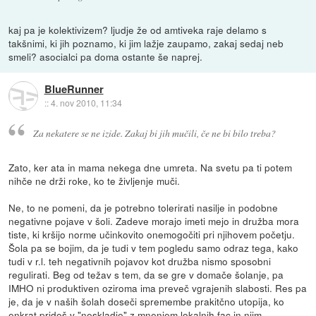
kaj pa je kolektivizem? ljudje že od amtiveka raje delamo s
takšnimi, ki jih poznamo, ki jim lažje zaupamo, zakaj sedaj neb
smeli? asocialci pa doma ostante še naprej.
BlueRunner
::
4. nov 2010, 11:34
Za nekatere se ne izide. Zakaj bi jih mučili, če ne bi bilo treba?
Zato, ker ata in mama nekega dne umreta. Na svetu pa ti potem
nihče ne drži roke, ko te življenje muči.
Ne, to ne pomeni, da je potrebno tolerirati nasilje in podobne
negativne pojave v šoli. Zadeve morajo imeti mejo in družba mora
tiste, ki kršijo norme učinkovito onemogočiti pri njihovem početju.
Šola pa se bojim, da je tudi v tem pogledu samo odraz tega, kako
tudi v r.l. teh negativnih pojavov kot družba nismo sposobni
regulirati. Beg od težav s tem, da se gre v domače šolanje, pa
IMHO ni produktiven oziroma ima preveč vgrajenih slabosti. Res pa
je, da je v naših šolah doseči spremembe prakitčno utopija, ko
enkrat prideš v "neskladje" z mnenjem lokalnih fac in njim