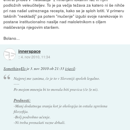
podložnih veleučiteljev. To je pa večja težava za katero ni še nihče
pri nas našel ustreznega recepta, kako se je sploh lotiti. V primeru
takšnih "neskladij" pa potem "mučenje" izgubi svoje narekovaje in
postane institucionalno nasilje nad maloletnikom s ciljem
maščevanja njegovim staršem.
Bolano...
innerspace
::
4. nov 2010, 11:34
SomethingEls
je
3. nov 2010 ob 21:33
izjavil
:
Najprej me zanima, če je to v Sloveniji spoloh legalno.
----
Po mojem mnenju bi to morala biti pravica (če že ni).
Prednosti:
-Manj dodatnega sranja kot je ekologija in ostala sgrešena
filozofija.
-Bolj podrobno učenje.
-Ni treba prenašati razne drhali.