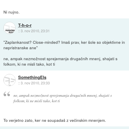
Ni nujno.
T-h-o-r
::
3. nov 2010, 23:31
"Zaplankanost? Close-minded? Imaš prav, ker šole so objektivne in
nepristranske ane"
ne, ampak nezmožnost sprejemanja drugačnih mnenj, shajati s
folkom, ki ne misli tako, kot ti
SomethingEls
::
3. nov 2010, 23:33
ne, ampak nezmožnost sprejemanja drugačnih mnenj, shajati s
folkom, ki ne misli tako, kot ti
To verjetno zato, ker ne soupadaš z večinskim mnenjem.