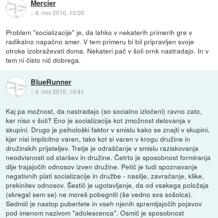
Mercier
::
4. nov 2010, 10:00
Problem "socializacije" je, da lahko v nekaterih primerih gre v
radikalno napačno smer. V tem primeru bi bil pripravljen svoje
otroke izobraževati doma. Nekateri pač v šoli ornk nastradajo. In v
tem ni čisto nič dobrega.
BlueRunner
::
4. nov 2010, 10:41
Kaj pa možnost, da nastradajo (so socialno izločeni) ravno zato,
ker niso v šoli? Eno je socializacija kot zmožnost delovanja v
skupini. Drugo je psihološki faktor v smislu kako se znajti v skupini,
kjer nisi implicitno varen, tako kot si varen v krogu družine in
družinskih prijateljev. Tretje je odraščanje v smislu raziskovanja
neodvisnosti od staršev in družine. Četrto je sposobnost formiranja
dlje trajajočih odnosov izven družine. Petič je tudi spoznavanje
negativnih plati socializacije in družbe - nasilje, zavračanje, klike,
prekinitev odnosov. Šestič je ugotavljanje, da od vsakega položaja
(skregal sem se) ne moreš pobegniti (še vedno sva sošolca).
Sedmič je nastop pubertete in vseh njenih spremljajočih pojavov
pod imenom nazivom "adolescenca". Osmič je sposobnost