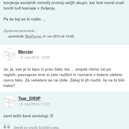
tvorjenja socialnih omrežij znotraj večjih skupn, kar boš moral znati
tvoriti tudi kasneje v življenju.
Pa še kaj se bi našlo....
Zgodovina sprememb…
spremenilo:
BlueRunner
(
4. nov 2010 ob 10:42
)
Mercier
::
4. nov 2010, 10:50
Ja, ja, vse je to lepo in prav čisto res ... ampak nismo vsi po
reglcih, pavzaprav smo si zelo različni in razmere v katere uletimo
ravno tako. Za nekatere se ne izide. Zakaj bi jih mučili, če ne bi bilo
treba?
Tear_DR0P
::
4. nov 2010, 11:21
sami težki šank sociologi :D
Smrdi po logiki kolektivizma.