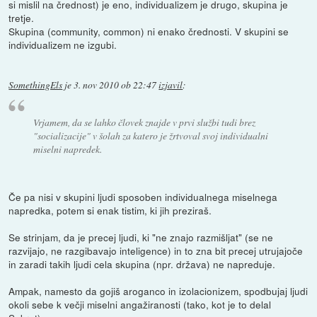
si mislil na črednost) je eno, individualizem je drugo, skupina je
tretje.
Skupina (community, common) ni enako črednosti. V skupini se
individualizem ne izgubi.
SomethingEls
je
3. nov 2010 ob 22:47
izjavil
:
Vrjamem, da se lahko človek znajde v prvi službi tudi brez
"socializacije" v šolah za katero je žrtvoval svoj individualni
miselni napredek.
Če pa nisi v skupini ljudi sposoben individualnega miselnega
napredka, potem si enak tistim, ki jih preziraš.
Se strinjam, da je precej ljudi, ki "ne znajo razmišljat" (se ne
razvijajo, ne razgibavajo inteligence) in to zna bit precej utrujajoče
in zaradi takih ljudi cela skupina (npr. država) ne napreduje.
Ampak, namesto da gojiš aroganco in izolacionizem, spodbujaj ljudi
okoli sebe k večji miselni angažiranosti (tako, kot je to delal