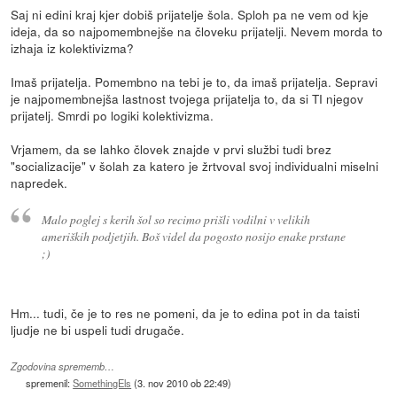
Saj ni edini kraj kjer dobiš prijatelje šola. Sploh pa ne vem od kje
ideja, da so najpomembnejše na človeku prijatelji. Nevem morda to
izhaja iz kolektivizma?
Imaš prijatelja. Pomembno na tebi je to, da imaš prijatelja. Sepravi
je najpomembnejša lastnost tvojega prijatelja to, da si TI njegov
prijatelj. Smrdi po logiki kolektivizma.
Vrjamem, da se lahko človek znajde v prvi službi tudi brez
"socializacije" v šolah za katero je žrtvoval svoj individualni miselni
napredek.
Malo poglej s kerih šol so recimo prišli vodilni v velikih
ameriških podjetjih. Boš videl da pogosto nosijo enake prstane
;)
Hm... tudi, če je to res ne pomeni, da je to edina pot in da taisti
ljudje ne bi uspeli tudi drugače.
Zgodovina sprememb…
spremenil:
SomethingEls
(
3. nov 2010 ob 22:49
)