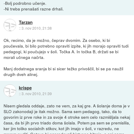
-Bolj podrobno učenje.
-Ni treba prenašati razne drhali.
Tarzan
::
3. nov 2010, 21:38
Ok, recimo, da je možno, čeprav dvomim. Za osebo, ki bi
poučevala, bi bilo potrebno opraviti izpite, ki jih morajo opraviti tudi
pedagogi, ki poučujejo v šoli. Točka A. In točka B, držati se bi
morali učnega načrta.
Manj dodatnega sranja bi si sicer težko privoščil, bi se pa naužil
drugih dveh alinej.
krispe
::
3. nov 2010, 21:39
Nisem gledala oddaje, zato ne vem, za kaj gre. A šolanje doma je v
SLO zakonodaji je itak možno. Sama sem pedagog, tako, da to
govorim iz prve roke in za svoje 4 otroke sem celo razmišljala nekaj
časa, da bi jih prvo triado doma šolala. Potem pa sem se premislila,
ker jim toliko socialnih stikov, kot jih imajo v šoli, v razredu, ne
morem nuditi. Gotovo bi napredovali bistveno hitreje, a saj samo