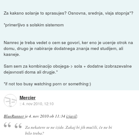
Za kaksno solanje to sprasujes? Osnovna, srednja, visja stopnja*?
*primerljivo s solskim sistemom
Namrec je treba vedet o cem se govori, ker eno je ucenje otrok na
domu, drugo je nabiranje dodatnega znanja med studijem, ali
kasneje.
Sam sem za kombinacijo obojega-> sola + dodatne izobrazevalne
dejavnosti doma ali drugje.*
*if not too busy watching porn or something:)
Mercier
::
4. nov 2010, 12:10
BlueRunner
je
4. nov 2010 ob 11:34
izjavil
:
Za nekatere se ne izide. Zakaj bi jih mučili, če ne bi
bilo treba?