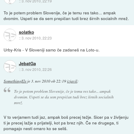
::
3. nov 2010, 22:19
To je potem problem Slovenije, če je temu res tako... ampak
dvomim. Uspeti se da sem prepičan tudi brez širnih socialnih mrež.
solatko
::
3. nov 2010, 22:23
Urby-Kris - V Sloveniji samo če zadaneš na Loto-u.
JebatGa
::
3. nov 2010, 22:26
SomethingEls
je
3. nov 2010 ob 22:19
izjavil
:
To je potem problem Slovenije, če je temu res tako... ampak
dvomim. Uspeti se da sem prepičan tudi brez širnih socialnih
mrež.
V to verjamem tudi jaz, ampak boš precej težje. Sicer pa v življenju
ti je precej lažje s prijatelji, kot pa brez njih. Če ne drugega, ti
pomagajo nesti omaro ko se seliš.