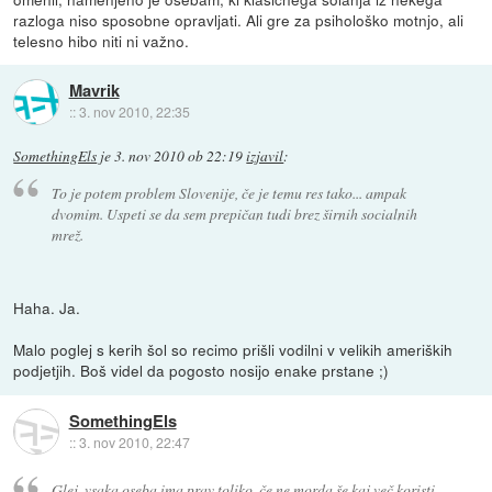
razloga niso sposobne opravljati. Ali gre za psihološko motnjo, ali
telesno hibo niti ni važno.
Mavrik
::
3. nov 2010, 22:35
SomethingEls
je
3. nov 2010 ob 22:19
izjavil
:
To je potem problem Slovenije, če je temu res tako... ampak
dvomim. Uspeti se da sem prepičan tudi brez širnih socialnih
mrež.
Haha. Ja.
Malo poglej s kerih šol so recimo prišli vodilni v velikih ameriških
podjetjih. Boš videl da pogosto nosijo enake prstane ;)
SomethingEls
::
3. nov 2010, 22:47
Glej, vsaka oseba ima prav toliko, če ne morda še kaj več koristi