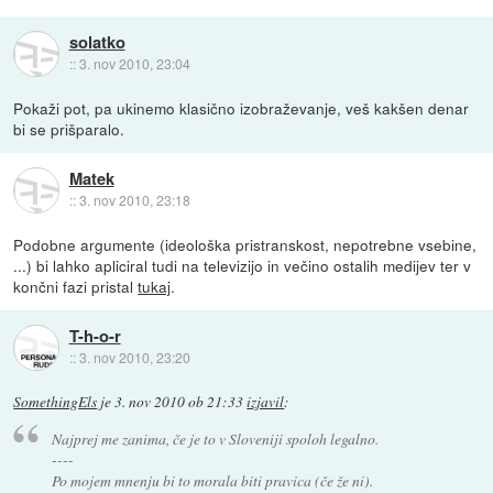
solatko
::
3. nov 2010, 23:04
Pokaži pot, pa ukinemo klasično izobraževanje, veš kakšen denar
bi se prišparalo.
Matek
::
3. nov 2010, 23:18
Podobne argumente (ideološka pristranskost, nepotrebne vsebine,
...) bi lahko apliciral tudi na televizijo in večino ostalih medijev ter v
končni fazi pristal
tukaj
.
T-h-o-r
::
3. nov 2010, 23:20
SomethingEls
je
3. nov 2010 ob 21:33
izjavil
:
Najprej me zanima, če je to v Sloveniji spoloh legalno.
----
Po mojem mnenju bi to morala biti pravica (če že ni).