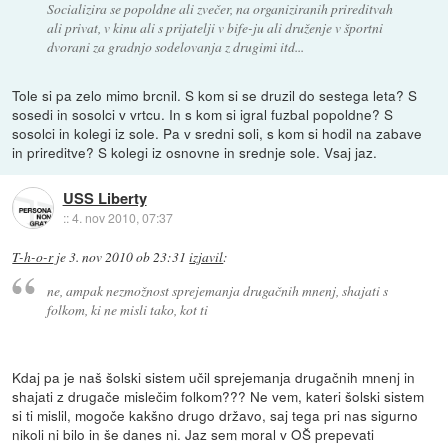
Socializira se popoldne ali zvečer, na organiziranih prireditvah
ali privat, v kinu ali s prijatelji v bife-ju ali druženje v športni
dvorani za gradnjo sodelovanja z drugimi itd...
Tole si pa zelo mimo brcnil. S kom si se druzil do sestega leta? S
sosedi in sosolci v vrtcu. In s kom si igral fuzbal popoldne? S
sosolci in kolegi iz sole. Pa v sredni soli, s kom si hodil na zabave
in prireditve? S kolegi iz osnovne in srednje sole. Vsaj jaz.
USS Liberty
::
4. nov 2010, 07:37
T-h-o-r
je
3. nov 2010 ob 23:31
izjavil
:
ne, ampak nezmožnost sprejemanja drugačnih mnenj, shajati s
folkom, ki ne misli tako, kot ti
Kdaj pa je naš šolski sistem učil sprejemanja drugačnih mnenj in
shajati z drugače mislečim folkom??? Ne vem, kateri šolski sistem
si ti mislil, mogoče kakšno drugo državo, saj tega pri nas sigurno
nikoli ni bilo in še danes ni. Jaz sem moral v OŠ prepevati