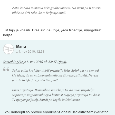
Zato, ker ata in mama nekega dne umreta. Na svetu pa ti potem
nihče ne drži roke, ko te življenje muči.
Tut fajn je včasih. Brez
filozofije, mnogokrat
što ne ubije, jača
boljše.
Manu
::
4. nov 2010, 12:31
SomethingEls
je
3. nov 2010 ob 22:47
izjavil
:
Saj ni edini kraj kjer dobiš prijatelje šola. Sploh pa ne vem od
kje ideja, da so najpomembnejše na človeku prijatelji. Nevem
morda to izhaja iz kolektivizma?
Imaš prijatelja. Pomembno na tebi je to, da imaš prijatelja.
Sepravi je najpomembnejša lastnost tvojega prijatelja to, da si
TI njegov prijatelj. Smrdi po logiki kolektivizma.
Tvoji koncepti so preveč enodimenzionalni. Kolektivizem (verjetno