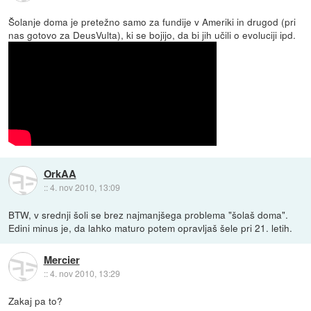
Šolanje doma je pretežno samo za fundije v Ameriki in drugod (pri
nas gotovo za DeusVulta), ki se bojijo, da bi jih učili o evoluciji ipd.
OrkAA
::
4. nov 2010, 13:09
BTW, v srednji šoli se brez najmanjšega problema "šolaš doma".
Edini minus je, da lahko maturo potem opravljaš šele pri 21. letih.
Mercier
::
4. nov 2010, 13:29
Zakaj pa to?