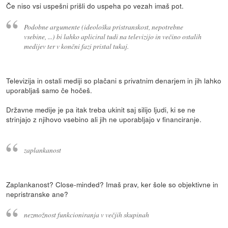
Če niso vsi uspešni prišli do uspeha po vezah imaš pot.
Podobne argumente (ideološka pristranskost, nepotrebne
vsebine, ...) bi lahko apliciral tudi na televizijo in večino ostalih
medijev ter v končni fazi pristal tukaj.
Televizija in ostali mediji so plačani s privatnim denarjem in jih lahko
uporabljaš samo če hočeš.
Državne medije je pa itak treba ukinit saj silijo ljudi, ki se ne
strinjajo z njihovo vsebino ali jih ne uporabljajo v financiranje.
zaplankanost
Zaplankanost? Close-minded? Imaš prav, ker šole so objektivne in
nepristranske ane?
nezmožnost funkcioniranja v večjih skupinah