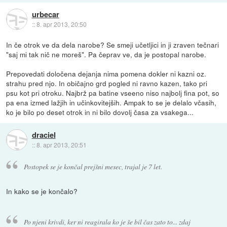
urbecar
::
8. apr 2013, 20:50
In če otrok ve da dela narobe? Se smeji učetljici in ji zraven tečnari
"saj mi tak nič ne moreš". Pa čeprav ve, da je postopal narobe.
Prepovedati določena dejanja nima pomena dokler ni kazni oz.
strahu pred njo. In običajno grd pogled ni ravno kazen, tako pri
psu kot pri otroku. Najbrž pa batine vseeno niso najbolj fina pot, so
pa ena izmed lažjih in učinkovitejših. Ampak to se je delalo včasih,
ko je bilo po deset otrok in ni bilo dovolj časa za vsakega...
draciel
::
8. apr 2013, 20:51
Postopek se je končal prejšni mesec, trajal je 7 let.
In kako se je končalo?
Po njeni krivdi, ker ni reagirala ko je še bil čas zato to... zdaj