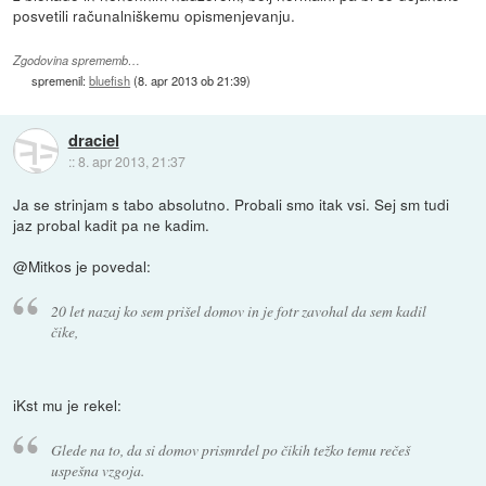
posvetili računalniškemu opismenjevanju.
Zgodovina sprememb…
spremenil:
bluefish
(
8. apr 2013 ob 21:39
)
draciel
::
8. apr 2013, 21:37
Ja se strinjam s tabo absolutno. Probali smo itak vsi. Sej sm tudi
jaz probal kadit pa ne kadim.
@Mitkos je povedal:
20 let nazaj ko sem prišel domov in je fotr zavohal da sem kadil
čike,
iKst mu je rekel:
Glede na to, da si domov prismrdel po čikih težko temu rečeš
uspešna vzgoja.