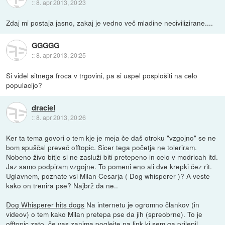
::
8. apr 2013, 20:23
Zdaj mi postaja jasno, zakaj je vedno več mladine necivilizirane....
GGGGG
::
8. apr 2013, 20:25
Si videl sitnega froca v trgovini, pa si uspel posplošiti na celo
populacijo?
draciel
::
8. apr 2013, 20:26
Ker ta tema govori o tem kje je meja če daš otroku "vzgojno" se ne
bom spuščal preveč offtopic. Sicer tega početja ne toleriram.
Nobeno živo bitje si ne zasluži biti pretepeno in celo v modricah itd.
Jaz samo podpiram vzgojne. To pomeni eno ali dve krepki čez rit.
Uglavnem, poznate vsi Milan Cesarja ( Dog whisperer )? A veste
kako on trenira pse? Najbrž da ne..
Dog Whisperer hits dogs
Na internetu je ogromno člankov (in
videov) o tem kako Milan pretepa pse da jih (spreobrne). To je
offtopic zato, če vas zanima poglejte na link ki sem ga prilepil.