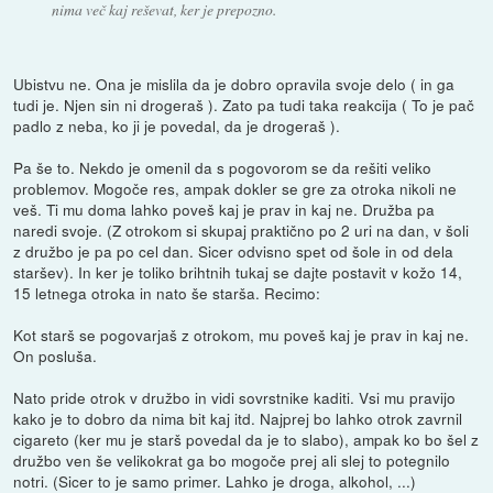
nima več kaj reševat, ker je prepozno.
Ubistvu ne. Ona je mislila da je dobro opravila svoje delo ( in ga
tudi je. Njen sin ni drogeraš ). Zato pa tudi taka reakcija ( To je pač
padlo z neba, ko ji je povedal, da je drogeraš ).
Pa še to. Nekdo je omenil da s pogovorom se da rešiti veliko
problemov. Mogoče res, ampak dokler se gre za otroka nikoli ne
veš. Ti mu doma lahko poveš kaj je prav in kaj ne. Družba pa
naredi svoje. (Z otrokom si skupaj praktično po 2 uri na dan, v šoli
z družbo je pa po cel dan. Sicer odvisno spet od šole in od dela
staršev). In ker je toliko brihtnih tukaj se dajte postavit v kožo 14,
15 letnega otroka in nato še starša. Recimo:
Kot starš se pogovarjaš z otrokom, mu poveš kaj je prav in kaj ne.
On posluša.
Nato pride otrok v družbo in vidi sovrstnike kaditi. Vsi mu pravijo
kako je to dobro da nima bit kaj itd. Najprej bo lahko otrok zavrnil
cigareto (ker mu je starš povedal da je to slabo), ampak ko bo šel z
družbo ven še velikokrat ga bo mogoče prej ali slej to potegnilo
notri. (Sicer to je samo primer. Lahko je droga, alkohol, ...)