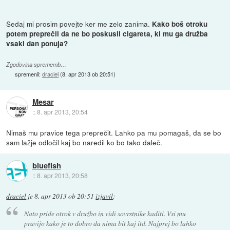
Sedaj mi prosim povejte ker me zelo zanima.
Kako boš otroku
potem preprečil da ne bo poskusil cigareta, ki mu ga družba
vsaki dan ponuja?
Zgodovina sprememb…
spremenil:
draciel
(
8. apr 2013 ob 20:51
)
Mesar
::
8. apr 2013, 20:54
Nimaš mu pravice tega preprečit. Lahko pa mu pomagaš, da se bo
sam lažje odločil kaj bo naredil ko bo tako daleč.
bluefish
::
8. apr 2013, 20:58
draciel
je
8. apr 2013 ob 20:51
izjavil
:
Nato pride otrok v družbo in vidi sovrstnike kaditi. Vsi mu
pravijo kako je to dobro da nima bit kaj itd. Najprej bo lahko