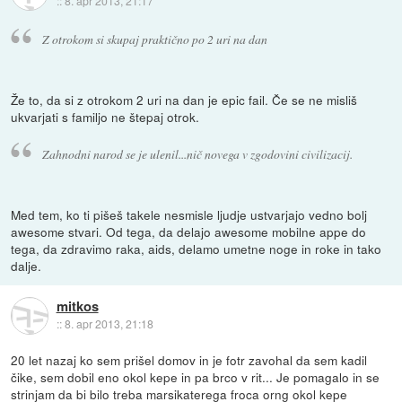
::
8. apr 2013, 21:17
Z otrokom si skupaj praktično po 2 uri na dan
Že to, da si z otrokom 2 uri na dan je epic fail. Če se ne misliš
ukvarjati s familjo ne štepaj otrok.
Zahnodni narod se je ulenil...nič novega v zgodovini civilizacij.
Med tem, ko ti pišeš takele nesmisle ljudje ustvarjajo vedno bolj
awesome stvari. Od tega, da delajo awesome mobilne appe do
tega, da zdravimo raka, aids, delamo umetne noge in roke in tako
dalje.
mitkos
::
8. apr 2013, 21:18
20 let nazaj ko sem prišel domov in je fotr zavohal da sem kadil
čike, sem dobil eno okol kepe in pa brco v rit... Je pomagalo in se
strinjam da bi bilo treba marsikaterega froca orng okol kepe