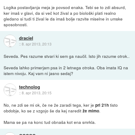
Logika postavljanja meja je povsod enaka. Tebi se to zdi absurd,
ker imaš v glavi, da si več kot žival a po biološki plati realno
gledano si tudi ti žival le da imaš bolje razvite miselne in umske
sposobnosti.
draciel
::
8. apr 2013, 20:13
Seveda. Pes razume stvari ki sem ga naučil. Isto jih razume otrok..
Seveda lahko primerjam psa in 2 letnega otroka. Oba imata IQ na
istem nivoju. Kaj vam ni jasno sedaj?
technolog
::
8. apr 2013, 20:15
No, ne zdi se mi ok, če ne že zaradi tega, ker je
tisto
pri 21h
obdobje, ko se z vzgojo še da kej naredit
.
že mimo
Mama se pa na konc tud obnaša kot ena smrkla.