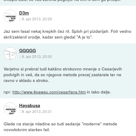
D3m
::
8. apr 2013, 20:29
Jaz sem fasal nekaj krepkih čez rit. Sploh pri pizdarijah. Fotr vedno
skril/zaklenil orodje, kadar sem gledal "A je to".
GGGGG
::
8. apr 2013, 20:30
Verjetno si prebral tudi kakšno strokovno mnenje o Cesarjevih
podvigih in veš, da so njegove metode precej zastarele ter ne
ravno v skladu s stroko.
npr:
http://www.4pawsu.com/cesarfans.htm
in tako dalje.
Hayabusa
::
8. apr 2013, 20:31
Glede na stanje mladine so tudi sedanje "moderne" metode
novodobnim staršev fail.