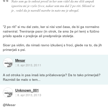
Nato sem ga še enkrat prosil in ker sem videl da me sliši ampak
ignorira mi je vzelo živce, nakar sem mu dal 2 po riti. Sklonil se
je , vedel da je naredil narobe in nato me je ubogal.
"2 po riti" si mu dal zato, ker si nisi vzel časa, da bi ga normalno
natreniral. Treniranje psov (in otrok, če smo že pri tem) s fizično
prisilo spada v prejšnje ali predprešnje stoletje.
Sicer pa vidim, da nimaš ravno izkušenj s froci, glede na to, da jih
primerjaš s psi.
Mesar
::
8. apr 2013, 20:11
A od otroka in psa imaš ista pričakovanja? Da to tako primerjaš?
Razmisli še malo o tem...
Unknown_001
::
8. apr 2013, 20:13
@Mesar