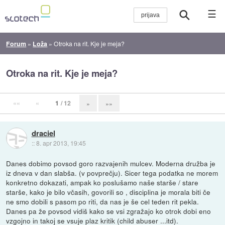
☰
Forum
»
Loža
»
Otroka na rit. Kje je meja?
Otroka na rit. Kje je meja?
««
«
1
/ 12
»
»»
draciel
::
8. apr 2013, 19:45
Danes dobimo povsod goro razvajenih mulcev. Moderna družba je
iz dneva v dan slabša. (v povprečju). Sicer tega podatka ne morem
konkretno dokazati, ampak ko poslušamo naše starše / stare
starše, kako je bilo včasih, govorili so , disciplina je morala biti če
ne smo dobili s pasom po riti, da nas je še cel teden rit pekla.
Danes pa že povsod vidiš kako se vsi zgražajo ko otrok dobi eno
vzgojno in takoj se vsuje plaz kritik (child abuser ...itd).