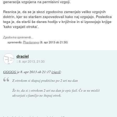
generacija vzgojena na permisivni vzgoji.
Resnica je, da se je skozi zgodovino zamenjalo veliko vzgojnih
doktrin, kjer so staršem zapovedovali kako naj vzgajajo. Posledica
tega je, da starši še danes hodijo v knjižnice in si izposojajo knjige
'kako vzgajati otroka'.
Zgodovina sprememb…
spremenilo:
Phantomeye
(
8. apr 2013 ob 21:30
)
draciel
::
8. apr 2013, 21:30
GGGGG
je
8. apr 2013 ob 21:17
izjavil
:
Z otrokom si skupaj praktično po 2 uri na dan
Že to, da si z otrokom 2 uri na dan je epic fail. Če se ne misliš
ukvarjati s familjo ne štepaj otrok.