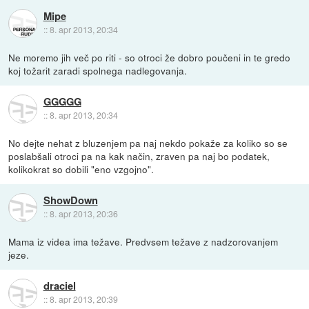
Mipe
::
8. apr 2013, 20:34
Ne moremo jih več po riti - so otroci že dobro poučeni in te gredo
koj tožarit zaradi spolnega nadlegovanja.
GGGGG
::
8. apr 2013, 20:34
No dejte nehat z bluzenjem pa naj nekdo pokaže za koliko so se
poslabšali otroci pa na kak način, zraven pa naj bo podatek,
kolikokrat so dobili "eno vzgojno".
ShowDown
::
8. apr 2013, 20:36
Mama iz videa ima težave. Predvsem težave z nadzorovanjem
jeze.
draciel
::
8. apr 2013, 20:39