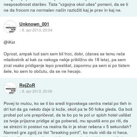
nesposobnost staršev. Tista "vzgojna okol ušes" pomeni, da se ti
ne da frocom na normalen način razložiti kaj je prav in kaj ne.
Unknown_001
::
8. apr 2013, 20:04
@iKst
Oprost, ampak tud sam sem bil froc, dobr, (danes se temu reče
mladostnik al kak za nekoga nekje približno do 18 leta), pa sem
znal vsako pridiganje lepo preslišat, zapomnu pa sem si po tistem
šele, ko sem to občutu, da se ne hecajo.
RejZoR
::
8. apr 2013, 20:06
Povej to mulcu, ko se ti bo sredi trgovskega centra metal po tleh in
drl kot da ga nekdo daje iz kože, okoli pa te 50 folka gleda. Ga boš
probal pol ure prepričevat, da te bo po te pol ur sploh hotel uslišat
za tvoje prijazne pridige al ga pobereš, mu spustiš eno po riti, da
se strezni in postavi na realna tla in je stvar rešena v 5 sekundah?
Namreč gre zgolj za tist "breaking point", ko mulc vidi da ni heca.