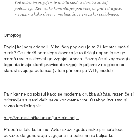
Pod nobenim pogojem to ni bila kakšna zloraba ali kaj
podobnega. Ker veliko komentarjev pod videjem pravi drugače,
me zanima kako slovenci mislimo ko se gre za kaj podobnega.
Omojbog.
Poglej kaj sem odebelil. V kakšen pogledu je ta 21 let star moški -
otrok? Če udariš odraslega človeka je to fizični napad in se ne
moreš ravno sklicevat na vzgojni proces. Razen če si zagovornik
tega, da imajo starši pravico do vzgojnih prijemov ne glede na
starost svojega potomca (v tem primeru pa WTF, mudel)
---
Pa nikar ne posplošuj kako se moderna družba
, razen če si
slabša
pripravljen z nami delit neke konkretne vire. Osebno izkustvo ni
ravno kredibilen vir.
http://za-misli.si/kolumne/jure-aleksej...
Preberi si tole kolumno. Avtor skozi zgodovinske primere lepo
pokaže, da generacija vzgojena na palici ni nič boljša kot