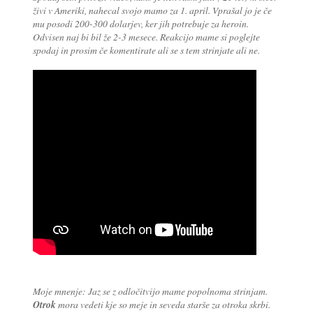
živi v Ameriki, nahecal svojo mamo za 1. april. Vprašal jo je če
mu posodi 200-300 dolarjev, ker jih potrebuje za heroin.
Odvisen naj bi bil že 2-3 mesece. Reakcijo mame si poglejte
spodaj in prosim če komentirate ali se s tem strinjate ali ne.
Moje mnenje: Jaz se z odločitvijo mame popolnoma strinjam.
Otrok
mora vedeti kje so meje in seveda starše za otroka skrbi.