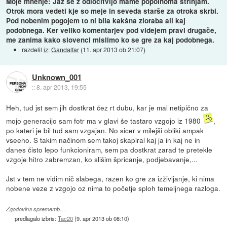
Moje mnenje: Jaz se z odločitvijo mame popolnoma strinjam.
Otrok mora vedeti kje so meje in seveda starše za otroka skrbi.
Pod nobenim pogojem to ni bila kakšna zloraba ali kaj
podobnega. Ker veliko komentarjev pod videjem pravi drugače,
me zanima kako slovenci mislimo ko se gre za kaj podobnega.
razdelil
iz
:
Gandalfar
(
11. apr 2013 ob 21:07
)
Unknown_001
::
8. apr 2013, 19:55
Heh, tud jst sem jih dostkrat čez rt dubu, kar je mal netipično za
mojo generacijo sam fotr ma v glavi še tastaro vzgojo iz 1980
,
po kateri je bil tud sam vzgajan. No sicer v milejši obliki ampak
vseeno. S takim načinom sem takoj skapiral kaj ja in kaj ne in
danes čisto lepo funkcioniram, sem pa dostkrat zarad te pretekle
vzgoje hitro zabremzan, ko slišim špricanje, podjebavanje,...
Jst v tem ne vidim nič slabega, razen ko gre za izživljanje, ki nima
nobene veze z vzgojo oz nima to početje sploh temeljnega razloga.
Zgodovina sprememb…
predlagalo izbris:
Tac20
(
9. apr 2013 ob 08:10
)