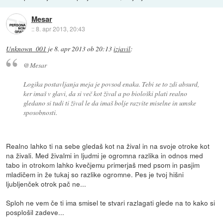
Mesar
::
8. apr 2013, 20:43
Unknown_001
je
8. apr 2013 ob 20:13
izjavil
:
@Mesar
Logika postavljanja meja je povsod enaka. Tebi se to zdi absurd,
ker imaš v glavi, da si več kot žival a po biološki plati realno
gledano si tudi ti žival le da imaš bolje razvite miselne in umske
sposobnosti.
Realno lahko ti na sebe gledaš kot na žival in na svoje otroke kot
na živali. Med živalmi in ljudmi je ogromna razlika in odnos med
tabo in otrokom lahko kvečjemu primerjaš med psom in pasjim
mladičem in že tukaj so razlike ogromne. Pes je tvoj hišni
ljubljenček otrok pač ne...
Sploh ne vem če ti ima smisel te stvari razlagati glede na to kako si
posplošil zadeve...