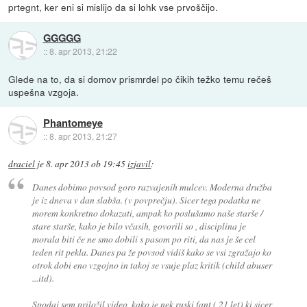
prtegnt, ker eni si mislijo da si lohk vse prvoščijo.
GGGGG
::
8. apr 2013, 21:22
Glede na to, da si domov prismrdel po čikih težko temu rečeš
uspešna vzgoja.
Phantomeye
::
8. apr 2013, 21:27
draciel
je
8. apr 2013 ob 19:45
izjavil
:
Danes dobimo povsod goro razvajenih mulcev. Moderna družba
je iz dneva v dan slabša. (v povprečju). Sicer tega podatka ne
morem konkretno dokazati, ampak ko poslušamo naše starše /
stare starše, kako je bilo včasih, govorili so , disciplina je
morala biti če ne smo dobili s pasom po riti, da nas je še cel
teden rit pekla. Danes pa že povsod vidiš kako se vsi zgražajo ko
otrok dobi eno vzgojno in takoj se vsuje plaz kritik (child abuser
...itd).
Spodaj sem priložil video, kako je nek ruski fant ( 21 let) ki sicer