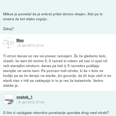
Mitkos je povedal da je enkrat prišel domov okajen, iKst pa to
smatra že kot slabo vzgojo..
Zakaj?
Map
::
8. apr 2013, 21:41
Ti otroci danes so res vsi prevec razvajeni. Že če gledamo šolo,
včasih, ko sem bil recimo 5, 6 razred si noben od nas ni upal nič
rečt starejšim otrokom, danes pa tisti iz 5 razredov pošiljajo
starejše vsi vemo kam. Pa poznam tudi otroke, ki še v šolo ne
hodijo pa se že derejo na starše, jim govorijo, da jih bojo ubili in ko
starši niso v hiši se zaklepajo in to je res že katastrofa. Vedno
slabše je.
vostok_1
::
8. apr 2013, 21:42
S čim vi razlagate rekordno povečanje uporabe drog med otroki?