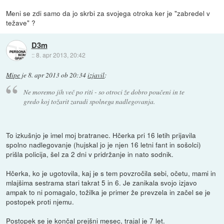
Meni se zdi samo da jo skrbi za svojega otroka ker je "zabredel v
težave" ?
D3m
::
8. apr 2013, 20:42
Mipe
je
8. apr 2013 ob 20:34
izjavil
:
Ne moremo jih več po riti - so otroci že dobro poučeni in te
gredo koj tožarit zaradi spolnega nadlegovanja.
To izkušnjo je imel moj bratranec. Hčerka pri 16 letih prijavila
spolno nadlegovanje (hujskal jo je njen 16 letni fant in sošolci)
prišla policija, šel za 2 dni v pridržanje in nato sodnik.
Hčerka, ko je ugotovila, kaj je s tem povzročila sebi, očetu, mami in
mlajšima sestrama stari takrat 5 in 6. Je zanikala svojo izjavo
ampak to ni pomagalo, tožilka je primer že prevzela in začel se je
postopek proti njemu.
Postopek se je končal prejšni mesec, trajal je 7 let.