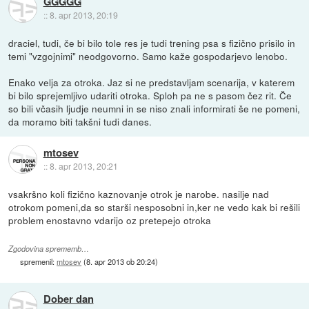
GGGGG
::
8. apr 2013, 20:19
draciel, tudi, če bi bilo tole res je tudi trening psa s fizično prisilo in
temi "vzgojnimi" neodgovorno. Samo kaže gospodarjevo lenobo.
Enako velja za otroka. Jaz si ne predstavljam scenarija, v katerem
bi bilo sprejemljivo udariti otroka. Sploh pa ne s pasom čez rit. Če
so bili včasih ljudje neumni in se niso znali informirati še ne pomeni,
da moramo biti takšni tudi danes.
mtosev
::
8. apr 2013, 20:21
vsakršno koli fizično kaznovanje otrok je narobe. nasilje nad
otrokom pomeni,da so starši nesposobni in,ker ne vedo kak bi rešili
problem enostavno vdarijo oz pretepejo otroka
Zgodovina sprememb…
spremenil:
mtosev
(
8. apr 2013 ob 20:24
)
Dober dan