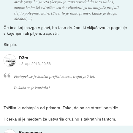
otrok zavrnil cigareto (ker mu je starš povedal da je to slabo),
ampak ko bo šel z družbo ven še velikokrat ga bo mogoče prej ali
slej to potegnilo notri. (Sicer to je samo primer. Lahko je droga,
alkohol, ...)
Če ima kaj mozga v glavi, bo tako družbo, ki vključevanje pogojuje
s kajenjem ali pitjem, zapustil.
Simple.
D3m
::
8. apr 2013, 20:58
Postopek se je končal prejšni mesec, trajal je 7 let.
In kako se je končalo?
Tožilka je odstopila od primera. Tako, da so se strasti pomirile.
Hčerka si je medtem že ustvarila družino s takratnim fantom.
Bananovec