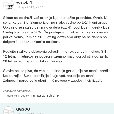
vostok_1
::
8. apr 2013, 21:14
S kom se bo družil vaš otrok je izjemno težko predvidet. Otrok, ki
so lahko sami je izjemno izjemno malo, vedno bo težil k eni grupi.
Običajno se razred deli na dva dela (oz. 4), cool kids in geeky kids.
Slednjih je mogoče 20%. Če prištejemo otrokov nagon po puncah
pol vsi vemo, kam bo silil. Getting down and dirty pa se danes po
dolgem in počez reklamira otrokom.
Poglejte razliko v oblačenju odraslih in otrok danes in nekoč. Stil
12 letnic in letnikov se povečini izjemno malo loči od stila odraslih.
20 let nazaj to sploh ni bilo vprašanje.
Stavim bakso piva, da vsaka naslednja generacija bo manj naredila
kot starejše. Sure...domišljije imajo več, naredijo pa manj.
Zahnodni narod se je ulenil...nič novega v zgodovini civilizacij.
Zgodovina sprememb…
spremenil:
vostok_1
(
8. apr 2013 ob 21:14
)
GGGGG