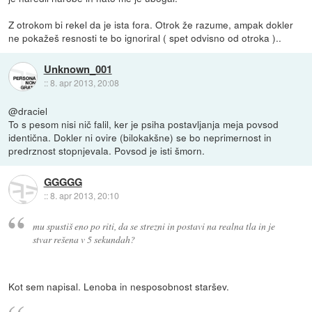
Z otrokom bi rekel da je ista fora. Otrok že razume, ampak dokler
ne pokažeš resnosti te bo ignoriral ( spet odvisno od otroka )..
Unknown_001
::
8. apr 2013, 20:08
@draciel
To s pesom nisi nič falil, ker je psiha postavljanja meja povsod
identična. Dokler ni ovire (bilokakšne) se bo neprimernost in
predrznost stopnjevala. Povsod je isti šmorn.
GGGGG
::
8. apr 2013, 20:10
mu spustiš eno po riti, da se strezni in postavi na realna tla in je
stvar rešena v 5 sekundah?
Kot sem napisal. Lenoba in nesposobnost staršev.