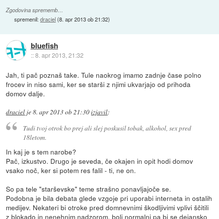
Zgodovina sprememb…
spremenil:
draciel
(
8. apr 2013 ob 21:32
)
bluefish
::
8. apr 2013, 21:32
Jah, ti pač poznaš take. Tule naokrog imamo zadnje čase polno
frocev in niso sami, ker se starši z njimi ukvarjajo od prihoda
domov dalje.
draciel
je
8. apr 2013 ob 21:30
izjavil
:
Tudi tvoj otrok bo prej ali slej poskusil tobak, alkohol, sex pred
18letom.
In kaj je s tem narobe?
Pač, izkustvo. Drugo je seveda, če okajen in opit hodi domov
vsako noč, ker si potem res falil - ti, ne on.
So pa tele "starševske" teme strašno ponavljajoče se.
Podobna je bila debata glede vzgoje pri uporabi interneta in ostalih
medijev. Nekateri bi otroke pred domnevnimi škodljivimi vplivi ščitili
z blokado in nenehnim nadzorom, bolj normalni pa bi se dejansko