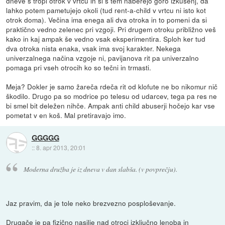
dneve s tropi otrok v vrtcu in si s tem naberejo goro izkušenj, da
lahko potem pametujejo okoli (tud rent-a-child v vrtcu ni isto kot
otrok doma). Večina ima enega ali dva otroka in to pomeni da si
praktično vedno zelenec pri vzgoji. Pri drugem otroku približno veš
kako in kaj ampak še vedno vsak eksperimentira. Sploh ker tud
dva otroka nista enaka, vsak ima svoj karakter. Nekega
univerzalnega načina vzgoje ni, pavijanova rit pa univerzalno
pomaga pri vseh otrocih ko so tečni in trmasti.
Meja? Dokler je samo žareča rdeča rit od klofute ne bo nikomur nič
škodilo. Drugo pa so modrice po telesu od udarcev, tega pa res ne
bi smel bit deležen nihče. Ampak anti child abuserji hočejo kar vse
pometat v en koš. Mal pretiravajo imo.
GGGGG
::
8. apr 2013, 20:01
Moderna družba je iz dneva v dan slabša. (v povprečju).
Jaz pravim, da je tole neko brezvezno posploševanje.
Drugače je pa fizično nasilje nad otroci izključno lenoba in