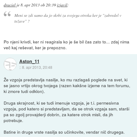
draciel
je
8. apr 2013 ob 20:39
izjavil
:
Meni se zdi samo da jo skrbi za svojega otroka ker je "zabredel v
težave" ?
Po njeni krivdi, ker ni reagirala ko je še bil čas zato to... zdaj nima
več kaj reševat, ker je prepozno.
Aston_11
::
8. apr 2013, 20:48
Že vzgoja predstavlja nasilje, ko mu razlagaš poglede na svet, ki
se jasno vrtijo okrog tvojega (razen kakšne izjeme na tem forumu,
ki zmore tudi odklon).
Druga skrajnost, ki se tudi imenuje vzgoja, je t.i. permesivna
vzgoja, pod katero si predstavljam, da se otrok vzgaja sam, starši
pa so zgolj provajderji dobrin, za katere otrok misli, da jih
potrebuje.
Batine in druge vrste nasilja so učinkovite, vendar nič drugega.