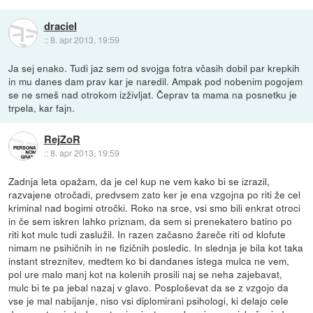
draciel
::
8. apr 2013, 19:59
Ja sej enako. Tudi jaz sem od svojga fotra včasih dobil par krepkih
in mu danes dam prav kar je naredil. Ampak pod nobenim pogojem
se ne smeš nad otrokom izživljat. Čeprav ta mama na posnetku je
trpela, kar fajn.
RejZoR
::
8. apr 2013, 19:59
Zadnja leta opažam, da je cel kup ne vem kako bi se izrazil,
razvajene otročadi, predvsem zato ker je ena vzgojna po riti že cel
kriminal nad bogimi otročki. Roko na srce, vsi smo bili enkrat otroci
in če sem iskren lahko priznam, da sem si prenekatero batino po
riti kot mulc tudi zaslužil. In razen začasno žareče riti od klofute
nimam ne psihičnih in ne fizičnih posledic. In slednja je bila kot taka
instant streznitev, medtem ko bi dandanes istega mulca ne vem,
pol ure malo manj kot na kolenih prosili naj se neha zajebavat,
mulc bi te pa jebal nazaj v glavo. Posploševat da se z vzgojo da
vse je mal nabijanje, niso vsi diplomirani psihologi, ki delajo cele