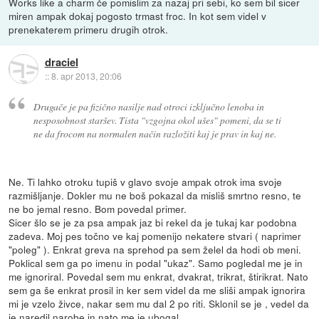
Works like a charm če pomislim za nazaj pri sebi, ko sem bil sicer
miren ampak dokaj pogosto trmast froc. In kot sem videl v
prenekaterem primeru drugih otrok.
draciel
::
8. apr 2013, 20:06
Drugače je pa fizično nasilje nad otroci izključno lenoba in
nesposobnost staršev. Tista "vzgojna okol ušes" pomeni, da se ti
ne da frocom na normalen način razložiti kaj je prav in kaj ne.
Ne. Ti lahko otroku tupiš v glavo svoje ampak otrok ima svoje
razmišljanje. Dokler mu ne boš pokazal da misliš smrtno resno, te
ne bo jemal resno. Bom povedal primer.
Sicer šlo se je za psa ampak jaz bi rekel da je tukaj kar podobna
zadeva. Moj pes točno ve kaj pomenijo nekatere stvari ( naprimer
"poleg" ). Enkrat greva na sprehod pa sem želel da hodi ob meni.
Poklical sem ga po imenu in podal "ukaz". Samo pogledal me je in
me ignoriral. Povedal sem mu enkrat, dvakrat, trikrat, štirikrat. Nato
sem ga še enkrat prosil in ker sem videl da me sliši ampak ignorira
mi je vzelo živce, nakar sem mu dal 2 po riti. Sklonil se je , vedel da
je naredil narobe in nato me je ubogal.