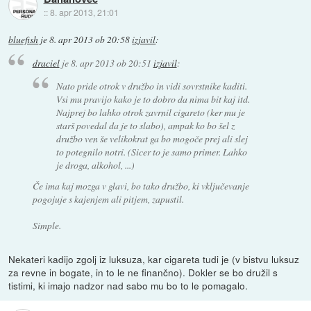
::
8. apr 2013, 21:01
bluefish
je
8. apr 2013 ob 20:58
izjavil
:
draciel
je
8. apr 2013 ob 20:51
izjavil
:
Nato pride otrok v družbo in vidi sovrstnike kaditi.
Vsi mu pravijo kako je to dobro da nima bit kaj itd.
Najprej bo lahko otrok zavrnil cigareto (ker mu je
starš povedal da je to slabo), ampak ko bo šel z
družbo ven še velikokrat ga bo mogoče prej ali slej
to potegnilo notri. (Sicer to je samo primer. Lahko
je droga, alkohol, ...)
Če ima kaj mozga v glavi, bo tako družbo, ki vključevanje
pogojuje s kajenjem ali pitjem, zapustil.
Simple.
Nekateri kadijo zgolj iz luksuza, kar cigareta tudi je (v bistvu luksuz
za revne in bogate, in to le ne finančno). Dokler se bo družil s
tistimi, ki imajo nadzor nad sabo mu bo to le pomagalo.