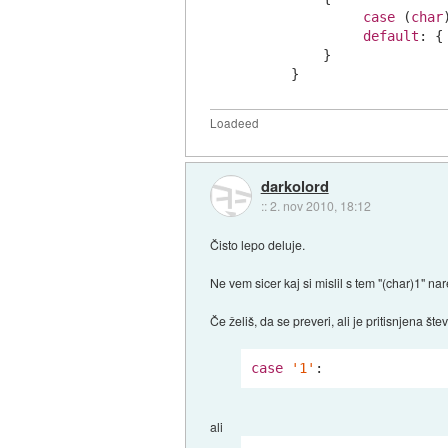
case
 (
char
default
: {
         }

Loadeed
darkolord
::
2. nov 2010, 18:12
Čisto lepo deluje.
Ne vem sicer kaj si mislil s tem "(char)1" nar
Če želiš, da se preveri, ali je pritisnjena št
case
'1'
:
ali