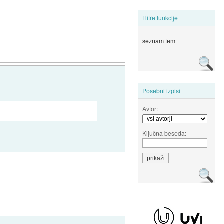
Hitre funkcije
seznam tem
Posebni izpisi
Avtor:
Ključna beseda: