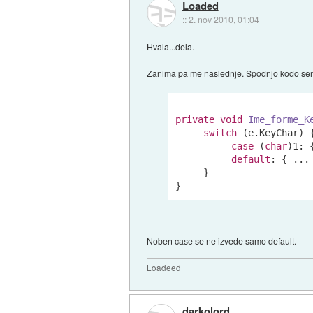
Loaded
::
2. nov 2010, 01:04
Hvala...dela.
Zanima pa me naslednje. Spodnjo kodo s
private
void
Ime_forme_K
switch
 (e.KeyChar) {
case
 (
char
)
1
: 
default
: { ...
     }

Noben case se ne izvede samo default.
Loadeed
darkolord