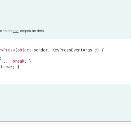
em najdo
tule
, ampak ne dela.
eyPress
(
object
 sender, KeyPressEventArgs e
)
 {



{ ... 
break
; }

 
break
; }
