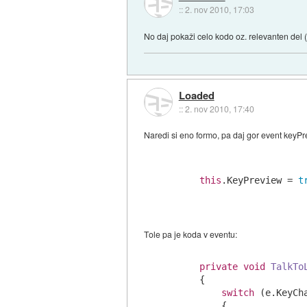
::
2. nov 2010, 17:03
No daj pokaži celo kodo oz. relevanten del (
Loaded
::
2. nov 2010, 17:40
Naredi si eno formo, pa daj gor event keyPr
this
.KeyPreview = 
t
Tole pa je koda v eventu:
private
void
TalkTo
     {

switch
 (e.KeyCha
         {
