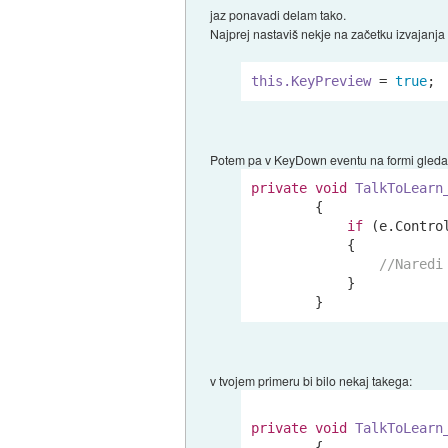
jaz ponavadi delam tako.
Najprej nastaviš nekje na začetku izvajanja 
this.KeyPreview
 = 
true
;
Potem pa v KeyDown eventu na formi gledam
private
void
TalkToLearn
        {

if
 (e.Contro
            {

//Naredi
            }

v tvojem primeru bi bilo nekaj takega:
private
void
TalkToLearn
        {
