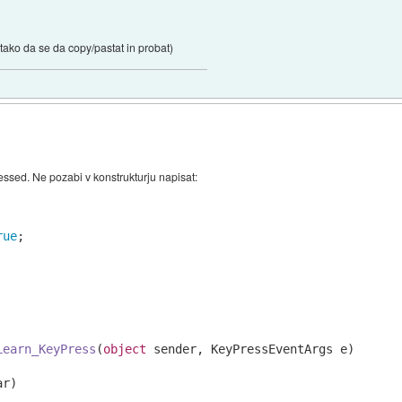
tako da se da copy/pastat in probat)
essed. Ne pozabi v konstrukturju napisat:
rue
Learn_KeyPress
(
object
 sender, KeyPressEventArgs e
)
r) 
