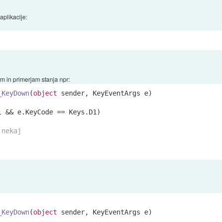
aplikacije:
 in primerjam stanja npr:
_KeyDown
(
object
 sender, KeyEventArgs e
)
l && e.KeyCode == Keys.D1)

 nekaj
_KeyDown
(
object
 sender, KeyEventArgs e
)