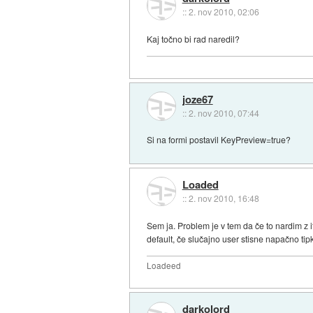
::
2. nov 2010, 02:06
Kaj točno bi rad naredil?
joze67
::
2. nov 2010, 07:44
Si na formi postavil KeyPreview=true?
Loaded
::
2. nov 2010, 16:48
Sem ja. Problem je v tem da če to nardim z i
default, če slučajno user stisne napačno tip
Loadeed
darkolord