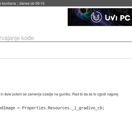
s ob 06:09
izvajanje kode
in šele potem se zamenja ozadje na gumbu. Rad bi da se to zgodi najprej.