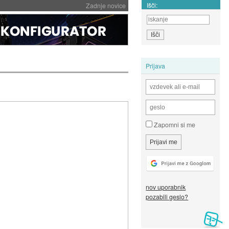
Išči:
Zadnje novice
Prijava
Zapomni si me
nov uporabnik
pozabili geslo?