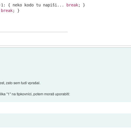
)
1
: { neko kodo tu napiši... 
break
; }

 
break
; }

est, zato sem tudi vprašal.
evilka "1" na tipkovnici, potem moraš uporabiti: