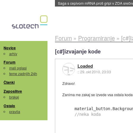
BMW v vozilih začel predvajati reklame
::
dane
Forum
»
Programiranje
»
[c#]
Novice
[c#]izvajanje kode
arhiv
Forum
Loaded
mali oglasi
::
29. okt 2010, 23:03
teme zadnjih 24h
Članki
Zdravo!
Zaposlitve
Zanima me zakaj se izvede vsa ostala koda 
brskaj
Ostalo
pravila
//neka koda