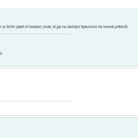
e SOH (start of header) znak, ki ga na običajni tipkovnici ne moreš pritisniti.
3
)