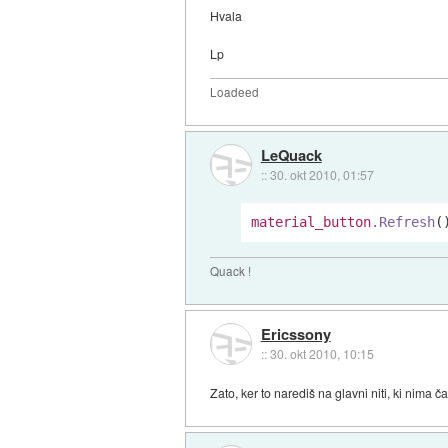
Hvala
Lp
Loadeed
LeQuack
::
30. okt 2010, 01:57
material_button
.Refresh
Quack !
Ericssony
::
30. okt 2010, 10:15
Zato, ker to narediš na glavni niti, ki nima ča