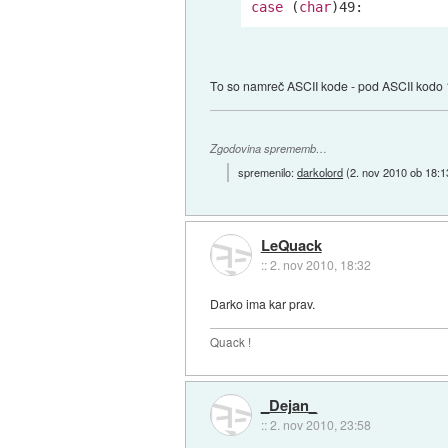
case
 (
char
)
49
:
To so namreč ASCII kode - pod ASCII kodo 1 j
Zgodovina sprememb…
spremenilo:
darkolord
(
2. nov 2010 ob 18:1
LeQuack
::
2. nov 2010, 18:32
Darko ima kar prav.
Quack !
_Dejan_
::
2. nov 2010, 23:58