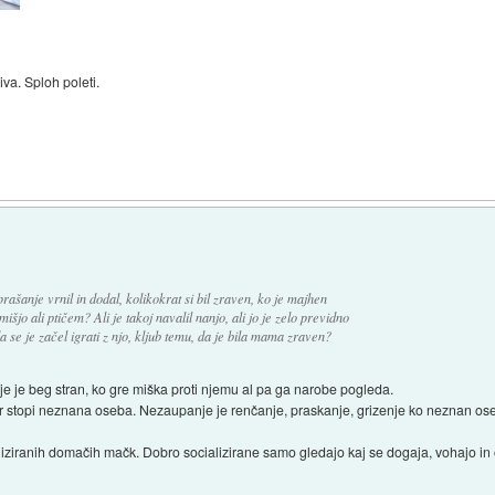
iva. Sploh poleti.
rašanje vrnil in dodal, kolikokrat si bil zraven, ko je majhen
išjo ali ptičem? Ali je takoj navalil nanjo, ali jo je zelo previdno
da se je začel igrati z njo, kljub temu, da je bila mama zraven?
 je beg stran, ko gre miška proti njemu al pa ga narobe pogleda.
or stopi neznana oseba. Nezaupanje je renčanje, praskanje, grizenje ko neznan os
ializiranih domačih mačk. Dobro socializirane samo gledajo kaj se dogaja, vohajo in o