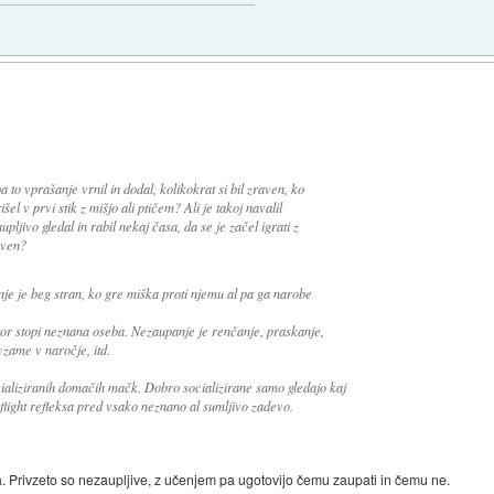
 to vprašanje vrnil in dodal, kolikokrat si bil zraven, ko
el v prvi stik z mišjo ali ptičem? Ali je takoj navalil
upljivo gledal in rabil nekaj časa, da se je začel igrati z
aven?
e je beg stran, ko gre miška proti njemu al pa ga narobe
tor stopi neznana oseba. Nezaupanje je renčanje, praskanje,
zame v naročje, itd.
ocializiranih domačih mačk. Dobro socializirane samo gledajo kaj
 flight refleksa pred vsako neznano al sumljivo zadevo.
ja. Privzeto so nezaupljive, z učenjem pa ugotovijo čemu zaupati in čemu ne.