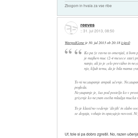
Zbogom in hvala za vse ribe
reeves
::
31. jul 2013, 08:50
WarpedGone
je
30. jul 2013 ob 20:18
izjavil
:
Ko pa že ravno to omenjaš, ti bom pa
je majhen muc (2-4 mesece star) priš
nanjo, ali jo je zelo previdno in neza
njo, kljub temu, da je bila mama zr
To ni nezaupanje ampak učenje. Nezaupanj
pogleda.
Nezaupanje je, šus pod posteljo ko v pros
grizenje ko neznan oseba mladga mucka v
To je klasično vedenje 'divjih' in slabo s
se dogaja, vohajo in opazujejo novosti. Ni
Uf, tole si pa dobro zgrešil. No, razen učen