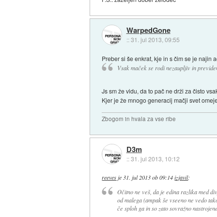
WarpedGone
::
31. jul 2013, 09:55
Preber si še enkrat, kje in s čim se je najin a
Vsak maček se rodi nezaupljiv in previde
Js sm že vidu, da to pač ne drži za čisto v
Kjer je že mnogo generacij mačji svet omeje
Zbogom in hvala za vse ribe
D3m
::
31. jul 2013, 10:12
reeves
je
31. jul 2013 ob 09:14
izjavil
:
Očitno ne veš, da je edina razlika med di
od malega (ampak še vseeno ne vedo takoj
če sploh ga in so zato sovražno nastrojene