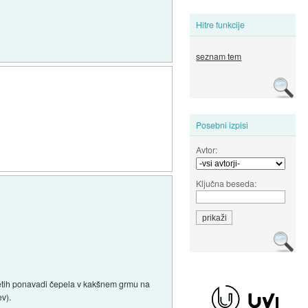
Hitre funkcije
seznam tem
Posebni izpisi
Avtor:
Ključna beseda:
ih letih ponavadi čepela v kakšnem grmu na
ev).