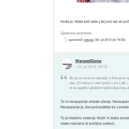
Huda je. Naša tudi rada v tej pozi spi ali poč
Zgodovina sprememb…
spremenil:
reeves
(
30. jul 2013 ob 19:53
)
WarpedGone
::
30. jul 2013, 20:18
Ko pa že ravno to omenjaš, ti bom pa to vp
muc (2-4 mesece star) prišel v prvi stik z m
in nezaupljivo gledal in rabil nekaj časa, 
To ni nezaupanje ampak učenje. Nezaupanje
Nezaupanje je, šus pod posteljo ko v prost
To je klasično vedenje 'divjih' in slabo soc
vsako neznano al sumljivo zadevo.