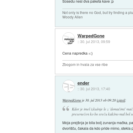
Sosedu nesi dva paketa kave ;p
Not only is there no God, but try finding a 
Woody Allen
WarpedGone
::
30. jul 2013, 09:59
Cena napredka =:)
Zbogom in hvala za vse ribe
ender
::
30. jul 2013, 17:40
WarpedGone
je
30. jul 2013 ob 09:20
izjavil
:
Kdor je imel izkušnje le z 'domačimi' mačk
presenečen ko bo sreču kakšno mal bol soc
Moja prejšnja je bila bolj zunanja mačka, pa
dvorišču, čakala da kdo pride mimo, stekla p