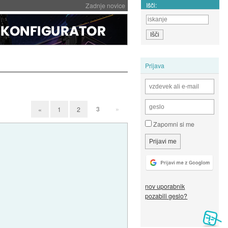
Išči:
Zadnje novice
Prijava
3
»
«
1
2
Zapomni si me
nov uporabnik
pozabili geslo?