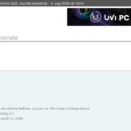
eto za večkratno uporabo
::
4. avg 2026 ob 19:41
kosmate
 ma izhod na balkone, to je pa vse. Povečanje nočnega miru je
 nekaj več.
postlo se crklat.