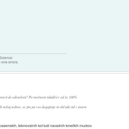
 Science:
-one errors.
 spravit do odraslosti? Po možnosti mladičev od že 100%
nekaj tednov, se jim pa vso dogajanje in občutki itd v tistem
ako pasemskih, tekmovalnih kot tudi navadnih kmečkih muckov.