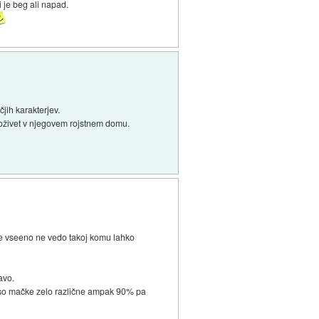
i je beg ali napad.
jih karakterjev.
doživet v njegovem rojstnem domu.
še vseeno ne vedo takoj komu lahko
avo.
r so mačke zelo različne ampak 90% pa