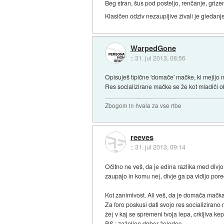
Beg stran, šus pod posteljo, renčanje, grize
Klasičen odziv nezaupljive živali je gledanj
WarpedGone
::
31. jul 2013, 08:56
Opisuješ tipične 'domače' mačke, ki mejijo n
Res socializirane mačke se že kot mladiči 
Zbogom in hvala za vse ribe
reeves
::
31. jul 2013, 09:14
Očitno ne veš, da je edina razlika med div
zaupajo in komu ne), divje ga pa vidijo por
Kot zanimivost. Ali veš, da je domača mačka
Za foro poskusi dati svojo res socializira
že) v kaj se spremeni tvoja lepa, crkljiva kep
P.S.: zaželjen dober želodec