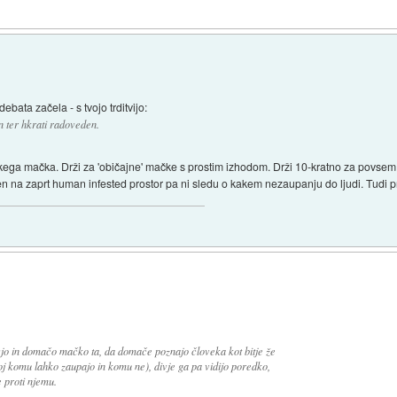
debata začela - s tvojo trditvijo:
n ter hkrati radoveden.
sakega mačka. Drži za 'običajne' mačke s prostim izhodom. Drži 10-kratno za povsem
n na zaprt human infested prostor pa ni sledu o kakem nezaupanju do ljudi. Tudi pr
vjo in domačo mačko ta, da domače poznajo človeka kot bitje že
 komu lahko zaupajo in komu ne), divje ga pa vidijo poredko,
 proti njemu.