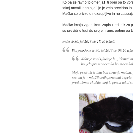
Ko pa že ravno to omenjaš, ti bom pa to vpraš
takoj navalil nanjo, ali jo je zelo previdno i
Mačke so privzeto nezaupljive in ne zaupajo
Mačke imajo v genskem zapisu jedilnik za pre
so previdne tudi do svoje hrane, potem pa toč
ender
je
30. jul 2013 ob 17:40
izjavil
:
WarpedGone
je
30. jul 2013 ob 09:20
izja
Kdor je imel izkušnje le z 'domačim
bo zelo presenečen ko bo sreču kakš
Moja prejšnja je bila bolj zunanja mačka, p
res, da je v mlajših letih ponavadi čepel
proti njemu, skočila vanj in potem takoj s