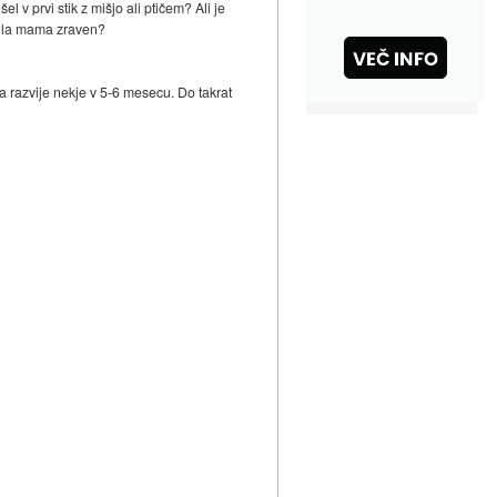
l v prvi stik z mišjo ali ptičem? Ali je
e bila mama zraven?
a razvije nekje v 5-6 mesecu. Do takrat