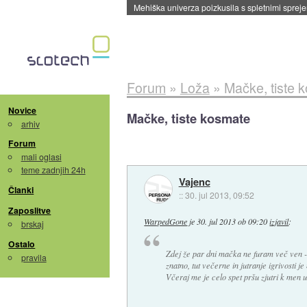
Evropska vesoljska agencija razvija svojo rak
Forum
»
Loža
»
Mačke, tiste 
Novice
Mačke, tiste kosmate
arhiv
Forum
mali oglasi
teme zadnjih 24h
Vajenc
Članki
::
30. jul 2013, 09:52
Zaposlitve
WarpedGone
je
30. jul 2013 ob 09:20
izjavil
:
brskaj
Ostalo
Zdej že par dni mačka ne furam več ven -
pravila
znatno, tut večerne in jutranje igrivosti je
Včeraj me je celo spet pršu zjutri k men u 