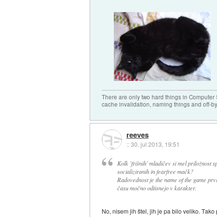
There are only two hard things in Computer
cache invalidation, naming things and off-by
reeves
::
30. jul 2013, 19:51
Kolk 'frišnih' mladičev si mel priložnost
socializiranih in fearfree mačk?
Radovednost je the name of the game prvih 
času močno odtisnejo v karakter.
No, nisem jih štel, jih je pa bilo veliko. T