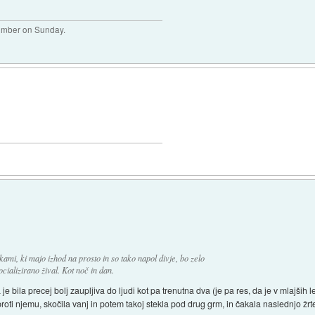
plumber on Sunday.
ami, ki majo izhod na prosto in so tako napol divje, bo zelo
ializirano žival. Kot noč in dan.
 je bila precej bolj zaupljiva do ljudi kot pa trenutna dva (je pa res, da je v mlajš
roti njemu, skočila vanj in potem takoj stekla pod drug grm, in čakala naslednjo žrt