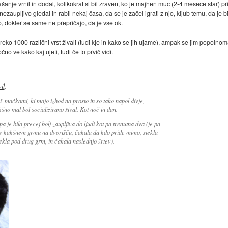
anje vrnil in dodal, kolikokrat si bil zraven, ko je majhen muc (2-4 mesece star) priše
n nezaupljivo gledal in rabil nekaj časa, da se je začel igrati z njo, kljub temu, da j
, dokler se same ne prepričajo, da je vse ok.
ko 1000 različni vrst živali (tudi kje in kako se jih ujame), ampak se jim popolnom
no ve kako kaj ujeti, tudi če to prvič vidi.
vil
:
i' mačkami, ki majo izhod na prosto in so tako napol divje,
no mal bol socializirano žival. Kot noč in dan.
a je bila precej bolj zaupljiva do ljudi kot pa trenutna dva (je pa
a v kakšnem grmu na dvorišču, čakala da kdo pride mimo, stekla
tekla pod drug grm, in čakala naslednjo žrtev).