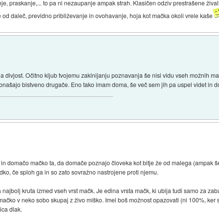
nje, praskanje,... to pa ni nezaupanje ampak strah. Klasičen odziv prestrašene žival
e od daleč, previdno približevanje in ovohavanje, hoja kot mačka okoli vrele kaše
a divjost. Očitno kljub tvojemu zaklnijanju poznavanja še nisi vidu vseh možnih mač
obnašajo bistveno drugače. Eno tako imam doma, še več sem jih pa uspel videt in 
jo in domačo mačko ta, da domače poznajo človeka kot bitje že od malega (ampak 
edko, če sploh ga in so zato sovražno nastrojene proti njemu.
 najbolj kruta izmed vseh vrst mačk. Je edina vrsta mačk, ki ubija tudi samo za zab
no mačko v neko sobo skupaj z živo miško. Imel boš možnost opazovati (ni 100%, ke
ica dlak.