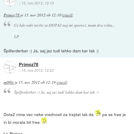
::
15. nov 2012, 12:19
Primoz78
je
15. nov 2012 ob 12:10
izjavil
:
Ce kdo rabi invite za DOTA2 naj mi sporoci, mam dva viska...
LP
Špilferderber :) Ja, saj jaz tudi lahko dam kar tak :)
Primoz78
::
15. nov 2012, 12:22
m0f0x
je
15. nov 2012 ob 12:19
izjavil
:
Špilferderber :) Ja, saj jaz tudi lahko dam kar tak :)
Dota2 nima vec neke vrednosti za trejdat tak da
pa se free je
in bi morala bit free
Lp Primoz