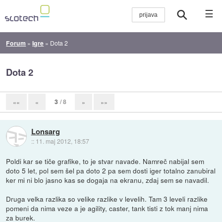
☰
Forum
»
Igre
»
Dota 2
Dota 2
3
/ 8
««
«
»
»»
Lonsarg
::
11. maj 2012, 18:57
Poldi kar se tiče grafike, to je stvar navade. Namreč nabijal sem
doto 5 let, pol sem šel pa doto 2 pa sem dosti iger totalno zanubiral
ker mi ni blo jasno kas se dogaja na ekranu, zdaj sem se navadil.
Druga velka razlika so velike razlike v levelih. Tam 3 leveli razlike
pomeni da nima veze a je agility, caster, tank tisti z tok manj nima
za burek.