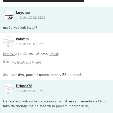
koyotee
::
12. dec 2012, 22:21
ma še kdo kak invajt?
katimm
::
12. dec 2012, 22:36
koyotee
je
12. dec 2012 ob 22:21
izjavil
:
ma še kdo kak invajt?
Jaz mam dva, pusti mi steam name v ZS pa dobiš.
Primoz78
::
13. dec 2012, 07:58
Ce rabi kdo kak invite naj sporoci mam 4 viska....seveda so FREE
tako da dodatje me na steamu in poslem (primoz1978)