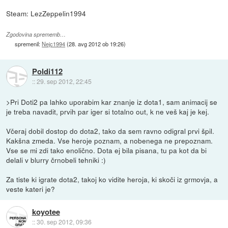
Steam: LezZeppelin1994
Zgodovina sprememb…
spremenil:
Nejc1994
(
28. avg 2012 ob 19:26
)
Poldi112
::
29. sep 2012, 22:45
>Pri Doti2 pa lahko uporabim kar znanje iz dota1, sam animacij se
je treba navadit, prvih par iger si totalno out, k ne veš kaj je kej.
Včeraj dobil dostop do dota2, tako da sem ravno odigral prvi špil.
Kakšna zmeda. Vse heroje poznam, a nobenega ne prepoznam.
Vse se mi zdi tako enolično. Dota ej bila pisana, tu pa kot da bi
delali v blurry črnobeli tehniki :)
Za tiste ki igrate dota2, takoj ko vidite heroja, ki skoči iz grmovja, a
veste kateri je?
koyotee
::
30. sep 2012, 09:36