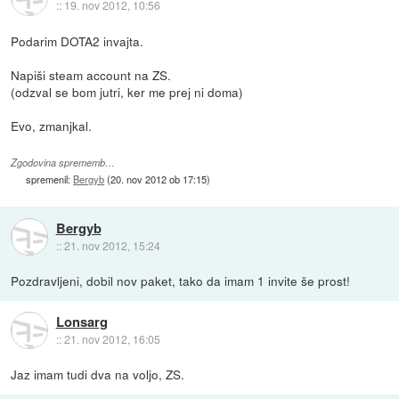
::
19. nov 2012, 10:56
Podarim DOTA2 invajta.
Napiši steam account na ZS.
(odzval se bom jutri, ker me prej ni doma)
Evo, zmanjkal.
Zgodovina sprememb…
spremenil:
Bergyb
(
20. nov 2012 ob 17:15
)
Bergyb
::
21. nov 2012, 15:24
Pozdravljeni, dobil nov paket, tako da imam 1 invite še prost!
Lonsarg
::
21. nov 2012, 16:05
Jaz imam tudi dva na voljo, ZS.