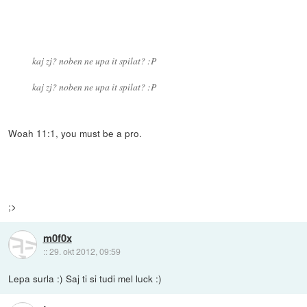
kaj zj? noben ne upa it spilat? :P
kaj zj? noben ne upa it spilat? :P
Woah 11:1, you must be a pro.
;>
m0f0x
::
29. okt 2012, 09:59
Lepa surla :) Saj ti si tudi mel luck :)