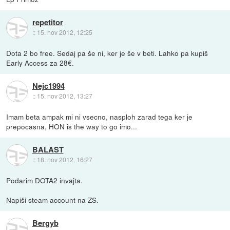
repetitor
::
15. nov 2012, 12:25
Dota 2 bo free. Sedaj pa še ni, ker je še v beti. Lahko pa kupiš
Early Access za 28€.
Nejc1994
::
15. nov 2012, 13:27
Imam beta ampak mi ni vsecno, nasploh zarad tega ker je
prepocasna, HON is the way to go imo...
BALAST
::
18. nov 2012, 16:27
Podarim DOTA2 invajta.
Napiši steam account na ZS.
Bergyb