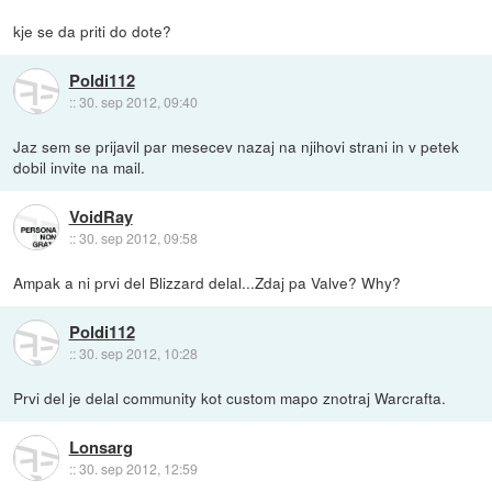
kje se da priti do dote?
Poldi112
::
30. sep 2012, 09:40
Jaz sem se prijavil par mesecev nazaj na njihovi strani in v petek
dobil invite na mail.
VoidRay
::
30. sep 2012, 09:58
Ampak a ni prvi del Blizzard delal...Zdaj pa Valve? Why?
Poldi112
::
30. sep 2012, 10:28
Prvi del je delal community kot custom mapo znotraj Warcrafta.
Lonsarg
::
30. sep 2012, 12:59