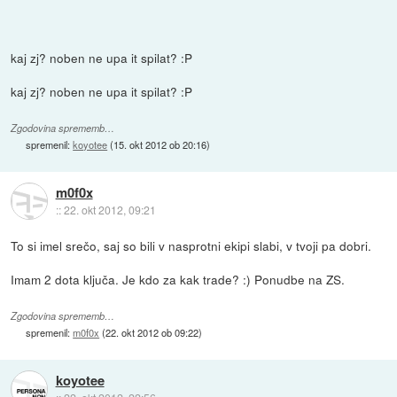
kaj zj? noben ne upa it spilat? :P
kaj zj? noben ne upa it spilat? :P
Zgodovina sprememb…
spremenil:
koyotee
(
15. okt 2012 ob 20:16
)
m0f0x
::
22. okt 2012, 09:21
To si imel srečo, saj so bili v nasprotni ekipi slabi, v tvoji pa dobri.
Imam 2 dota ključa. Je kdo za kak trade? :) Ponudbe na ZS.
Zgodovina sprememb…
spremenil:
m0f0x
(
22. okt 2012 ob 09:22
)
koyotee