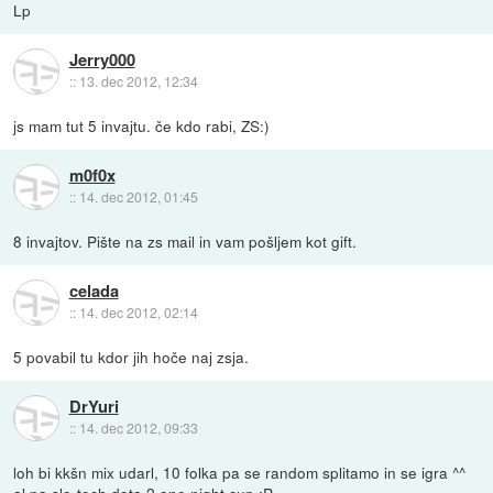
Lp
Jerry000
::
13. dec 2012, 12:34
js mam tut 5 invajtu. če kdo rabi, ZS:)
m0f0x
::
14. dec 2012, 01:45
8 invajtov. Pište na zs mail in vam pošljem kot gift.
celada
::
14. dec 2012, 02:14
5 povabil tu kdor jih hoče naj zsja.
DrYuri
::
14. dec 2012, 09:33
loh bi kkšn mix udarl, 10 folka pa se random splitamo in se igra ^^