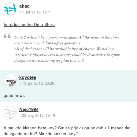
ahac
::
1. jun 2012, 12:11
Introducing the Dota Store
Dota 2 will not be a pay-to-win game. All the items in the store
are cosmetic, and don't affect gameplay.
All of the heroes will be available free of charge. We believe
restricting player access to heroes could be destructive to game
design, so it's something we plan to avoid.
koyotee
::
13. jun 2012, 20:29
good news
Nejc1994
::
28. avg 2012, 19:19
A ma kdo kksnen beta key? Sm se prjavu pa nc dubu 1 mesec tko
da zgleda ne bo? Ma kdo kaksen key?