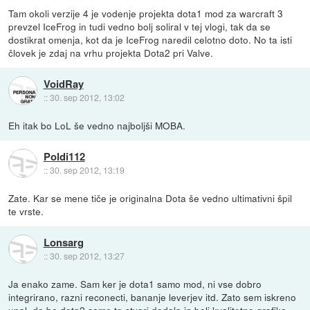
Tam okoli verzije 4 je vodenje projekta dota1 mod za warcraft 3
prevzel IceFrog in tudi vedno bolj soliral v tej vlogi, tak da se
dostikrat omenja, kot da je IceFrog naredil celotno doto. No ta isti
človek je zdaj na vrhu projekta Dota2 pri Valve.
VoidRay
::
30. sep 2012, 13:02
Eh itak bo LoL še vedno najboljši MOBA.
Poldi112
::
30. sep 2012, 13:19
Zate. Kar se mene tiče je originalna Dota še vedno ultimativni špil
te vrste.
Lonsarg
::
30. sep 2012, 13:27
Ja enako zame. Sam ker je dota1 samo mod, ni vse dobro
integrirano, razni reconecti, bananje leverjev itd. Zato sem iskreno
upal, da bo dota2 samo te stvari dodala in bolj kvalitetno grafiko.