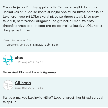
Čar dote je taktični timing pri spelih. Tam se zmeniš kdo bo prej
usekal kak stun, da ne bosta slučajno oba stuna hkrati porabila pa
take fore, tega pri LOLu skoraj ni, so pa druge stvari, ki so prav
tako fun, sam zadosti drugačne, da gre bolj ali manj za čisto
drugačne vrste igro. In dota pro ne bo imel za burek v LOL, ker je
drug način fightvo.
Zgodovina sprememb…
spremenil:
Lonsarg
(
11. maj 2012 ob 18:58
)
ahac
::
12. maj 2012, 09:18
Valve And Blizzard Reach Agreement
Ciklamen
::
22. maj 2012, 18:58
Fantje a ma kdo kak invite viška? Lepo bi prosil, ker bi rad sprobal
ta špil :P