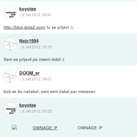
koyotee
::
3. okt 2012, 09:41
http://blog.dota2.com/
tu se prijavi :)
Nejc1994
::
3. okt 2012, 15:15
Sem se prijavil pa nisem dobil :(
DOOM_er
::
3. okt 2012, 18:07
boš se še načakal, sam sem čakal par mesecev.
koyotee
::
6. okt 2012, 00:23
OWNAGE :P