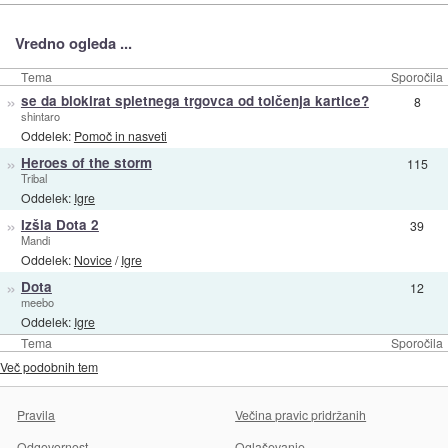
Vredno ogleda ...
Tema
Sporočila
»
se da blokirat spletnega trgovca od tolčenja kartice?
8
shintaro
Oddelek:
Pomoč in nasveti
»
Heroes of the storm
115
Tribal
Oddelek:
Igre
»
Izšla Dota 2
39
Mandi
Oddelek:
Novice
/
Igre
»
Dota
12
meebo
Oddelek:
Igre
Tema
Sporočila
Več podobnih tem
Pravila
Večina pravic pridržanih
Odgovornost
Oglaševanje