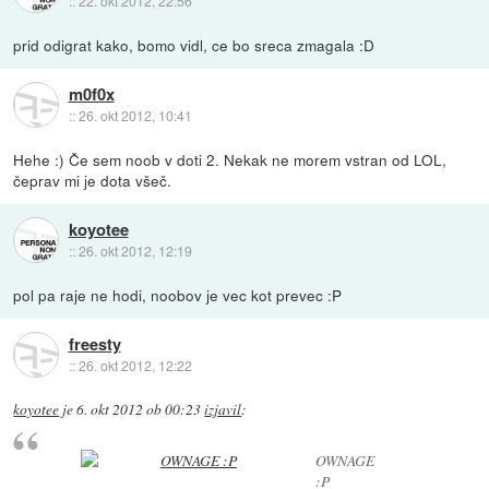
::
22. okt 2012, 22:56
prid odigrat kako, bomo vidl, ce bo sreca zmagala :D
m0f0x
::
26. okt 2012, 10:41
Hehe :) Če sem noob v doti 2. Nekak ne morem vstran od LOL,
čeprav mi je dota všeč.
koyotee
::
26. okt 2012, 12:19
pol pa raje ne hodi, noobov je vec kot prevec :P
freesty
::
26. okt 2012, 12:22
koyotee
je
6. okt 2012 ob 00:23
izjavil
:
OWNAGE
:P