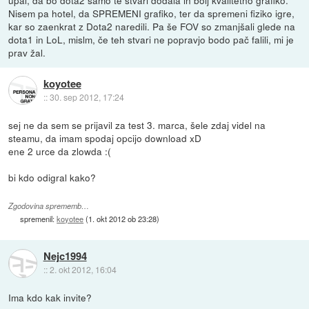
Nisem pa hotel, da SPREMENI grafiko, ter da spremeni fiziko igre,
kar so zaenkrat z Dota2 naredili. Pa še FOV so zmanjšali glede na
dota1 in LoL, mislm, če teh stvari ne popravjo bodo pač falili, mi je
prav žal.
koyotee
::
30. sep 2012, 17:24
sej ne da sem se prijavil za test 3. marca, šele zdaj videl na
steamu, da imam spodaj opcijo download xD
ene 2 urce da zlowda :(
bi kdo odigral kako?
Zgodovina sprememb…
spremenil:
koyotee
(
1. okt 2012 ob 23:28
)
Nejc1994
::
2. okt 2012, 16:04
Ima kdo kak invite?