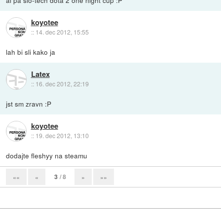
al pa slo-tech dota 2 one night cup :P
koyotee
::
14. dec 2012, 15:55
lah bi sli kako ja
Latex
::
16. dec 2012, 22:19
jst sm zravn :P
koyotee
::
19. dec 2012, 13:10
dodajte fleshyy na steamu
3
/ 8
««
«
»
»»