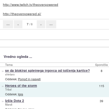
http://www.twitch.tv/theoverpowered
http://theoverpowered.si/
7
/ 8
««
«
»
»»
Vredno ogleda ...
Tema
Sporočila
»
se da blokirat spletnega trgovca od tolčenja kartice?
8
shintaro
Oddelek:
Pomoč in nasveti
»
Heroes of the storm
115
Tribal
Oddelek:
Igre
»
Izšla Dota 2
39
Mandi