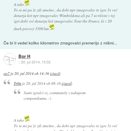
A tako
To se mi pa že zdi smešno , da dobi npr zmagovalec te igre 3x več
denarja kot npr zmagovalec Wimbeldona ali pa 7 uvrščeni v tej
igri dobi več denarja kot zmagovalec Tour the France, ki v 20
dneh prevozi 3500 km
Če bi ti vedel koliko kilometrov zmagovalci premerijo z mišmi...
Bor H
::
20. jul 2014, 15:02
oo7
je
20. jul 2014 ob 14:36
izjavil
:
Tr0n
je
20. jul 2014 ob 08:16
izjavil
:
Sami igralci oz. community z nakupom
compendiuma. :)
A tako
To se mi pa že zdi smešno , da dobi npr zmagovalec te igre 3x več