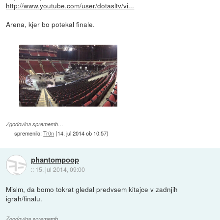
http://www.youtube.com/user/dotasltv/vi...
Arena, kjer bo potekal finale.
Zgodovina sprememb…
spremenilo:
Tr0n
(
14. jul 2014 ob 10:57
)
phantompoop
::
15. jul 2014, 09:00
Mislm, da bomo tokrat gledal predvsem kitajce v zadnjih
igrah/finalu.
Zgodovina sprememb…