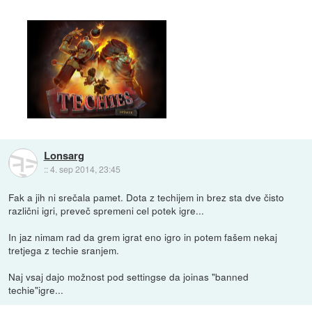
Lonsarg
::
4. sep 2014, 23:45
Fak a jih ni srečala pamet. Dota z techijem in brez sta dve čisto
različni igri, preveč spremeni cel potek igre...
In jaz nimam rad da grem igrat eno igro in potem fašem nekaj
tretjega z techie sranjem.
Naj vsaj dajo možnost pod settingse da joinas "banned
techie"igre...