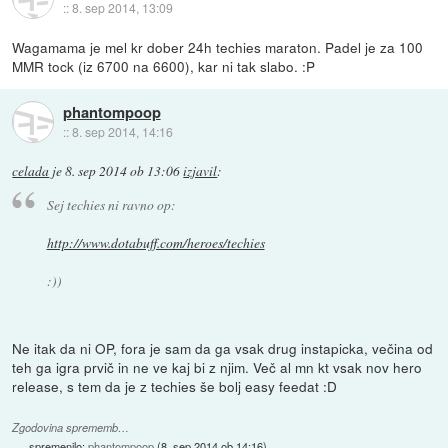
::
8. sep 2014, 13:09
Wagamama je mel kr dober 24h techies maraton. Padel je za 100
MMR tock (iz 6700 na 6600), kar ni tak slabo. :P
phantompoop
::
8. sep 2014, 14:16
celada
je
8. sep 2014 ob 13:06
izjavil
:
Sej techies ni ravno op:
http://www.dotabuff.com/heroes/techies
:))
Ne itak da ni OP, fora je sam da ga vsak drug instapicka, večina od
teh ga igra prvič in ne ve kaj bi z njim. Več al mn kt vsak nov hero
release, s tem da je z techies še bolj easy feedat :D
Zgodovina sprememb…
spremenilo:
phantompoop
(
8. sep 2014 ob 14:16
)