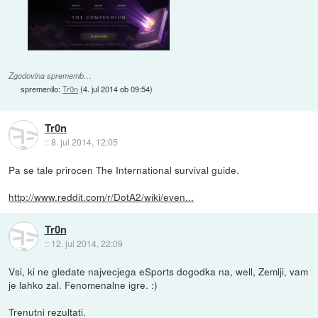
Zgodovina sprememb…
spremenilo:
Tr0n
(
4. jul 2014 ob 09:54
)
Tr0n
::
8. jul 2014, 12:05
Pa se tale prirocen The International survival guide.
http://www.reddit.com/r/DotA2/wiki/even...
Tr0n
::
12. jul 2014, 22:09
Vsi, ki ne gledate najvecjega eSports dogodka na, well, Zemlji, vam
je lahko zal. Fenomenalne igre. :)
Trenutni rezultati.