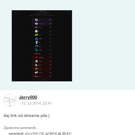
Jerry000
::
12. jul 2014, 22:41
daj link od streama plis:)
Zgodovina sprememb…
spremenil:
Jerry000
(
12. jul 2014 ob 22:41
)