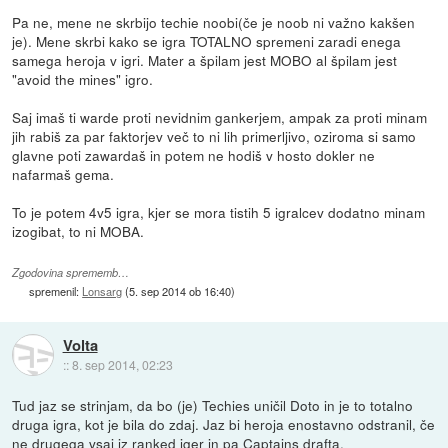
Pa ne, mene ne skrbijo techie noobi(če je noob ni važno kakšen
je). Mene skrbi kako se igra TOTALNO spremeni zaradi enega
samega heroja v igri. Mater a špilam jest MOBO al špilam jest
"avoid the mines" igro.
Saj imaš ti warde proti nevidnim gankerjem, ampak za proti minam
jih rabiš za par faktorjev več to ni lih primerljivo, oziroma si samo
glavne poti zawardaš in potem ne hodiš v hosto dokler ne
nafarmaš gema.
To je potem 4v5 igra, kjer se mora tistih 5 igralcev dodatno minam
izogibat, to ni MOBA.
Zgodovina sprememb…
spremenil:
Lonsarg
(
5. sep 2014 ob 16:40
)
Volta
::
8. sep 2014, 02:23
Tud jaz se strinjam, da bo (je) Techies uničil Doto in je to totalno
druga igra, kot je bila do zdaj. Jaz bi heroja enostavno odstranil, če
ne drugega vsaj iz ranked iger in pa Captains drafta.