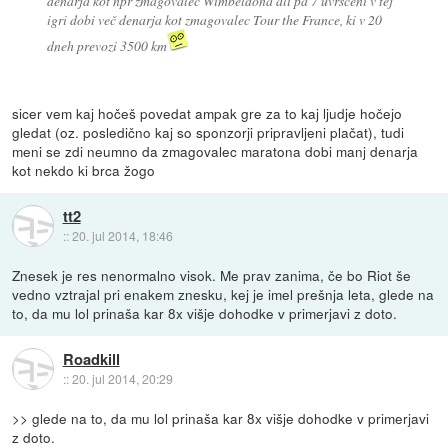
denarja kot npr zmagovalec Wimbeldona ali pa 7 uvrščeni v tej
igri dobi več denarja kot zmagovalec Tour the France, ki v 20
dneh prevozi 3500 km
sicer vem kaj hočeš povedat ampak gre za to kaj ljudje hočejo
gledat (oz. posledično kaj so sponzorji pripravljeni plačat), tudi
meni se zdi neumno da zmagovalec maratona dobi manj denarja
kot nekdo ki brca žogo
tt2
::
20. jul 2014, 18:46
Znesek je res nenormalno visok. Me prav zanima, če bo Riot še
vedno vztrajal pri enakem znesku, kej je imel prešnja leta, glede na
to, da mu lol prinaša kar 8x višje dohodke v primerjavi z doto.
Roadkill
::
20. jul 2014, 20:29
>> glede na to, da mu lol prinaša kar 8x višje dohodke v primerjavi
z doto.