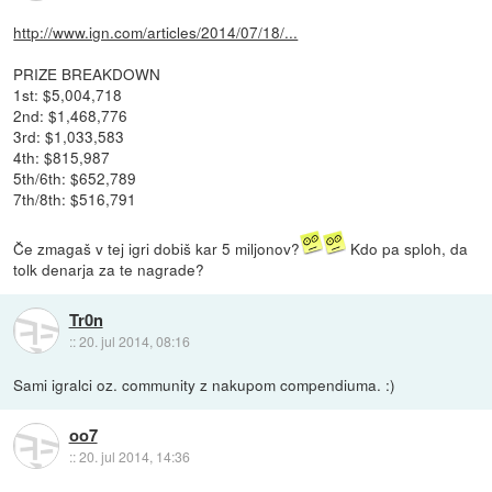
http://www.ign.com/articles/2014/07/18/...
PRIZE BREAKDOWN
1st: $5,004,718
2nd: $1,468,776
3rd: $1,033,583
4th: $815,987
5th/6th: $652,789
7th/8th: $516,791
Če zmagaš v tej igri dobiš kar 5 miljonov?
Kdo pa sploh, da
tolk denarja za te nagrade?
Tr0n
::
20. jul 2014, 08:16
Sami igralci oz. community z nakupom compendiuma. :)
oo7
::
20. jul 2014, 14:36