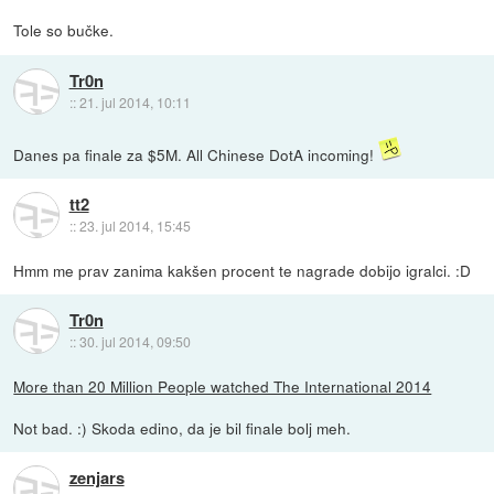
Tole so bučke.
Tr0n
::
21. jul 2014, 10:11
Danes pa finale za $5M. All Chinese DotA incoming!
tt2
::
23. jul 2014, 15:45
Hmm me prav zanima kakšen procent te nagrade dobijo igralci. :D
Tr0n
::
30. jul 2014, 09:50
More than 20 Million People watched The International 2014
Not bad. :) Skoda edino, da je bil finale bolj meh.
zenjars