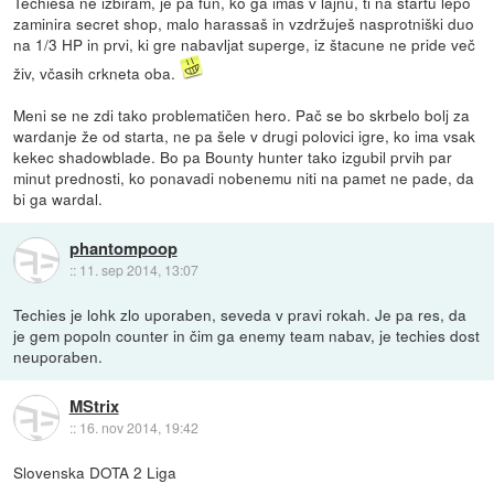
Techiesa ne izbiram, je pa fun, ko ga imaš v lajnu, ti na startu lepo
zaminira secret shop, malo harassaš in vzdržuješ nasprotniški duo
na 1/3 HP in prvi, ki gre nabavljat superge, iz štacune ne pride več
živ, včasih crkneta oba.
Meni se ne zdi tako problematičen hero. Pač se bo skrbelo bolj za
wardanje že od starta, ne pa šele v drugi polovici igre, ko ima vsak
kekec shadowblade. Bo pa Bounty hunter tako izgubil prvih par
minut prednosti, ko ponavadi nobenemu niti na pamet ne pade, da
bi ga wardal.
phantompoop
::
11. sep 2014, 13:07
Techies je lohk zlo uporaben, seveda v pravi rokah. Je pa res, da
je gem popoln counter in čim ga enemy team nabav, je techies dost
neuporaben.
MStrix
::
16. nov 2014, 19:42
Slovenska DOTA 2 Liga