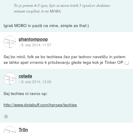
To je potem 4v5 igra, kjer se mora tistih 5 igralcev dodatno
minam izogibat, to ni MOBA.
Igraš MOBO in paziš na mine, simple as that:)
phantompoop
::
8. sep 2014, 11:57
Sej bo minil, folk se bo techiesa čez par tednov naveliču in potem
se lahko spet vrnemo k prtoževanju glede tega kok je Tinker OP ;_;
celada
::
8. sep 2014, 13:06
Sej techies ni ravno op:
http://www.dotabuff.com/heroes/techies
:))
Tr0n