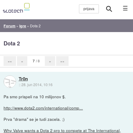
☰
Forum
»
Igre
»
Dota 2
Dota 2
7
/ 8
««
«
»
»»
Tr0n
::
28. jun 2014, 10:16
Pa smo prispeli na 10 milijonov $.
http://www.dota2.com/international/comp...
Prva "drama" se je tudi zacela. ;)
Why Valve wants a Dota 2 pro to compete at The International,