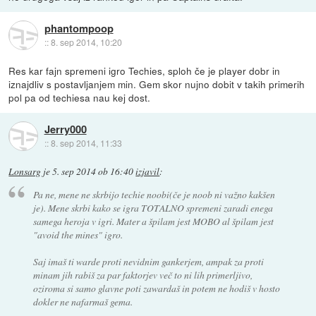
phantompoop
::
8. sep 2014, 10:20
Res kar fajn spremeni igro Techies, sploh če je player dobr in
iznajdliv s postavljanjem min. Gem skor nujno dobit v takih primerih
pol pa od techiesa nau kej dost.
Jerry000
::
8. sep 2014, 11:33
Lonsarg
je
5. sep 2014 ob 16:40
izjavil
:
Pa ne, mene ne skrbijo techie noobi(če je noob ni važno kakšen
je). Mene skrbi kako se igra TOTALNO spremeni zaradi enega
samega heroja v igri. Mater a špilam jest MOBO al špilam jest
"avoid the mines" igro.
Saj imaš ti warde proti nevidnim gankerjem, ampak za proti
minam jih rabiš za par faktorjev več to ni lih primerljivo,
oziroma si samo glavne poti zawardaš in potem ne hodiš v hosto
dokler ne nafarmaš gema.