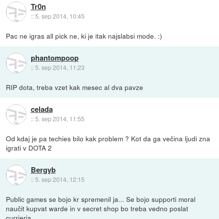
Tr0n
::
5. sep 2014, 10:45
Pac ne igras all pick ne, ki je itak najslabsi mode. :)
phantompoop
::
5. sep 2014, 11:23
RIP dota, treba vzet kak mesec al dva pavze
celada
::
5. sep 2014, 11:55
Od kdaj je pa techies bilo kak problem ? Kot da ga večina ljudi zna
igrati v DOTA 2
Bergyb
::
5. sep 2014, 12:15
Public games se bojo kr spremenil ja... Se bojo supporti moral
naučit kupvat warde in v secret shop bo treba vedno poslat
currierja.