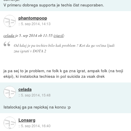
V primeru dobrega supporta je techis čist neuporaben.
phantompoop
::
5. sep 2014, 14:13
celada
je
5. sep 2014 ob 11:55
izjavil
:
Od kdaj je pa techies bilo kak problem ? Kot da ga večina ljudi
zna igrati v DOTA 2
ja pa sej to je problem, ne folk k ga zna igrat, ampak folk (na tvoji
ekipi), ki instalocka techiesa in pol suicida za vsak drek
celada
::
5. sep 2014, 15:48
Istalockaj ga pa repickaj na koncu :p
Lonsarg
::
5. sep 2014, 16:40