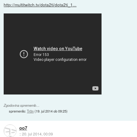
http://multitwitch.tv/dota2ti/dota2ti_1...
Zgodovina sprememb…
spremenilo:
Tr0n
(
19. jul 2014 ob 09:25
)
oo7
::
20. jul 2014, 00:09