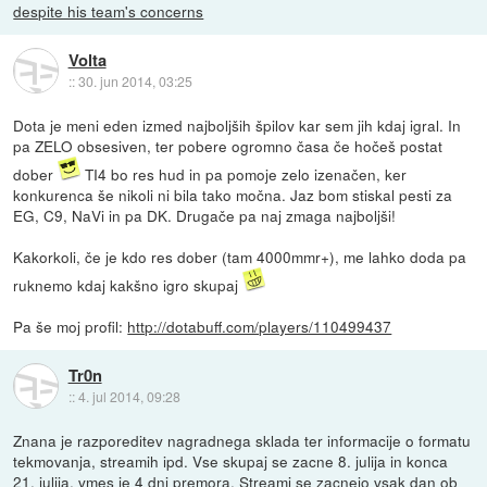
despite his team's concerns
Volta
::
30. jun 2014, 03:25
Dota je meni eden izmed najboljših špilov kar sem jih kdaj igral. In
pa ZELO obsesiven, ter pobere ogromno časa če hočeš postat
dober
TI4 bo res hud in pa pomoje zelo izenačen, ker
konkurenca še nikoli ni bila tako močna. Jaz bom stiskal pesti za
EG, C9, NaVi in pa DK. Drugače pa naj zmaga najboljši!
Kakorkoli, če je kdo res dober (tam 4000mmr+), me lahko doda pa
ruknemo kdaj kakšno igro skupaj
Pa še moj profil:
http://dotabuff.com/players/110499437
Tr0n
::
4. jul 2014, 09:28
Znana je razporeditev nagradnega sklada ter informacije o formatu
tekmovanja, streamih ipd. Vse skupaj se zacne 8. julija in konca
21. julija, vmes je 4 dni premora. Streami se zacnejo vsak dan ob