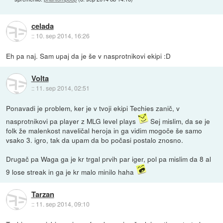
celada
::
10. sep 2014, 16:26
Eh pa naj. Sam upaj da je še v nasprotnikovi ekipi :D
Volta
::
11. sep 2014, 02:51
Ponavadi je problem, ker je v tvoji ekipi Techies zanič, v
nasprotnikovi pa player z MLG level plays
Sej mislim, da se je
folk že malenkost naveličal heroja in ga vidim mogoče še samo
vsako 3. igro, tak da upam da bo počasi postalo znosno.
Drugač pa Waga ga je kr trgal prvih par iger, pol pa mislim da 8 al
9 lose streak in ga je kr malo minilo haha
Tarzan
::
11. sep 2014, 09:10