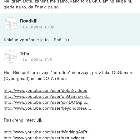
Ne igram Dote, zanima me samo, kako to da SK Gaming ekipe ni,
glede na to, da Fnatic pa so.
Roadkill
::
13. jul 2014, 13:02
Kakšno vprašanje je to... Pač jih ni.
Tr0n
::
14. jul 2014, 10:51
Hot_Bid spet fura svoje "nerodne" intervjuje, prav tako OnGamers
(Cyborgmatt) in joinDOTA (Soe).
http://www.youtube.com/user/dota2/videos
http://www.youtube.com/user/onGamrs/vid...
http://www.youtube.com/user/joinDOTAplu...
http://www.youtube.com/user/beyondthesu...
Ruski/eng intervjuji.
http://www.youtube.com/user/WorkingAsPr...
http://www.youtube.com/user/natusvincer...