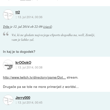
tt2
::
13. jul 2014, 00:36
Tr0n
je
12. jul 2014 ob 22:09
izjavil
:
Vsi, ki ne gledate najvecjega eSports dogodka na, well, Zemlji,
vam je lahko zal.
In kaj je ta dogodek?
krOOokO
::
13. jul 2014, 00:38
http://www.twitch.tv/directory/game/Dot...
stream.
Drugače pa se tole ne more primerjati z worldsi...
Jerry000
::
13. jul 2014, 00:45