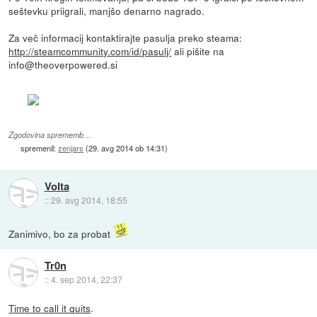
seštevku priigrali, manjšo denarno nagrado.
Za več informacij kontaktirajte pasulja preko steama:
http://steamcommunity.com/id/pasulj/
ali pišite na
info@theoverpowered.si
Zgodovina sprememb…
spremenil:
zenjars
(
29. avg 2014 ob 14:31
)
Volta
::
29. avg 2014, 18:55
Zanimivo, bo za probat
Tr0n
::
4. sep 2014, 22:37
Time to call it quits
.