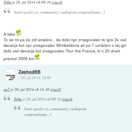
Tr0n
je
20. jul 2014 ob 08:16
izjavil
:
Sami igralci oz. community z nakupom compendiuma. :)
A tako
To se mi pa že zdi smešno , da dobi npr zmagovalec te igre 3x več
denarja kot npr zmagovalec Wimbeldona ali pa 7 uvrščeni v tej igri
dobi več denarja kot zmagovalec Tour the France, ki v 20 dneh
prevozi 3500 km
ZaphodBB
::
20. jul 2014, 14:42
oo7
je
20. jul 2014 ob 14:36
izjavil
:
Tr0n
je
20. jul 2014 ob 08:16
izjavil
:
Sami igralci oz. community z nakupom
compendiuma. :)