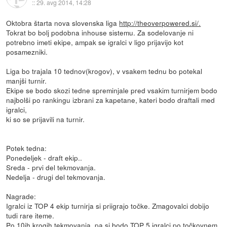
::
29. avg 2014, 14:28
Oktobra štarta nova slovenska liga
http://theoverpowered.si/.
Tokrat bo bolj podobna inhouse sistemu. Za sodelovanje ni
potrebno imeti ekipe, ampak se igralci v ligo prijavijo kot
posamezniki.
Liga bo trajala 10 tednov(krogov), v vsakem tednu bo potekal
manjši turnir.
Ekipe se bodo skozi tedne spreminjale pred vsakim turnirjem bodo
najbolši po rankingu izbrani za kapetane, kateri bodo draftali med
igralci,
ki so se prijavili na turnir.
Potek tedna:
Ponedeljek - draft ekip..
Sreda - prvi del tekmovanja.
Nedelja - drugi del tekmovanja.
Nagrade:
Igralci iz TOP 4 ekip turnirja si priigrajo točke. Zmagovalci dobijo
tudi rare iteme.
Po 10ih krogih tekmovanja, pa si bodo TOP 5 igralci po točkovnem