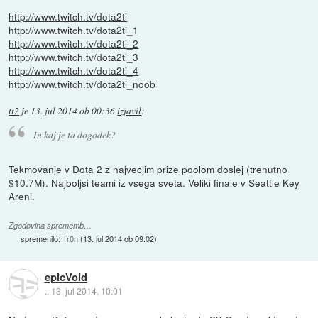
http://www.twitch.tv/dota2ti
http://www.twitch.tv/dota2ti_1
http://www.twitch.tv/dota2ti_2
http://www.twitch.tv/dota2ti_3
http://www.twitch.tv/dota2ti_4
http://www.twitch.tv/dota2ti_noob
tt2
je
13. jul 2014 ob 00:36
izjavil
:
In kaj je ta dogodek?
Tekmovanje v Dota 2 z najvecjim prize poolom doslej (trenutno
$10.7M). Najboljsi teami iz vsega sveta. Veliki finale v Seattle Key
Areni.
Zgodovina sprememb…
spremenilo:
Tr0n
(
13. jul 2014 ob 09:02
)
epicVoid
::
13. jul 2014, 10:01