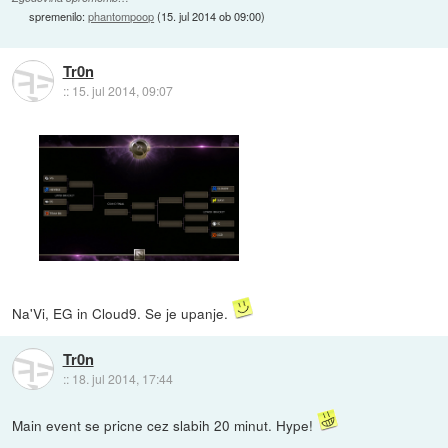
spremenilo:
phantompoop
(
15. jul 2014 ob 09:00
)
Tr0n
::
15. jul 2014, 09:07
Na'Vi, EG in Cloud9. Se je upanje.
Tr0n
::
18. jul 2014, 17:44
Main event se pricne cez slabih 20 minut. Hype!