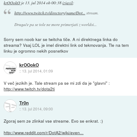
krOOokO
je
13. jul 2014 ob 00:38
izjavil
:
http://www.twitch.tv/directory/game/Dot...
stream.
Drugače pa se tole ne more primerjati z worldsi...
Sorry sem noob kar se twitcha tiče. A ni direktnega linka do
streama? Vsaj LOL je imel direktni link od tekmovanja. Tle na tem
linku je ogromno nekih posnetkov
krOOokO
::
13. jul 2014, 01:09
V več jezikih je. Tale stream pa se mi zdi da je "glavni" :
http://www.twitch.tv/dota2ti
Tr0n
::
13. jul 2014, 09:00
Zgoraj sem ze zlinkal vse streame. Evo se enkrat. :)
http://www.reddit.com/r/DotA2/wiki/even...