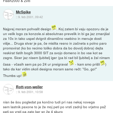
Flash2000 & Zviti
McSpike
::
9. feb 2001, 09:42
Najprej moram pohvalit design
. Koj zatem bi vaju opozoru da je
un velik logo za konzole.si absolutnao prevelik in bi ga jaz zmanjšal
za 10x in tako uspel dvignit dinamično vsebino in menuje dosti
višje... Druga stvar je pa, če mislita resno in začneta s polno paro
promovirat (ko bo recimo toliko dobra da bo dovolj dobra) dejta
reskirat tistih bogih 3000 SIT za svojo domeno in bo vse kot se
zagre. Sicer jaz nisem ljubitelj iger (pa bi rad bil ljubitelj a žal nimam
časa - včasih sem pa po 24 ur preigraval
- kam smo prišli
)
tako da kar vidim okoli designa moram samo rečt: "Go, go!"
Thumbs up!
Rott-von-weiler
::
9. feb 2001, 10:58
nisn še šou pogledat pa končno tudi pri nas nekaj novega
sem lastnik psxone to je že moj peti po vrsti zadnji bo vrjetno ps2
peti po vrsti pa zato ker sn že 4 skuro