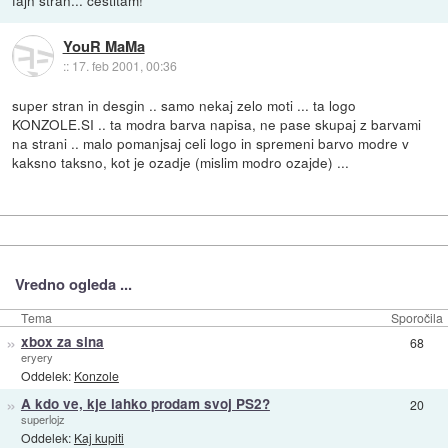
fajn stran... čestitam!
YouR MaMa
::
17. feb 2001, 00:36
super stran in desgin .. samo nekaj zelo moti ... ta logo
KONZOLE.SI .. ta modra barva napisa, ne pase skupaj z barvami
na strani .. malo pomanjsaj celi logo in spremeni barvo modre v
kaksno taksno, kot je ozadje (mislim modro ozajde) ...
Vredno ogleda ...
Tema
Sporočila
»
xbox za sina
68
eryery
Oddelek:
Konzole
»
A kdo ve, kje lahko prodam svoj PS2?
20
superlojz
Oddelek:
Kaj kupiti