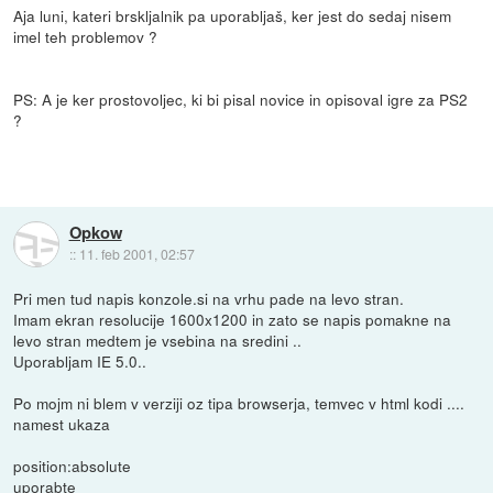
Aja luni, kateri brskljalnik pa uporabljaš, ker jest do sedaj nisem
imel teh problemov ?
PS: A je ker prostovoljec, ki bi pisal novice in opisoval igre za PS2
?
Opkow
::
11. feb 2001, 02:57
Pri men tud napis konzole.si na vrhu pade na levo stran.
Imam ekran resolucije 1600x1200 in zato se napis pomakne na
levo stran medtem je vsebina na sredini ..
Uporabljam IE 5.0..
Po mojm ni blem v verziji oz tipa browserja, temvec v html kodi ....
namest ukaza
position:absolute
uporabte