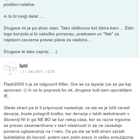
position:relative
in to bi mogl delat ...
Drugace mi je pa stran vsec. Tako oblikovno kot izbira barv ... Edin
logo konzole.si bi nekoliko pomansu, predvsem un "flek" za
napisom zavzema prevec placa za vsebino...
Drugace le tako naprej ... :)
luni
::
11. feb 2001, 13:30
Flash2000 ti je ze odgovoril Killer. Gre se za layerje (ce se jas kaj
spoznam :)) in ce to popravis bo ok, drugace tudi sam uporabljam
IE.
Glede strani pa bi ti priporocal naslednje: ce ste se je lotili zaradi
denarja, boste potegnili kratko, ker denarja v takih webstraneh v
Sloveniji NI in ga NE BO se kar nekaj casa, ker so razne trgovine
se prevec zacementirane v stari miselnosti in se ne zavedajo
pomena oglasevanja na i-netu. Ce pa ste se lotili strani zaradi
ljubiteljstva do konzol, potem vam zelim sreco in veliko entuziazma.