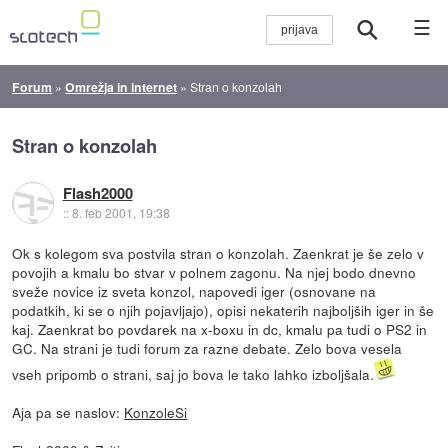
☰
Forum
»
Omrežja in internet
»
Stran o konzolah
Stran o konzolah
Flash2000
::
8. feb 2001, 19:38
Ok s kolegom sva postvila stran o konzolah. Zaenkrat je še zelo v
povojih a kmalu bo stvar v polnem zagonu. Na njej bodo dnevno
sveže novice iz sveta konzol, napovedi iger (osnovane na
podatkih, ki se o njih pojavljajo), opisi nekaterih najboljših iger in še
kaj. Zaenkrat bo povdarek na x-boxu in dc, kmalu pa tudi o PS2 in
GC. Na strani je tudi forum za razne debate. Zelo bova vesela
vseh pripomb o strani, saj jo bova le tako lahko izboljšala.
Aja pa se naslov:
KonzoleSi