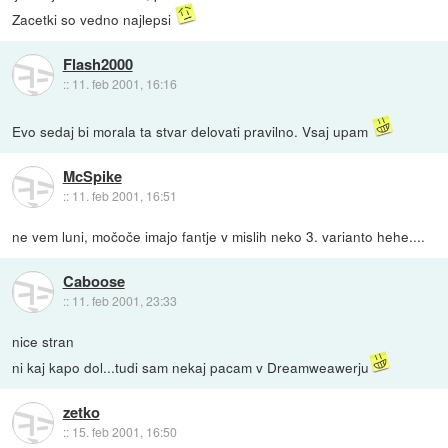
Zacetki so vedno najlepsi
Flash2000
::
11. feb 2001, 16:16
Evo sedaj bi morala ta stvar delovati pravilno. Vsaj upam
McSpike
::
11. feb 2001, 16:51
ne vem luni, močoče imajo fantje v mislih neko 3. varianto hehe....
Caboose
::
11. feb 2001, 23:33
nice stran
ni kaj kapo dol...tudi sam nekaj pacam v Dreamweawerju
zetko
::
15. feb 2001, 16:50