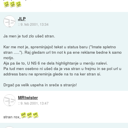
JLP
::
9. feb 2001, 13:34
Ja men je tud zlo ušeč stran.
Kar me mot je, spreminjajoč tekst u status baru ("Imate spletno
stran ....."). Raj gledam url tm not k pa ene reklame bedne k samo
motjo.
Aja pa še to, U NS 6 ne dela highlightanje u meniju nalevi.
Pa tud men osebno ni ušeč da je vsa stran u frejmu in se pol url u
address baru ne spreminja glede na to na ker stran si.
Drgač pa velik uspeha in sreče s stranjo!
MRtwister
::
9. feb 2001, 13:47
stran rox,