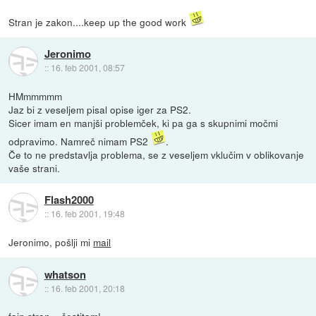
Stran je zakon....keep up the good work
Jeronimo
::
16. feb 2001, 08:57
HMmmmmm
Jaz bi z veseljem pisal opise iger za PS2.
Sicer imam en manjši problemček, ki pa ga s skupnimi močmi
odpravimo. Namreč nimam PS2
.
Če to ne predstavlja problema, se z veseljem vklučim v oblikovanje
vaše strani.
Flash2000
::
16. feb 2001, 19:48
Jeronimo, pošlji mi
mail
whatson
::
16. feb 2001, 20:18