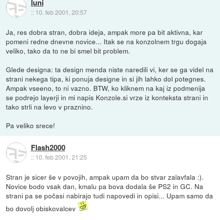
luni
::
10. feb 2001, 20:57
Ja, res dobra stran, dobra ideja, ampak more pa bit aktivna, kar
pomeni redne dnevne novice... Itak se na konzolnem trgu dogaja
veliko, tako da to ne bi smel bit problem.
Glede designa: ta design menda niste naredili vi, ker se ga videl na
strani nekega tipa, ki ponuja designe in si jih lahko dol potegnes.
Ampak vseeno, to ni vazno. BTW, ko kliknem na kaj iz podmenija
se podrejo layerji in mi napis Konzole.si vrze iz konteksta strani in
tako strli na levo v praznino.
Pa veliko srece!
Flash2000
::
10. feb 2001, 21:25
Stran je sicer še v povojih, ampak upam da bo stvar zalavfala :).
Novice bodo vsak dan, kmalu pa bova dodala še PS2 in GC. Na
strani pa se počasi nabirajo tudi napovedi in opisi... Upam samo da
bo dovolj obiskovalcev