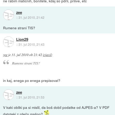
ne rabim maticnih, bonitete, kdaj so pdrli, prilive, etc
zee
::
31. jul 2010, 21:42
Rumene strani TIS?
Lion29
::
31. jul 2010, 21:43
zee
je
31. jul 2010 ob 21:42
izjavil
:
Rumene strani TIS?
in kaj, enega po enega prepisovat?
zee
::
31. jul 2010, 21:53
V kaki obliki pa si mislil, da boš dobil podatke od AJPES-a? V PDF
datoteki z rdečo mašno?