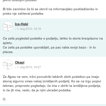
Bi bilo zanimivo če bi se obrnil na informacijsko pooblaščenko in
preko nje zahteval podatke.
Ice-Heki
::
1. avg 2010, 16:19
Ce zelis pogledati podatke o podjetju, lahko to storis brezplacno na
spletu.
Ce zelis pa podatke uporabljati, pa pac rabis svojo bazo - in to
placas.
Okapi
::
1. avg 2010, 16:27
Za Ajpes ne vem, tržni ponudniki takšnih zbirk podatkov pa imajo
skoraj sigurno vmes nekaj izmišljenih podjetij. Ko se na trgu pojavi
tekmec, preprosto pogledajo, če ima v zbirki ta izmišljena podjetja,
in če jih ima, vedo, da je njim ukradel podatke.
O.