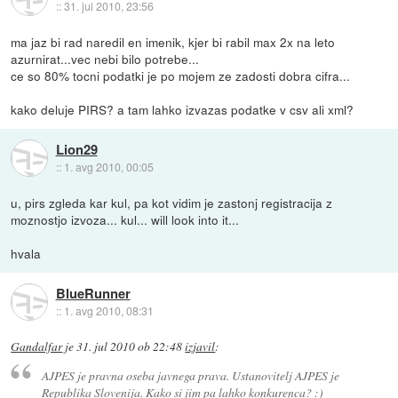
::
31. jul 2010, 23:56
ma jaz bi rad naredil en imenik, kjer bi rabil max 2x na leto
azurnirat...vec nebi bilo potrebe...
ce so 80% tocni podatki je po mojem ze zadosti dobra cifra...
kako deluje PIRS? a tam lahko izvazas podatke v csv ali xml?
Lion29
::
1. avg 2010, 00:05
u, pirs zgleda kar kul, pa kot vidim je zastonj registracija z
moznostjo izvoza... kul... will look into it...
hvala
BlueRunner
::
1. avg 2010, 08:31
Gandalfar
je
31. jul 2010 ob 22:48
izjavil
:
AJPES je pravna oseba javnega prava. Ustanovitelj AJPES je
Republika Slovenija. Kako si jim pa lahko konkurenca? :)