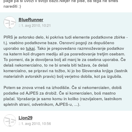
page pa si uvozi v svojo bazo.Nikjer ne pise, da tega ne smes
narediti :)
BlueRunner
::
1. avg 2010, 10:21
PIRS je avtorsko delo, ki pokriva tudi elemente podatkovne zbirke -
t.j. vsebino podatkovne baze. Osnovni pogoji za dopuščeno
uporabo so
tukaj
. Tako je prepovedano razmnoževanje podatkov
na katerm koli drugem mediju ali pa posredovanje tretjim osebam.
To pomeni, da je dovoljena bolj ali manj le za osebna uporaba. Če
delaš nekomercialno, to ne bi smela biti težava, če delaš
komercialno, se pripravi na tožbo, ki jo bo Slovenska knjiga (lastnik
materialnih avtorskih pravic) bolj verjetno dobila, kot pa izgubila.
Potem se znova vrneš na izhodišče. Če si nekomercialen, dobiš
podatke od AJPES za drobiž. Če si komercialen, boš mastno
plačal. Vprašanje je samo komu in koliko (razvijalcem, lastnikom
spletnih strani, odvetnikom, AJPES-u, ...).
Lion29
::
1. avg 2010, 10:56