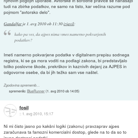
njihovih pogojih uporabe. Avtorske in sorodne pravice se nanašajo
tudi na zbirke podatkov, ne samo na tisto, kar večina razume pod
pojmom "avtorsko delo".
Gandalfar
je
1. avg 2010 ob 11:30
izjavil
:
kako pa ves, da ajpes nima vmes namerno pokvarjenih
podatkov?
Imeti namerno pokvarjene podatke v digitalnem prepisu sodnega
registra, ki se ga mora voditi na podlagi zakona, bi predstavljalo
toliko poslovne škode, prekrškov in kaznivih dejanj za AJPES in
odgovorne osebe, da bi jih težko sam vse naštel.
Zgodovina sprememb…
spremenilo:
BlueRunner
(
1. avg 2010 ob 14:05
)
fosil
::
1. avg 2010, 15:17
Ni mi čisto jasno po kakšni logiki (zakonu) pravzaprav ajpes
zaračunava ta famozni komercialni dostop, glede na to da so to
javno dostopni podatki.