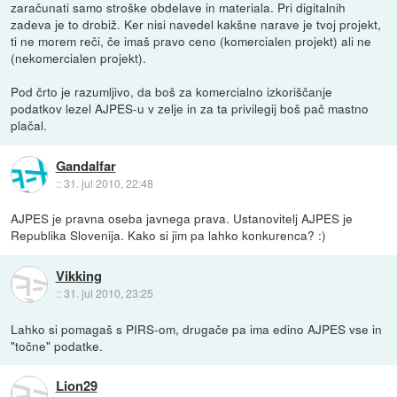
zaračunati samo stroške obdelave in materiala. Pri digitalnih
zadeva je to drobiž. Ker nisi navedel kakšne narave je tvoj projekt,
ti ne morem reči, če imaš pravo ceno (komercialen projekt) ali ne
(nekomercialen projekt).
Pod črto je razumljivo, da boš za komercialno izkoriščanje
podatkov lezel AJPES-u v zelje in za ta privilegij boš pač mastno
plačal.
Gandalfar
::
31. jul 2010, 22:48
AJPES je pravna oseba javnega prava. Ustanovitelj AJPES je
Republika Slovenija. Kako si jim pa lahko konkurenca? :)
Vikking
::
31. jul 2010, 23:25
Lahko si pomagaš s PIRS-om, drugače pa ima edino AJPES vse in
"točne" podatke.
Lion29