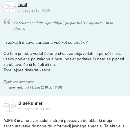
fosil
::
1. avg 2010, 16:59
Ce zelis pa podatke uporabljati, pa pac rabis svojo bazo - in to
placas.
In zakaj ti država zaračuna več kot so stroški?
Ob tem je treba vedet še eno stvar, za objavo letnih poročil mora
vsako podjetje po zakonu ajpesu poslat podatke in nato še plačati
za objavo, če si to želi ali ne.
Torej ajpes dvakrat kasira.
Zgodovina sprememb…
spremenil:
fosil
(
1. avg 2010 ob 17:00
)
BlueRunner
::
1. avg 2010, 20:31
AJPES ima na svoji spletni strani povezavo do akta, ki ureja
zaracunavanje dostopa do informacij javnega znacaja. Ta akt velja