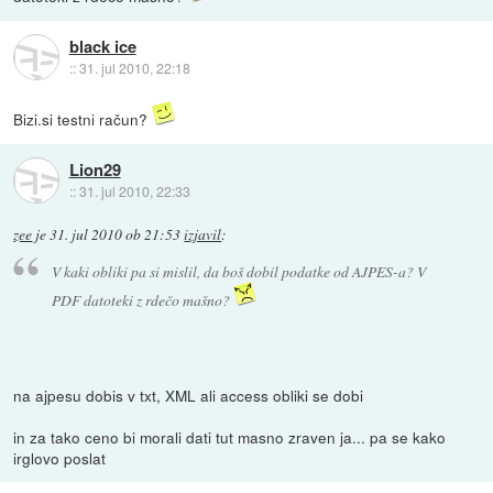
black ice
::
31. jul 2010, 22:18
Bizi.si testni račun?
Lion29
::
31. jul 2010, 22:33
zee
je
31. jul 2010 ob 21:53
izjavil
:
V kaki obliki pa si mislil, da boš dobil podatke od AJPES-a? V
PDF datoteki z rdečo mašno?
na ajpesu dobis v txt, XML ali access obliki se dobi
in za tako ceno bi morali dati tut masno zraven ja... pa se kako
irglovo poslat