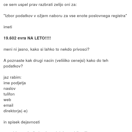
ce sem uspel prav razbrati zelijo oni za:
"Izbor podatkov v ožjem naboru za vse enote poslovnega registra"
imeti
19.602 evra NA LETO!!!!
meni ni jasno, kako si lahko to nekdo privosci?
A poznaste kak drugi nacin (veliiiiko cenejsi) kako do teh
podatkov?
jaz rabim:
ime podjetja
naslov
tulifon
web
email
direktorja(-e)
in spisek dejavnosti