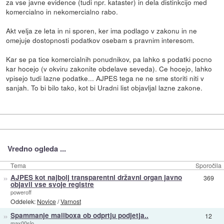
za vse javne evidence (tudi npr. kataster) in dela distinkcijo med
komercialno in nekomercialno rabo.
Akt velja ze leta in ni sporen, ker ima podlago v zakonu in ne
omejuje dostopnosti podatkov osebam s pravnim interesom.
Kar se pa tice komercialnih ponudnikov, pa lahko s podatki pocno
kar hocejo (v okviru zakonite obdelave seveda). Ce hocejo, lahko
vpisejo tudi lazne podatke... AJPES tega ne ne sme storiti niti v
sanjah. To bi bilo tako, kot bi Uradni list objavljal lazne zakone.
Vredno ogleda ...
Tema
Sporočila
»
AJPES kot najbolj transparentni državni organ javno
369
objavil vse svoje registre
poweroff
Oddelek:
Novice
/
Varnost
»
Spammanje mailboxa ob odprtju podjetja..
12
max00slo