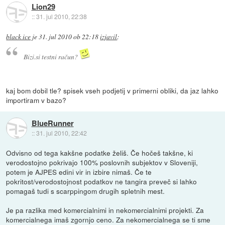
Lion29
::
31. jul 2010, 22:38
black ice
je
31. jul 2010 ob 22:18
izjavil
:
Bizi.si testni račun?
kaj bom dobil tle? spisek vseh podjetij v primerni obliki, da jaz lahko
importiram v bazo?
BlueRunner
::
31. jul 2010, 22:42
Odvisno od tega kakšne podatke želiš. Če hočeš takšne, ki
verodostojno pokrivajo 100% poslovnih subjektov v Sloveniji,
potem je AJPES edini vir in izbire nimaš. Če te
pokritost/verodostojnost podatkov ne tangira preveč si lahko
pomagaš tudi s scarppingom drugih spletnih mest.
Je pa razlika med komercialnimi in nekomercialnimi projekti. Za
komercialnega imaš zgornjo ceno. Za nekomercialnega se ti sme