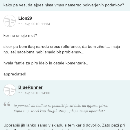
kako pa ves, da ajpes nima vmes namerno pokvarjenih podatkov?
Lion29
::
1. avg 2010, 11:34
ker ne smejo met?
sicer pa bom itaq naredu cross refference, da bom ziher.... maja
no, sej naceloma nebi smelo bit problemov...
hvala fantje za pirs idejo in ostale komentarje..
appreciated!
BlueRunner
::
1. avg 2010, 14:00
to pomeni, da tudi ce so podatki javni tako na ajpesu, pirsu,
firma.si in se cel kup drugih strani, jih ne smem uporabit?
Uporabiš jih lahko samo v skladu s tem kar ti dovolijo. Zato pazi pri