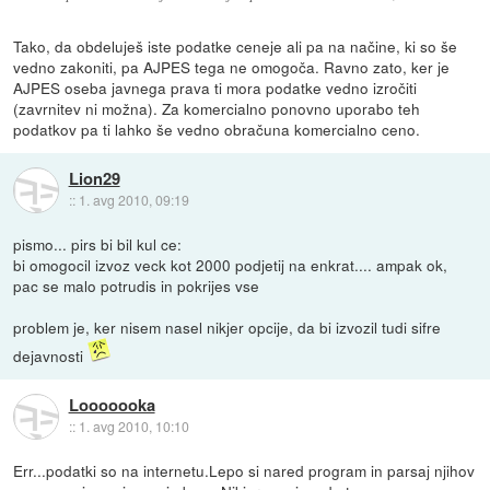
Tako, da obdeluješ iste podatke ceneje ali pa na načine, ki so še
vedno zakoniti, pa AJPES tega ne omogoča. Ravno zato, ker je
AJPES oseba javnega prava ti mora podatke vedno izročiti
(zavrnitev ni možna). Za komercialno ponovno uporabo teh
podatkov pa ti lahko še vedno obračuna komercialno ceno.
Lion29
::
1. avg 2010, 09:19
pismo... pirs bi bil kul ce:
bi omogocil izvoz veck kot 2000 podjetij na enkrat.... ampak ok,
pac se malo potrudis in pokrijes vse
problem je, ker nisem nasel nikjer opcije, da bi izvozil tudi sifre
dejavnosti
Looooooka
::
1. avg 2010, 10:10
Err...podatki so na internetu.Lepo si nared program in parsaj njihov