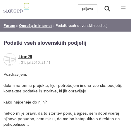
☰
Forum
»
Omrežja in internet
»
Podatki vseh slovenskiih podjetij
Podatki vseh slovenskiih podjetij
Lion29
::
31. jul 2010, 21:41
Pozdravljeni,
delam na enmu projektu, kjer potrebujem imena vse slo. podjetij,
kontaktne podatke in storitve, ki jih opravljajo
kako najceneje do njih?
nekdo mi je pravil, da to storitev ponuja ajpes, sem dobil vceraj
njihovo ponudbo, sem mislu, da me bo katapultiralo direktno na
pokopalisce...