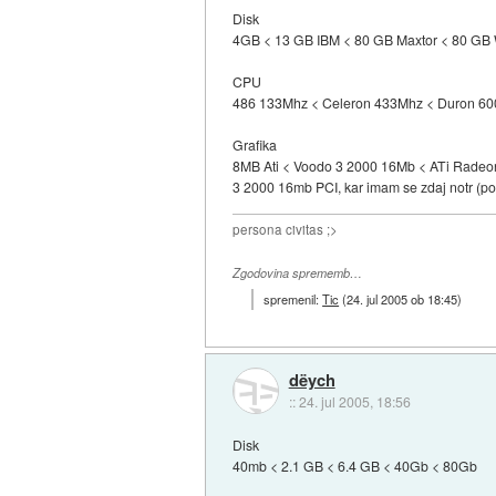
Disk
4GB < 13 GB IBM < 80 GB Maxtor < 80 G
CPU
486 133Mhz < Celeron 433Mhz < Duron 600
Grafika
8MB Ati < Voodo 3 2000 16Mb < ATi Radeo
3 2000 16mb PCI, kar imam se zdaj notr (po
persona civitas ;>
Zgodovina sprememb…
spremenil:
Tic
(
24. jul 2005 ob 18:45
)
dëych
::
24. jul 2005, 18:56
Disk
40mb < 2.1 GB < 6.4 GB < 40Gb < 80Gb