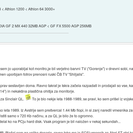
< Athlon 1200 < Athlon 64 3000+
IDIA GF 2 MX 440 32MB AGP < GF FX 5500 AGP 256MB
i sem jo uporabljal kot monitro,je bil verjetno barvni TV ("Gorenje") v dnevni sobi, 
men uporbjam fotrov prenosni ruski ČB TV "Shiljalis".
zaprav sestavljen doma. Ravno takrat je Iskra začela razpadati in prodajali so vse, kar
4") in nekakšna plastična ohišja za monitorje.
r za Sinclair QL.
To je blo nekje leta 1988-1989, se pravi, ko sem prišel iz vojske
ko leta 1989. Iz Avstrije sem prešvercal 1.44 Mb flopi, in si zanj naredil vmesnika z
ristiti samo v 720 Kb načinu, a za QL je bilo že to ogromno.
i delal ko na PCju hard disk. Vsak program je bil naložen v nekaj sekundah...
B. Plačal sem ga velike denarje, ravno tako me je SCSI vmesnik za Atari ST stal k