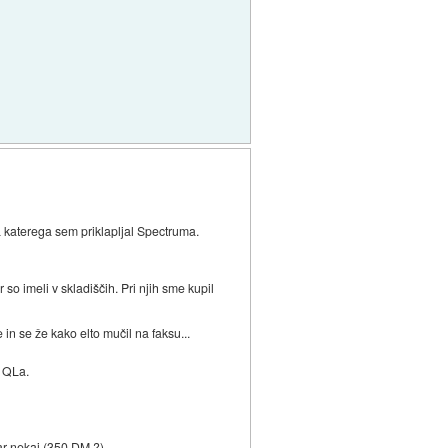
na katerega sem priklapljal Spectruma.
 so imeli v skladiščih. Pri njih sme kupil
 in se že kako elto mučil na faksu...
a QLa.
ar nekaj (350 DM ?).