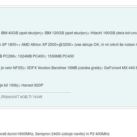
IBM 40GB (spet skurjen)< IBM 120GB (spet skurjen)< Hitachi 160GB (dela kot urc
XP 1800+< AMD Athlon XP 2500+@3200+ (vse deluje OK, ni mi crknil še noben
B PC266< 1024MB PC400< 1536MB PC400
 mi je celo NFS5)< 3DFX Voodoo Banshee 16MB (carska grafa)< GeForce4 MX 4
t je bil 100k)< Hansol 920P
,RX6600XT 8GB,Tt 750W
rati duron1600MHz, Sempron 2400+(oboje navito) in P2 400MHz