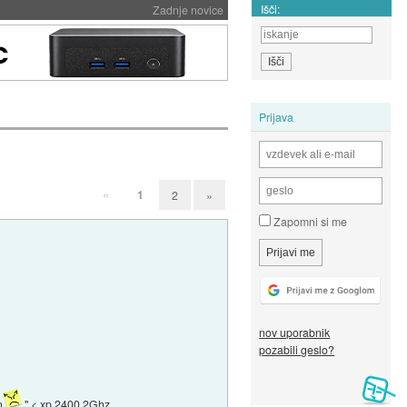
Išči:
Zadnje novice
Prijava
«
1
2
»
Zapomni si me
nov uporabnik
pozabili geslo?
n
" < xp 2400 2Ghz