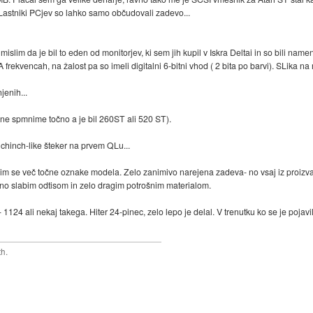
 Lastniki PCjev so lahko samo občudovali zadevo...
slim da je bil to eden od monitorjev, ki sem jih kupil v Iskra Deltai in so bili name
GA frekvencah, na žalost pa so imeli digitalni 6-bitni vhod ( 2 bita po barvi). SLika na
jenih...
 ne spmnime točno a je bil 260ST ali 520 ST).
chinch-like šteker na prvem QLu...
mnim se več točne oznake modela. Zelo zanimivo narejena zadeva- no vsaj iz proizvaj
alno slabim odtisom in zelo dragim potrošnim materialom.
c- 1124 ali nekaj takega. Hiter 24-pinec, zelo lepo je delal. V trenutku ko se je poj
th.