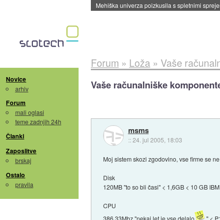
Evropska vesoljska agencija razvija svojo rak
Forum
»
Loža
»
Vaše računal
Novice
Vaše računalniške komponent
arhiv
Forum
mali oglasi
teme zadnjih 24h
msms
Članki
::
24. jul 2005, 18:03
Zaposlitve
Moj sistem skozi zgodovino, vse firme se n
brskaj
Ostalo
Disk
pravila
120MB "to so bli časi" < 1,6GB < 10 GB I
CPU
386 33Mhz "nekaj let je vse delalo
" < P