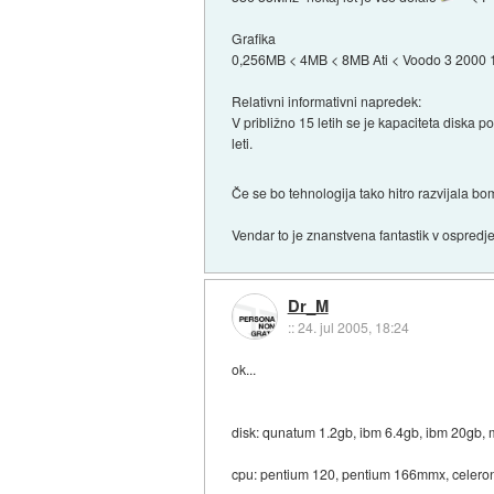
Grafika
0,256MB < 4MB < 8MB Ati < Voodo 3 2000 
Relativni informativni napredek:
V približno 15 letih se je kapaciteta diska p
leti.
Če se bo tehnologija tako hitro razvijala b
Vendar to je znanstvena fantastik v ospredj
Dr_M
::
24. jul 2005, 18:24
ok...
disk: qunatum 1.2gb, ibm 6.4gb, ibm 20gb, 
cpu: pentium 120, pentium 166mmx, celeron