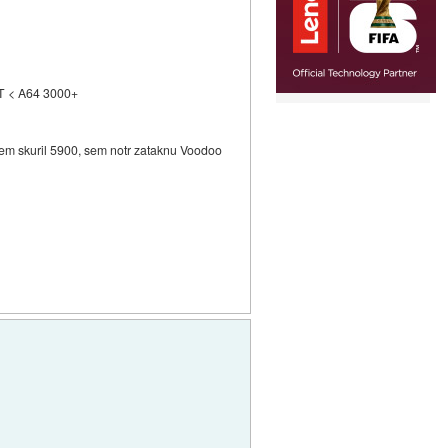
HT < A64 3000+
 skuril 5900, sem notr zataknu Voodoo