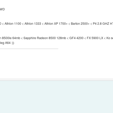
B WD
 < Athlon 1100 < Athlon 1333 < Athlon XP 1700+ < Barton 2500+ < P4 2.8 GHZ 
n 8500le 64mb < Sapphire Radeon 8500 128mb < GF4 4200 < FX 5900 LX < Ko sem
leg A64 :))