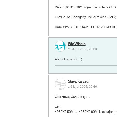
Disk: 3,2GB?< 20GB Quantium< hkrati 80 
Grafika: Ati Changer(al nekej takega)2MB
Ram: 32MB EDO< 64MB EDO< 256MB DD
BigWhale
::
24. jul 2005, 20:33
AtariSTi so cool... ;)
SavoKovac
::
24. jul 2005, 20:46
Oric Nova, C64, Amiga...
CPU:
486DX2 50MHz, 486DX2 80MHz (skurjen)