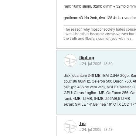
ram: 16mb simm, 32mb dimm + 32mb dimm, 1
graficna: s3 trio 2mb, riva 128 4mb + vood
The reason why most of society hates conse
loves liberals is because conservatives hurt
the truth and liberals comfort you with lies.
flipflop
::
24. jul 2005, 18:30
disk: quantum 348 MB, IBM DJNA 20gb, 
cpu:486 66MHz, Celeron 500,Duron 750, A
MB: (pri 486 ne vem več), MSI BX Master, 
GPU: Cirrus Logihc 1MB, GeForce 256, Gef
rami: 4MB, 12MB, 64MB, 256MB,512MB
ekran: SMILE 14",Belinea 19",CTX LCD 17"
Tic
::
24. jul 2005, 18:43