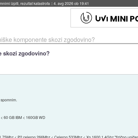
eto za večkratno uporabo
::
4. avg 2026 ob 19:41
niške komponente skozi zgodovino?
e skozi zgodovino?
e spomnim.
BM < 60 GB IBM < 160GB WD
1 75Mhz < P2 celeron 266Mhz < Celeron 533Mhz < Xp 1600 1,4Ghz "fizično uniče