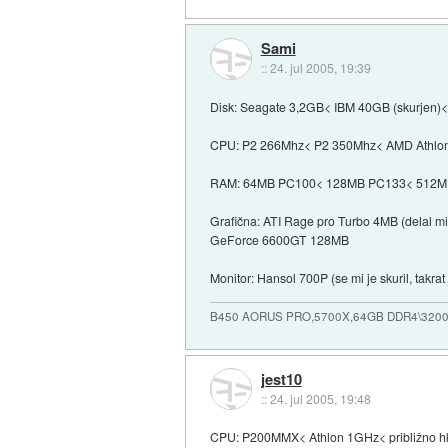
Sami
::
24. jul 2005, 19:39
Disk: Seagate 3,2GB< IBM 40GB (skurjen)< 
CPU: P2 266Mhz< P2 350Mhz< AMD Athlon 
RAM: 64MB PC100< 128MB PC133< 512M
Grafična: ATI Rage pro Turbo 4MB (delal
GeForce 6600GT 128MB
Monitor: Hansol 700P (se mi je skuril, takra
B450 AORUS PRO,5700X,64GB DDR4\3200
jest10
::
24. jul 2005, 19:48
CPU: P200MMX< Athlon 1GHz< približno hk