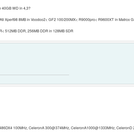
in 40GB WD in 4,3?
< Ati Xpert98 8MB in Voodoo2< GF2 100/200MX< R9000pro< R9600XT in Matrox G20
R< 512MB DDR, 256MB DDR in 128MB SDR
, 486DX4 100MHz, CeleronA 300@374MHz, CeleronA1000@1333MHz, Celeron