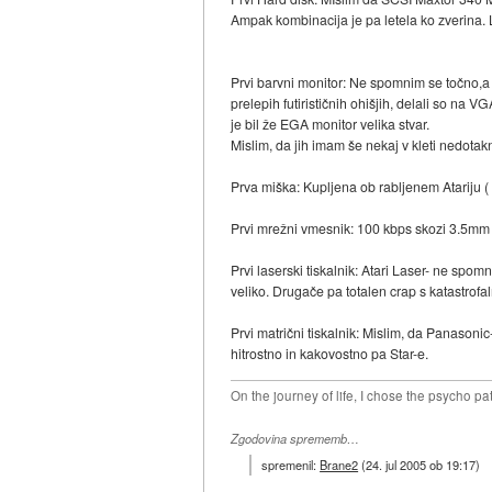
Ampak kombinacija je pa letela ko zverina.
Prvi barvni monitor: Ne spomnim se točno,a mi
prelepih futirističnih ohišjih, delali so na V
je bil že EGA monitor velika stvar.
Mislim, da jih imam še nekaj v kleti nedotakn
Prva miška: Kupljena ob rabljenem Atariju (
Prvi mrežni vmesnik: 100 kbps skozi 3.5mm 
Prvi laserski tiskalnik: Atari Laser- ne spo
veliko. Drugače pa totalen crap s katastrof
Prvi matrični tiskalnik: Mislim, da Panasoni
hitrostno in kakovostno pa Star-e.
On the journey of life, I chose the psycho pa
Zgodovina sprememb…
spremenil:
Brane2
(
24. jul 2005 ob 19:17
)