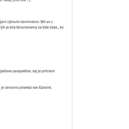
njeni njihovim terminalom. Bili so v
 njih je bila fenomanelna za tiste čase,, ko
alčeve perspektive, saj je prihranil
avil je cenovno posekal vse Epsone,