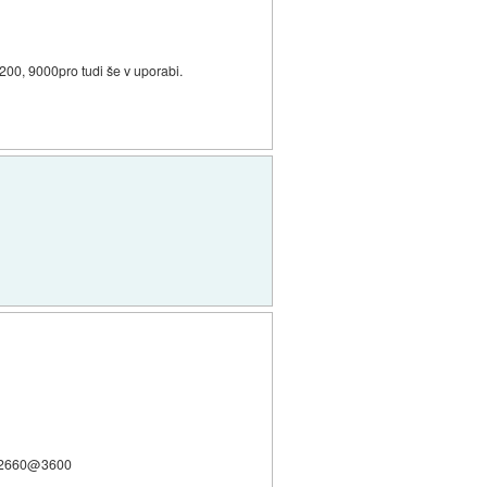
0, 9000pro tudi še v uporabi.
D 2660@3600