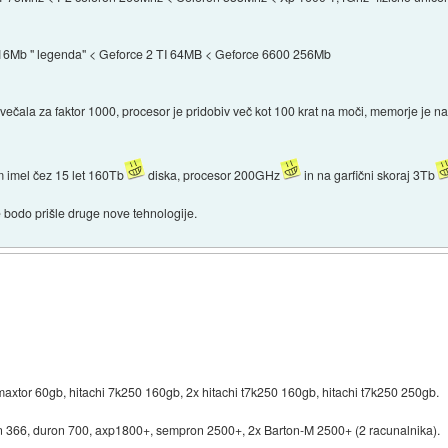
16Mb " legenda" < Geforce 2 TI 64MB < Geforce 6600 256Mb
ovečala za faktor 1000, procesor je pridobiv več kot 100 krat na moči, memorje je na
om imel čez 15 let 160Tb
diska, procesor 200GHz
in na garfični skoraj 3Tb
e bodo prišle druge nove tehnologije.
maxtor 60gb, hitachi 7k250 160gb, 2x hitachi t7k250 160gb, hitachi t7k250 250gb.
 366, duron 700, axp1800+, sempron 2500+, 2x Barton-M 2500+ (2 racunalnika).