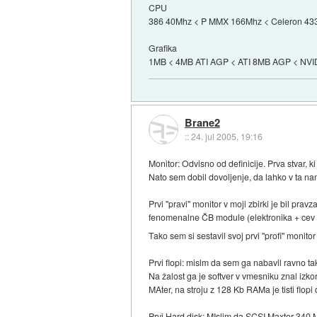
CPU
386 40Mhz < P MMX 166Mhz < Celeron 433 
Grafika
1MB < 4MB ATI AGP < ATI 8MB AGP < NV
Brane2
::
24. jul 2005, 19:16
Monitor: Odvisno od definicije. Prva stvar, k
Nato sem dobil dovoljenje, da lahko v ta na
Prvi "pravi" monitor v moji zbirki je bil prav
fenomenalne ČB module (elektronika + cev 1
Tako sem si sestavil svoj prvi "profi" monito
Prvi flopi: mislm da sem ga nabavil ravno ta
Na žalost ga je softver v vmesniku znal izko
MAter, na stroju z 128 Kb RAMa je tisti flop
Prvi Hard disk: MIslim da SCSI Maxtor 340 M