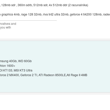
28mb sdr , 360m sdrb, 512mb sdr, 4x 512mb ddr (2 racunalnika)
oo graphics 4mb, rage 128 32mb, riva tnt2 ultra 32mb, geforce 4 ti4200 128mb, ra
rvatives and
 you with
Samsung 40Gb, WD 60Gb
thlon 1600+
QDI KT133, MSI KT3 Ultra
orce 2 MX400, Geforce 2 TI, ATI Radeon 8500LE,Ati Rage II 4MB