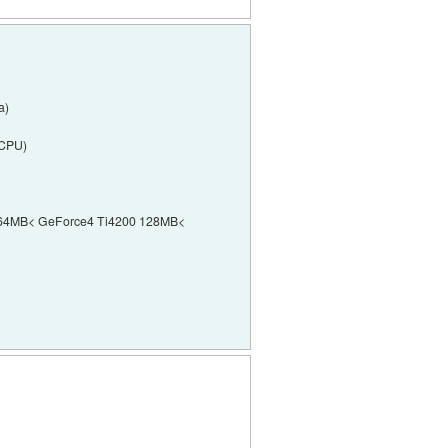
a)
 CPU)
40 64MB< GeForce4 Ti4200 128MB<