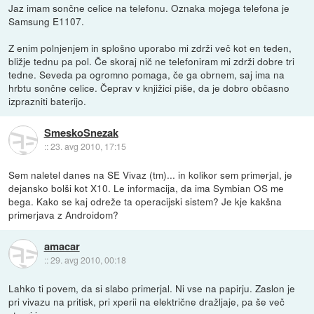
Jaz imam sončne celice na telefonu. Oznaka mojega telefona je
Samsung E1107.
Z enim polnjenjem in splošno uporabo mi zdrži več kot en teden,
bližje tednu pa pol. Če skoraj nič ne telefoniram mi zdrži dobre tri
tedne. Seveda pa ogromno pomaga, če ga obrnem, saj ima na
hrbtu sončne celice. Čeprav v knjižici piše, da je dobro občasno
izprazniti baterijo.
SmeskoSnezak
::
23. avg 2010, 17:15
Sem naletel danes na SE Vivaz (tm)... in kolikor sem primerjal, je
dejansko bolši kot X10. Le informacija, da ima Symbian OS me
bega. Kako se kaj odreže ta operacijski sistem? Je kje kakšna
primerjava z Androidom?
amacar
::
29. avg 2010, 00:18
Lahko ti povem, da si slabo primerjal. Ni vse na papirju. Zaslon je
pri vivazu na pritisk, pri xperii na električne dražljaje, pa še več