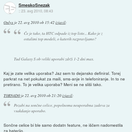
SmeskoSnezak
::
23. avg 2010, 08:43
Onlyx
je
22. avg 2010 ob 15:42
izjavil
:
Če je tako, ta HTC odpade iz top liste... Kako je z
ostalimi top modeli, o katerih razpravljamo?
Tud Galaxy S ob veliki uporabi zdrži 1-2 dni max.
Kaj je zate velika uporaba? Jaz sem to dejansko definiral. Torej
parkrat na net pokukat za maili, sms-anje in telefoniranje. In to ne
pretirano. To je velika uporaba? Meni se ne sliši tako.
T0RN4D0
je
22. avg 2010 ob 21:20
izjavil
:
Pozabi na sončne celice, popolnoma neuporabna zadeva za
vsakdanjo uporabo.
Sončne celice bi ble samo dodatn feature, ne iščem nadomestila
za baterijo.