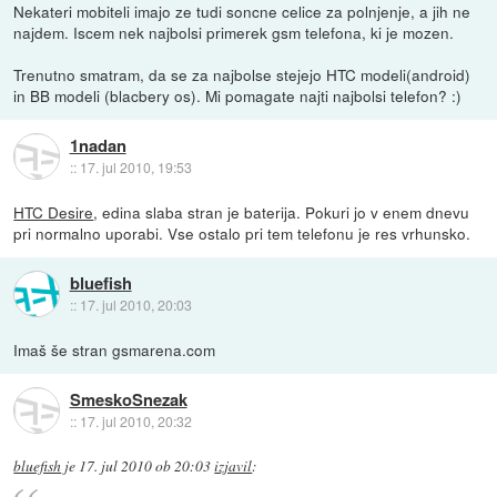
Nekateri mobiteli imajo ze tudi soncne celice za polnjenje, a jih ne
najdem. Iscem nek najbolsi primerek gsm telefona, ki je mozen.
Trenutno smatram, da se za najbolse stejejo HTC modeli(android)
in BB modeli (blacbery os). Mi pomagate najti najbolsi telefon? :)
1nadan
::
17. jul 2010, 19:53
HTC Desire
, edina slaba stran je baterija. Pokuri jo v enem dnevu
pri normalno uporabi. Vse ostalo pri tem telefonu je res vrhunsko.
bluefish
::
17. jul 2010, 20:03
Imaš še stran gsmarena.com
SmeskoSnezak
::
17. jul 2010, 20:32
bluefish
je
17. jul 2010 ob 20:03
izjavil
: