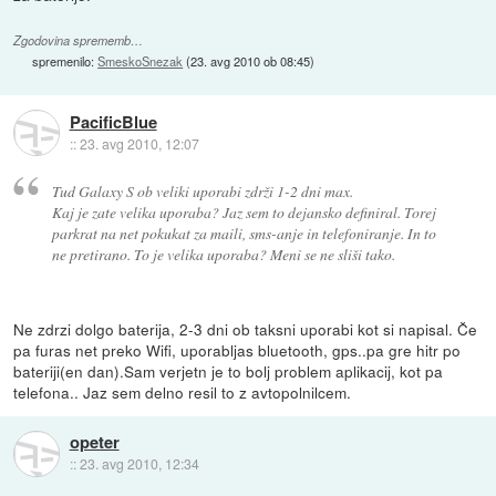
Zgodovina sprememb…
spremenilo:
SmeskoSnezak
(
23. avg 2010 ob 08:45
)
PacificBlue
::
23. avg 2010, 12:07
Tud Galaxy S ob veliki uporabi zdrži 1-2 dni max.
Kaj je zate velika uporaba? Jaz sem to dejansko definiral. Torej
parkrat na net pokukat za maili, sms-anje in telefoniranje. In to
ne pretirano. To je velika uporaba? Meni se ne sliši tako.
Ne zdrzi dolgo baterija, 2-3 dni ob taksni uporabi kot si napisal. Če
pa furas net preko Wifi, uporabljas bluetooth, gps..pa gre hitr po
bateriji(en dan).Sam verjetn je to bolj problem aplikacij, kot pa
telefona.. Jaz sem delno resil to z avtopolnilcem.
opeter
::
23. avg 2010, 12:34