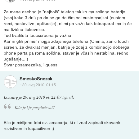
Za mene osebno je "najbolš" telefon tak ko ma solidno baterijo
(vsaj kake 3 dni) pa da se ga da čim bol customsajzat (custom
romi, nastavitve, aplikacije), ni mi pa važn kak fotoaparat ma in če
ma fizično tipkovnico.
Tud kvaliteta toucscreena je važna.
Kar ni glih primer mojga zdajšnega telefona (Omnia, zanič touch
screen, že dvakrat menjan, batrija je zdaj z kombinacijo doberga
phone parta pa roma solidna, stavar je včasih nestabilna, redno
ugašanje....)
Stvar posameznika, i guess.
SmeskoSnezak
::
30. avg 2010, 01:15
Lonsarg
je
29. avg 2010 ob 22:07
izjavil
:
Kdo je kje posploševal?
Bilo je mišljeno tebi oz. amacarju, ki ni znal zapisati skovank
rezistiven in kapacitiven ;)