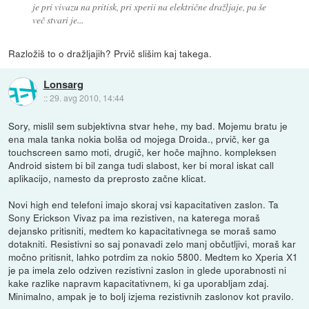
je pri vivazu na pritisk, pri xperii na električne dražljaje, pa še
več stvari je...
Razložiš to o dražljajih? Prvič slišim kaj takega.
Lonsarg
::
29. avg 2010, 14:44
Sory, mislil sem subjektivna stvar hehe, my bad. Mojemu bratu je
ena mala tanka nokia bolša od mojega Droida., prvič, ker ga
touchscreen samo moti, drugič, ker hoče majhno. kompleksen
Android sistem bi bil zanga tudi slabost, ker bi moral iskat call
aplikacijo, namesto da preprosto začne klicat.
Novi high end telefoni imajo skoraj vsi kapacitativen zaslon. Ta
Sony Erickson Vivaz pa ima rezistiven, na katerega moraš
dejansko pritisniti, medtem ko kapacitativnega se moraš samo
dotakniti. Resistivni so saj ponavadi zelo manj občutljivi, moraš kar
močno pritisnit, lahko potrdim za nokio 5800. Medtem ko Xperia X1
je pa imela zelo odziven rezistivni zaslon in glede uporabnosti ni
kake razlike napravm kapacitativnem, ki ga uporabljam zdaj.
Minimalno, ampak je to bolj izjema rezistivnih zaslonov kot pravilo.