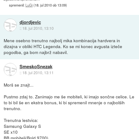
spremenil:
LuGi
(
18. jul 2010 ob 13:09
)
djordjevic
::
18. jul 2010, 13:10
Mene osebno trenutno najbolj mika kombinacija hardvera in
dizajna v obliki HTC Legenda. Ko se mi konec avgusta izteče
pogodba, ga bom najbrž nabavil.
SmeskoSnezak
::
18. jul 2010, 13:11
Morš se znajt...
Pustmo zdaj to. Zanimajo me še mobiteli, ki imajo sončne celice. Le
to bi bil še en ekstra bonus, ki bi spremenil mnenje o najbolših
trenutno.
Trenutna lestvica:
Samsung Galaxy S
SE x10
BB mobiteli(Bold 9700)