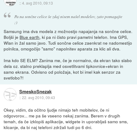
::
4. avg 2010, 09:13
Pa na sončne celice še zdaj nisem našel modelov, zato pomagajte
;)
Samsung ima dva modela z možnostjo napajanja na sončne celice.
Boljši je
Blue earth
, ki pa ni čisto pravi pametni telefon. Ima GPS,
Wlan in žal samo javo. Tudi sončne celice zaenkrat ne nadomestijo
polnilca, omogočijo "samo" napolnitev aparata za klic ali dva.
Ima kdo SE ELM? Zanima me, če je normalno, da ekran tako slabo
dela oz. stalno preklaplja med osvetlitvami tipkovnice+ekran in
samo ekrana. Odvisno od položaja, kot bi imel kak senzor za
svetlobo?!
SmeskoSnezak
::
22. avg 2010, 09:43
Okey, vidim, da očitno ljudje nimajo teh mobitelov, če ni
odgovorov... me pa še vseeno nekaj zanima. Berem v drugih
temah, da če izklopiš aplikacije, widgete in uporabljaš samo sms,
klicanje, da bi naj telefoni zdržali tudi po 6 dni.