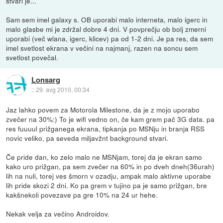
stvari je...
Sam sem imel galaxy s. OB uporabi malo interneta, malo igerc in
malo glasbe mi je zdržal dobre 4 dni. V povprečju ob bolj zmerni
uporabi (več wlana, igerc, klicev) pa od 1-2 dni. Je pa res, da sem
imel svetlost ekrana v večini na najmanj, razen na soncu sem
svetlost povečal.
Lonsarg
::
29. avg 2010, 00:34
Jaz lahko povem za Motorola Milestone, da je z mojo uporabo
zvečer na 30%:) To je wifi vedno on, če kam grem pač 3G data. pa
res fuuuul prižganega ekrana, tipkanja po MSNju in branja RSS
novic veliko, pa seveda miljavžnt background stvari.
Če pride dan, ko zelo malo ne MSNjam, torej da je ekran samo
kako uro prižgan, pa sem zvečer na 60% in po dveh dneh(36urah)
lih na nuli, torej ves šmorn v ozadju, ampak malo aktivne uporabe
lih pride skozi 2 dni. Ko pa grem v tujino pa je samo prižgan, bre
kakšnekoli povezave pa gre 10% na 24 ur hehe.
Nekak velja za večino Androidov.