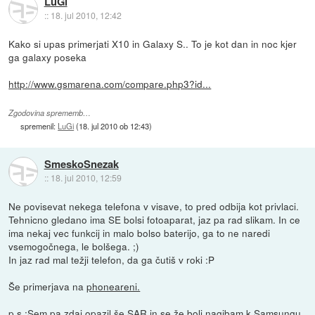
LuGi
::
18. jul 2010, 12:42
Kako si upas primerjati X10 in Galaxy S.. To je kot dan in noc kjer
ga galaxy poseka
http://www.gsmarena.com/compare.php3?id...
Zgodovina sprememb…
spremenil:
LuGi
(
18. jul 2010 ob 12:43
)
SmeskoSnezak
::
18. jul 2010, 12:59
Ne povisevat nekega telefona v visave, to pred odbija kot privlaci.
Tehnicno gledano ima SE bolsi fotoaparat, jaz pa rad slikam. In ce
ima nekaj vec funkcij in malo bolso baterijo, ga to ne naredi
vsemogočnega, le bolšega. ;)
In jaz rad mal težji telefon, da ga čutiš v roki :P
Še primerjava na
phoneareni.
p.s.:Sem pa zdaj opazil še SAR in se že bolj nagibam k Samsungu