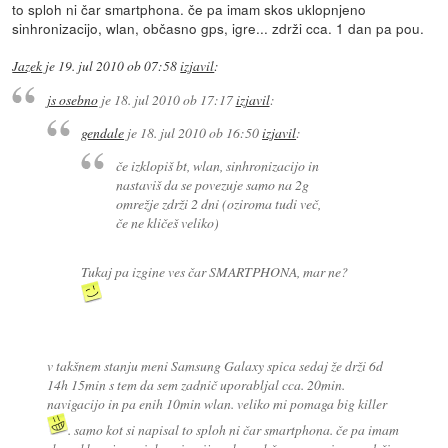
to sploh ni čar smartphona. če pa imam skos uklopnjeno
sinhronizacijo, wlan, občasno gps, igre... zdrži cca. 1 dan pa pou.
Jazek
je
19. jul 2010 ob 07:58
izjavil
:
js osebno
je
18. jul 2010 ob 17:17
izjavil
:
gendale
je
18. jul 2010 ob 16:50
izjavil
:
če izklopiš bt, wlan, sinhronizacijo in
nastaviš da se povezuje samo na 2g
omrežje zdrži 2 dni (oziroma tudi več,
če ne kličeš veliko)
Tukaj pa izgine ves čar SMARTPHONA, mar ne?
v takšnem stanju meni Samsung Galaxy spica sedaj že drži 6d
14h 15min s tem da sem zadnič uporabljal cca. 20min.
navigacijo in pa enih 10min wlan. veliko mi pomaga big killer
. samo kot si napisal to sploh ni čar smartphona. če pa imam