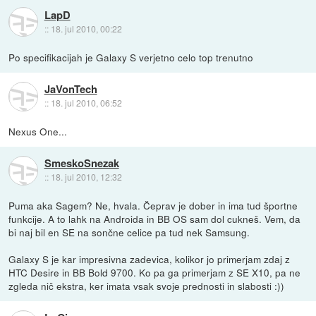
LapD
::
18. jul 2010, 00:22
Po specifikacijah je Galaxy S verjetno celo top trenutno
JaVonTech
::
18. jul 2010, 06:52
Nexus One...
SmeskoSnezak
::
18. jul 2010, 12:32
Puma aka Sagem? Ne, hvala. Čeprav je dober in ima tud športne
funkcije. A to lahk na Androida in BB OS sam dol cukneš. Vem, da
bi naj bil en SE na sončne celice pa tud nek Samsung.
Galaxy S je kar impresivna zadevica, kolikor jo primerjam zdaj z
HTC Desire in BB Bold 9700. Ko pa ga primerjam z SE X10, pa ne
zgleda nič ekstra, ker imata vsak svoje prednosti in slabosti :))