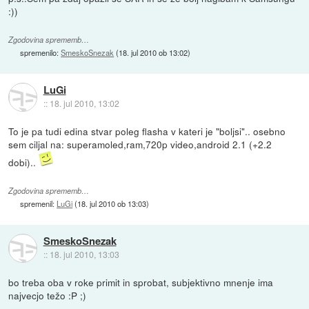
:))
Zgodovina sprememb…
spremenilo:
SmeskoSnezak
(
18. jul 2010 ob 13:02
)
LuGi
::
18. jul 2010, 13:02
To je pa tudi edina stvar poleg flasha v kateri je "boljsi".. osebno
sem ciljal na: superamoled,ram,720p video,android 2.1 (+2.2
dobi)..
Zgodovina sprememb…
spremenil:
LuGi
(
18. jul 2010 ob 13:03
)
SmeskoSnezak
::
18. jul 2010, 13:03
bo treba oba v roke primit in sprobat, subjektivno mnenje ima
najvecjo težo :P ;)