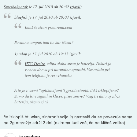
SmeskoSnezak
je
17. jul 2010 ob 20:32
izjavil
:
bluefish
je
17. jul 2010 ob 20:03
izjavil
:
Imaš še stran gsmarena.com
Poznana, ampak ima to, kar iščem?
1nadan
je
17. jul 2010 ob 19:53
izjavil
:
HTC Desire
, edina slaba stran je baterija. Pokuri jo
v enem dnevu pri normalno uporabi. Vse ostalo pri
tem telefonu je res vrhunsko.
A to je z vsemi "aplikacijami"(gps,bluetooth, itd.) izklopljeno?
Samo da lovi signal in klices, pises sms-e? Vsaj tri dni naj zdrzi
baterija, pismo ej :S
če izklopiš bt, wlan, sinhronizacijo in nastaviš da se povezuje samo
na 2g omrežje zdrži 2 dni (oziroma tudi več, če ne kličeš veliko)
js osebno