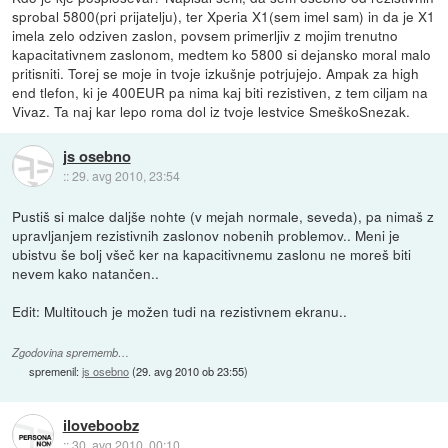
sprobal 5800(pri prijatelju), ter Xperia X1(sem imel sam) in da je X1
imela zelo odziven zaslon, povsem primerljiv z mojim trenutno
kapacitativnem zaslonom, medtem ko 5800 si dejansko moral malo
pritisniti. Torej se moje in tvoje izkušnje potrjujejo. Ampak za high
end tlefon, ki je 400EUR pa nima kaj biti rezistiven, z tem ciljam na
Vivaz. Ta naj kar lepo roma dol iz tvoje lestvice SmeškoSnezak.
js osebno
::
29. avg 2010, 23:54
Pustiš si malce daljše nohte (v mejah normale, seveda), pa nimaš z
upravljanjem rezistivnih zaslonov nobenih problemov.. Meni je
ubistvu še bolj všeč ker na kapacitivnemu zaslonu ne moreš biti
nevem kako natančen..
Edit: Multitouch je možen tudi na rezistivnem ekranu..
Zgodovina sprememb…
spremenil:
js osebno
(
29. avg 2010 ob 23:55
)
iloveboobz
::
30. avg 2010, 00:10