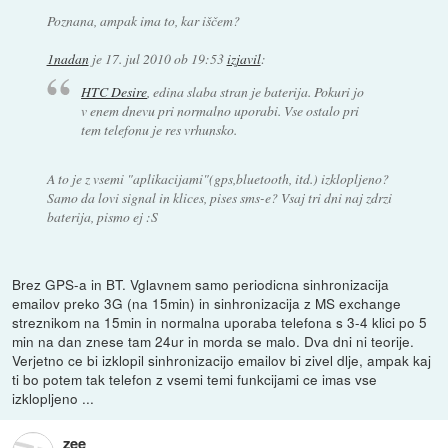
Poznana, ampak ima to, kar iščem?
1nadan
je
17. jul 2010 ob 19:53
izjavil
:
HTC Desire
, edina slaba stran je baterija. Pokuri jo
v enem dnevu pri normalno uporabi. Vse ostalo pri
tem telefonu je res vrhunsko.
A to je z vsemi "aplikacijami"(gps,bluetooth, itd.) izklopljeno?
Samo da lovi signal in klices, pises sms-e? Vsaj tri dni naj zdrzi
baterija, pismo ej :S
Brez GPS-a in BT. Vglavnem samo periodicna sinhronizacija
emailov preko 3G (na 15min) in sinhronizacija z MS exchange
streznikom na 15min in normalna uporaba telefona s 3-4 klici po 5
min na dan znese tam 24ur in morda se malo. Dva dni ni teorije.
Verjetno ce bi izklopil sinhronizacijo emailov bi zivel dlje, ampak kaj
ti bo potem tak telefon z vsemi temi funkcijami ce imas vse
izklopljeno ...
zee