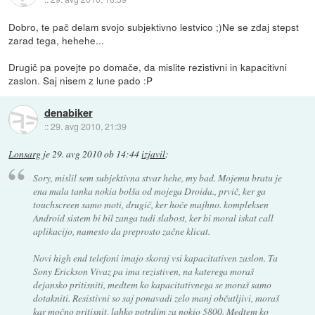
Dobro, te pač delam svojo subjektivno lestvico ;)Ne se zdaj stepst
zarad tega, hehehe...
Drugič pa povejte po domače, da mislite rezistivni in kapacitivni
zaslon. Saj nisem z lune pado :P
denabiker
::
29. avg 2010, 21:39
Lonsarg
je
29. avg 2010 ob 14:44
izjavil
:
Sory, mislil sem subjektivna stvar hehe, my bad. Mojemu bratu je
ena mala tanka nokia bolša od mojega Droida., prvič, ker ga
touchscreen samo moti, drugič, ker hoče majhno. kompleksen
Android sistem bi bil zanga tudi slabost, ker bi moral iskat call
aplikacijo, namesto da preprosto začne klicat.
Novi high end telefoni imajo skoraj vsi kapacitativen zaslon. Ta
Sony Erickson Vivaz pa ima rezistiven, na katerega moraš
dejansko pritisniti, medtem ko kapacitativnega se moraš samo
dotakniti. Resistivni so saj ponavadi zelo manj občutljivi, moraš
kar močno pritisnit, lahko potrdim za nokio 5800. Medtem ko