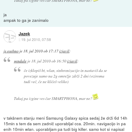
Tukaj pa izgine ves čar SMARTPHONA, mar ne?
ja
ampak to ga je zanimalo
Jazek
::
19. jul 2010, 07:58
js osebno
je
18. jul 2010 ob 17:17
izjavil
:
gendale
je
18. jul 2010 ob 16:50
izjavil
:
če izklopiš bt, wlan, sinhronizacijo in nastaviš da se
povezuje samo na 2g omrežje zdrži 2 dni (oziroma
tudi več, če ne kličeš veliko)
Tukaj pa izgine ves čar SMARTPHONA, mar ne?
v takšnem stanju meni Samsung Galaxy spica sedaj že drži 6d 14h
15min s tem da sem zadnič uporabljal cca. 20min. navigacijo in pa
enih 10min wlan. uporabljam pa tudi big killer. samo kot si napisal