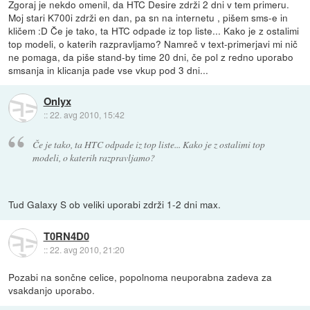
Zgoraj je nekdo omenil, da HTC Desire zdrži 2 dni v tem primeru.
Moj stari K700i zdrži en dan, pa sn na internetu , pišem sms-e in
kličem :D Če je tako, ta HTC odpade iz top liste... Kako je z ostalimi
top modeli, o katerih razpravljamo? Namreč v text-primerjavi mi nič
ne pomaga, da piše stand-by time 20 dni, če pol z redno uporabo
smsanja in klicanja pade vse vkup pod 3 dni...
Onlyx
::
22. avg 2010, 15:42
Če je tako, ta HTC odpade iz top liste... Kako je z ostalimi top
modeli, o katerih razpravljamo?
Tud Galaxy S ob veliki uporabi zdrži 1-2 dni max.
T0RN4D0
::
22. avg 2010, 21:20
Pozabi na sončne celice, popolnoma neuporabna zadeva za
vsakdanjo uporabo.