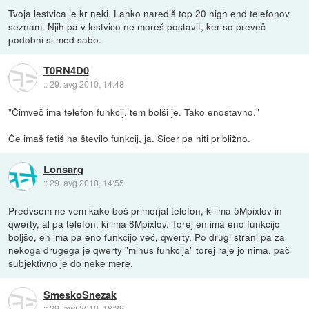
Tvoja lestvica je kr neki. Lahko narediš top 20 high end telefonov
seznam. Njih pa v lestvico ne moreš postavit, ker so preveč
podobni si med sabo.
T0RN4D0
::
29. avg 2010, 14:48
"Čimveč ima telefon funkcij, tem bolši je. Tako enostavno."
Če imaš fetiš na število funkcij, ja. Sicer pa niti približno.
Lonsarg
::
29. avg 2010, 14:55
Predvsem ne vem kako boš primerjal telefon, ki ima 5Mpixlov in
qwerty, al pa telefon, ki ima 8Mpixlov. Torej en ima eno funkcijo
boljšo, en ima pa eno funkcijo več, qwerty. Po drugi strani pa za
nekoga drugega je qwerty "minus funkcija" torej raje jo nima, pač
subjektivno je do neke mere.
SmeskoSnezak
::
29. avg 2010, 18:39