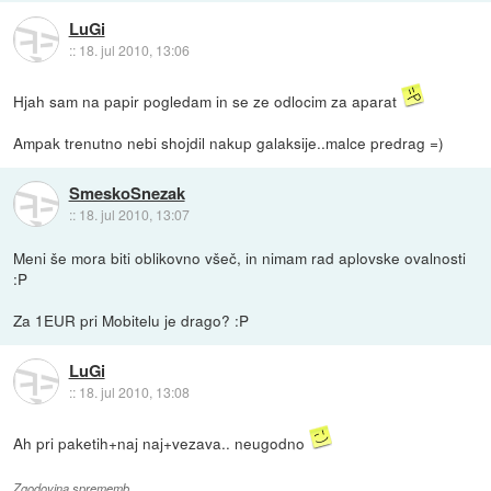
LuGi
::
18. jul 2010, 13:06
Hjah sam na papir pogledam in se ze odlocim za aparat
Ampak trenutno nebi shojdil nakup galaksije..malce predrag =)
SmeskoSnezak
::
18. jul 2010, 13:07
Meni še mora biti oblikovno všeč, in nimam rad aplovske ovalnosti
:P
Za 1EUR pri Mobitelu je drago? :P
LuGi
::
18. jul 2010, 13:08
Ah pri paketih+naj naj+vezava.. neugodno
Zgodovina sprememb…