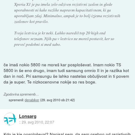
Xperia X1 je pa imela zelo odziven rezistivni zaslon in glede
uporabnosti ni kake razlike napravm kapacitativnem, ki ga
uporabljam zdaj. Minimalno, ampak je to bolj izjema rezistivnih
zaslonov kot pravilo.
Tvoja lestvica je kr neki. Lahko narediš top 20 high end
telefonov seznam. Njih pa v lestvico ne moreš postavit, ker so
preveč podobni si med sabo.
če imaš nokio 5800 ne moreš kar posploševat. Imam nokio TS
5800 in še eno drugo, imam tudi samsung omnio II in je razlika kot
dan in noč. Pri samsungu še lahko nastelas občuljivost in ti povem
da je super. Te nizkocenovne nokije so res boge.
Zgodovina sprememb…
spremenil:
denabiker
(
29. avg 2010 ob 21:42
)
Lonsarg
::
29. avg 2010, 22:07
Kdo je kje posploševal? Napisal sem, da sem osebno od rezistivnih