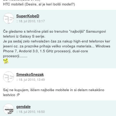
HTC mobiteli (Desire, al je keri bolši model?)
SuperKobeD
::
18. jul 2010, 13:17
Če gledamo s tehnične plati so trenutno "najboljši" Samsungovi
telefoni iz Galaxy S serije.
Je pa sedaj zelo nehvaležen čas za nakup high-end telefonov ker
jeseni oz. za praznike prihaja veliko vročega materiala... Windows
Phone 7, Andorid 3.0, 1.5 GHz procesorji, dual-core
procesorji........
SmeskoSnezak
::
18. jul 2010, 13:49
Saj ne kupujem, iščem najbolše mobitele in si delam nekakšno
lestvico :P
gendale
::
18. jul 2010, 16:50