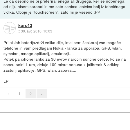
Le da osebno ne bi preferiral enega ali drugega, ker še nobenega
od njiju nisem sprobal in me zato zanima lestvica bolj iz tehničnega
vidika. Oboje je "touchscreen", zato mi je vseeno :PP
koro13
::
30. avg 2010, 10:03
Pri nikiah baterijazdrži veliko dlje, imel sem žeskoraj vse mogoče
telefone in vam predlagam Nokia - lahka za uporaba, GPS, wlan,
symbian, mnogo aplikacij, emulatorji....
Potek pa iphone lahko za 30 evrov naročih sončne celice, ko se na
soncu polni 1 uro, deluje 100 minut bonusa + jailbreak & odklep -
zastonj aplikacije, GPS, wlan, zabava....
LP
«
1
2
»