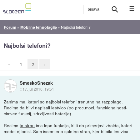
☰
Forum
»
Mobilne tehnologije
»
Najbolsi telefoni?
Najbolsi telefoni?
«
1
2
»
SmeskoSnezak
::
17. jul 2010, 19:51
Zanima me, kateri so najbolsi telefoni trenutno na razpolago.
Recimo da bi vi napisali lestvico (po proc.moci, funckionalnosti-
cimvec funkcij, zdrzljivosti baterije).
Recimo
ta stran
ima lepo funkcijo, ki ti ob primerjavi zbolda, kateri
model ej bolsi. Sam iscem eno spletno stran, kjer bi bila lestvica.