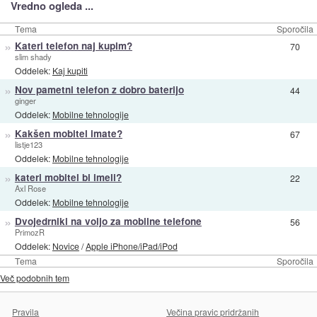
Vredno ogleda ...
Tema
Sporočila
»
Kateri telefon naj kupim?
70
slim shady
Oddelek:
Kaj kupiti
»
Nov pametni telefon z dobro baterijo
44
ginger
Oddelek:
Mobilne tehnologije
»
Kakšen mobitel imate?
67
listje123
Oddelek:
Mobilne tehnologije
»
kateri mobitel bi imeli?
22
Axl Rose
Oddelek:
Mobilne tehnologije
»
Dvojedrniki na voljo za mobilne telefone
56
PrimozR
Oddelek:
Novice
/
Apple iPhone/iPad/iPod
Tema
Sporočila
Več podobnih tem
Pravila
Večina pravic pridržanih