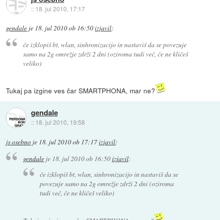
::
18. jul 2010, 17:17
gendale
je
18. jul 2010 ob 16:50
izjavil
:
če izklopiš bt, wlan, sinhronizacijo in nastaviš da se povezuje
samo na 2g omrežje zdrži 2 dni (oziroma tudi več, če ne kličeš
veliko)
Tukaj pa izgine ves čar SMARTPHONA, mar ne?
gendale
::
18. jul 2010, 19:58
js osebno
je
18. jul 2010 ob 17:17
izjavil
:
gendale
je
18. jul 2010 ob 16:50
izjavil
:
če izklopiš bt, wlan, sinhronizacijo in nastaviš da se
povezuje samo na 2g omrežje zdrži 2 dni (oziroma
tudi več, če ne kličeš veliko)