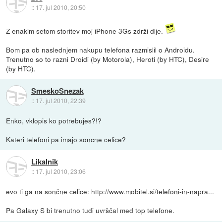
::
17. jul 2010, 20:50
Z enakim setom storitev moj iPhone 3Gs zdrži dlje.
Bom pa ob naslednjem nakupu telefona razmislil o Androidu.
Trenutno so to razni Droidi (by Motorola), Heroti (by HTC), Desire
(by HTC).
SmeskoSnezak
::
17. jul 2010, 22:39
Enko, vklopis ko potrebujes?!?
Kateri telefoni pa imajo soncne celice?
Likalnik
::
17. jul 2010, 23:06
evo ti ga na sončne celice:
http://www.mobitel.si/telefoni-in-napra...
Pa Galaxy S bi trenutno tudi uvrščal med top telefone.