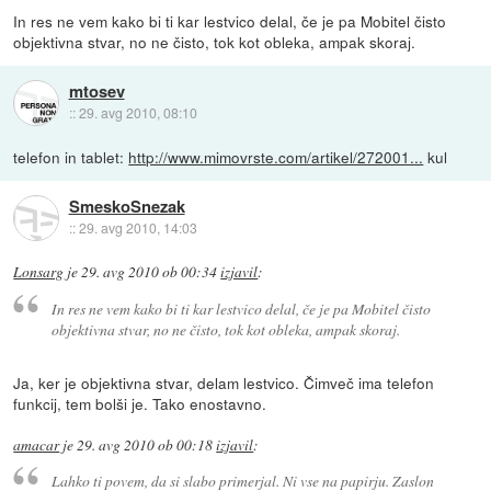
In res ne vem kako bi ti kar lestvico delal, če je pa Mobitel čisto
objektivna stvar, no ne čisto, tok kot obleka, ampak skoraj.
mtosev
::
29. avg 2010, 08:10
telefon in tablet:
http://www.mimovrste.com/artikel/272001...
kul
SmeskoSnezak
::
29. avg 2010, 14:03
Lonsarg
je
29. avg 2010 ob 00:34
izjavil
:
In res ne vem kako bi ti kar lestvico delal, če je pa Mobitel čisto
objektivna stvar, no ne čisto, tok kot obleka, ampak skoraj.
Ja, ker je objektivna stvar, delam lestvico. Čimveč ima telefon
funkcij, tem bolši je. Tako enostavno.
amacar
je
29. avg 2010 ob 00:18
izjavil
:
Lahko ti povem, da si slabo primerjal. Ni vse na papirju. Zaslon