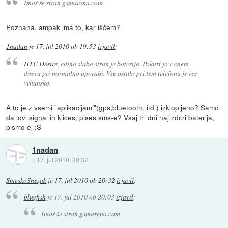
Imaš še stran gsmarena.com
Poznana, ampak ima to, kar iščem?
1nadan
je
17. jul 2010 ob 19:53
izjavil
:
HTC Desire
, edina slaba stran je baterija. Pokuri jo v enem
dnevu pri normalno uporabi. Vse ostalo pri tem telefonu je res
vrhunsko.
A to je z vsemi "aplikacijami"(gps,bluetooth, itd.) izklopljeno? Samo
da lovi signal in klices, pises sms-e? Vsaj tri dni naj zdrzi baterija,
pismo ej :S
1nadan
::
17. jul 2010, 20:37
SmeskoSnezak
je
17. jul 2010 ob 20:32
izjavil
:
bluefish
je
17. jul 2010 ob 20:03
izjavil
:
Imaš še stran gsmarena.com