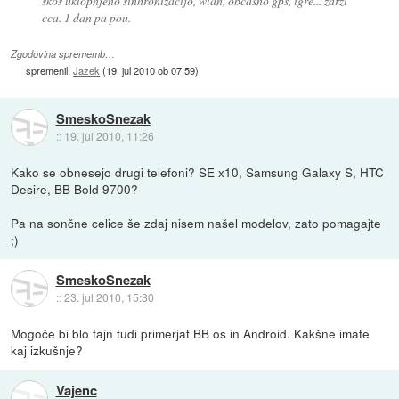
skos uklopnjeno sinhronizacijo, wlan, občasno gps, igre... zdrži
cca. 1 dan pa pou.
Zgodovina sprememb…
spremenil:
Jazek
(
19. jul 2010 ob 07:59
)
SmeskoSnezak
::
19. jul 2010, 11:26
Kako se obnesejo drugi telefoni? SE x10, Samsung Galaxy S, HTC
Desire, BB Bold 9700?
Pa na sončne celice še zdaj nisem našel modelov, zato pomagajte
;)
SmeskoSnezak
::
23. jul 2010, 15:30
Mogoče bi blo fajn tudi primerjat BB os in Android. Kakšne imate
kaj izkušnje?
Vajenc