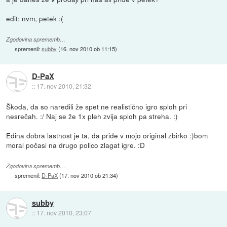
edit: nvm, petek :(
Zgodovina sprememb…
spremenil:
subby
(
16. nov 2010 ob 11:15
)
D-PaX
::
17. nov 2010, 21:32
Škoda, da so naredili že spet ne realistično igro sploh pri
nesrečah. :/ Naj se že 1x pleh zvija sploh pa streha. :)
Edina dobra lastnost je ta, da pride v mojo original zbirko :)bom
moral počasi na drugo polico zlagat igre. :D
Zgodovina sprememb…
spremenil:
D-PaX
(
17. nov 2010 ob 21:34
)
subby
::
17. nov 2010, 23:07