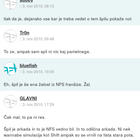
::
3. nov 2010, 08:13
itak da je, dejansko vse kar je treba vedet o tem špilu pokaže not
Tr0n
::
3. nov 2010, 09:48
To ze, ampak sam spil ni nic kaj pametnega.
bluefish
::
3. nov 2010, 10:09
Eh, špil je še ena žalost iz NFS franšize. Žal.
GLAVNI
::
3. nov 2010, 17:29
Čak mal, to pa ni res.
Špil je arkada in to je NFS vedno bil. In to odlična arkada. Ni nek
wannabe simulacija kot Shift ampak so se vrnili na tista stara pota.