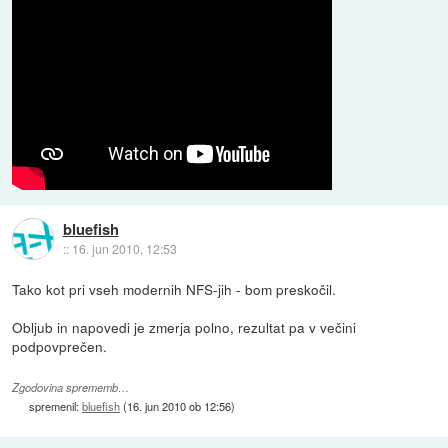
bluefish
::
16. jun 2010, 12:53
Tako kot pri vseh modernih NFS-jih - bom preskočil.
Obljub in napovedi je zmerja polno, rezultat pa v večini
podpovprečen.
Zgodovina sprememb…
spremenil:
bluefish
(
16. jun 2010 ob 12:56
)