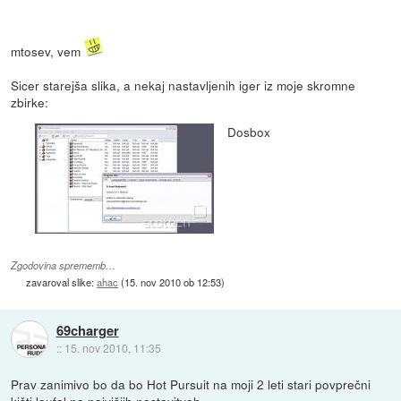
mtosev, vem
Sicer starejša slika, a nekaj nastavljenih iger iz moje skromne
zbirke:
Dosbox
Zgodovina sprememb…
zavaroval slike:
ahac
(
15. nov 2010 ob 12:53
)
69charger
::
15. nov 2010, 11:35
Prav zanimivo bo da bo Hot Pursuit na moji 2 leti stari povprečni
kišti laufal na najvišjih nastavitvah.