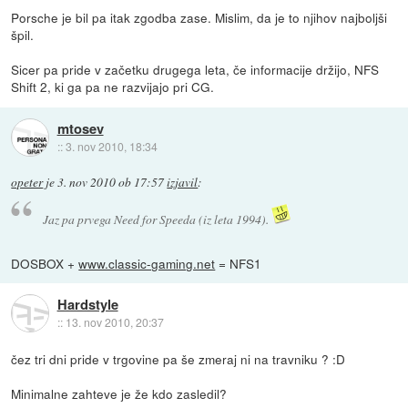
Porsche je bil pa itak zgodba zase. Mislim, da je to njihov najboljši
špil.
Sicer pa pride v začetku drugega leta, če informacije držijo, NFS
Shift 2, ki ga pa ne razvijajo pri CG.
mtosev
::
3. nov 2010, 18:34
opeter
je
3. nov 2010 ob 17:57
izjavil
:
Jaz pa prvega Need for Speeda (iz leta 1994).
DOSBOX +
www.classic-gaming.net
= NFS1
Hardstyle
::
13. nov 2010, 20:37
čez tri dni pride v trgovine pa še zmeraj ni na travniku ? :D
Minimalne zahteve je že kdo zasledil?