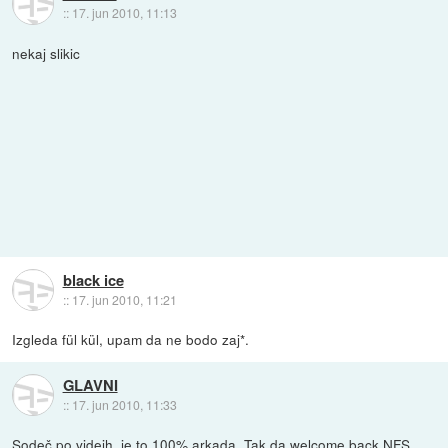
::
17. jun 2010, 11:13
nekaj slikic
black ice
::
17. jun 2010, 11:21
Izgleda fül kül, upam da ne bodo zaj*.
GLAVNI
::
17. jun 2010, 11:33
Sodeč po videih, je to 100% arkada. Tak da welcome back NFS.