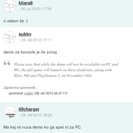
kitara8
::
30. jul 2010, 17:34
o zakon že :)
subby
::
28. okt 2010, 07:11
demo za konzole je že zunaj
Please note that while the demo will not be available on PC and
Wii, the full game will launch on these platforms, along with
Xbox 360 and PlayStation 3, on November 16th.
Zgodovina sprememb…
spremenil:
subby
(
28. okt 2010 ob 07:17
)
69charger
::
28. okt 2010, 09:24
Ma kaj mi nuca demo ko ga spet ni za PC.