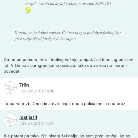
serijah, ostalo pa dokaj podobno prvemu NFS: HP.
Hopala, to je dobra novica. Če ima ta igra podoben feeling kot
prve serije Need for Speed, bo super!
Da ne bo pomote, ni isti feeling vožnje, ampak tisti feeeling policjev
itd. V Demu sicer igraš samo policaja, tako da za več ne morem
povedat.
Tr0n
::
28. okt 2010, 14:30
To pa ne drzi. Demo ima dve mapi; ena s policajem in ena brez.
matija14
::
28. okt 2010, 14:41
Aja potem pa tako. Niti nisem šel dalje, ko sem prvo končal, ko so