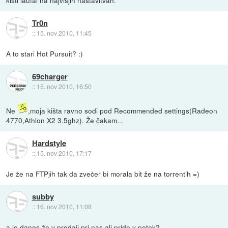
Tr0n
::
15. nov 2010, 11:45
A to stari Hot Pursuit? :)
69charger
::
15. nov 2010, 16:50
Ne
,moja kišta ravno sodi pod Recommended settings(Radeon
4770,Athlon X2 3.5ghz). Že čakam...
Hardstyle
::
15. nov 2010, 17:17
Je že na FTPjih tak da zvečer bi morala bit že na torrentih =)
subby
::
16. nov 2010, 11:08
a je danes že v prodaji pri nas ali pride v petek?