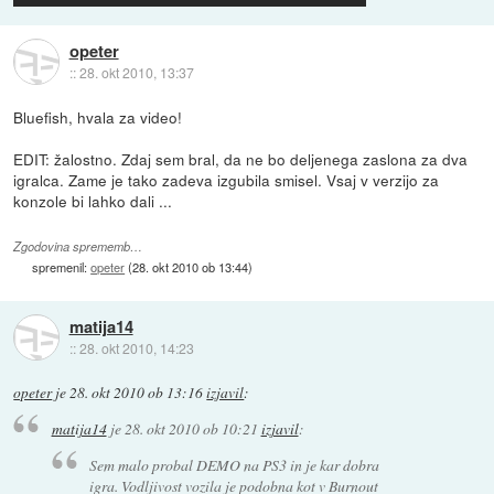
opeter
::
28. okt 2010, 13:37
Bluefish, hvala za video!
EDIT: žalostno. Zdaj sem bral, da ne bo deljenega zaslona za dva
igralca. Zame je tako zadeva izgubila smisel. Vsaj v verzijo za
konzole bi lahko dali ...
Zgodovina sprememb…
spremenil:
opeter
(
28. okt 2010 ob 13:44
)
matija14
::
28. okt 2010, 14:23
opeter
je
28. okt 2010 ob 13:16
izjavil
:
matija14
je
28. okt 2010 ob 10:21
izjavil
:
Sem malo probal DEMO na PS3 in je kar dobra
igra. Vodljivost vozila je podobna kot v Burnout