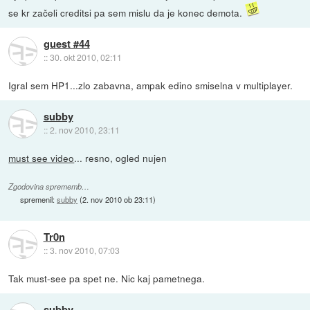
se kr začeli creditsi pa sem mislu da je konec demota.
guest #44
::
30. okt 2010, 02:11
Igral sem HP1...zlo zabavna, ampak edino smiselna v multiplayer.
subby
::
2. nov 2010, 23:11
must see video
... resno, ogled nujen
Zgodovina sprememb…
spremenil:
subby
(
2. nov 2010 ob 23:11
)
Tr0n
::
3. nov 2010, 07:03
Tak must-see pa spet ne. Nic kaj pametnega.
subby