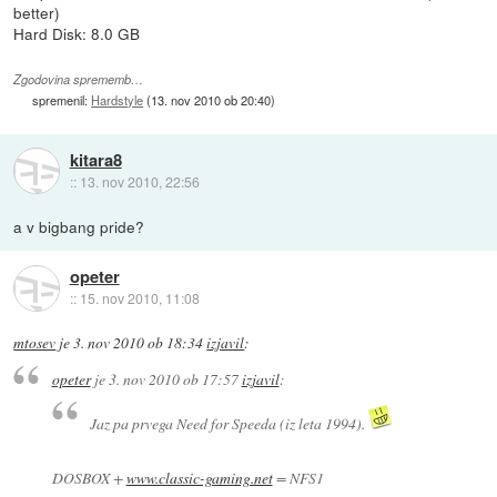
better)
Hard Disk: 8.0 GB
Zgodovina sprememb…
spremenil:
Hardstyle
(
13. nov 2010 ob 20:40
)
kitara8
::
13. nov 2010, 22:56
a v bigbang pride?
opeter
::
15. nov 2010, 11:08
mtosev
je
3. nov 2010 ob 18:34
izjavil
:
opeter
je
3. nov 2010 ob 17:57
izjavil
:
Jaz pa prvega Need for Speeda (iz leta 1994).
DOSBOX +
www.classic-gaming.net
= NFS1