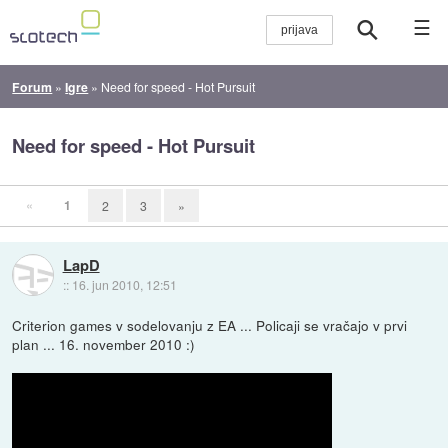
☰
Forum
»
Igre
»
Need for speed - Hot Pursuit
Need for speed - Hot Pursuit
«
1
2
3
»
LapD
::
16. jun 2010, 12:51
Criterion games v sodelovanju z EA ... Policaji se vračajo v prvi
plan ... 16. november 2010 :)