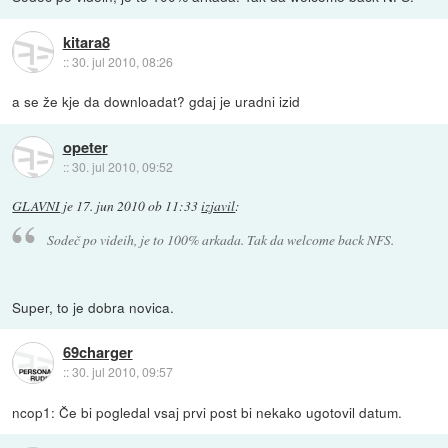
kitara8
::
30. jul 2010, 08:26
a se že kje da downloadat? gdaj je uradni izid
opeter
::
30. jul 2010, 09:52
GLAVNI
je
17. jun 2010 ob 11:33
izjavil
:
Sodeč po videih, je to 100% arkada. Tak da welcome back NFS.
Super, to je dobra novica.
69charger
::
30. jul 2010, 09:57
ncop1: Če bi pogledal vsaj prvi post bi nekako ugotovil datum.