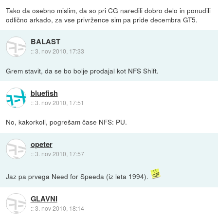
Tako da osebno mislim, da so pri CG naredili dobro delo in ponudili
odlično arkado, za vse privržence sim pa pride decembra GT5.
BALAST
::
3. nov 2010, 17:33
Grem stavit, da se bo bolje prodajal kot NFS Shift.
bluefish
::
3. nov 2010, 17:51
No, kakorkoli, pogrešam čase NFS: PU.
opeter
::
3. nov 2010, 17:57
Jaz pa prvega Need for Speeda (iz leta 1994).
GLAVNI
::
3. nov 2010, 18:14