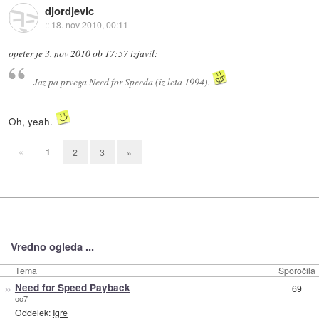
djordjevic
::
18. nov 2010, 00:11
opeter
je
3. nov 2010 ob 17:57
izjavil
:
Jaz pa prvega Need for Speeda (iz leta 1994).
Oh, yeah.
«
1
2
3
»
Vredno ogleda ...
Tema
Sporočila
»
Need for Speed Payback
69
oo7
Oddelek:
Igre