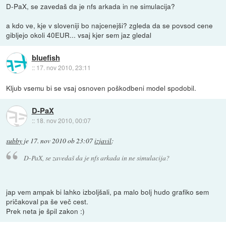
D-PaX, se zavedaš da je nfs arkada in ne simulacija?
a kdo ve, kje v sloveniji bo najcenejši? zgleda da se povsod cene
gibljejo okoli 40EUR... vsaj kjer sem jaz gledal
bluefish
::
17. nov 2010, 23:11
Kljub vsemu bi se vsaj osnoven poškodbeni model spodobil.
D-PaX
::
18. nov 2010, 00:07
subby
je
17. nov 2010 ob 23:07
izjavil
:
D-PaX, se zavedaš da je nfs arkada in ne simulacija?
jap vem ampak bi lahko izboljšali, pa malo bolj hudo grafiko sem
pričakoval pa še več cest.
Prek neta je špil zakon :)