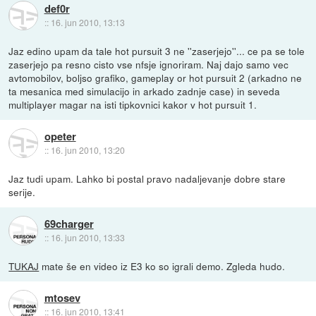
def0r
::
16. jun 2010, 13:13
Jaz edino upam da tale hot pursuit 3 ne ''zaserjejo''... ce pa se tole
zaserjejo pa resno cisto vse nfsje ignoriram. Naj dajo samo vec
avtomobilov, boljso grafiko, gameplay or hot pursuit 2 (arkadno ne
ta mesanica med simulacijo in arkado zadnje case) in seveda
multiplayer magar na isti tipkovnici kakor v hot pursuit 1.
opeter
::
16. jun 2010, 13:20
Jaz tudi upam. Lahko bi postal pravo nadaljevanje dobre stare
serije.
69charger
::
16. jun 2010, 13:33
TUKAJ
mate še en video iz E3 ko so igrali demo. Zgleda hudo.
mtosev
::
16. jun 2010, 13:41