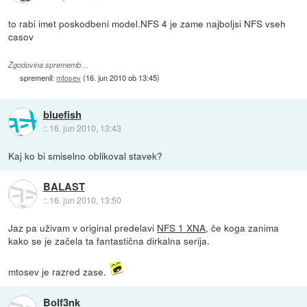
to rabi imet poskodbeni model.NFS 4 je zame najboljsi NFS vseh
casov
Zgodovina sprememb…
spremenil:
mtosev
(
16. jun 2010 ob 13:45
)
bluefish
::
16. jun 2010, 13:43
Kaj ko bi smiselno oblikoval stavek?
BALAST
::
16. jun 2010, 13:50
Jaz pa uživam v original predelavi
NFS 1 XNA
, če koga zanima
kako se je začela ta fantastična dirkalna serija.
mtosev je razred zase.
Bolf3nk