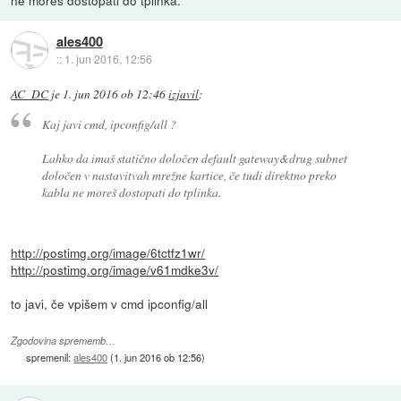
ne moreš dostopati do tplinka.
ales400
::
1. jun 2016, 12:56
AC_DC
je
1. jun 2016 ob 12:46
izjavil
:
Kaj javi cmd, ipconfig/all ?
Lahko da imaš statično določen default gateway&drug subnet
določen v nastavitvah mrežne kartice, če tudi direktno preko
kabla ne moreš dostopati do tplinka.
http://postimg.org/image/6tctfz1wr/
http://postimg.org/image/v61mdke3v/
to javi, če vpišem v cmd ipconfig/all
Zgodovina sprememb…
spremenil:
ales400
(
1. jun 2016 ob 12:56
)