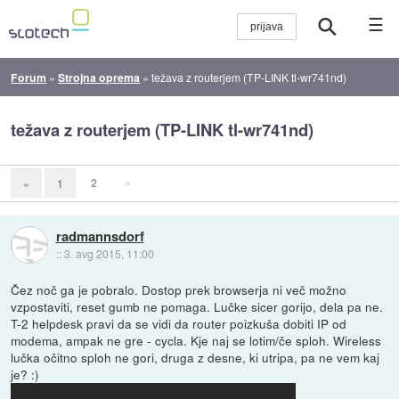
☰
Forum
»
Strojna oprema
»
težava z routerjem (TP-LINK tl-wr741nd)
težava z routerjem (TP-LINK tl-wr741nd)
2
»
«
1
radmannsdorf
::
3. avg 2015, 11:00
Čez noč ga je pobralo. Dostop prek browserja ni več možno
vzpostaviti, reset gumb ne pomaga. Lučke sicer gorijo, dela pa ne.
T-2 helpdesk pravi da se vidi da router poizkuša dobiti IP od
modema, ampak ne gre - cycla. Kje naj se lotim/če sploh. Wireless
lučka očitno sploh ne gori, druga z desne, ki utripa, pa ne vem kaj
je? :)