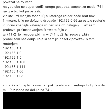
povezal na router?
na youtube so super vodiči enega gospoda, ampak za model 741
ne gre tko kot pri ostalih.
v bistvu mi manjka točen IP, s katerega router hoče brat nov
firmware, ki je po defaultu drugače 192.168.0.66 za ostale routerje
in točno ime fajla katerega router išče ob nalaganju, jaz sem
probaval preimenovanjem firmware fajla v
wr741v2_tp_recovery.bin in wr741ndv2_tp_recovery.bin
probal sem naslednje IP-je ki sem jih našel v povezavi s tem
routerjem.
192.168.1.1
192.168.1.2
192.168.1.5
192.168.1.100
192.168.1.111
192.168.1.66
192.168.1.68
vodič kateri naj bi deloval, ampak nekdo v komentarju tudi pravi da
mu IP iz videa ne deluje na 741.