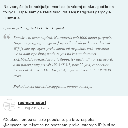
Ne vem, če je to naključje, meni se je včeraj enako zgodilo na
tplinku. Uspel sem ga rešiti tako, da sem nadgradil gargoyle
firmware.
amacar
je
2. avg 2015 ob 16:31
izjavil
:
Bom kr v to temo napisal. Na routerju wdr3600 imam gargoyle.
Danes se je iz neznanega razloga odlocil, da ne bo vec deloval.
Wifi je kao ugasnjen, preko kabla mi ne pokaze web vmesnika.
Ce ga dam v flashing mode se javi na komando telnet
192.168.1.1, poskusil sem s failboot, ter nastaviti nov password,
a mi potem putty pri ssh 192.168.1.1, port 22 javi, connection
timed out. Kaj se lahko storim? Aja, naredil sem tudi 30/30/30
reset.
Preko telneta naredil sysupgrade, ponovno deluje.
radmannsdorf
::
3. avg 2015, 19:57
@dukedl, probaval celo popoldne, pa brez uspeha.
@amacar, na telnet se ne spoznam. preko katerega IP-ja si se