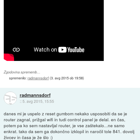
Zgodovina sprememb…
spremenilo:
radmannsdorf
(
3. avg 2015 ob 19:58
)
radmannsdorf
::
5. avg 2015, 15:55
danes mi je uspelo z reset gumbom nekako usposobiti da se je
router zagnal, prižgal wifi in tudi control panel je delal. en čas,
potem pa ko sem nastavljal router, je vse zaštekalo...ne samo
enkrat. tako da sem ga dokončno izklopil in naročil tole 841. dovolj
živcev in časa je že šlo :)