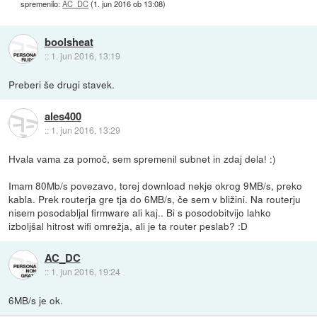
spremenilo:
AC_DC
(
1. jun 2016 ob 13:08
)
boolsheat
::
1. jun 2016, 13:19
Preberi še drugi stavek.
ales400
::
1. jun 2016, 13:29
Hvala vama za pomoč, sem spremenil subnet in zdaj dela! :)
Imam 80Mb/s povezavo, torej download nekje okrog 9MB/s, preko
kabla. Prek routerja gre tja do 6MB/s, če sem v bližini. Na routerju
nisem posodabljal firmware ali kaj.. Bi s posodobitvijo lahko
izboljšal hitrost wifi omrežja, ali je ta router peslab? :D
AC_DC
::
1. jun 2016, 19:24
6MB/s je ok.