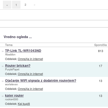
2
»
«
1
Vredno ogleda ...
Tema
Sporočila
»
TP-Link TL-WR1043ND
813
Abaddon
Oddelek:
Omrežja in internet
»
Router brickan?
17
PurplePapet
Oddelek:
Omrežja in internet
»
Ojačanje WIFI signala z dodatnim routerjem?
13
worteleven
Oddelek:
Omrežja in internet
»
kater router
13
rookie4300
Oddelek:
Kaj kupiti