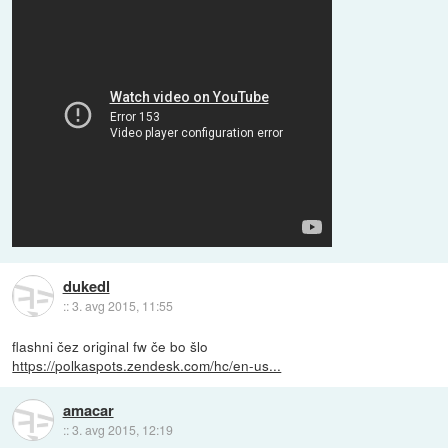
dukedl
::
3. avg 2015, 11:55
flashni čez original fw če bo šlo
https://polkaspots.zendesk.com/hc/en-us...
amacar
::
3. avg 2015, 12:19