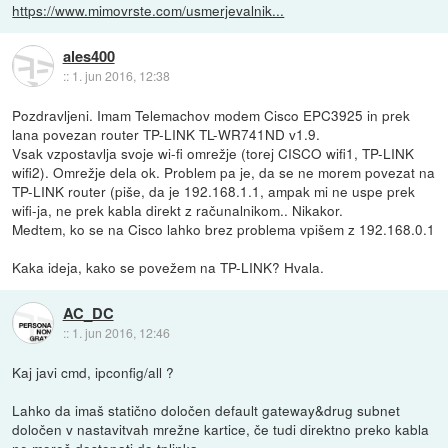
https://www.mimovrste.com/usmerjevalnik...
ales400
::
1. jun 2016, 12:38
Pozdravljeni. Imam Telemachov modem Cisco EPC3925 in prek
lana povezan router TP-LINK TL-WR741ND v1.9.
Vsak vzpostavlja svoje wi-fi omrežje (torej CISCO wifi1, TP-LINK
wifi2). Omrežje dela ok. Problem pa je, da se ne morem povezat na
TP-LINK router (piše, da je 192.168.1.1, ampak mi ne uspe prek
wifi-ja, ne prek kabla direkt z računalnikom.. Nikakor.
Medtem, ko se na Cisco lahko brez problema vpišem z 192.168.0.1
Kaka ideja, kako se povežem na TP-LINK? Hvala.
AC_DC
::
1. jun 2016, 12:46
Kaj javi cmd, ipconfig/all ?
Lahko da imaš statično določen default gateway&drug subnet
določen v nastavitvah mrežne kartice, če tudi direktno preko kabla