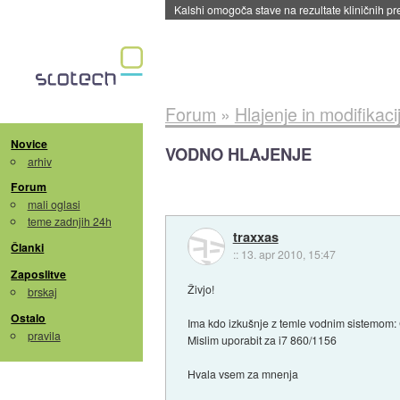
Sandisk že prodal več kot polovico SSD-jev za 
Forum
»
Hlajenje in modifikaci
Novice
VODNO HLAJENJE
arhiv
Forum
mali oglasi
teme zadnjih 24h
traxxas
Članki
::
13. apr 2010, 15:47
Zaposlitve
Živjo!
brskaj
Ostalo
Ima kdo izkušnje z temle vodnim siste
pravila
Mislim uporabit za i7 860/1156
Hvala vsem za mnenja