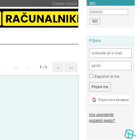
Išči:
Zadnje novice
Prijava
««
«
1
/ 6
»
»»
Zapomni si me
nov uporabnik
pozabili geslo?