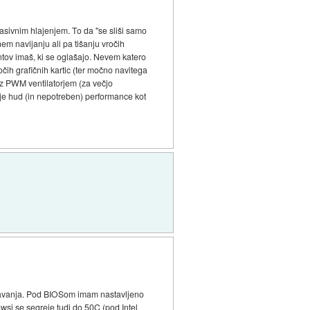
asivnim hlajenjem. To da "se sliši samo
em navijanju ali pa tišanju vročih
entov imaš, ki se oglašajo. Nevem katero
ih grafičnih kartic (ter močno navitega
 z PWM ventilatorjem (za večjo
raje hud (in nepotreben) performance kot
ravanja. Pod BIOSom imam nastavljeno
wsi se segreje tudi do 50C (pod Intel