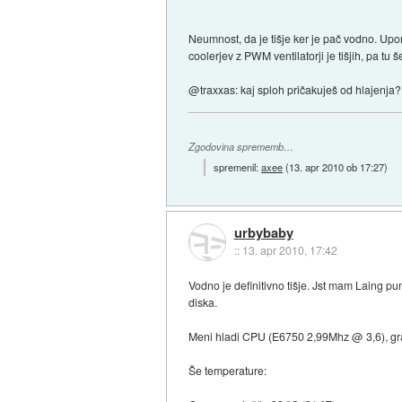
Neumnost, da je tišje ker je pač vodno. Upo
coolerjev z PWM ventilatorji je tišjih, pa tu š
@traxxas: kaj sploh pričakuješ od hlajenja?
Zgodovina sprememb…
spremenil:
axee
(
13. apr 2010 ob 17:27
)
urbybaby
::
13. apr 2010, 17:42
Vodno je definitivno tišje. Jst mam Laing pu
diska.
Meni hladi CPU (E6750 2,99Mhz @ 3,6), grafo
Še temperature: