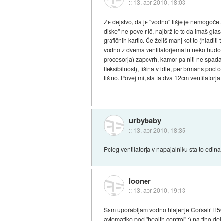
::
13. apr 2010, 18:03
Že dejstvo, da je "vodno" tišje je nemogoče
diske" ne pove nič, najbrž le to da imaš gla
grafičnih kartic. Če želiš manj kot to (hlad
vodno z dvema ventilatorjema in neko hudo 
procesorja) zapovrh, kamor pa niti ne spada
fleksibilnost), tišina v idle, performans po
tišino. Povej mi, sta ta dva 12cm ventilatorja 
urbybaby
::
13. apr 2010, 18:35
Poleg ventilatorja v napajalniku sta to edina 
looner
::
13. apr 2010, 19:13
Sam uporabljam vodno hlajenje Corsair H5
avtomatiko pod "health control" :) na tiho d