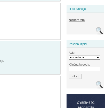
Hitre funkcije
seznam tem
Posebni izpisi
Avtor:
jsi.
Ključna beseda: