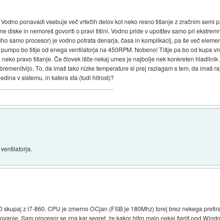
. Vodno ponavadi vsebuje več vrtečih delov kot neko resno tišanje z zračnim semi p
sne diske in nemoreš govoriti o pravi tišini. Vodno pride v upoštev samo pri ekstremn
iti tiho samo procesor) je vodno potrata denarja, časa in komplikacij, pa še več elem
pumpo bo tišje od enega ventilatorja na 450RPM. Nobeno! Tišje pa bo od kupa vroč
 neko pravo tišanje. Če človek išče nekaj umes je najbolje nek konkreten hladilnik
d obremenitvijo. To, da imaš tako nizke temperature si prej razlagam s tem, da imaš 
edina v sistemu, in katera sta (tudi hitrost)?
ventilatorja.
0 skupaj z i7-860. CPU je zmerno OCjan (FSB je 180Mhz) torej brez nekega preti
elovanje. Sam procesor se zna kar segret, že kakor hitro malo nekaj šariš pod Windo