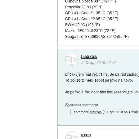
Osnovna plošča 33 °C (91 °F)
Procesor 23 °C (73 °F)
CPU #1 / Core #1 35 °C (95 °F)
CPU #1 / Core #2 35 °C (95 °F)
PWM 42 °C (108 °F)
Maxtor 6E040L0 22°C (72 °F)
Seagate ST3320620AS 35 °C (95 °F)
traxxas
::
13. apr 2010, 17:45
pričakujem mal več tišine. Se pa rad zadržuje
To poj zdrži neki let pol pa jovo na novo.
Je pa tko al tko dobr met mal rezerve,tko k
Zgodovina sprememb…
spremenil:
traxxas
(
13. apr 2010 ob 17:50
)
axee