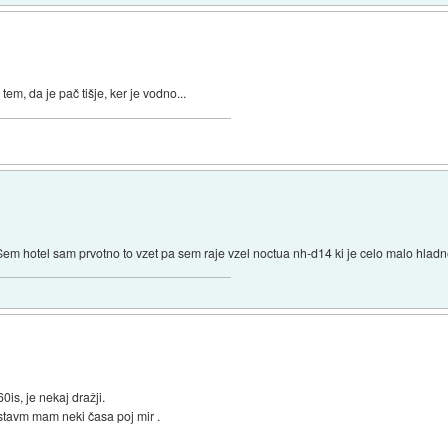
tem, da je pač tišje, ker je vodno...
m hotel sam prvotno to vzet pa sem raje vzel noctua nh-d14 ki je celo malo hladne
0is, je nekaj dražji.
stavm mam neki časa poj mir .