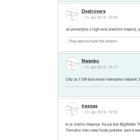
Destroyers
::
13. apr 2010, 15:59
Je primerljivo z high-end zračnimi hlajenji, s 
...They wanna build the prison!...
Nwanko
::
13. apr 2010, 16:17
Clip za 1156 bos moral naknadno nabavit. Se
traxxas
::
13. apr 2010, 16:50
to je zračno hlajenje. Ka pa tole BigWater 76
Trenutno niso neke hude potrebe ,sam k se