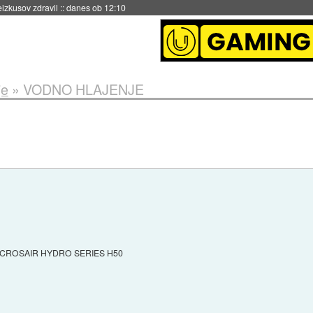
naslednji dve leti
::
danes ob 11:37
je
»
VODNO HLAJENJE
mom: CROSAIR HYDRO SERIES H50