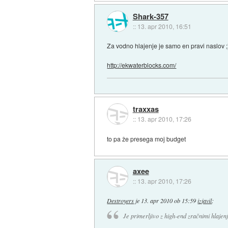
Shark-357
::
13. apr 2010, 16:51
Za vodno hlajenje je samo en pravi naslov ;
http://ekwaterblocks.com/
traxxas
::
13. apr 2010, 17:26
to pa že presega moj budget
axee
::
13. apr 2010, 17:26
Destroyers
je
13. apr 2010 ob 15:59
izjavil
:
Je primerljivo z high-end zračnimi hlajenji,