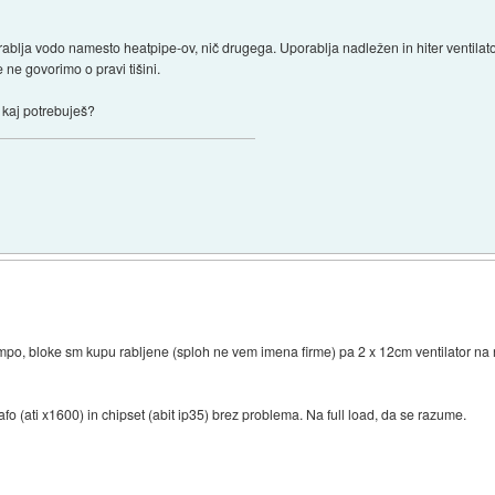
rablja vodo namesto heatpipe-ov, nič drugega. Uporablja nadležen in hiter ventila
e ne govorimo o pravi tišini.
 kaj potrebuješ?
mpo, bloke sm kupu rabljene (sploh ne vem imena firme) pa 2 x 12cm ventilator na r
 (ati x1600) in chipset (abit ip35) brez problema. Na full load, da se razume.