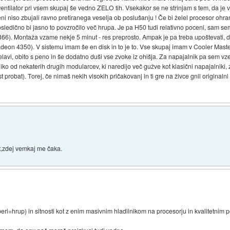
entilator pri vsem skupaj še vedno ZELO tih. Vsekakor se ne strinjam s tem, da je ve
meni niso zbujali ravno pretiranega veselja ob poslušanju ! Če bi želel procesor ohra
in posledično bi jasno to povzročilo več hrupa. Je pa H50 tudi relativno poceni, sam
66). Montaža vzame nekje 5 minut - res preprosto. Ampak je pa treba upoštevati,
deon 4350). V sistemu imam še en disk in to je to. Vse skupaj imam v Cooler Master S
elavi, obito s peno in še dodatno duši vse zvoke iz ohišja. Za napajalnik pa sem vz
iko od nekaterih drugih modularcev, ki naredijo več gužve kot klasični napajalniki, z
probat). Torej, če nimaš nekih visokih pričakovanj in ti gre na živce gnil originalni 
at,zdej vemkaj me čaka.
ri=hrup) in sitnosti kot z enim masivnim hladilnikom na procesorju in kvalitetnim 