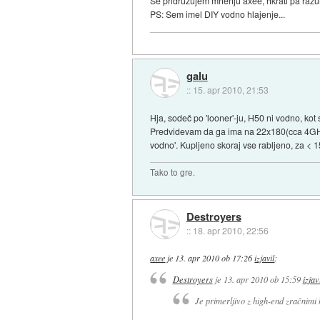
Se pridružujem mnenju axee, hkrati pa raz
PS: Sem imel DIY vodno hlajenje...
galu
::
15. apr 2010, 21:53
Hja, sodeč po 'looner'-ju, H50 ni vodno, kot 
Predvidevam da ga ima na 22x180(cca 4GHz),
vodno'. Kupljeno skoraj vse rabljeno, za <
Tako to gre.
Destroyers
::
18. apr 2010, 22:56
axee
je
13. apr 2010 ob 17:26
izjavil
:
Destroyers
je
13. apr 2010 ob 15:59
izjav
Je primerljivo z high-end zračnimi hl