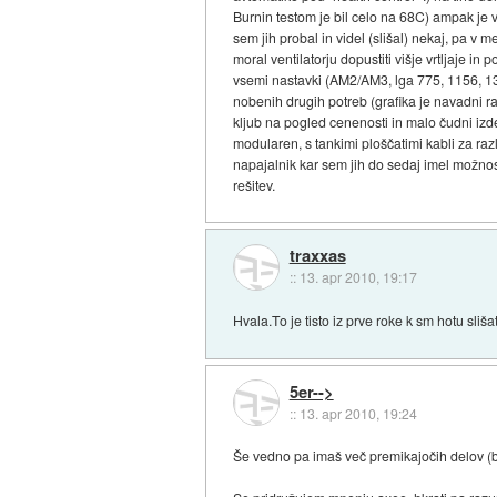
Burnin testom je bil celo na 68C) ampak je v
sem jih probal in videl (slišal) nekaj, pa v 
moral ventilatorju dopustiti višje vrtljaje 
vsemi nastavki (AM2/AM3, lga 775, 1156, 13
nobenih drugih potreb (grafika je navadni ra
kljub na pogled cenenosti in malo čudni izd
modularen, s tankimi ploščatimi kabli za razl
napajalnik kar sem jih do sedaj imel možnost 
rešitev.
traxxas
::
13. apr 2010, 19:17
Hvala.To je tisto iz prve roke k sm hotu sliš
5er-->
::
13. apr 2010, 19:24
Še vedno pa imaš več premikajočih delov (be