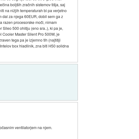
čina boljših zračnih sistemov tišja, saj
niti na nižjih temperaturah bi pa verjetno
 sem dal za njega 60EUR, dobil sem ga z
 da razen procesorske moči, nimam
ileo 500 ohišju (eno sra..), ki pa je,
el Cooler Master Silent Pro 500W, je
raven tega pa je izjemno tih (najtišji
Intelov box hladilnik, zna biti H50 solidna
počasnim ventilatorjem na njem.