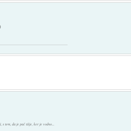
)
 s tem, da je pač tišje, ker je vodno...