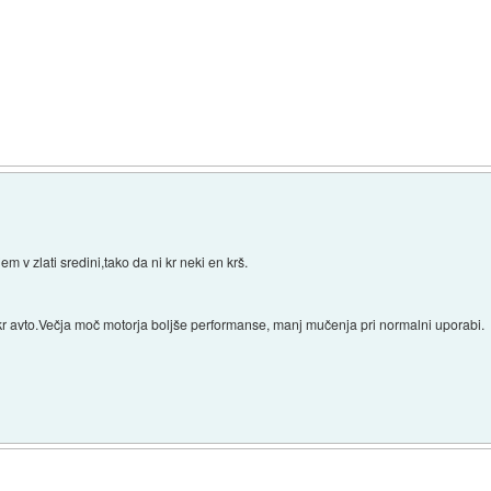
m v zlati sredini,tako da ni kr neki en krš.
okr avto.Večja moč motorja boljše performanse, manj mučenja pri normalni uporabi.