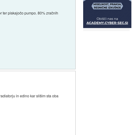
tor ter piskajočo pumpo. 80% zračnih
adiatorju in edino kar slišim sta oba