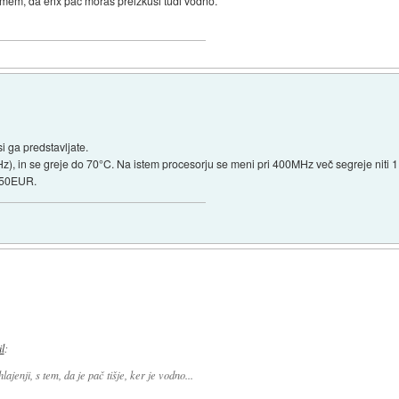
umem, da enx pač moraš preizkusi tudi vodno.
si ga predstavljate.
 in se greje do 70°C. Na istem procesorju se meni pri 400MHz več segreje niti 1 s
 150EUR.
il
:
ajenji, s tem, da je pač tišje, ker je vodno...