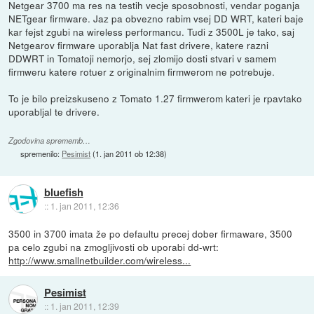
Netgear 3700 ma res na testih vecje sposobnosti, vendar poganja
NETgear firmware. Jaz pa obvezno rabim vsej DD WRT, kateri baje
kar fejst zgubi na wireless performancu. Tudi z 3500L je tako, saj
Netgearov firmware uporablja Nat fast drivere, katere razni
DDWRT in Tomatoji nemorjo, sej zlomijo dosti stvari v samem
firmweru katere rotuer z originalnim firmwerom ne potrebuje.
To je bilo preizskuseno z Tomato 1.27 firmwerom kateri je rpavtako
uporabljal te drivere.
Zgodovina sprememb…
spremenilo:
Pesimist
(
1. jan 2011 ob 12:38
)
bluefish
::
1. jan 2011, 12:36
3500 in 3700 imata že po defaultu precej dober firmaware, 3500
pa celo zgubi na zmogljivosti ob uporabi dd-wrt:
http://www.smallnetbuilder.com/wireless...
Pesimist
::
1. jan 2011, 12:39