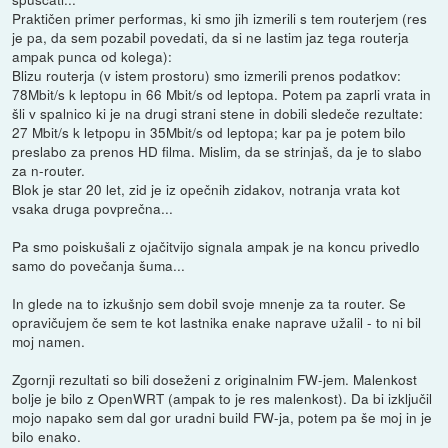
Praktičen primer performas, ki smo jih izmerili s tem routerjem (res
je pa, da sem pozabil povedati, da si ne lastim jaz tega routerja
ampak punca od kolega):
Blizu routerja (v istem prostoru) smo izmerili prenos podatkov:
78Mbit/s k leptopu in 66 Mbit/s od leptopa. Potem pa zaprli vrata in
šli v spalnico ki je na drugi strani stene in dobili sledeče rezultate:
27 Mbit/s k letpopu in 35Mbit/s od leptopa; kar pa je potem bilo
preslabo za prenos HD filma. Mislim, da se strinjaš, da je to slabo
za n-router.
Blok je star 20 let, zid je iz opečnih zidakov, notranja vrata kot
vsaka druga povprečna...
Pa smo poiskušali z ojačitvijo signala ampak je na koncu privedlo
samo do povečanja šuma...
In glede na to izkušnjo sem dobil svoje mnenje za ta router. Se
opravičujem če sem te kot lastnika enake naprave užalil - to ni bil
moj namen.
Zgornji rezultati so bili doseženi z originalnim FW-jem. Malenkost
bolje je bilo z OpenWRT (ampak to je res malenkost). Da bi izključil
mojo napako sem dal gor uradni build FW-ja, potem pa še moj in je
bilo enako.