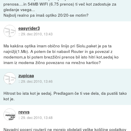
prenosa....in 54MB WIFI (6.75 prenos) ti več kot zadostuje za
gledanje vsega...
Najbolj realno pa imaš optiko 20/20-se motim?
easyrider3
::
29. dec 2010, 13:43
Ma kakšna optika imam obično linijo pri Siolu,paket je pa ta
najnižji(1.Mb). A potem če bi nabavil Router in ga povezal z
modemom,a bi potem brezžični prenos bil isto hitri kot,sedaj ko
imam iz modema žično povezano na mrežno kartico?
zupicaa
::
29. dec 2010, 13:46
Hitrost bo ista kot je sedaj. Predlagam če ti vse dela, da pustiš tako
kot je.
revvs
::
29. dec 2010, 13:48
Navadni poceni routerji ne morejo obdelati velike količine podatkov