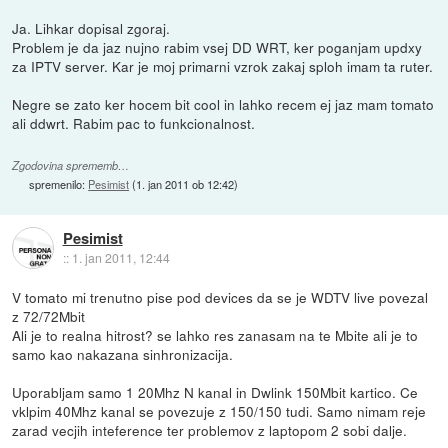
Ja. Lihkar dopisal zgoraj.
Problem je da jaz nujno rabim vsej DD WRT, ker poganjam updxy
za IPTV server. Kar je moj primarni vzrok zakaj sploh imam ta ruter.
Negre se zato ker hocem bit cool in lahko recem ej jaz mam tomato
ali ddwrt. Rabim pac to funkcionalnost.
Zgodovina sprememb…
spremenilo:
Pesimist
(
1. jan 2011 ob 12:42
)
Pesimist
::
1. jan 2011, 12:44
V tomato mi trenutno pise pod devices da se je WDTV live povezal
z 72/72Mbit
Ali je to realna hitrost? se lahko res zanasam na te Mbite ali je to
samo kao nakazana sinhronizacija.
Uporabljam samo 1 20Mhz N kanal in Dwlink 150Mbit kartico. Ce
vklpim 40Mhz kanal se povezuje z 150/150 tudi. Samo nimam reje
zarad vecjih inteference ter problemov z laptopom 2 sobi dalje.