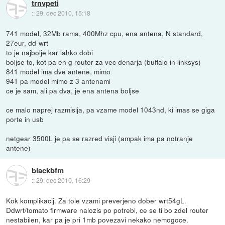
trnvpeti
::
29. dec 2010, 15:18
741 model, 32Mb rama, 400Mhz cpu, ena antena, N standard,
27eur, dd-wrt
to je najbolje kar lahko dobi
boljse to, kot pa en g router za vec denarja (buffalo in linksys)
841 model ima dve antene, mimo
941 pa model mimo z 3 antenami
ce je sam, ali pa dva, je ena antena boljse
ce malo naprej razmislja, pa vzame model 1043nd, ki imas se giga
porte in usb
netgear 3500L je pa se razred visji (ampak ima pa notranje
antene)
blackbfm
::
29. dec 2010, 16:29
Kok komplikacij. Za tole vzami preverjeno dober wrt54gL.
Ddwrt/tomato firmware nalozis po potrebi, ce se ti bo zdel router
nestabilen, kar pa je pri 1mb povezavi nekako nemogoce.