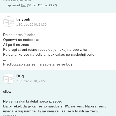
Zgodovina sprememb…
spremenil:
Bug
(
30. dec 2010 ob 21:27
)
trnvpeti
::
30. dec 2010, 21:30
Delas norca iz sebe
Openwrt se nedodelan
Ali pa ti ne znas
Po drugi strani resno reces,da je nekaj narobe z hw
Pa da lahko vse naredis,ampak cakas na naslednji build
...
Predlog:zapletas se, ne zapletaj se se bolj
Bug
::
30. dec 2010, 21:50
ellow
Ne vem zakaj bi delal norca iz sebe.
Da bi rekel, da je kaj resno narobe s HW, ne vem. Napisal sem,
morda je kaj narobe. In ne vem kaj, saj se v to niti ne žeim
spuščati...