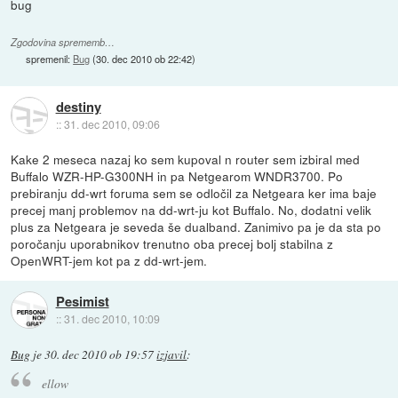
bug
Zgodovina sprememb…
spremenil:
Bug
(
30. dec 2010 ob 22:42
)
destiny
::
31. dec 2010, 09:06
Kake 2 meseca nazaj ko sem kupoval n router sem izbiral med
Buffalo WZR-HP-G300NH in pa Netgearom WNDR3700. Po
prebiranju dd-wrt foruma sem se odločil za Netgeara ker ima baje
precej manj problemov na dd-wrt-ju kot Buffalo. No, dodatni velik
plus za Netgeara je seveda še dualband. Zanimivo pa je da sta po
poročanju uporabnikov trenutno oba precej bolj stabilna z
OpenWRT-jem kot pa z dd-wrt-jem.
Pesimist
::
31. dec 2010, 10:09
Bug
je
30. dec 2010 ob 19:57
izjavil
:
ellow