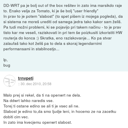
DD-WRT pa je bolj out of the box rešitev in zato ima marsikdo raje
to. Enako velja za Tomato, ki je še bolj "user friendly"
In prav to je potem "slabost" (to spet pišem iz mojega pogleda), da
si sistema ne moreš urediti od samega jedra tako kakor sam želiš.
Pa tudi možni problemi, ki se pojavijo pri takem načinu - to je prav
tisto kar me veseli, raziskovati in pri tem še poizkusiti izkoristiti HW
routerja do konca :) Skratka, eno raziskovanje... Ko pa stvar
zalaufaš tako kot želiš pa to dela s skoraj legendarnimi
performansami in stabilnostjo...
lp,
bug
trnvpeti
::
30. dec 2010, 20:58
Malo prej si rekel, da ti na openwrt ne dela.
Na ddwrt lahko naredis vse.
Torej ti ostane edino se ali ti je vsec ali ne.
Slabost je edino to,da smo ljudje leni, in hocemo ze na zacetku
dobiti cim vec.
In zato ima kvecjemu openwrt slabost.