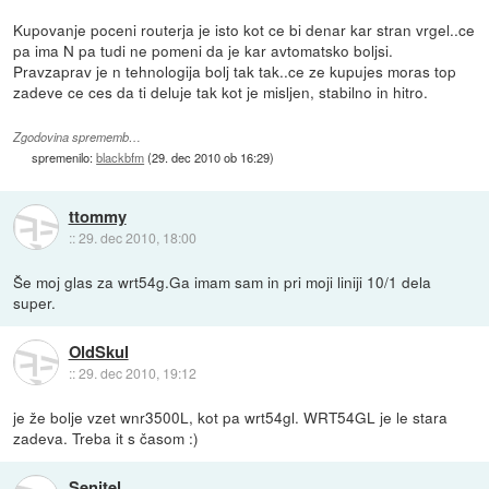
Kupovanje poceni routerja je isto kot ce bi denar kar stran vrgel..ce
pa ima N pa tudi ne pomeni da je kar avtomatsko boljsi.
Pravzaprav je n tehnologija bolj tak tak..ce ze kupujes moras top
zadeve ce ces da ti deluje tak kot je misljen, stabilno in hitro.
Zgodovina sprememb…
spremenilo:
blackbfm
(
29. dec 2010 ob 16:29
)
ttommy
::
29. dec 2010, 18:00
Še moj glas za wrt54g.Ga imam sam in pri moji liniji 10/1 dela
super.
OldSkul
::
29. dec 2010, 19:12
je že bolje vzet wnr3500L, kot pa wrt54gl. WRT54GL je le stara
zadeva. Treba it s časom :)
Senitel