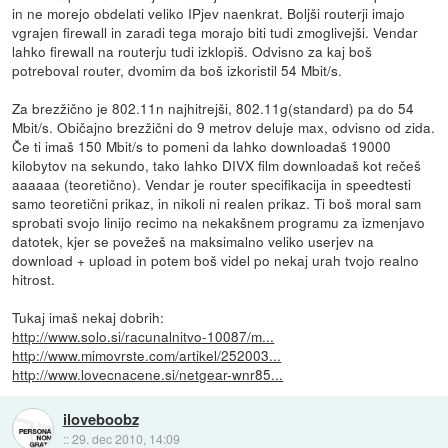
in ne morejo obdelati veliko IPjev naenkrat. Boljši routerji imajo
vgrajen firewall in zaradi tega morajo biti tudi zmoglivejši. Vendar
lahko firewall na routerju tudi izklopiš. Odvisno za kaj boš
potreboval router, dvomim da boš izkoristil 54 Mbit/s.
Za brezžično je 802.11n najhitrejši, 802.11g(standard) pa do 54
Mbit/s. Običajno brezžični do 9 metrov deluje max, odvisno od zida.
Če ti imaš 150 Mbit/s to pomeni da lahko downloadaš 19000
kilobytov na sekundo, tako lahko DIVX film downloadaš kot rečeš
aaaaaa (teoretično). Vendar je router specifikacija in speedtesti
samo teoretični prikaz, in nikoli ni realen prikaz. Ti boš moral sam
sprobati svojo linijo recimo na nekakšnem programu za izmenjavo
datotek, kjer se povežeš na maksimalno veliko userjev na
download + upload in potem boš videl po nekaj urah tvojo realno
hitrost.
Tukaj imaš nekaj dobrih:
http://www.solo.si/racunalnitvo-10087/m...
http://www.mimovrste.com/artikel/252003...
http://www.lovecnacene.si/netgear-wnr85...
iloveboobz
::
29. dec 2010, 14:09