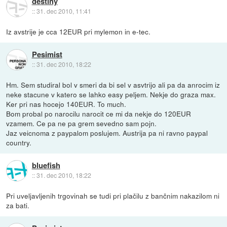
destiny
::
31. dec 2010, 11:41
Iz avstrije je cca 12EUR pri mylemon in e-tec.
Pesimist
::
31. dec 2010, 18:22
Hm. Sem studiral bol v smeri da bi sel v asvtrijo ali pa da anrocim iz
neke stacune v katero se lahko easy peljem. Nekje do graza max.
Ker pri nas hocejo 140EUR. To much.
Bom probal po narocilu narocit ce mi da nekje do 120EUR
vzamem. Ce pa ne pa grem sevedno sam pojn.
Jaz veicnoma z paypalom poslujem. Austrija pa ni ravno paypal
country.
bluefish
::
31. dec 2010, 18:22
Pri uveljavljenih trgovinah se tudi pri plačilu z bančnim nakazilom ni
za bati.