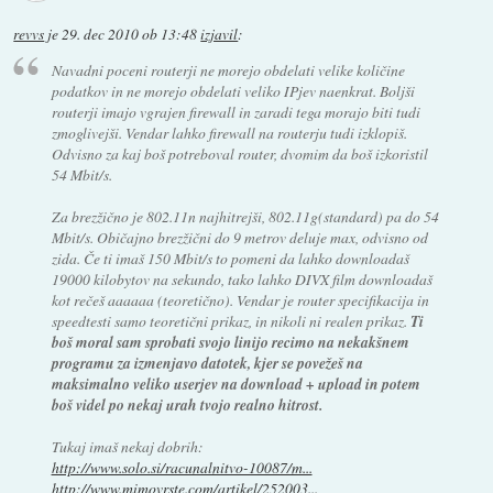
revvs
je
29. dec 2010 ob 13:48
izjavil
:
Navadni poceni routerji ne morejo obdelati velike količine
podatkov in ne morejo obdelati veliko IPjev naenkrat. Boljši
routerji imajo vgrajen firewall in zaradi tega morajo biti tudi
zmoglivejši. Vendar lahko firewall na routerju tudi izklopiš.
Odvisno za kaj boš potreboval router, dvomim da boš izkoristil
54 Mbit/s.
Za brezžično je 802.11n najhitrejši, 802.11g(standard) pa do 54
Mbit/s. Običajno brezžični do 9 metrov deluje max, odvisno od
zida. Če ti imaš 150 Mbit/s to pomeni da lahko downloadaš
19000 kilobytov na sekundo, tako lahko DIVX film downloadaš
kot rečeš aaaaaa (teoretično). Vendar je router specifikacija in
speedtesti samo teoretični prikaz, in nikoli ni realen prikaz.
Ti
boš moral sam sprobati svojo linijo recimo na nekakšnem
programu za izmenjavo datotek, kjer se povežeš na
maksimalno veliko userjev na download + upload in potem
boš videl po nekaj urah tvojo realno hitrost.
Tukaj imaš nekaj dobrih:
http://www.solo.si/racunalnitvo-10087/m...
http://www.mimovrste.com/artikel/252003...