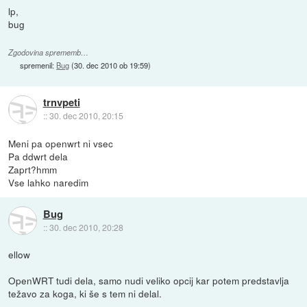
lp,
bug
Zgodovina sprememb…
spremenil:
Bug
(
30. dec 2010 ob 19:59
)
trnvpeti
::
30. dec 2010, 20:15
Meni pa openwrt ni vsec
Pa ddwrt dela
Zaprt?hmm
Vse lahko naredim
Bug
::
30. dec 2010, 20:28
ellow
OpenWRT tudi dela, samo nudi veliko opcij kar potem predstavlja
težavo za koga, ki še s tem ni delal.