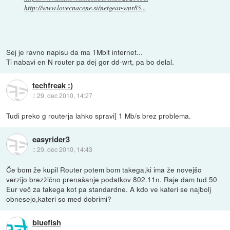
http://www.lovecnacene.si/netgear-wnr85...
Sej je ravno napisu da ma 1Mbit internet...
Ti nabavi en N router pa dej gor dd-wrt, pa bo delal.
techfreak :)
::
29. dec 2010, 14:27
Tudi preko g routerja lahko spravi[ 1 Mb/s brez problema.
easyrider3
::
29. dec 2010, 14:43
Če bom že kupil Router potem bom takega,ki ima že novejšo
verzijo brezžično prenašanje podatkov 802.11n. Raje dam tud 50
Eur več za takega kot pa standardne. A kdo ve kateri se najbolj
obnesejo,kateri so med dobrimi?
bluefish