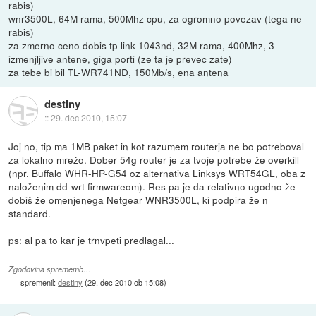
rabis)
wnr3500L, 64M rama, 500Mhz cpu, za ogromno povezav (tega ne
rabis)
za zmerno ceno dobis tp link 1043nd, 32M rama, 400Mhz, 3
izmenjljive antene, giga porti (ze ta je prevec zate)
za tebe bi bil TL-WR741ND, 150Mb/s, ena antena
destiny
::
29. dec 2010, 15:07
Joj no, tip ma 1MB paket in kot razumem routerja ne bo potreboval
za lokalno mrežo. Dober 54g router je za tvoje potrebe že overkill
(npr. Buffalo WHR-HP-G54 oz alternativa Linksys WRT54GL, oba z
naloženim dd-wrt firmwareom). Res pa je da relativno ugodno že
dobiš že omenjenega Netgear WNR3500L, ki podpira že n
standard.
ps: al pa to kar je trnvpeti predlagal...
Zgodovina sprememb…
spremenil:
destiny
(
29. dec 2010 ob 15:08
)