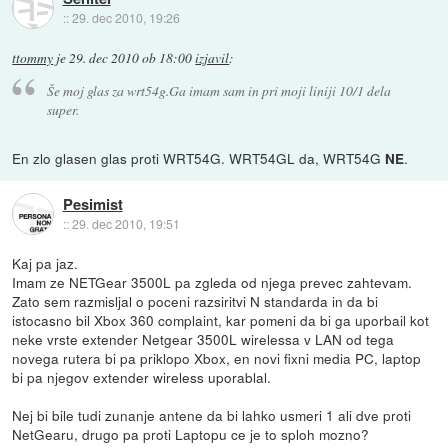
::
29. dec 2010, 19:26
ttommy
je
29. dec 2010 ob 18:00
izjavil
:
Še moj glas za wrt54g.Ga imam sam in pri moji liniji 10/1 dela
super.
En zlo glasen glas proti WRT54G. WRT54GL da, WRT54G
.
NE
Pesimist
::
29. dec 2010, 19:51
Kaj pa jaz.
Imam ze NETGear 3500L pa zgleda od njega prevec zahtevam.
Zato sem razmisljal o poceni razsiritvi N standarda in da bi
istocasno bil Xbox 360 complaint, kar pomeni da bi ga uporbail kot
neke vrste extender Netgear 3500L wirelessa v LAN od tega
novega rutera bi pa priklopo Xbox, en novi fixni media PC, laptop
bi pa njegov extender wireless uporablal.
Nej bi bile tudi zunanje antene da bi lahko usmeri 1 ali dve proti
NetGearu, drugo pa proti Laptopu ce je to sploh mozno?