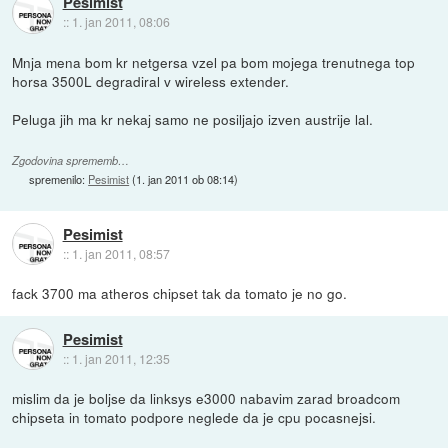
Pesimist
::
1. jan 2011, 08:06
Mnja mena bom kr netgersa vzel pa bom mojega trenutnega top
horsa 3500L degradiral v wireless extender.
Peluga jih ma kr nekaj samo ne posiljajo izven austrije lal.
Zgodovina sprememb…
spremenilo:
Pesimist
(
1. jan 2011 ob 08:14
)
Pesimist
::
1. jan 2011, 08:57
fack 3700 ma atheros chipset tak da tomato je no go.
Pesimist
::
1. jan 2011, 12:35
mislim da je boljse da linksys e3000 nabavim zarad broadcom
chipseta in tomato podpore neglede da je cpu pocasnejsi.