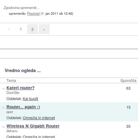
Zgodovina sprememb…
spremenilo:
Pesimist
(
1. jan 2011 ob 12:46
)
«
1
2
»
Vredno ogleda ...
Tema
Sporočila
»
Kateri router?
63
DarkSite
Oddelek:
Kaj kupiti
»
Router... again :)
15
ppor
Oddelek:
Omrežja in internet
»
Wireless N Gigabit Router
35
dekanu
Oddelek:
Omrežja in internet