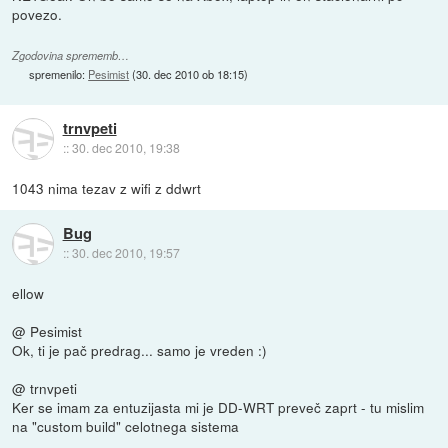
povezo.
Zgodovina sprememb…
spremenilo:
Pesimist
(
30. dec 2010 ob 18:15
)
trnvpeti
::
30. dec 2010, 19:38
1043 nima tezav z wifi z ddwrt
Bug
::
30. dec 2010, 19:57
ellow
@ Pesimist
Ok, ti je pač predrag... samo je vreden :)
@ trnvpeti
Ker se imam za entuzijasta mi je DD-WRT preveč zaprt - tu mislim
na "custom build" celotnega sistema