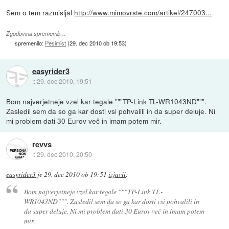
Sem o tem razmisljal
http://www.mimovrste.com/artikel/247003...
Zgodovina sprememb…
spremenilo:
Pesimist
(
29. dec 2010 ob 19:53
)
easyrider3
::
29. dec 2010, 19:51
Bom najverjetneje vzel kar tegale """TP-Link TL-WR1043ND""".
Zasledil sem da so ga kar dosti vsi pohvalili in da super deluje. Ni
mi problem dati 30 Eurov več in imam potem mir.
revvs
::
29. dec 2010, 20:50
easyrider3
je
29. dec 2010 ob 19:51
izjavil
:
Bom najverjetneje vzel kar tegale """TP-Link TL-
WR1043ND""". Zasledil sem da so ga kar dosti vsi pohvalili in
da super deluje. Ni mi problem dati 30 Eurov več in imam potem
mir.