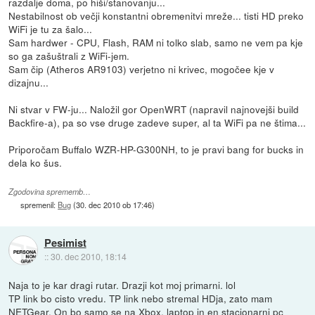
razdalje doma, po hiši/stanovanju...
Nestabilnost ob večji konstantni obremenitvi mreže... tisti HD preko
WiFi je tu za šalo...
Sam hardwer - CPU, Flash, RAM ni tolko slab, samo ne vem pa kje
so ga zašuštrali z WiFi-jem.
Sam čip (Atheros AR9103) verjetno ni krivec, mogočee kje v
dizajnu...
Ni stvar v FW-ju... Naložil gor OpenWRT (napravil najnovejši build
Backfire-a), pa so vse druge zadeve super, al ta WiFi pa ne štima...
Priporočam Buffalo WZR-HP-G300NH, to je pravi bang for bucks in
dela ko šus.
Zgodovina sprememb…
spremenil:
Bug
(
30. dec 2010 ob 17:46
)
Pesimist
::
30. dec 2010, 18:14
Naja to je kar dragi rutar. Drazji kot moj primarni. lol
TP link bo cisto vredu. TP link nebo stremal HDja, zato mam
NETGear. On bo samo se na Xbox, laptop in en stacionarni pc