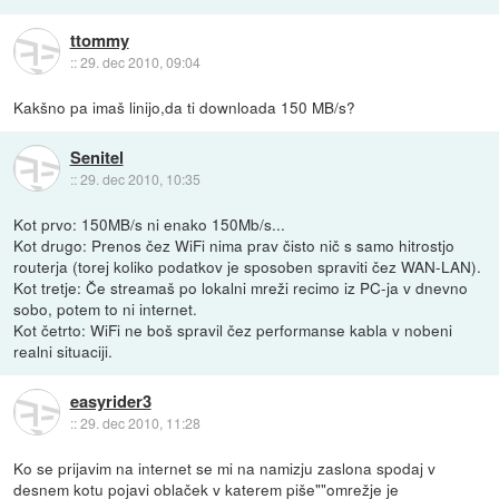
ttommy
::
29. dec 2010, 09:04
Kakšno pa imaš linijo,da ti downloada 150 MB/s?
Senitel
::
29. dec 2010, 10:35
Kot prvo: 150MB/s ni enako 150Mb/s...
Kot drugo: Prenos čez WiFi nima prav čisto nič s samo hitrostjo
routerja (torej koliko podatkov je sposoben spraviti čez WAN-LAN).
Kot tretje: Če streamaš po lokalni mreži recimo iz PC-ja v dnevno
sobo, potem to ni internet.
Kot četrto: WiFi ne boš spravil čez performanse kabla v nobeni
realni situaciji.
easyrider3
::
29. dec 2010, 11:28
Ko se prijavim na internet se mi na namizju zaslona spodaj v
desnem kotu pojavi oblaček v katerem piše""omrežje je