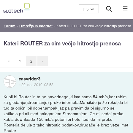
☰
Forum
»
Omrežja in internet
»
Kateri ROUTER za cim večjo hitrostjo prenosa
Kateri ROUTER za cim večjo hitrostjo prenosa
«
1
2
»
easyrider3
::
29. dec 2010, 08:58
Kupil bi Router in to ne navadnega,ki ima samo 54 mb/s,ker rabim
za gledanje(streamanje) preko interneta.Marsikdo je že rekel,da bi
tud ta obični bil dober,ampak jaz pa pravim da bi sigurno se
zatikalo pri ali med nalaganjem-Streamanjem. Če mi sedaj preko
kabla downloada 150 mb/s potem bi hotel tudi da mi preko
Routerja deluje z tako hitrostjo podatkov,drugače je brez veze imet
Router