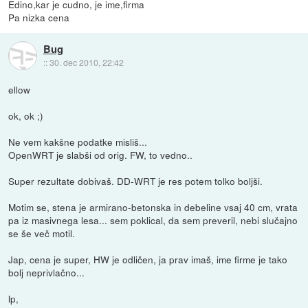
Edino,kar je cudno, je ime,firma
Pa nizka cena
Bug
::
30. dec 2010, 22:42
ellow
ok, ok ;)
Ne vem kakšne podatke misliš...
OpenWRT je slabši od orig. FW, to vedno..
Super rezultate dobivaš. DD-WRT je res potem tolko boljši.
Motim se, stena je armirano-betonska in debeline vsaj 40 cm, vrata
pa iz masivnega lesa... sem poklical, da sem preveril, nebi slučajno
se še več motil.
Jap, cena je super, HW je odličen, ja prav imaš, ime firme je tako
bolj neprivlačno...
lp,