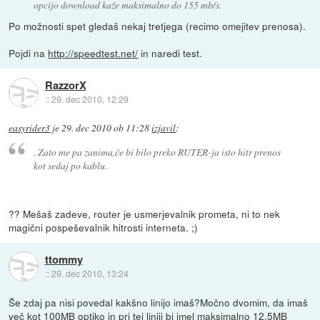
opcijo download kaže maksimalno do 155 mb/s.
Po možnosti spet gledaš nekaj tretjega (recimo omejitev prenosa).
Pojdi na
http://speedtest.net/
in naredi test.
RazzorX
::
29. dec 2010, 12:29
easyrider3
je
29. dec 2010 ob 11:28
izjavil
:
. Zato me pa zanima,če bi bilo preko RUTER-ja isto hitr prenos
kot sedaj po kablu.
?? Mešaš zadeve, router je usmerjevalnik prometa, ni to nek
magični pospeševalnik hitrosti interneta. ;)
ttommy
::
29. dec 2010, 13:24
Še zdaj pa nisi povedal kakšno linijo imaš?Močno dvomim, da imaš
več kot 100MB optiko in pri tej liniji bi imel maksimalno 12.5MB