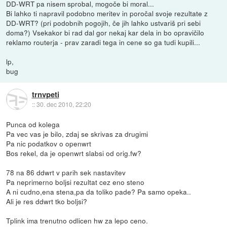
DD-WRT pa nisem sprobal, mogoče bi moral...
Bi lahko ti napravil podobno meritev in poročal svoje rezultate z
DD-WRT? (pri podobnih pogojih, če jih lahko ustvariš pri sebi
doma?) Vsekakor bi rad dal gor nekaj kar dela in bo opravičilo
reklamo routerja - prav zaradi tega in cene so ga tudi kupili...
lp,
bug
trnvpeti
::
30. dec 2010, 22:20
Punca od kolega
Pa vec vas je bilo, zdaj se skrivas za drugimi
Pa nic podatkov o openwrt
Bos rekel, da je openwrt slabsi od orig.fw?
78 na 86 ddwrt v parih sek nastavitev
Pa neprimerno boljsi rezultat cez eno steno
A ni cudno,ena stena,pa da toliko pade? Pa samo opeka..
Ali je res ddwrt tko boljsi?
Tplink ima trenutno odlicen hw za lepo ceno.