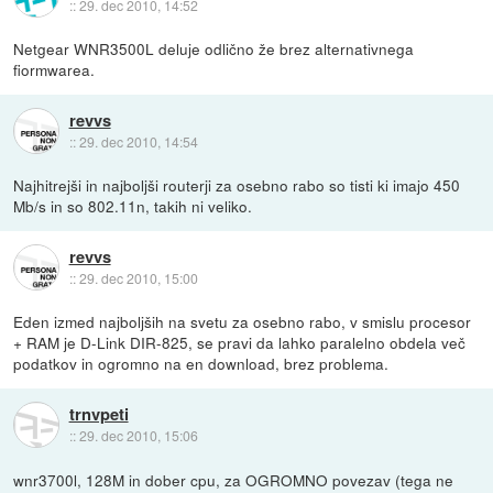
::
29. dec 2010, 14:52
Netgear WNR3500L deluje odlično že brez alternativnega
fiormwarea.
revvs
::
29. dec 2010, 14:54
Najhitrejši in najboljši routerji za osebno rabo so tisti ki imajo 450
Mb/s in so 802.11n, takih ni veliko.
revvs
::
29. dec 2010, 15:00
Eden izmed najboljših na svetu za osebno rabo, v smislu procesor
+ RAM je D-Link DIR-825, se pravi da lahko paralelno obdela več
podatkov in ogromno na en download, brez problema.
trnvpeti
::
29. dec 2010, 15:06
wnr3700l, 128M in dober cpu, za OGROMNO povezav (tega ne