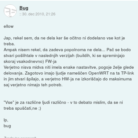
Bug
::
30. dec 2010, 21:26
ellow
Jap, rekel sem, da ne dela ker še očitno ni dodelano vse kot je
treba.
Ampak nisem rekel, da zadeva popolnoma ne dela... Pač se bodo
stvari pošlihtale v naslednjih verzijah (buildih, ki se spreminjajo
skoraj vsakodnevno) FW-ja
Verjetno nisva midva niti imela enake nastavitve, pogoje želje glede
delovanja. Zagotovo imajo ljudje nameščen OpenWRT na ta TP-link
in jim stvari špilajo, a verjetno HW-ja ne izkoriščajo do maksimuma
saj verjetno nimajo teh potreb.
"Vse" je za različne ljudi različno - v to debato mislim, da se ni
treba spuščati,ne ;)
lp,
bug