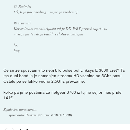
@ Pesimist
Ok, ti je pač predrag... samo je vreden :)
@ trnvpeti
Ker se imam za entuzijasta mi je DD-WRT preveč zaprt - tu
mislim na "custom build" celotnega sistema
lp,
bug
Ce se ze spuscam v to nebi bilo bolse pol Linksys E 3000 vzet? Ta
ma dual band in je namenjen streamu HD vsebine po 5Ghz pasu.
Ostalo pa se lahko vedno 2.5Ghz prevzame.
kolko pa je te postnina za netgear 3700 iz tujine sej pri nas pride
141€.
Zgodovina sprememb…
spremenilo:
Pesimist
(
31. dec 2010 ob 10:20
)