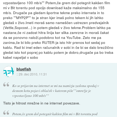
vzpostavljeno 100 mb/s"" Potem,če grem dol potegnit kakšen film
mi v Bit torentu pod opcijo download kaže maksimalno do 155
mb/s. Drugače pa gledam športne tekme preko interneta in to
preko ""MYP2P"" to je stran kjer imaš polno tekem ki jih lahko
gledaš v živo.Imeti moraš samo nameščen ustrezen predvajalnik
(Vettle,Sopcost...) in potem gledaš v živo tekme.Problem lahko pa
nastane,če ni zadost hitra linija ker slika zamrzne in moraš čakat
da se ponovno naloži,podobno kot na YouTube. Zato me pa
zanima,če bi bilo preko RUTER-ja isto hitr prenos kot sedaj po
kablu. Rad bi imel eden računalnik v sobi in če bi se dalo brezžično
gledat isto kot poprej po kablu potem je dobro,drugače pa bo treba
kabel napeljat v sobo
bluefish
::
29. dec 2010, 11:31
Ko se prijavim na internet se mi na namizju zaslona spodaj v
desnem kotu pojavi oblaček v katerem piše""omrežje je
vzpostavljeno 100 mb/s""
Tisto je hitrost mrežne in ne internet povezave.
Potem,če grem dol potegnit kakšen film mi v Bit torentu pod