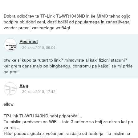
Dobra odločitev ta TP-Link TL-WR1043ND in še MIMO tehnologijo
podpira ob dobri ceni, dosti boljši od popularnega in zanesljivega
vendar precej zastarelega wrt54gl.
Pesimist
::
30. dec 2010, 06:04
btw ke si kupo ta rutart tp link? mimovrste al kaki fizicni stacuni?
ker grem dans malo po bingbengu, contromu pa kajkoli se mi pride
na proti.
Bug
::
30. dec 2010, 17:42
ellow
TP-Link TL-WR1043ND nebi priporočal...
Tu mislim predvsem na WiFi... tote 3 antene so bolj za okras kot pa
za res...
Hiter padec signala z večanjem razdalje od routerja - tu mislim na