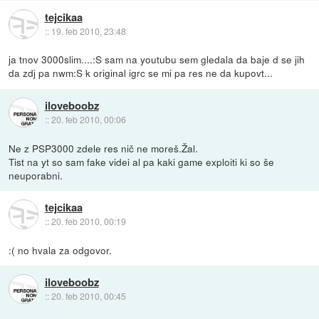
tejcikaa
::
19. feb 2010, 23:48
ja tnov 3000slim....:S sam na youtubu sem gledala da baje d se jih
da zdj pa nwm:S k original igrc se mi pa res ne da kupovt...
iloveboobz
::
20. feb 2010, 00:06
Ne z PSP3000 zdele res nič ne moreš.Žal.
Tist na yt so sam fake videi al pa kaki game exploiti ki so še
neuporabni.
tejcikaa
::
20. feb 2010, 00:19
:( no hvala za odgovor.
iloveboobz
::
20. feb 2010, 00:45