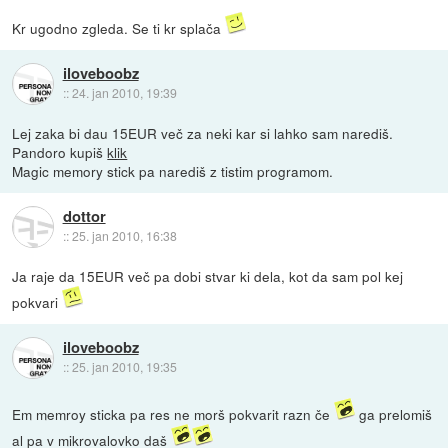
Kr ugodno zgleda. Se ti kr splača
iloveboobz
::
24. jan 2010, 19:39
Lej zaka bi dau 15EUR več za neki kar si lahko sam narediš.
Pandoro kupiš
klik
Magic memory stick pa narediš z tistim programom.
dottor
::
25. jan 2010, 16:38
Ja raje da 15EUR več pa dobi stvar ki dela, kot da sam pol kej
pokvari
iloveboobz
::
25. jan 2010, 19:35
Em memroy sticka pa res ne morš pokvarit razn če
ga prelomiš
al pa v mikrovalovko daš