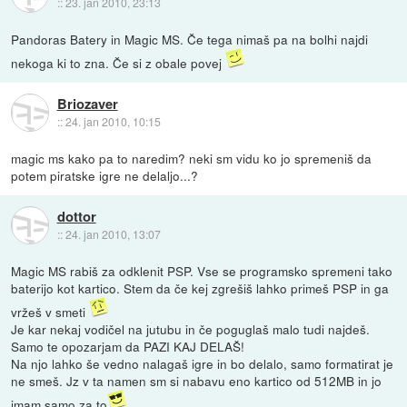
::
23. jan 2010, 23:13
Pandoras Batery in Magic MS. Če tega nimaš pa na bolhi najdi
nekoga ki to zna. Če si z obale povej
Briozaver
::
24. jan 2010, 10:15
magic ms kako pa to naredim? neki sm vidu ko jo spremeniš da
potem piratske igre ne delaljo...?
dottor
::
24. jan 2010, 13:07
Magic MS rabiš za odklenit PSP. Vse se programsko spremeni tako
baterijo kot kartico. Stem da če kej zgrešiš lahko primeš PSP in ga
vržeš v smeti
Je kar nekaj vodičel na jutubu in če poguglaš malo tudi najdeš.
Samo te opozarjam da PAZI KAJ DELAŠ!
Na njo lahko še vedno nalagaš igre in bo delalo, samo formatirat je
ne smeš. Jz v ta namen sm si nabavu eno kartico od 512MB in jo
imam samo za to