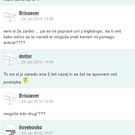
Briozaver
::
24. jan 2010, 13:38
sem si že zaribo ... pa so mi popravli uni z bigbanga.. ka ti veš
kako točno se to naredi bi mogoče prek kameri mi pomagu
enkrat????
dottor
::
24. jan 2010, 14:49
To sm si jz naredu ene 2 leti nazaj in se žal ne spovnem več
postopka
Briozaver
::
24. jan 2010, 15:05
mogoče kdo drug*???
iloveboobz
::
24. jan 2010, 16:07