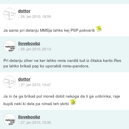
dottor
::
26. jan 2010, 18:59
Ja samo pri delanju MMSja lahko kej PSP pokvariš
iloveboobz
::
26. jan 2010, 20:13
Pri delanju ziher ne ker lahko mms nardiš tud iz čitalca kartic.Res
pa lahko brikaš psp ko uporabiš mms+pandora.
dottor
::
27. jan 2010, 13:47
Ja in če ga brikaš pol moreš dobit nekoga da ti ga unbrinka, raje
kupiš neki ki dela pa nimaš teh skrbi
iloveboobz
::
27. jan 2010, 15:35