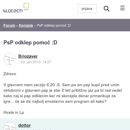
☰
Forum
»
Konzole
»
PsP odklep pomoč :D
PsP odklep pomoč :D
Briozaver
::
23. jan 2010, 14:37
Zdravo
V glavnem mam verzijo 6.20 :S. Sam pa sm psp kupil pred unim
oktobrom v glavnem psp je star 2 leti približno jaz pa bi rad vedel
kako naj si psp odklenim ker mi skorajda denar primankuje za
igre... če se da najbolj enostavno sam program ali kako?
Hvala in Lp
dottor