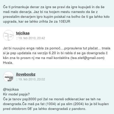
Če ti primankuje denar za igre se pravi da igre kupuješ in da še
maš malo denarja. Jaz bi na tvojem mestu namesto da še z
preostalim denarjem igro kupim poiskal na bolho če ti ga lahko kdo
upgrada, kar se lahko zrihta že za 10EUR
tejcikaa
::
19. feb 2010, 20:42
Jst bi nuuujno enga rabla za pomoč....prpraulena tut plačat... tmala
si je psp updatala na verzijo 6.20 in bi rabla d se ga downgrada č
kšn zna to prosm nj me na mail kontaktira (tea.stef@gmail.com)
Hvala.
iloveboobz
::
19. feb 2010, 23:02
@tejcikaa
Kir model pspja?
Če je tanov psp3000 pol žal ne moreš odklenat,ker se teh ne
downgrada.Če maš pa fat (1004) al pa slim (2004) ko je bil kuplen
pred oktobrom 08' pa lahko downgradaš z pandoro.