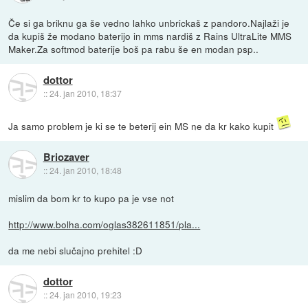
Če si ga briknu ga še vedno lahko unbrickaš z pandoro.Najlaži je
da kupiš že modano baterijo in mms nardiš z Rains UltraLite MMS
Maker.Za softmod baterije boš pa rabu še en modan psp..
dottor
::
24. jan 2010, 18:37
Ja samo problem je ki se te beterij ein MS ne da kr kako kupit
Briozaver
::
24. jan 2010, 18:48
mislim da bom kr to kupo pa je vse not
http://www.bolha.com/oglas382611851/pla...
da me nebi slučajno prehitel :D
dottor
::
24. jan 2010, 19:23