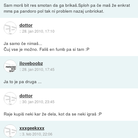
Sam morš bit res smotan da ga brikaš.Sploh pa če maš že enkrat
mms pa pandoro pol tak ni problem nazaj unbrickat.
dottor
::
28. jan 2010, 17:10
Ja samo če nimaš...
Čuj vse je možno. Fališ en fumb pa si tam :P
iloveboobz
::
28. jan 2010, 17:45
Ja to je pa druga ...
dottor
::
30. jan 2010, 23:45
Raje kupiš neki kar že dela, kot da se neki igraš :P
xxxgeekxxx
::
3. feb 2010, 22:06