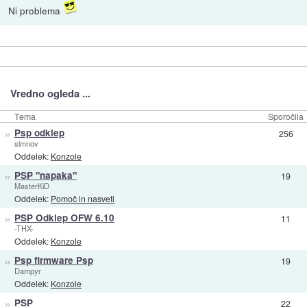
Ni problema
Vredno ogleda ...
Tema
Sporočila
»
Psp odklep
256
simnov
Oddelek:
Konzole
»
PSP "napaka"
19
MasterKiD
Oddelek:
Pomoč in nasveti
»
PSP Odklep OFW 6.10
11
-THX-
Oddelek:
Konzole
»
Psp firmware Psp
19
Dampyr
Oddelek:
Konzole
»
PSP
22