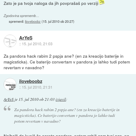
Zato je pa tvoja naloga da jih povprašaš po verziji
Zgodovina sprememb…
spremenil:
iloveboobz
(
15. jul 2010 ob 20:27
)
ArYeS
::
15. jul 2010, 21:03
Za pandora hack rabim 2 pspja ane? (en za kreacijo baterije in
magicsticka). Ce baterijo convertam v pandora jo lahko tudi potem
revertam v navadno?
iloveboobz
::
15. jul 2010, 21:31
ArYeS
je
15. jul 2010 ob 21:03
izjavil
:
Za pandora hack rabim 2 pspja ane? (en za kreacijo baterije in
magicsticka). Ce baterijo convertam v pandora jo lahko tudi
potem revertam v navadno?
Najbolš da kupiš že nareto pandoro, potem rabiš sam tvoj psp, pa