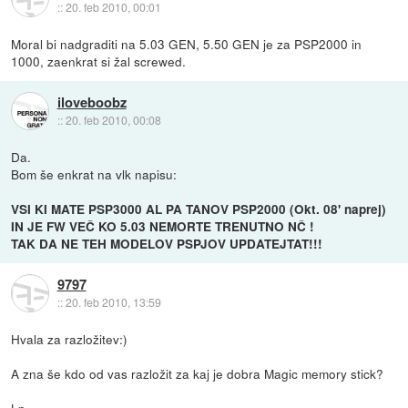
::
20. feb 2010, 00:01
Moral bi nadgraditi na 5.03 GEN, 5.50 GEN je za PSP2000 in
1000, zaenkrat si žal screwed.
iloveboobz
::
20. feb 2010, 00:08
Da.
Bom še enkrat na vlk napisu:
VSI KI MATE PSP3000 AL PA TANOV PSP2000 (Okt. 08' naprej)
IN JE FW VEČ KO 5.03 NEMORTE TRENUTNO NČ !
TAK DA NE TEH MODELOV PSPJOV UPDATEJTAT!!!
9797
::
20. feb 2010, 13:59
Hvala za razložitev:)
A zna še kdo od vas razložit za kaj je dobra Magic memory stick?
Lp