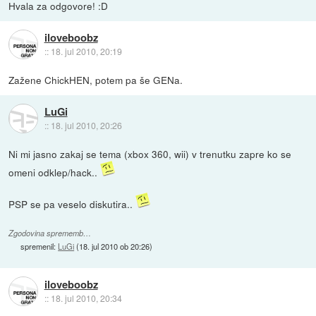
Hvala za odgovore! :D
iloveboobz
::
18. jul 2010, 20:19
Zažene ChickHEN, potem pa še GENa.
LuGi
::
18. jul 2010, 20:26
Ni mi jasno zakaj se tema (xbox 360, wii) v trenutku zapre ko se
omeni odklep/hack..
PSP se pa veselo diskutira..
Zgodovina sprememb…
spremenil:
LuGi
(
18. jul 2010 ob 20:26
)
iloveboobz
::
18. jul 2010, 20:34