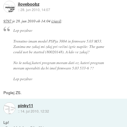
iloveboobz
::
28. jun 2010, 14:07
9797
je
28. jun 2010 ob 14:04
izjavil
:
Lep pozdrav
Trenutno imam model PSPja 3004 in firmware 5.03 M33.
Zanima me zakaj mi zdaj pri večini igric napiše: The game
could not be started (80020148). A kdo ve zakaj?
No še nekaj,kateri program moram dati oz. kateri program
moram uporabiti da bi imel firmware 5.03 533-6 ??
Lep pozdrav
Poglej ZS.
pinky11
::
14. jul 2010, 12:32
Lp!