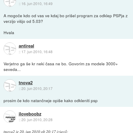
::
16. jun 2010, 16:49
A mogoče kdo od vas ve kdaj bo prišel program za odklep PSPja z
verzijo višjo od 5.03?
Hvala
antireal
::
17. jun 2010, 16:48
Verjetno ga še kr neki časa ne bo. Govorim za modele 3000+
seveda...
tnova2
::
20. jun 2010, 20:17
prosim če kdo natančneje opiše kako odkleniti psp
iloveboobz
::
20. jun 2010, 20:28
tnova2
je
20. jun 2010 ob 20:17
izjavil
: