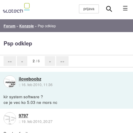
☰
Forum
»
Konzole
»
Psp odklep
Psp odklep
2
/ 6
««
«
»
»»
iloveboobz
::
16. feb 2010, 11:36
kir system software ?
ce je vec ko 5.03 ne mors nc
9797
::
19. feb 2010, 20:27