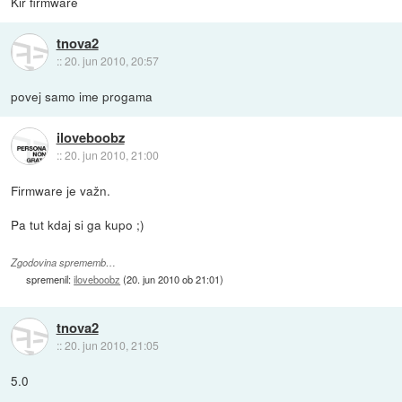
Kir firmware
tnova2
::
20. jun 2010, 20:57
povej samo ime progama
iloveboobz
::
20. jun 2010, 21:00
Firmware je važn.
Pa tut kdaj si ga kupo ;)
Zgodovina sprememb…
spremenil:
iloveboobz
(
20. jun 2010 ob 21:01
)
tnova2
::
20. jun 2010, 21:05
5.0