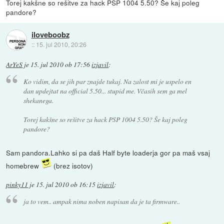
Torej kakšne so rešitve za hack PSP 1004 5.50? Še kaj poleg
pandore?
iloveboobz
::
15. jul 2010, 20:26
ArYeS
je
15. jul 2010 ob 17:56
izjavil
:
Ko vidim, da se jih par znajde tukaj. Na zalost mi je uspelo en
dan updejtat na official 5.50... stupid me. Včasih sem ga mel
shekanega.
Torej kakšne so rešitve za hack PSP 1004 5.50? Še kaj poleg
pandore?
Sam pandora.Lahko si pa daš Half byte loaderja gor pa maš vsaj
homebrew
(brez isotov)
pinky11
je
15. jul 2010 ob 16:15
izjavil
:
ja to vem.. ampak nima noben napisan da je ta firmware..