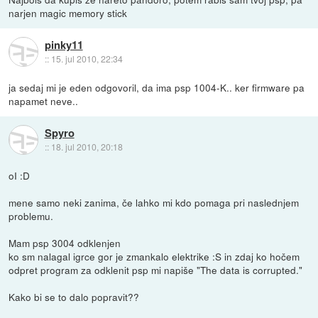
narjen magic memory stick
pinky11
::
15. jul 2010, 22:34
ja sedaj mi je eden odgovoril, da ima psp 1004-K.. ker firmware pa
napamet neve..
Spyro
::
18. jul 2010, 20:18
oI :D
mene samo neki zanima, če lahko mi kdo pomaga pri naslednjem
problemu.
Mam psp 3004 odklenjen
ko sm nalagal igrce gor je zmankalo elektrike :S in zdaj ko hočem
odpret program za odklenit psp mi napiše "The data is corrupted."
Kako bi se to dalo popravit??