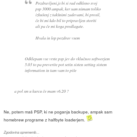
Pozdravljeni,js bi si rad odkleno svoj
psp 3000 ampak, ker sam nimam toliko
izkušenj z takšnimi zadevami, bi prosil,
če bi mi kdo bil to pripravljen storiti
ali pa če mi koga predlagate.
Hvala in lep pozdrav vsem
Odklepam vse vrste psp jev do vklučnos softwerjem
5.03 to pa preverite pot setin sisten setting sistem
information in tam vam to piše
a pol sm u kurcu če mam v6.20 ?
Ne, potem maš PSP, ki ne poganja backupe, ampak sam
homebrew programe z halfbyte loaderjem.
Zgodovina sprememb…