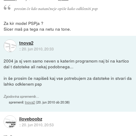
prosim če kdo natančneje opiše kako odkleniti psp
Za kir model PSPja ?
Sicer maš pa tega na netu na tone.
tnova2
::
20. jun 2010, 20:33
2004 ja sj vem samo neven s katerim programom naj bi na kartico
dal t datoteke ali nekaj podobnega...
in še prosim če napišeš kaj vse potrebujem za datoteke in stvari da
lahko odklenem psp
Zgodovina sprememb…
spremenil:
tnova2
(
20. jun 2010 ob 20:38
)
iloveboobz
::
20. jun 2010, 20:53