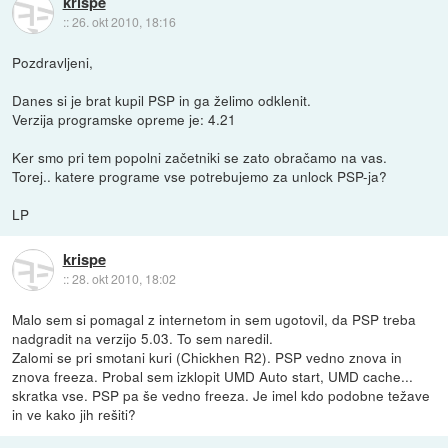
krispe
::
26. okt 2010, 18:16
Pozdravljeni,
Danes si je brat kupil PSP in ga želimo odklenit.
Verzija programske opreme je: 4.21
Ker smo pri tem popolni začetniki se zato obračamo na vas.
Torej.. katere programe vse potrebujemo za unlock PSP-ja?
LP
krispe
::
28. okt 2010, 18:02
Malo sem si pomagal z internetom in sem ugotovil, da PSP treba
nadgradit na verzijo 5.03. To sem naredil.
Zalomi se pri smotani kuri (Chickhen R2). PSP vedno znova in
znova freeza. Probal sem izklopit UMD Auto start, UMD cache...
skratka vse. PSP pa še vedno freeza. Je imel kdo podobne težave
in ve kako jih rešiti?