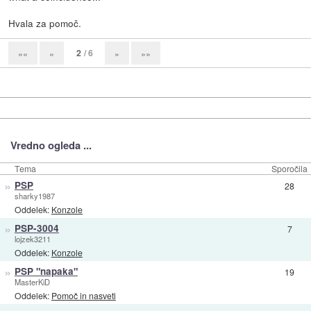
Hvala za pomoč.
2
/ 6
««
«
»
»»
Vredno ogleda ...
Tema
Sporočila
»
PSP
28
sharky1987
Oddelek:
Konzole
»
PSP-3004
7
lojzek3211
Oddelek:
Konzole
»
PSP "napaka"
19
MasterKiD
Oddelek:
Pomoč in nasveti