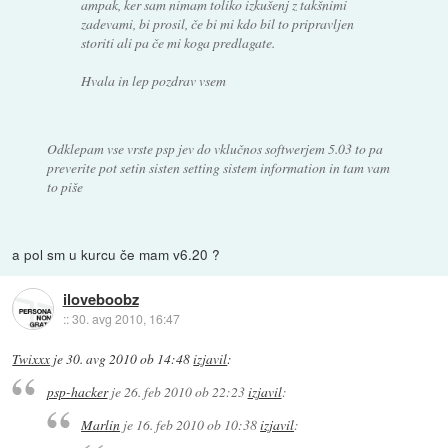
ampak, ker sam nimam toliko izkušenj z takšnimi
zadevami, bi prosil, če bi mi kdo bil to pripravljen
storiti ali pa če mi koga predlagate.
Hvala in lep pozdrav vsem
Odklepam vse vrste psp jev do vklučnos softwerjem 5.03 to pa
preverite pot setin sisten setting sistem information in tam vam
to piše
a pol sm u kurcu če mam v6.20 ?
iloveboobz
::
30. avg 2010, 16:47
Twixxx
je
30. avg 2010 ob 14:48
izjavil
:
psp-hacker
je
26. feb 2010 ob 22:23
izjavil
:
Marlin
je
16. feb 2010 ob 10:38
izjavil
: