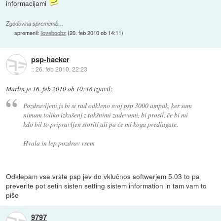
informacijami
Zgodovina sprememb…
spremenil:
iloveboobz
(
20. feb 2010 ob 14:11
)
psp-hacker
::
26. feb 2010, 22:23
Marlin
je
16. feb 2010 ob 10:38
izjavil
:
Pozdravljeni,js bi si rad odkleno svoj psp 3000 ampak, ker sam
nimam toliko izkušenj z takšnimi zadevami, bi prosil, če bi mi
kdo bil to pripravljen storiti ali pa če mi koga predlagate.
Hvala in lep pozdrav vsem
Odklepam vse vrste psp jev do vklučnos softwerjem 5.03 to pa
preverite pot setin sisten setting sistem information in tam vam to
piše
9797