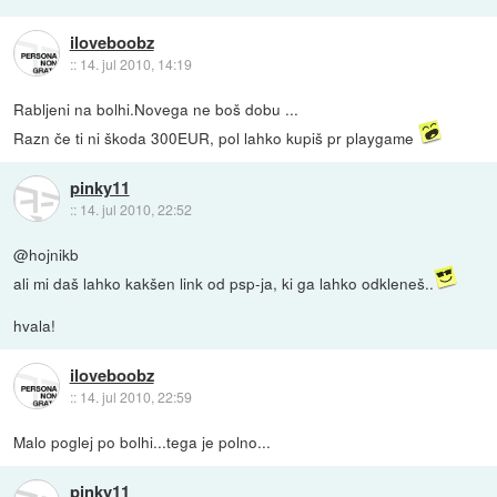
iloveboobz
::
14. jul 2010, 14:19
Rabljeni na bolhi.Novega ne boš dobu ...
Razn če ti ni škoda 300EUR, pol lahko kupiš pr playgame
pinky11
::
14. jul 2010, 22:52
@hojnikb
ali mi daš lahko kakšen link od psp-ja, ki ga lahko odkleneš..
hvala!
iloveboobz
::
14. jul 2010, 22:59
Malo poglej po bolhi...tega je polno...
pinky11