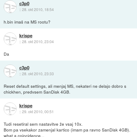
c3p0
::
28. okt 2010, 18:54
h.bin imaš na MS rootu?
krispe
::
28. okt 2010, 23:04
Da
c3p0
::
28. okt 2010, 23:33
Reset default settings, ali menjaj MS, nekateri ne delajo dobro s
chickhen, predvsem SanDisk 4GB.
krispe
::
29. okt 2010, 00:51
Tudi resetiral sem nastavitve že vsaj 10x.
Bom pa vsekakor zamenjal kartico (imam pa ravno SanDisk 4GB).
what a coincidence...