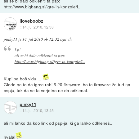
ali se bi dalo odkleniti ta psp:
http://www.bigbang.si/igre-in-konzole/i...
iloveboobz
::
14. jul 2010, 12:38
pinky11
je
14. jul 2010 ob 12:32
izjavil
:
Lp!
ali se bi dalo odkleniti ta psp:
http://www.bigbang.si/igre-in-konzole/i...
Kupi pa boš vidu ...
Glede na to da igrca rabi 6.20 firmware, bo ta firmware že tud na
pspju, tak da se ta verjetno ne da odklenat.
pinky11
::
14. jul 2010, 13:45
ali mi lahko da kdo link od psp-ja, ki ga lahko odkleneš..
hvala!