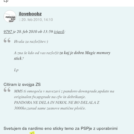
iloveboobz
::
20. feb 2010, 14:10
9797
je
20. feb 2010 ob 13:59
izjavil
:
Hvala za razložitev:)
A zna še kdo od vas razložit
za kaj je dobra Magic memory
stick
?
Lp
Citiram iz svojga ZS
MMS ti omogoča v navezavi z pandoro downgrade,update na
originalen fw,upgrade na cfw in debrikanje.
PANDORA NE DELA IN NIKOL NE BO DELALA Z
3000ko,zarad same zasnove matične plošče.
Svetujem da nardimo eno sticky temo za PSPje z uporabnimi