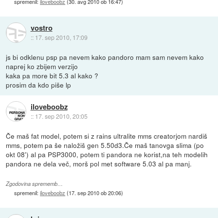
spremenil:
iloveboobz
(
30. avg 2010 ob 16:47
)
vostro
::
17. sep 2010, 17:09
js bi odklenu psp pa nevem kako pandoro mam sam nevem kako
naprej ko zbijem verzijo
kaka pa more bit 5.3 al kako ?
prosim da kdo piše lp
iloveboobz
::
17. sep 2010, 20:05
Če maš fat model, potem si z rains ultralite mms creatorjom nardiš
mms, potem pa še naložiš gen 5.50d3.Če maš tanovga slima (po
okt 08') al pa PSP3000, potem ti pandora ne korist,na teh modelih
pandora ne dela več, morš pol met software 5.03 al pa manj.
Zgodovina sprememb…
spremenil:
iloveboobz
(
17. sep 2010 ob 20:06
)