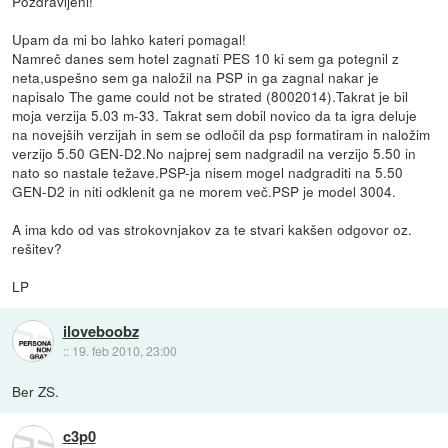
Pozdravljeni!
Upam da mi bo lahko kateri pomagal!
Namreč danes sem hotel zagnati PES 10 ki sem ga potegnil z
neta,uspešno sem ga naložil na PSP in ga zagnal nakar je
napisalo The game could not be strated (8002014).Takrat je bil
moja verzija 5.03 m-33. Takrat sem dobil novico da ta igra deluje
na novejših verzijah in sem se odločil da psp formatiram in naložim
verzijo 5.50 GEN-D2.No najprej sem nadgradil na verzijo 5.50 in
nato so nastale težave.PSP-ja nisem mogel nadgraditi na 5.50
GEN-D2 in niti odklenit ga ne morem več.PSP je model 3004.
A ima kdo od vas strokovnjakov za te stvari kakšen odgovor oz.
rešitev?
LP
iloveboobz
::
19. feb 2010, 23:00
Ber ZS.
c3p0