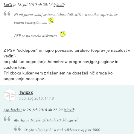
LuGi
je
18. jul 2010 ob 20:26
izjavil
:
Ni mi jasno zakaj se tema (xbox 360, wii) v trenutku zapre ko se
omeni odklep/hack..
PSP se pa veselo diskutira..
Z PSP "odklepom" ni nujno povezano piratsvo (čeprav je nažalost v
večini)
ampakt tud poganjanje homebrew programov,iger,pluginov in
custom tem.
Pri xboxu kulker vem z flašenjem ne dosežeš nič druga ko
poganjanje backupov..
Twixxx
::
30. avg 2010, 14:48
psp-hacker
je
26. feb 2010 ob 22:23
izjavil
:
Marlin
je
16. feb 2010 ob 10:38
izjavil
:
Pozdravljeni,js bi si rad odkleno svoj psp 3000