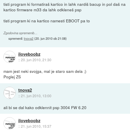
tisti program ki formatiraš kartico in lahk nardiš bacup in pol daš na
kartico firmware m33 da lahk odkleneš psp
tisti program ki na kartico namesti EBOOT pa to
Zgodovina sprememb…
spremenil:
tnova2
(
20. jun 2010 ob 21:08
)
iloveboobz
::
20. jun 2010, 21:30
mam jest neki svojga, mal je staro sam dela ;)
Poglej ZS
tnova2
::
21. jun 2010, 13:00
ali bi se dal kako odklennit psp 3004 FW 6.20
iloveboobz
::
21. jun 2010, 15:37