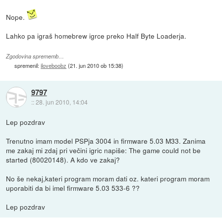
Nope.
Lahko pa igraš homebrew igrce preko Half Byte Loaderja.
Zgodovina sprememb…
spremenil:
iloveboobz
(
21. jun 2010 ob 15:38
)
9797
::
28. jun 2010, 14:04
Lep pozdrav
Trenutno imam model PSPja 3004 in firmware 5.03 M33. Zanima
me zakaj mi zdaj pri večini igric napiše: The game could not be
started (80020148). A kdo ve zakaj?
No še nekaj,kateri program moram dati oz. kateri program moram
uporabiti da bi imel firmware 5.03 533-6 ??
Lep pozdrav