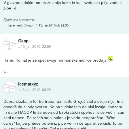
V glavnem dokler se ne zmenijo kako in kaj, svetujejo pitje vode iz
pipe :-)
Zgodovina sprememb…
spremenil:
Gregor P
(
15. jan 2010 ob 22:30
)
Okapi
::
15. jan 2010, 22:50
Hehe, Komat je že spet svoje hormonske motilce prodajal
O.
Icematxyz
::
16. jan 2010, 00:22
Dobra služba je to. Bo treba razmisliti. Greješ stol z svojo ritjo. In si
govoriš da si odgovoren. Ko pa ti dokažejo da nisi izvajal nadzora.
In da je HACCP le še eden od birokratskih špehov listov več in sam
sebi namen. Pa rečeš saj v balonu je voda neoporečna. "Who
cares" kaj pa priteče potem iz pipe ven in če aparat se čisti. To pa
je v pristojnosti Miklavža. Oni s tem nimajo nič.