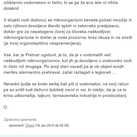
očiščenim vodomatom in tistim, ki se ga že eno leto ni nihče
dotaknil.
V stoječi vodi (balonu) se mikroorganizmi seveda počasi množijo in
zato njihovo dovoljeno število sploh ni zakonsko predpisano,
dokler gre za nepatogene (torej za človeka neškodljive)
mikroorganizme in dokler je voda prozorna, brez okusa in ne smrdi
(je torej organoleptično nespremenjena).
Vse, kar je Pretnar ugotovil, je to, da je v vodomatih več
neškodljivih mikroorganizmov, kot jih je dovoljeno v vodovodni vodi.
In čisto nič drugega. Po svoji stari navadi pa je ob objavi svojih
meritev alarmantno pretiraval, začel razlagati o legioneli ...
Nevedni ljudje se bodo sedaj bali piti iz vodomatov, na svoj račun
pa so prišli tudi dežurni ljubitelji zarot in vsi, ki mislijo, da je za to
kriva udbomafija, tajkuni, farmacevtska industrija in prostozidarji.
O.
Zgodovina sprememb…
spremenil:
Okapi
(
16. jan 2010 ob 02:33
)