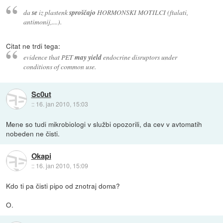
da
se
iz plastenk
sproščajo
HORMONSKI MOTILCI (ftalati,
antimonij,....).
Citat ne trdi tega:
evidence that PET
may yield
endocrine disruptors under
conditions of common use.
Sc0ut
::
16. jan 2010, 15:03
Mene so tudi mikrobiologi v službi opozorili, da cev v avtomatih
nobeden ne čisti.
Okapi
::
16. jan 2010, 15:09
Kdo ti pa čisti pipo od znotraj doma?
O.