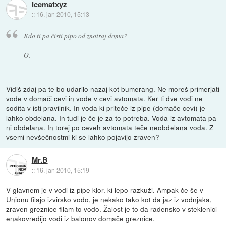
Icematxyz
::
16. jan 2010, 15:13
Kdo ti pa čisti pipo od znotraj doma?
O.
Vidiš zdaj pa te bo udarilo nazaj kot bumerang. Ne moreš primerjati
vode v domači cevi in vode v cevi avtomata. Ker ti dve vodi ne
sodita v isti pravilnik. In voda ki priteče iz pipe (domače cevi) je
lahko obdelana. In tudi je če je za to potreba. Voda iz avtomata pa
ni obdelana. In torej po ceveh avtomata teče neobdelana voda. Z
vsemi nevšečnostmi ki se lahko pojavijo zraven?
Mr.B
::
16. jan 2010, 15:19
V glavnem je v vodi iz pipe klor. ki lepo razkuži. Ampak če še v
Unionu filajo izvirsko vodo, je nekako tako kot da jaz iz vodnjaka,
zraven greznice filam to vodo. Žalost je to da radensko v steklenici
enakovredijo vodi iz balonov domače greznice.