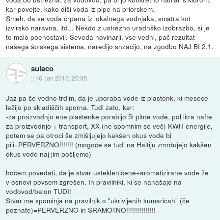
kar povejte, kako diši voda iz pipe na priorskem.
Smeh, da se voda črpana iz lokalnega vodnjaka, smatra kot
izvirsko naravna, itd... Nekdo z ustrezno uradnško izobrazbo, si je
to malo poenostavil. Seveda novinarji, vse vedni, pač rezultat
našega šolskega sistema, naredijo snzacijo, na zgodbo NAJ BI 2.1.
sulaco
::
16. jan 2010, 20:39
Jaz pa še vedno trdim, da je uporaba vode iz plastenk, ki mesece
ležijo po skladiščih sporna. Tudi zato, ker:
-za proizvodnjo ene plastenke porabijo 5l pitne vode, pol litra nafte
za proizvodnjo + transport, XX (ne spomnim se več) KWH energije,
potem se pa otroci še zmišljujejo kakšen okus vode bi
pili=PERVERZNO!!!!!!! (mogoče se tudi na Haitiju zmrdujejo kakšen
okus vode naj jim pošljemo)
hočem povedati, da je stvar ustekleničene+aromatizirane vode že
v osnovi povsem zgrešen. In pravilniki, ki se nanašajo na
vodovod/balon TUDI!
Stvar me spominja na pravilnik o "ukrivljenih kumaricah" (če
poznate)=PERVERZNO in SRAMOTNO!!!!!!!!!!!!!!!