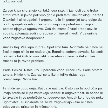
odgovornost.
Za vse ki pa si drznejo kaj takšnega razkriti javnosti pa je treba
strniti vrste in javno politično gonjo proti temu mikrobiologu naredit.
Z takšnimi ali drugačnimi argumenti. In jih ponavljat tako dolgo da
bodo sprejeti za edino resnico in nujno je potrebno zmanjšati
pomen njegove ugotovitve. Češ da imamo 2 vrsti predpisov. In
voda iz avtomata sodi v predpise o mineralni vodi. V balonih je
voda zagotovo neoporečna.
Ampak hej. Vse lepo in prav. Spet smo tam. Avtomata pa nihče ne
čisti in tega nihče ne nadzoruje. Banalna zadeva seveda. Še tisoč
primerov takšnih bi vsak lahko verjetno z glave naštel kot laik.
Ampak to je ravno problem.
Pade žičnica. Nihče kriv. Oporečna voda. Nihče kriv. Pade omet z
tunela. Nihče kriv. Zapravi se toliko in toliko državnega
premoženja. Nihče kriv.
In nihče ne odgovarja. Kaj pa je najhuje. Čisto vsa ta področja pa
imajo predpise ki pa zahtevajo nadzor in odgovornost. In osebe ki
to izvajajo in se podpišejo kot odgovorne. Ampak ko pride do neke
ugotovitve. Ali incidenta pa se vsi zagovarjajo kako ni nihče
odgovoren, pristojen in ničesar kriv.