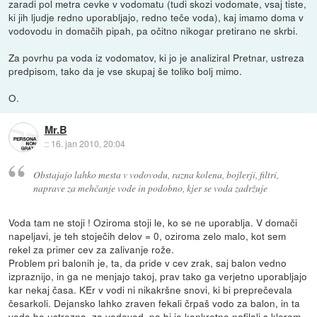
zaradi pol metra cevke v vodomatu (tudi skozi vodomate, vsaj tiste,
ki jih ljudje redno uporabljajo, redno teče voda), kaj imamo doma v
vodovodu in domačih pipah, pa očitno nikogar pretirano ne skrbi.
Za povrhu pa voda iz vodomatov, ki jo je analiziral Pretnar, ustreza
predpisom, tako da je vse skupaj še toliko bolj mimo.
O.
Mr.B
::
16. jan 2010, 20:04
Obstajajo lahko mesta v vodovodu, razna kolena, bojlerji, filtri,
naprave za mehčanje vode in podobno, kjer se voda zadržuje
Voda tam ne stoji ! Oziroma stoji le, ko se ne uporablja. V domači
napeljavi, je teh stoječih delov = 0, oziroma zelo malo, kot sem
rekel za primer cev za zalivanje rože.
Problem pri balonih je, ta, da pride v cev zrak, saj balon vedno
izpraznijo, in ga ne menjajo takoj, prav tako ga verjetno uporabljajo
kar nekaj časa. KEr v vodi ni nikakršne snovi, ki bi preprečevala
česarkoli. Dejansko lahko zraven fekali črpaš vodo za balon, in ta
voda bo ustrezna, za vodovod, pa bi jo konkretno nafilali s klorom,