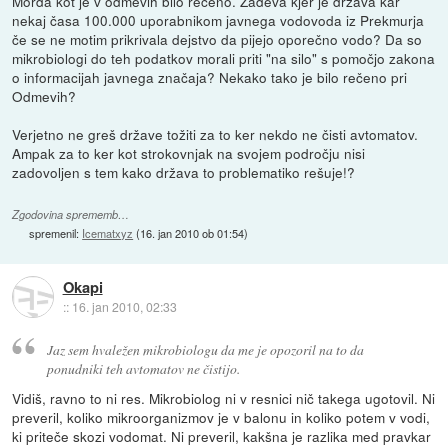
Morda kot je v odmevih bilo rečeno. Zadeva kjer je država kar
nekaj časa 100.000 uporabnikom javnega vodovoda iz Prekmurja
če se ne motim prikrivala dejstvo da pijejo oporečno vodo? Da so
mikrobiologi do teh podatkov morali priti "na silo" s pomočjo zakona
o informacijah javnega značaja? Nekako tako je bilo rečeno pri
Odmevih?
Verjetno ne greš države tožiti za to ker nekdo ne čisti avtomatov.
Ampak za to ker kot strokovnjak na svojem področju nisi
zadovoljen s tem kako država to problematiko rešuje!?
Zgodovina sprememb…
spremenil:
Icematxyz
(
16. jan 2010 ob 01:54
)
Okapi
::
16. jan 2010, 02:33
Jaz sem hvaležen mikrobiologu da me je opozoril na to da
ponudniki teh avtomatov ne čistijo.
Vidiš, ravno to ni res. Mikrobiolog ni v resnici nič takega ugotovil. Ni
preveril, koliko mikroorganizmov je v balonu in koliko potem v vodi,
ki priteče skozi vodomat. Ni preveril, kakšna je razlika med pravkar