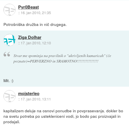
Pyr0Beast
::
16. jan 2010, 21:35
Potrošniška družba in nič drugega.
Ziga Dolhar
::
17. jan 2010, 12:10
Stvar me spominja na pravilnik o "ukrivljenih kumaricah" (če
poznate)=PERVERZNO in SRAMOTNO!!!!!!!!!!!!!!!
Mit. :)
mojsterleo
::
17. jan 2010, 13:11
kapitalizem deluje na osnovi ponudbe in povprasevanja. dokler bo
na svetu potreba po ustekleniceni vodi, jo bodo pac proizvajali in
prodajali.