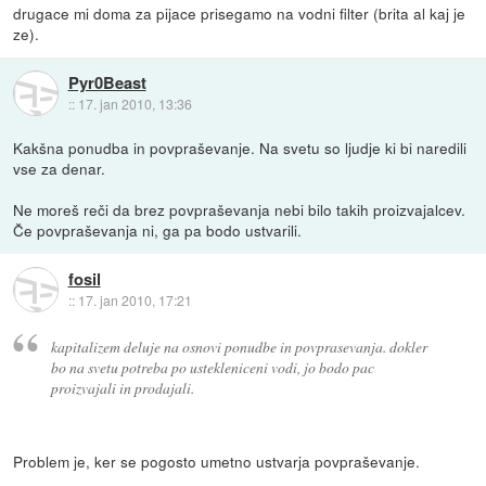
drugace mi doma za pijace prisegamo na vodni filter (brita al kaj je
ze).
Pyr0Beast
::
17. jan 2010, 13:36
Kakšna ponudba in povpraševanje. Na svetu so ljudje ki bi naredili
vse za denar.
Ne moreš reči da brez povpraševanja nebi bilo takih proizvajalcev.
Če povpraševanja ni, ga pa bodo ustvarili.
fosil
::
17. jan 2010, 17:21
kapitalizem deluje na osnovi ponudbe in povprasevanja. dokler
bo na svetu potreba po ustekleniceni vodi, jo bodo pac
proizvajali in prodajali.
Problem je, ker se pogosto umetno ustvarja povpraševanje.