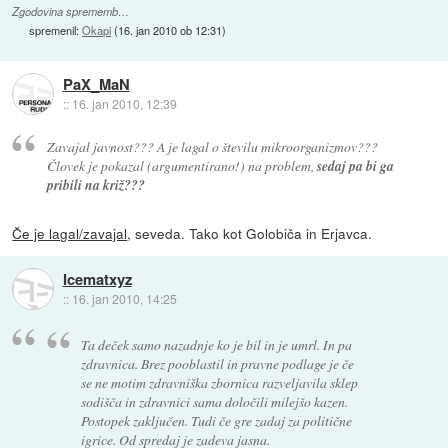
Zgodovina sprememb…
spremenil:
Okapi
(
16. jan 2010 ob 12:31
)
PaX_MaN
::
16. jan 2010, 12:39
Zavajal javnost??? A je lagal o številu mikroorganizmov???
Človek je pokazal (argumentirano!) na problem,
sedaj pa bi ga
pribili na križ???
Če je lagal/zavajal
, seveda. Tako kot Golobiča in Erjavca.
Icematxyz
::
16. jan 2010, 14:25
Ta deček samo nazadnje ko je bil in je umrl. In pa
zdravnica. Brez pooblastil in pravne podlage je če
se ne motim zdravniška zbornica razveljavila sklep
sodišča in zdravnici sama določili milejšo kazen.
Postopek zaključen. Tudi če gre zadaj za politične
igrice. Od spredaj je zadeva jasna.