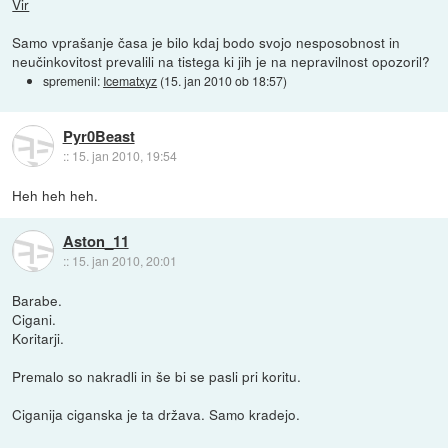
Vir
Samo vprašanje časa je bilo kdaj bodo svojo nesposobnost in
neučinkovitost prevalili na tistega ki jih je na nepravilnost opozoril?
spremenil:
Icematxyz
(
15. jan 2010 ob 18:57
)
Pyr0Beast
::
15. jan 2010, 19:54
Heh heh heh.
Aston_11
::
15. jan 2010, 20:01
Barabe.
Cigani.
Koritarji.
Premalo so nakradli in še bi se pasli pri koritu.
Ciganija ciganska je ta država. Samo kradejo.