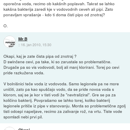
oporečna voda, recimo ob kakšnih poplavah. Takrat se lahko
kakšna bakterija zaredi kje v vodovodnih ceveh ali pipi. Zato
ponavljam vprašanje - kdo ti doma čisti pipo od znotraj?
O.
Mr.B
::
16. jan 2010, 15:30
Okapi, kaj je zate čista pipa od znotraj ?
D swinčene cevi, pa take, ki so zarustale so problematične.
Drugače pa so vis vodovodi, bolj ali manj klorirani. Torej po cevi
pride razkužena voda.
V bolnišnici teče voda iz vodovoda. Samo legionele pa ne more
uničiti, zato pa kao spuščajo vodo, da se pride novoa voda s
klorom, saj se je kor v tisti vodi že "nevtraliziral". Gre se pa za
količino bakterij. Povprašamo se lahko torej, koliko bakterij
legionele pritiče iz pipe v stanovanju. Morda so problemetične zgolj
tisti odcepi napeljave, recimo za zalivanje rož, na vrtu. Tiste vode
spomladi nebi prvi pil.
Okapi