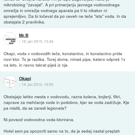
mikrobiolog "zavajal". A pri primerjanju javnega vodovodnega
omrežja in omrežja vodnega aparata pa ti to nikakor ni
sprejemljivo. Da bi ločeval da po ceveh ne teče "ista" voda. In da
obstajata 2 pravilnika.
Mr.B
::
16. jan 2010, 15:49
Okapi, voda v vodovodih teče, konstantno, in konstantno pride
novi klor. To je razlika. Torej doma, nimaš pipe, katero odpreš 1x
na leto, in ravno takrat piješ iz nje.
Okapi
::
16. jan 2010, 16:05
Obstajajo lahko mesta v vodovodu, razna kolena, bojlerji, filtri,
naprave za mehčanje vode in podobno, kjer se voda zadržuje. Kje
pa misliš, da se zaredi legionela?
Ni povsod vodovodna voda klorirana.
Hotel sem pa opozoriti samo na to, da je sedaj nastal preplah