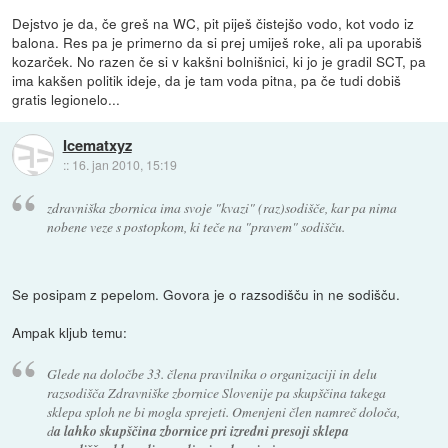
Dejstvo je da, če greš na WC, pit piješ čistejšo vodo, kot vodo iz
balona. Res pa je primerno da si prej umiješ roke, ali pa uporabiš
kozarček. No razen če si v kakšni bolnišnici, ki jo je gradil SCT, pa
ima kakšen politik ideje, da je tam voda pitna, pa če tudi dobiš
gratis legionelo...
Icematxyz
::
16. jan 2010, 15:19
zdravniška zbornica ima svoje "kvazi" (raz)sodišče, kar pa nima
nobene veze s postopkom, ki teče na "pravem" sodišču.
Se posipam z pepelom. Govora je o razsodišču in ne sodišču.
Ampak kljub temu:
Glede na določbe 33. člena pravilnika o organizaciji in delu
razsodišča Zdravniške zbornice Slovenije pa skupščina takega
sklepa sploh ne bi mogla sprejeti. Omenjeni člen namreč določa,
d
a lahko skupščina zbornice pri izredni presoji sklepa