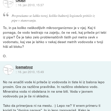
::
16. jan 2010, 15:37
Povprašamo se lahko torej, koliko bakterij legionele pritiče iz
pipe v stanovanju.
To, in pa koliko neškodljivih mikroorganizmov je v njej. Kaj ti
pomaga, če vodo testirajo na zajetju, če ne veš, kaj priteče pri tebi
iz pipe? Če je tako zelo problematičnih tistih pol metra cevk v
vodomatu, kaj vse je lahko v nekaj deset metrih vodovoda v tvoji
hiši ali bloku?
O.
Icematxyz
::
16. jan 2010, 15:49
No ne enačiti vode ki priteče iz vodovoda in tiste ki iz balona lepo
prosim. Gre za različne pravilnike. In različno obdelano vodo.
Mineralna voda ni obdelana in ne sme biti. Voda v javnem
vodovodu pa je če ni skladna.
Tako da primerjava ni na mestu. :) Lepo ne? V enem primeru ti
koristi ta "dvojna narava". In jo lepo zagovarjaš. Kako je