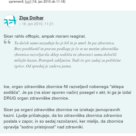
spremenil:
fosil
(
16. jan 2010 ob 11:18
)
Ziga Dolhar
::
16. jan 2010, 11:21
Sicer rahlo offtopic, ampak moram reagirat.
Ta deček samo nazadnje ko je bil in je umrl. In pa zdravnica.
Brez pooblastil in pravne podlage je če se ne motim zdravniška
zbornica razveljavila sklep sodišča in zdravnici sama določili
milejšo kazen. Postopek zaključen. Tudi če gre zadaj za politične
igrice. Od spredaj je zadeva jasna.
Ice, organ zdravniške zbornice NI razveljavil nobenega "sklepa
sodišča". Je pa (na sicer sporen način) posegel v akt, ki ga je izdal
DRUG organ zdravniške zbornice.
Sicer pa organi zdravniške zbornice ne izrekajo javnopravnih
kazni. Ljudje pričakujejo, da bo zdravniška zbornica zdravnico
poslala v zapor, in so sedaj razočarani, ker mislijo, da zbornica
opravlja "sodno pristojnost" nad zdravniki.