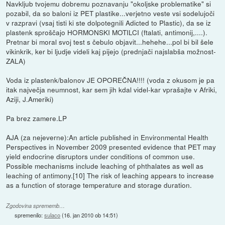
Navkljub tvojemu dobremu poznavanju "okoljske problematike" si
pozabil, da so baloni iz PET plastike...verjetno veste vsi sodelujoči
v razpravi (vsaj tisti ki ste dolpotegnili Adicted to Plastic), da se iz
plastenk sproščajo HORMONSKI MOTILCI (ftalati, antimonij,....).
Pretnar bi moral svoj test s čebulo objavit...hehehe...pol bi bil šele
vikinkrik, ker bi ljudje videli kaj pijejo (prednjači najslabša možnost-
ZALA)
Voda iz plastenk/balonov JE OPOREČNA!!!! (voda z okusom je pa
itak največja neumnost, kar sem jih kdal videl-kar vprašajte v Afriki,
Aziji, J.Ameriki)
Pa brez zamere.LP
AJA (za nejeverne):An article published in Environmental Health
Perspectives in November 2009 presented evidence that PET may
yield endocrine disruptors under conditions of common use.
Possible mechanisms include leaching of phthalates as well as
leaching of antimony.[10] The risk of leaching appears to increase
as a function of storage temperature and storage duration.
Zgodovina sprememb…
spremenilo:
sulaco
(
16. jan 2010 ob 14:51
)