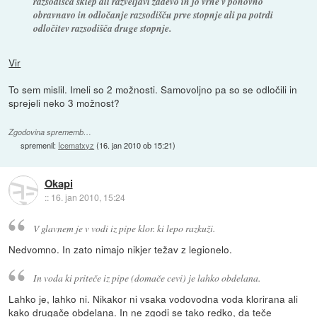
razsodišča sklep ali razveljavi zadevo in jo vrne v ponovno
obravnavo in odločanje razsodišču prve stopnje ali pa potrdi
odločitev razsodišča druge stopnje.
Vir
To sem mislil. Imeli so 2 možnosti. Samovoljno pa so se odločili in
sprejeli neko 3 možnost?
Zgodovina sprememb…
spremenil:
Icematxyz
(
16. jan 2010 ob 15:21
)
Okapi
::
16. jan 2010, 15:24
V glavnem je v vodi iz pipe klor. ki lepo razkuži.
Nedvomno. In zato nimajo nikjer težav z legionelo.
In voda ki priteče iz pipe (domače cevi) je lahko obdelana.
Lahko je, lahko ni. Nikakor ni vsaka vodovodna voda klorirana ali
kako drugače obdelana. In ne zgodi se tako redko, da teče