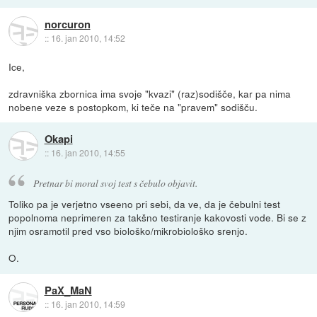
norcuron
::
16. jan 2010, 14:52
Ice,
zdravniška zbornica ima svoje "kvazi" (raz)sodišče, kar pa nima
nobene veze s postopkom, ki teče na "pravem" sodišču.
Okapi
::
16. jan 2010, 14:55
Pretnar bi moral svoj test s čebulo objavit.
Toliko pa je verjetno vseeno pri sebi, da ve, da je čebulni test
popolnoma neprimeren za takšno testiranje kakovosti vode. Bi se z
njim osramotil pred vso biološko/mikrobiološko srenjo.
O.
PaX_MaN
::
16. jan 2010, 14:59