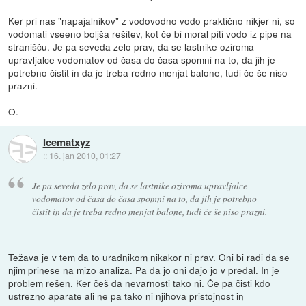
Ker pri nas "napajalnikov" z vodovodno vodo praktično nikjer ni, so
vodomati vseeno boljša rešitev, kot če bi moral piti vodo iz pipe na
stranišču. Je pa seveda zelo prav, da se lastnike oziroma
upravljalce vodomatov od časa do časa spomni na to, da jih je
potrebno čistit in da je treba redno menjat balone, tudi če še niso
prazni.
O.
Icematxyz
::
16. jan 2010, 01:27
Je pa seveda zelo prav, da se lastnike oziroma upravljalce
vodomatov od časa do časa spomni na to, da jih je potrebno
čistit in da je treba redno menjat balone, tudi če še niso prazni.
Težava je v tem da to uradnikom nikakor ni prav. Oni bi radi da se
njim prinese na mizo analiza. Pa da jo oni dajo jo v predal. In je
problem rešen. Ker češ da nevarnosti tako ni. Če pa čisti kdo
ustrezno aparate ali ne pa tako ni njihova pristojnost in