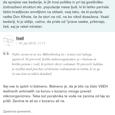
da sprejme vse bedarije, ki jih trosi politika in pri tej gostilniško
izobrazbeni strukturi slo. populacije masa ljudi, ki bi lahko parirala
tistim kradljivcev smrdljivim na oblasti, vsaj tako, da bi podprla
redke Don Kihote, če že stori ne nič, ne bo nikoli dosežena. Vsaki
bedariji, ki jo slišijo, važno, da pride od "prave osebe, prikimajo,
češ, saj je rekel minister.
fosil
::
16. jan 2010, 11:17
Vidiš, ravno to ni res. Mikrobiolog ni v resnici nič takega
ugotovil. Ni preveril, koliko mikroorganizmov je v balonu in
koliko potem v vodi, ki priteče skozi vodomat. Ni preveril, kakšna
je razlika med pravkar očiščenim vodomatom in tistim, ki se ga
že eno leto ni nihče dotaknil.
Sej vse to sploh ni bistveno. Bistveno je, da je bilo na čisto VSEH
testiranih avtomatih na koncu v kozarcu mnogo preveč
mikroorganizmov. Tebe kot porabnika te vode ne zanima od kje so
prišli. Zanima te ali so v kozarcu ali ne.
Zgodovina sprememb…