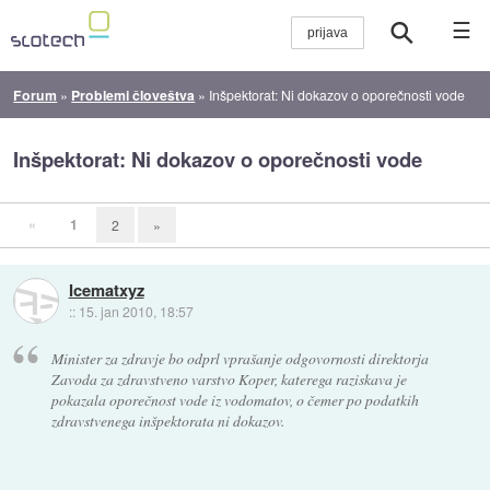
☰
Forum
»
Problemi človeštva
»
Inšpektorat: Ni dokazov o oporečnosti vode
Inšpektorat: Ni dokazov o oporečnosti vode
«
1
2
»
Icematxyz
::
15. jan 2010, 18:57
Minister za zdravje bo odprl vprašanje odgovornosti direktorja
Zavoda za zdravstveno varstvo Koper, katerega raziskava je
pokazala oporečnost vode iz vodomatov, o čemer po podatkih
zdravstvenega inšpektorata ni dokazov.