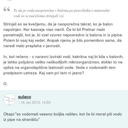
To da je voda neoporečna v balonu po pravilniku o mineralni
vodi so se načeloma strinjali vsi.
Strinjali so se kvečjemu, da je neoporečna takrat, ko je balon
napolnjen. Ker kasneje niso merili. Če bi bil Pretnar malo
pametnejši, kot je, bi vzel vzorec neposredno iz balona in iz pipice.
Potem bi vsaj kaj vedel. Ampak njemu je bilo pomembno samo, da
naredi malo preplaha v javnosti.
In, kot rečeno - v naravni izvirski vodi, kakršna naj bi bila v balonih,
je lahko poljubno veliko neškodljivih mikroorganizmov, dokler to ne
vpliva na organoleptične lastnosti vode. Voda v vodomatih tem
predpisom ustreza. Kaj vam pri tem ni jasno?
O.
sulaco
::
16. jan 2010, 14:50
Okapi:"so vodomati vseeno boljša rešitev, kot če bi moral piti vodo
iz pipe na stranišču"