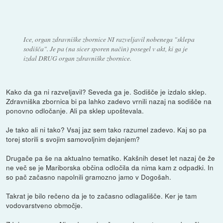
Ice, organ zdravniške zbornice NI razveljavil nobenega "sklepa
sodišča". Je pa (na sicer sporen način) posegel v akt, ki ga je
izdal DRUG organ zdravniške zbornice.
Kako da ga ni razveljavil? Seveda ga je. Sodišče je izdalo sklep.
Zdravniška zbornica bi pa lahko zadevo vrnili nazaj na sodišče na
ponovno odločanje. Ali pa sklep upoštevala.
Je tako ali ni tako? Vsaj jaz sem tako razumel zadevo. Kaj so pa
torej storili s svojim samovoljnim dejanjem?
Drugače pa še na aktualno tematiko. Kakšnih deset let nazaj če že
ne več se je Mariborska občina odločila da nima kam z odpadki. In
so pač začasno napolnili gramozno jamo v Dogošah.
Takrat je bilo rečeno da je to začasno odlagališče. Ker je tam
vodovarstveno območje.