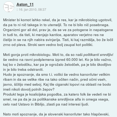
Aston_11
::
16. jan 2010, 08:37
Minister bi komot lahko rekel, da je res, kar je mikrobiolog ugotovil,
da pa to ni nič takega in to utemeljil. To ne bi bilo nič posebnega.
Organizmi gor ali dol, prav je, da se ve za potogene in nepatogene
in tudi to, da tisti, ki menjajo kantice, aparatov verjetno res ne
čistijo in se na njih nabira svinjarija. Tisti, ki kaj razmišlja, bo že ločil
zrno od pleva. Stroki sem vedno bolj zaupal kot politiki.
Moti gonja proti mikrobiologu. Moti to, da so naši
politikanti smrdljivi
še vedno na ravni podplemena izpred 60.000 let. Ko je bilo važno,
kaj bo v želodčku, kar pa je ogrožalo želodček, pa je bilo škodljivo
in je bilo treba odstraniti.
Hudo je spoznanje, da smo t.i. volilci še vedno kanonfuter velikim
ribam in da se velike ribe na tako očiten način, pred očmi vseh,
javno, ščitijo med seboj. Kaj tile ciganski lopovi na oblasti ne bodo
imeli nikoli dovolj polnih žepov?
Produkt tega je koalicijska pogodba, za katero folk še vedeti ne bi
smel, ne pa da je za politikanske smrdljivce alfa in omega vsega,
celo nad Ustavo in Biblijo, zlasti pa nad interesi ljudi.
Nato moti spoznanje, da je slovenski kanonfuter tako hlapčevski,