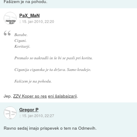
Fašizem je na pohodu.
PaX_MaN
::
15. jan 2010, 22:20
Barabe.
Cigani.
Koritarji.
Premalo so nakradli in še bi se pasli pri koritu.
Ciganija ciganska je ta država. Samo kradejo.
Fašizem je na pohodu.
Jep.
ZZV Koper so res
eni šalabajzarji
.
Gregor P
::
15. jan 2010, 22:27
Ravno sedaj imajo prispevek o tem na Odmevih.