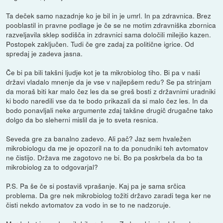
Ta deček samo nazadnje ko je bil in je umrl. In pa zdravnica. Brez
pooblastil in pravne podlage je če se ne motim zdravniška zbornica
razveljavila sklep sodišča in zdravnici sama določili milejšo kazen.
Postopek zaključen. Tudi če gre zadaj za politične igrice. Od
spredaj je zadeva jasna.
Če bi pa bili takšni ljudje kot je ta mikrobiolog tiho. Bi pa v naši
državi vladalo mnenje da je vse v najlepšem redu? Se pa strinjam
da moraš biti kar malo čez les da se greš bosti z državnimi uradniki
ki bodo naredili vse da te bodo prikazali da si malo čez les. In da
bodo ponavljali neke argumente zdaj takšne drugič drugačne tako
dolgo da bo sleherni mislil da je to sveta resnica.
Seveda gre za banalno zadevo. Ali pač? Jaz sem hvaležen
mikrobiologu da me je opozoril na to da ponudniki teh avtomatov
ne čistijo. Država me zagotovo ne bi. Bo pa poskrbela da bo ta
mikrobiolog za to odgovarjal?
P.S. Pa še če si postaviš vprašanje. Kaj pa je sama srčica
problema. Da gre nek mikrobiolog tožiti državo zaradi tega ker ne
čisti nekdo avtomatov za vodo in se to ne nadzoruje.