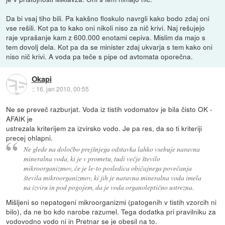
Da bi vsaj tiho bili. Pa kakšno floskulo navrgli kako bodo zdaj oni
vse rešili. Kot pa to kako oni nikoli niso za nič krivi. Naj rešujejo
raje vprašanje kam z 600.000 enotami cepiva. Mislim da majo s
tem dovolj dela. Kot pa da se minister zdaj ukvarja s tem kako oni
niso nič krivi. A voda pa teče s pipe od avtomata oporečna.
Okapi
::
16. jan 2010, 00:55
Ne se preveč razburjat. Voda iz tistih vodomatov je bila čisto OK -
AFAIK je
ustrezala kriterijem za izvirsko vodo. Je pa res, da so ti kriteriji
precej ohlapni.
Ne glede na določbo prejšnjega odstavka lahko vsebuje naravna
mineralna voda, ki je v prometu, tudi večje število
mikroorganizmov, če je le-to posledica običajnega povečanja
števila mikroorganizmov, ki jih je naravna mineralna voda imela
na izviru in pod pogojem, da je voda organoleptično ustrezna.
Mišljeni so nepatogeni mikroorganizmi (patogenih v tistih vzorcih ni
bilo), da ne bo kdo narobe razumel. Tega dodatka pri pravilniku za
vodovodno vodo ni in Pretnar se je obesil na to.