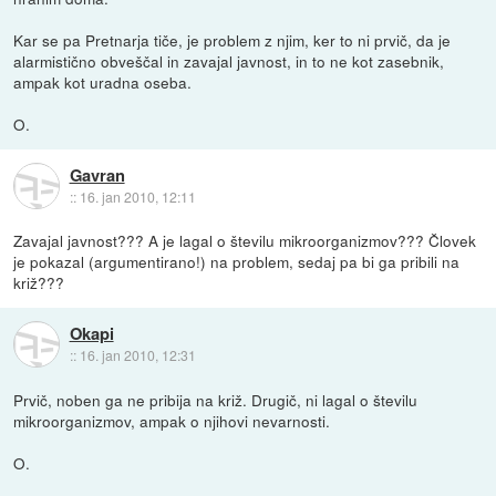
Kar se pa Pretnarja tiče, je problem z njim, ker to ni prvič, da je
alarmistično obveščal in zavajal javnost, in to ne kot zasebnik,
ampak kot uradna oseba.
O.
Gavran
::
16. jan 2010, 12:11
Zavajal javnost??? A je lagal o številu mikroorganizmov??? Človek
je pokazal (argumentirano!) na problem, sedaj pa bi ga pribili na
križ???
Okapi
::
16. jan 2010, 12:31
Prvič, noben ga ne pribija na križ. Drugič, ni lagal o številu
mikroorganizmov, ampak o njihovi nevarnosti.
O.