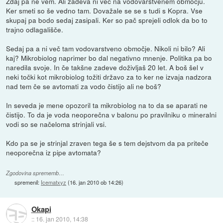
Zdaj pa ne vem. Ali zadeva ni več na vodovarstvenem območju.
Ker smeti so še vedno tam. Dovažale se se s tudi s Kopra. Vse
skupaj pa bodo sedaj zasipali. Ker so pač sprejeli odlok da bo to
trajno odlagališče.
Sedaj pa a ni več tam vodovarstveno območje. Nikoli ni bilo? Ali
kaj? Mikrobiolog naprimer bo dal negativno mnenje. Politika pa bo
naredila svoje. In če takšne zadeve doživljaš 20 let. A boš šel v
neki točki kot mikrobiolog tožiti državo za to ker ne izvaja nadzora
nad tem če se avtomati za vodo čistijo ali ne boš?
In seveda je mene opozoril ta mikrobiolog na to da se aparati ne
čistijo. To da je voda neoporečna v balonu po pravilniku o mineralni
vodi so se načeloma strinjali vsi.
Kdo pa se je strinjal zraven tega še s tem dejstvom da pa priteče
neoporečna iz pipe avtomata?
Zgodovina sprememb…
spremenil:
Icematxyz
(
16. jan 2010 ob 14:26
)
Okapi
::
16. jan 2010, 14:38