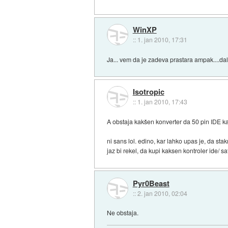
WinXP
::
1. jan 2010, 17:31
Ja... vem da je zadeva prastara ampak....dal 
Isotropic
::
1. jan 2010, 17:43
A obstaja kakšen konverter da 50 pin IDE ka
ni sans lol. edino, kar lahko upas je, da st
jaz bi rekel, da kupi kaksen kontroler ide/ 
Pyr0Beast
::
2. jan 2010, 02:04
Ne obstaja.