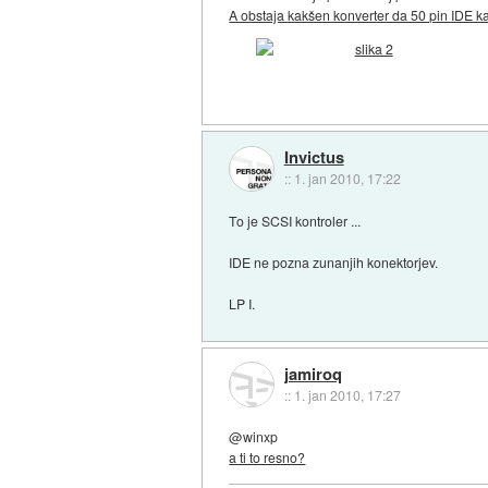
A obstaja kakšen konverter da 50 pin IDE ka
Invictus
::
1. jan 2010, 17:22
To je SCSI kontroler ...
IDE ne pozna zunanjih konektorjev.
LP I.
jamiroq
::
1. jan 2010, 17:27
@winxp
a ti to resno?