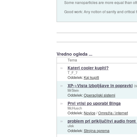
Some nanoparticles are more equal than ot
Good work: Any notion of sanity and critical t
Vredno ogleda ...
Tema
»
Kateri cooler kupiti?
T_F_7
Oddelek:
Kaj kupiti
»
XP->Vista izboljšave in popravki
(s
MrStein
Oddelek:
Operacijski sistemi
»
Prvi vtisi po uporabi Binga
McHusch
Oddelek:
Novice
/
Omrežja / internet
»
problem pri priključitvi audio front
ufek
Oddelek:
Strojna oprema