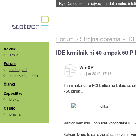
ByteDance trenira največji model umetne intel
Forum
»
Strojna oprema
»
IDE
Novice
IDE krmilnik ni 40 ampak 50 P
arhiv
Forum
WinXP
mali oglasi
::
1. jan 2010, 17:18
teme zadnjih 24h
Članki
Imam neko staro PCI kartico na katero se p
- 50 pinski...
Zaposlitve
brskaj
Ostalo
pravila
Kartico sem mislil ponucati kot dodatni IDE 
Kaksen izhod je pa to zunaj pa ne vem... ver