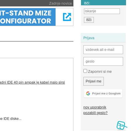
Išči:
Zadnje novice
Prijava
Zapomni si me
adni IDE 40 pin ampak je kabel malo sirsi
nov uporabnik
pozabili geslo?
e IDE diske...