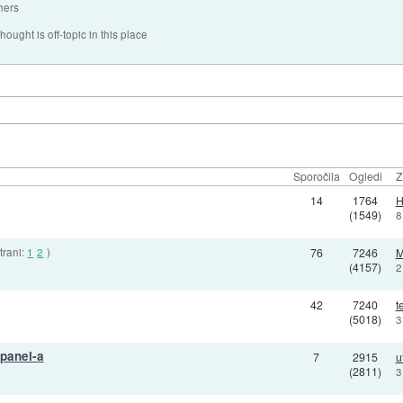
hers
hought is off-topic in this place
Sporočila
Ogledi
Z
14
1764
H
(1549)
8
trani:
1
2
)
76
7246
M
(4157)
2
42
7240
t
(5018)
3
 panel-a
7
2915
u
(2811)
3