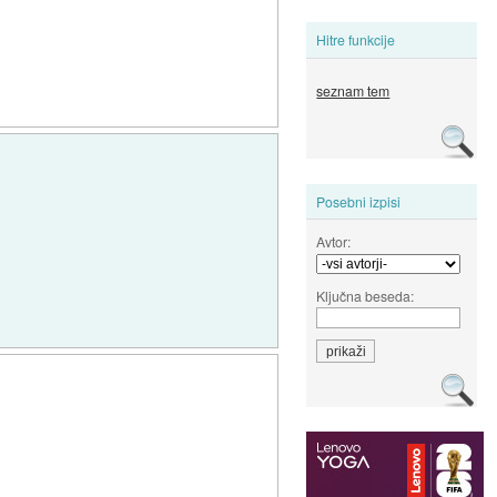
Hitre funkcije
seznam tem
Posebni izpisi
Avtor:
Ključna beseda: