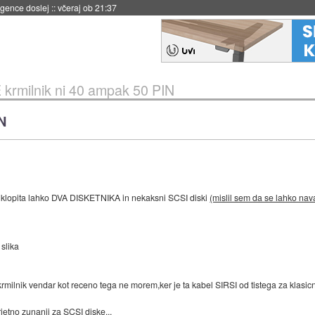
igence doslej
::
včeraj ob 21:37
 krmilnik ni 40 ampak 50 PIN
IN
riklopita lahko DVA DISKETNIKA in nekaksni SCSI diski
(mislil sem da se lahko nav
slika
krmilnik vendar kot receno tega ne morem,ker je ta kabel SIRSI od tistega za klasicn
jetno zunanji za SCSI diske...