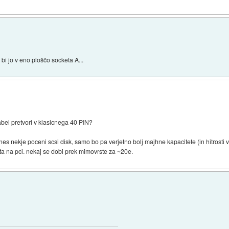
bi jo v eno ploščo socketa A...
bel pretvori v klasicnega 40 PIN?
aknes nekje poceni scsi disk, samo bo pa verjetno bolj majhne kapacitete (in hitrosti
sata na pci. nekaj se dobi prek mimovrste za ~20e.