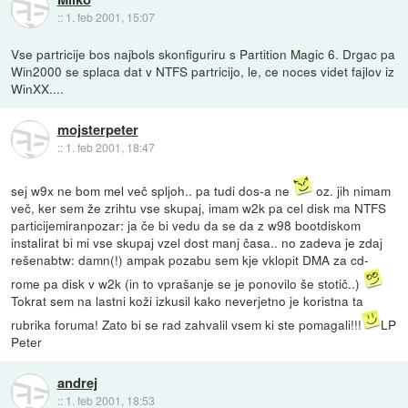
::
1. feb 2001, 15:07
Vse partricije bos najbols skonfiguriru s Partition Magic 6. Drgac pa
Win2000 se splaca dat v NTFS partricijo, le, ce noces videt fajlov iz
WinXX....
mojsterpeter
::
1. feb 2001, 18:47
sej w9x ne bom mel več spljoh.. pa tudi dos-a ne
oz. jih nimam
več, ker sem že zrihtu vse skupaj, imam w2k pa cel disk ma NTFS
particijemiranpozar: ja če bi vedu da se da z w98 bootdiskom
instalirat bi mi vse skupaj vzel dost manj časa.. no zadeva je zdaj
rešenabtw: damn(!) ampak pozabu sem kje vklopit DMA za cd-
rome pa disk v w2k (in to vprašanje se je ponovilo še stotič..)
Tokrat sem na lastni koži izkusil kako neverjetno je koristna ta
rubrika foruma! Zato bi se rad zahvalil vsem ki ste pomagali!!!
LP
Peter
andrej
::
1. feb 2001, 18:53