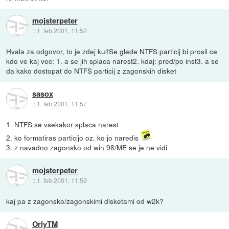
mojsterpeter
::
1. feb 2001, 11:52
Hvala za odgovor, to je zdej kul!Se glede NTFS particij bi prosil ce
kdo ve kaj vec: 1. a se jih splaca narest2. kdaj: pred/po inst3. a se
da kako dostopat do NTFS particij z zagonskih disket
sasox
::
1. feb 2001, 11:57
1. NTFS se vsekakor splaca narest
2. ko formatiras particijo oz. ko jo naredis
3. z navadno zagonsko od win 98/ME se je ne vidi
mojsterpeter
::
1. feb 2001, 11:59
kaj pa z zagonsko/zagonskimi disketami od w2k?
OrlyTM