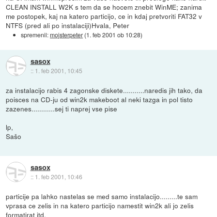
CLEAN INSTALL W2K s tem da se hocem znebit WinME; zanima
me postopek, kaj na katero particijo, ce in kdaj pretvoriti FAT32 v
NTFS (pred ali po instalaciji)Hvala, Peter
spremenil:
mojsterpeter
(
1. feb 2001 ob 10:28
)
sasox
::
1. feb 2001, 10:45
za instalacijo rabis 4 zagonske diskete...........naredis jih tako, da
poisces na CD-ju od win2k makeboot al neki tazga in pol tisto
zazenes............sej ti naprej vse pise
lp,
Sašo
sasox
::
1. feb 2001, 10:46
particije pa lahko nastelas se med samo instalacijo.........te sam
vprasa ce zelis in na katero particijo namestit win2k ali jo zelis
formatirat itd.