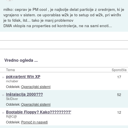
milko: ceprav je PM cool , je najbolje delat particije z orednjem, ki je
vgrajeno v sistem. ce uporablas w2k je to setup od w2k, pri win9x
je to fdisk, itd... tako je manj problemov
DMA vklopis na properties od kontrolerja, ne na sami enoti...
Vredno ogleda ...
Tema
Sporočila
»
pokvarjeni Win XP
17
mchaber
Oddelek:
Operacijski sistemi
»
inštalacija 2000???
52
SkIDiver
Oddelek:
Operacijski sistemi
»
Bootable Floppy? Kako?????????'
12
R@C@
Oddelek:
Pomoč in nasveti