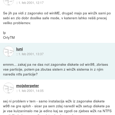
::
1. feb 2001, 12:17
Se jih pa vidi z zagonsko od winME, drugač majo pa win2k sami po
sebi en zlo dobr doslike safe mode, v katerem lahko rešiš precej
veliko problemov.
lp
OrlyTM
luni
::
1. feb 2001, 13:37
emmm... zakaj pa ne das not zagonske diskete od win98, zbrises
vse particije, potem pa zbutas sistem z win2k sistema in z njim
naredis ntfs particije?
mojsterpeter
::
1. feb 2001, 14:05
sej ni problem v tem - samo instalacija w2k iz zagonske diskete
w98 ne gre sploh - sicer pa sem zdaj naredil w2k setup diskete pa
je vse kulzanimalo me je edino kaj se zgodi ce zjebes w2k na NTFS