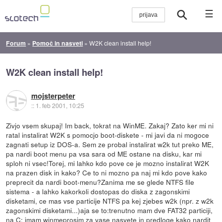
☰
Forum
»
Pomoč in nasveti
»
W2K clean install help!
W2K clean install help!
mojsterpeter
::
1. feb 2001, 10:25
Zivjo vsem skupaj! Im back, tokrat na WinME. Zakaj? Zato ker mi ni
ratal instalirat W2K s pomocjo boot-diskete - mi javi da ni mogoce
zagnati setup iz DOS-a. Sem ze probal instalirat w2k tut preko ME,
pa nardi boot menu pa vsa sara od ME ostane na disku, kar mi
sploh ni vsec!Torej, mi lahko kdo pove ce je mozno instalirat W2K
na prazen disk in kako? Ce to ni mozno pa naj mi kdo pove kako
preprecit da nardi boot-menu?Zanima me se glede NTFS file
sistema - a lahko kakorkoli dostopas do diska z zagonskimi
disketami, ce mas vse particije NTFS pa kej zjebes w2k (npr. z w2k
zagonskimi disketami...)aja se to:trenutno mam dve FAT32 particiji,
na C: imam winmeprosim za vase nasvete in predloge kako nardit