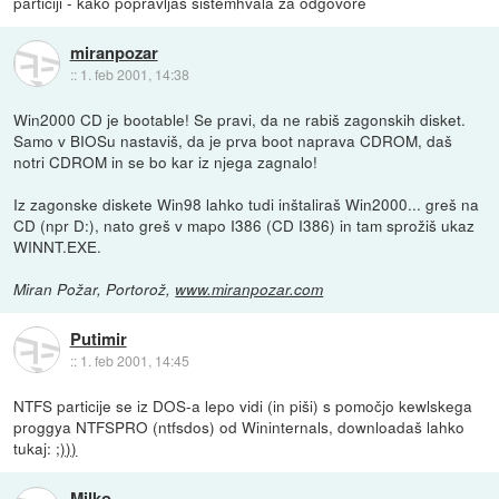
particiji - kako popravljas sistemhvala za odgovore
miranpozar
::
1. feb 2001, 14:38
Win2000 CD je bootable! Se pravi, da ne rabiš zagonskih disket.
Samo v BIOSu nastaviš, da je prva boot naprava CDROM, daš
notri CDROM in se bo kar iz njega zagnalo!
Iz zagonske diskete Win98 lahko tudi inštaliraš Win2000... greš na
CD (npr D:), nato greš v mapo I386 (CD I386) in tam sprožiš ukaz
WINNT.EXE.
Miran Požar, Portorož,
www.miranpozar.com
Putimir
::
1. feb 2001, 14:45
NTFS particije se iz DOS-a lepo vidi (in piši) s pomočjo kewlskega
proggya NTFSPRO (ntfsdos) od Wininternals, downloadaš lahko
tukaj:
;)))
Milko