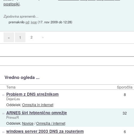
postopki
.
Zgodovina sprememb…
premaknilo
od
:
jype
(
17. nov 2009 ob 12:28
)
2
»
«
1
Vredno ogleda ...
Tema
Sporočila
»
Problem z DNS strežnikom
8
DejanLes
Oddelek:
Omrežja in internet
»
ARNES širi hrbtenično omrežje
32
PrimozR
Oddelek:
Novice
/
Omrežja / internet
»
windows server 2003 DNS za routerjem
6