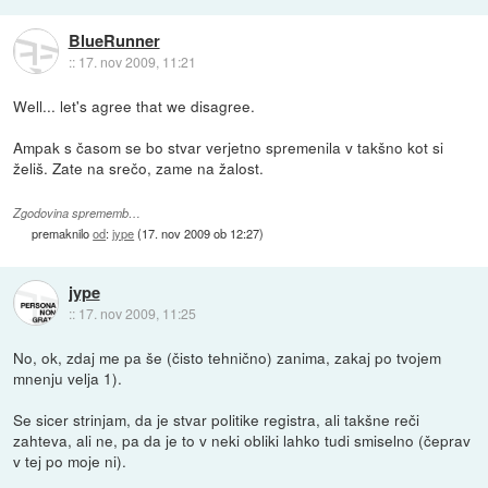
BlueRunner
::
17. nov 2009, 11:21
Well... let's agree that we disagree.
Ampak s časom se bo stvar verjetno spremenila v takšno kot si
želiš. Zate na srečo, zame na žalost.
Zgodovina sprememb…
premaknilo
od
:
jype
(
17. nov 2009 ob 12:27
)
jype
::
17. nov 2009, 11:25
No, ok, zdaj me pa še (čisto tehnično) zanima, zakaj po tvojem
mnenju velja 1).
Se sicer strinjam, da je stvar politike registra, ali takšne reči
zahteva, ali ne, pa da je to v neki obliki lahko tudi smiselno (čeprav
v tej po moje ni).