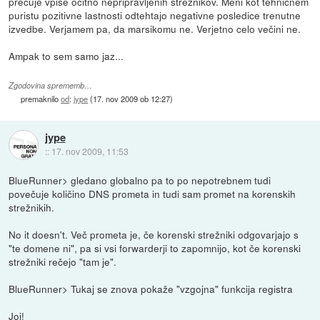
prečuje vpise očitno nepripravljenih strežnikov. Meni kot tehničnem
puristu pozitivne lastnosti odtehtajo negativne posledice trenutne
izvedbe. Verjamem pa, da marsikomu ne. Verjetno celo večini ne.
Ampak to sem samo jaz...
Zgodovina sprememb…
premaknilo
od
:
jype
(
17. nov 2009 ob 12:27
)
jype
::
17. nov 2009, 11:53
BlueRunner> gledano globalno pa to po nepotrebnem tudi
povečuje količino DNS prometa in tudi sam promet na korenskih
strežnikih.
No it doesn't. Več prometa je, če korenski strežniki odgovarjajo s
"te domene ni", pa si vsi forwarderji to zapomnijo, kot če korenski
strežniki rečejo "tam je".
BlueRunner> Tukaj se znova pokaže "vzgojna" funkcija registra
Joj!