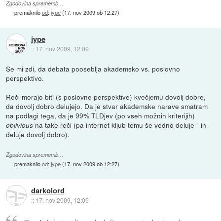
Zgodovina sprememb…
premaknilo
od
:
jype
(
17. nov 2009 ob 12:27
)
jype
::
17. nov 2009, 12:09
Se mi zdi, da debata pooseblja akademsko vs. poslovno
perspektivo.
Reči morajo biti (s poslovne perspektive) kvečjemu dovolj dobre,
da dovolj dobro delujejo. Da je stvar akademske narave smatram
na podlagi tega, da je 99% TLDjev (po vseh možnih kriterijih)
na take reči (pa internet kljub temu še vedno deluje - in
oblivious
deluje dovolj dobro).
Zgodovina sprememb…
premaknilo
od
:
jype
(
17. nov 2009 ob 12:27
)
darkolord
::
17. nov 2009, 12:09