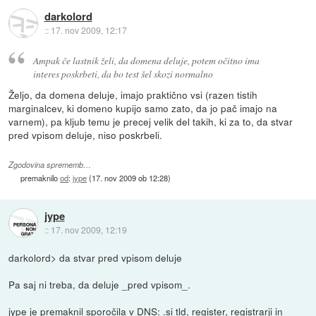
darkolord
::
17. nov 2009, 12:17
Ampak če lastnik želi, da domena deluje, potem očitno ima
interes poskrbeti, da bo test šel skozi normalno
Željo, da domena deluje, imajo praktično vsi (razen tistih
marginalcev, ki domeno kupijo samo zato, da jo pač imajo na
varnem), pa kljub temu je precej velik del takih, ki za to, da stvar
pred vpisom deluje, niso poskrbeli.
Zgodovina sprememb…
premaknilo
od
:
jype
(
17. nov 2009 ob 12:28
)
jype
::
17. nov 2009, 12:19
darkolord> da stvar pred vpisom deluje
Pa saj ni treba, da deluje _pred vpisom_.
jype
je premaknil sporočila v
DNS: .si tld, register, registrarji in