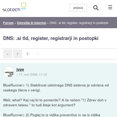
☰
Forum
»
Omrežja in internet
»
DNS: .si tld, register, registrarji in postopki
DNS: .si tld, register, registrarji in postopki
2
»
«
1
jype
::
17. nov 2009, 11:15
BlueRunner> 1) Stabilnost celotnega DNS sistema je odvisna od
vsakega člena v verigi.
Wait, what? Kaj naj bi to pomenilo? A če rečem "1) Zdrav duh v
zdravem telesu." to tudi šteje kot argument?
BlueRunner> 2) Poglej to iz vidika preventive in ne iz vidika