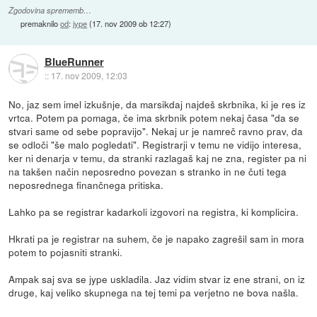
Zgodovina sprememb…
premaknilo
od
:
jype
(
17. nov 2009 ob 12:27
)
BlueRunner
::
17. nov 2009, 12:03
No, jaz sem imel izkušnje, da marsikdaj najdeš skrbnika, ki je res iz
vrtca. Potem pa pomaga, če ima skrbnik potem nekaj časa "da se
stvari same od sebe popravijo". Nekaj ur je namreč ravno prav, da
se odloči "še malo pogledati". Registrarji v temu ne vidijo interesa,
ker ni denarja v temu, da stranki razlagaš kaj ne zna, register pa ni
na takšen način neposredno povezan s stranko in ne čuti tega
neposrednega finančnega pritiska.
Lahko pa se registrar kadarkoli izgovori na registra, ki komplicira.
Hkrati pa je registrar na suhem, če je napako zagrešil sam in mora
potem to pojasniti stranki.
Ampak saj sva se jype uskladila. Jaz vidim stvar iz ene strani, on iz
druge, kaj veliko skupnega na tej temi pa verjetno ne bova našla.