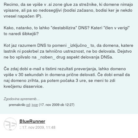
Recimo, da se vpiše v .si zone glue za strežnike, ki domene nimajo
vpisane, ali pa so nedosegljivi (bodisi začasno, bodisi ker je nekdo
vnesel napačen IP).
Kako, natanko, to lahko "destabilizira" DNS? Kateri "člen v verigi"
to naredi šibkejši?
Kot jaz razumem DNS to pomeni _izključno_ to, da domena, katere
lastnik ni poskrbel za tehnično ustreznost, ne bo delovala. Dejstvo
ne bo vplivalo na _noben_ drug aspekt delovanja DNSa.
Če zdaj dobi e-mail s tistimi rezultati preverjanja, lahko domeno
vpiše v 30 sekundah in domena prične delovati. Če dobi email da
naj domeno zrihta, pa potem počaka 3 ure, se meni to zdi
kvečjemu disservice.
Zgodovina sprememb…
premaknilo
od
:
jype
(
17. nov 2009 ob 12:27
)
BlueRunner
::
17. nov 2009, 11:48