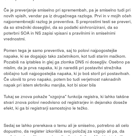
Če je preverjanje smiselno pri spremembah, pa je smiselno tudi pri
novih vpisih, vendar pa iz drugačnega razloga. Prvi in v mojih očeh
najpomembnejši razlog je preventiva. S preprostimi testi se preveri,
da so strežniki dosegljivi, da so podatki sinhronizirani, da so
poterbni SOA in NS zapisi vpisani s pravilnimi in smiselnimi
vrednostmi.
Pomen tega je samo preventiva, saj to polovi najpogostejše
napake, ki se dogajajo tako začetnikom, kot tudi starim mačkom.
Pozabiš na iptables in glej ga zlomka DNS ni dosegljiv. Osebno pa
mislim, da je prva napaka, ki jo narediš pri postavitvi strežnika
običajno tudi najpogostejša napaka, ki jo boš storil pri postavitvah.
Če uloviš to prvo napako, potem bo tudi verjetnost naknadnih
napak pri istem skrbniku manjša, kot bi sicer bila
Tukaj se znova pokaže "vzgojna" funkcija registra, ki lahko takšne
stvari znova polovi neodvisno od registrarjev in dejansko doseže
efekt, ki ga bi registrarji samostojno le težko.
Sedaj se lahko prerekava o temu ali je smiselno, potrebno ali celo
dopustno, da register izkorišča svoj položaj za vzgojo ali pa, da