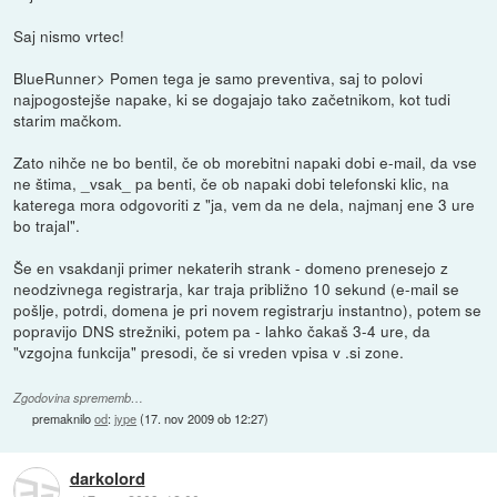
Saj nismo vrtec!
BlueRunner> Pomen tega je samo preventiva, saj to polovi
najpogostejše napake, ki se dogajajo tako začetnikom, kot tudi
starim mačkom.
Zato nihče ne bo bentil, če ob morebitni napaki dobi e-mail, da vse
ne štima, _vsak_ pa benti, če ob napaki dobi telefonski klic, na
katerega mora odgovoriti z "ja, vem da ne dela, najmanj ene 3 ure
bo trajal".
Še en vsakdanji primer nekaterih strank - domeno prenesejo z
neodzivnega registrarja, kar traja približno 10 sekund (e-mail se
pošlje, potrdi, domena je pri novem registrarju instantno), potem se
popravijo DNS strežniki, potem pa - lahko čakaš 3-4 ure, da
"vzgojna funkcija" presodi, če si vreden vpisa v .si zone.
Zgodovina sprememb…
premaknilo
od
:
jype
(
17. nov 2009 ob 12:27
)
darkolord