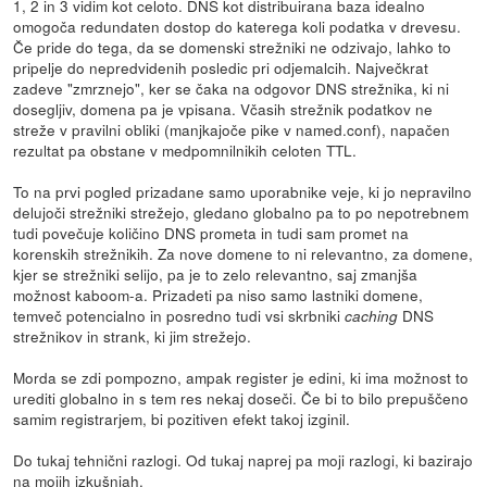
1, 2 in 3 vidim kot celoto. DNS kot distribuirana baza idealno
omogoča redundaten dostop do katerega koli podatka v drevesu.
Če pride do tega, da se domenski strežniki ne odzivajo, lahko to
pripelje do nepredvidenih posledic pri odjemalcih. Največkrat
zadeve "zmrznejo", ker se čaka na odgovor DNS strežnika, ki ni
dosegljiv, domena pa je vpisana. Včasih strežnik podatkov ne
streže v pravilni obliki (manjkajoče pike v named.conf), napačen
rezultat pa obstane v medpomnilnikih celoten TTL.
To na prvi pogled prizadane samo uporabnike veje, ki jo nepravilno
delujoči strežniki strežejo, gledano globalno pa to po nepotrebnem
tudi povečuje količino DNS prometa in tudi sam promet na
korenskih strežnikih. Za nove domene to ni relevantno, za domene,
kjer se strežniki selijo, pa je to zelo relevantno, saj zmanjša
možnost kaboom-a. Prizadeti pa niso samo lastniki domene,
temveč potencialno in posredno tudi vsi skrbniki
DNS
caching
strežnikov in strank, ki jim strežejo.
Morda se zdi pompozno, ampak register je edini, ki ima možnost to
urediti globalno in s tem res nekaj doseči. Če bi to bilo prepuščeno
samim registrarjem, bi pozitiven efekt takoj izginil.
Do tukaj tehnični razlogi. Od tukaj naprej pa moji razlogi, ki bazirajo
na mojih izkušnjah.