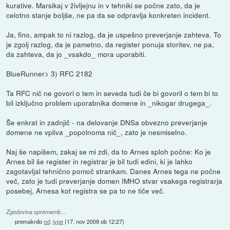
kurative. Marsikaj v življejnu in v tehniki se počne zato, da je
celotno stanje boljše, ne pa da se odpravlja konkreten incident.
Ja, fino, ampak to ni razlog, da je uspešno preverjanje zahteva. To
je zgolj razlog, da je pametno, da register ponuja storitev, ne pa,
da zahteva, da jo _vsakdo_ mora uporabiti.
BlueRunner> 3) RFC 2182
Ta RFC nič ne govori o tem in seveda tudi če bi govoril o tem bi to
bil izključno problem uporabnika domene in _nikogar drugega_.
Še enkrat in zadnjič - na delovanje DNSa obvezno preverjanje
domene ne vpliva _popolnoma nič_, zato je nesmiselno.
Naj še napišem, zakaj se mi zdi, da to Arnes sploh počne: Ko je
Arnes bil še register in registrar je bil tudi edini, ki je lahko
zagotavljal tehnično pomoč strankam. Danes Arnes tega ne počne
več, zato je tudi preverjanje domen IMHO stvar vsakega registrarja
posebej, Arnesa kot registra se pa to ne tiče več.
Zgodovina sprememb…
premaknilo
od
:
jype
(
17. nov 2009 ob 12:27
)