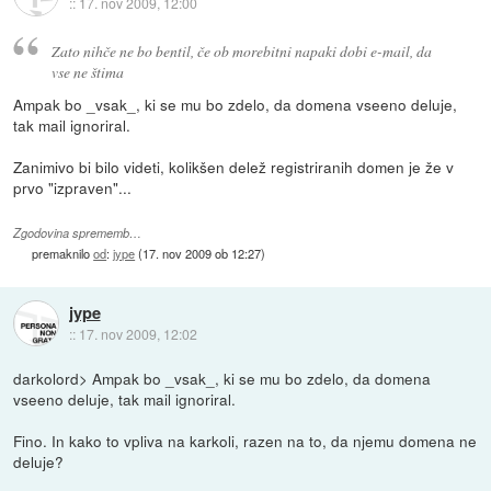
::
17. nov 2009, 12:00
Zato nihče ne bo bentil, če ob morebitni napaki dobi e-mail, da
vse ne štima
Ampak bo _vsak_, ki se mu bo zdelo, da domena vseeno deluje,
tak mail ignoriral.
Zanimivo bi bilo videti, kolikšen delež registriranih domen je že v
prvo "izpraven"...
Zgodovina sprememb…
premaknilo
od
:
jype
(
17. nov 2009 ob 12:27
)
jype
::
17. nov 2009, 12:02
darkolord> Ampak bo _vsak_, ki se mu bo zdelo, da domena
vseeno deluje, tak mail ignoriral.
Fino. In kako to vpliva na karkoli, razen na to, da njemu domena ne
deluje?