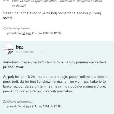
Fino. In kako to vpliva na karkoli, razen na to, da njemu domena
ne deluje?
"razen na to"? Ravno to je najbolj pomembna zadeva pri vsej
stvari.
Zgodovina sprememb…
premaknilo
od
:
jype
(
17. nov 2009 ob 12:28
)
jype
::
17. nov 2009, 12:11
darkolord> "razen na to"? Ravno to je najbolj pomembna zadeva
pri vsej stvari.
Ampak če lastnik želi, da domena deluje, potem očitno ima interes
poskrbeti, da bo test šel skozi normalno - ne vidim pa, kako je to
lahko razlog, da se pri tem _zahteva_, da počaka najmanj 3 ure,
preden bo karkoli začelo delovati normalno.
Zgodovina sprememb…
premaknilo
od
:
jype
(
17. nov 2009 ob 12:28
)