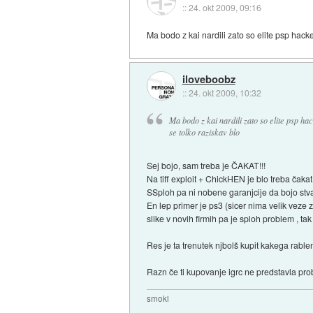
::
24. okt 2009, 09:16
Ma bodo z kai nardili zato so elite psp hack
iloveboobz
::
24. okt 2009, 10:32
Ma bodo z kai nardili zato so elite psp ha
se tolko raziskav blo
Sej bojo, sam treba je ČAKAT!!!
Na tiff exploit + ChickHEN je blo treba čaka
SSploh pa ni nobene garanjcije da bojo stv
En lep primer je ps3 (sicer nima velik veze 
slike v novih firmih pa je sploh problem , ta
Res je ta trenutek njbolš kupit kakega rabl
Razn če ti kupovanje igrc ne predstavla pro
smoki