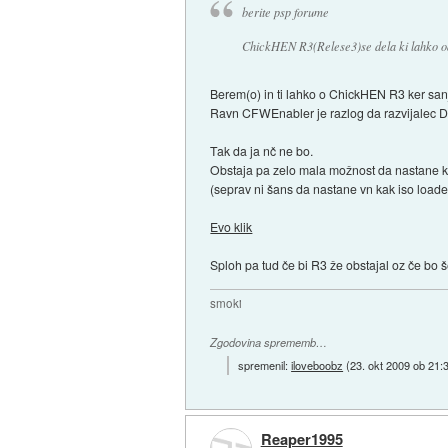
berite psp forume
ChickHEN R3(Relese3)se dela ki lahko od
Berem(o) in ti lahko o ChickHEN R3 ker sa
Ravn CFWEnabler je razlog da razvijalec Da
Tak da ja nč ne bo.
Obstaja pa zelo mala možnost da nastane k
(seprav ni šans da nastane vn kak iso loader
Evo klik
Sploh pa tud če bi R3 že obstajal oz če bo š
smoki
Zgodovina sprememb…
spremenil:
iloveboobz
(
23. okt 2009 ob 21:
Reaper1995