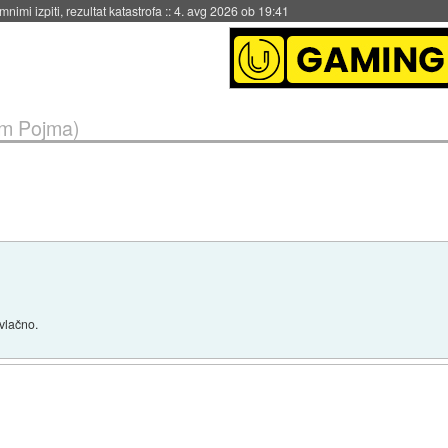
eto za večkratno uporabo
::
4. avg 2026 ob 19:41
m Pojma)
ivlačno.