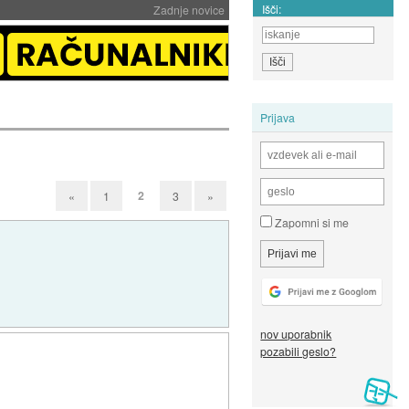
Išči:
Zadnje novice
Prijava
2
«
1
3
»
Zapomni si me
nov uporabnik
pozabili geslo?