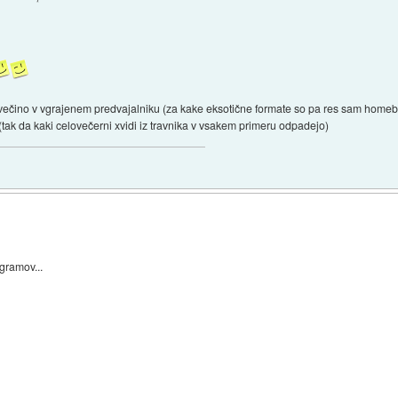
 večino v vgrajenem predvajalniku (za kake eksotične formate so pa res sam home
tak da kaki celovečerni xvidi iz travnika v vsakem primeru odpadejo)
gramov...