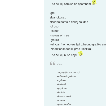
.. pa še kej sam se ne spomnem
Igre:
stvar okusa..
sicer pa pomoje dokaj solidne
-gt psp
-flatout
-motorstorm ae
-gta lcs
-jellycar (homebrew špil z bedno grafiko am
-Need for speed III (PsX klasika)
.. pa še kej bi se najdl
Evo:
za psp (homebrew):
-ultimate pstube
-xplora
-irshell
-pspkvm
-hold+
-bookr mod
-cxmb
-popsloader