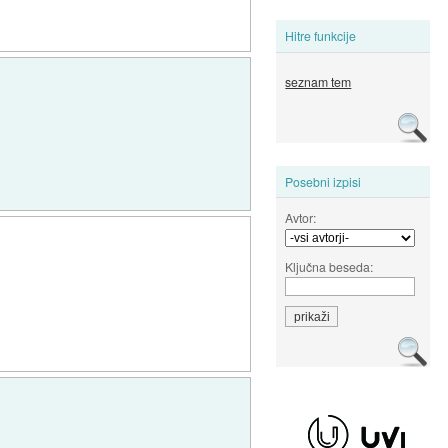
Hitre funkcije
seznam tem
Posebni izpisi
Avtor:
Ključna beseda: