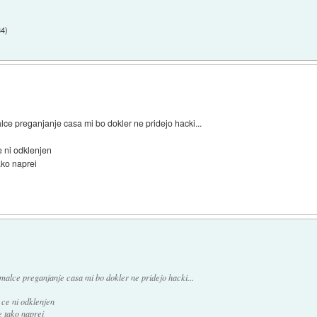
34
)
malce preganjanje casa mi bo dokler ne pridejo hacki...
e ni odklenjen
ako naprei
a malce preganjanje casa mi bo dokler ne pridejo hacki...
 ce ni odklenjen
e tako naprei