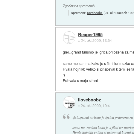
Zgodovina sprememb…
spremenil:
iloveboobz
(
24. okt 2009 ob 10:
Reaper1995
::
24. okt 2009, 13:54
glei...grand turismo je igrica prilozena za 
samo me zanima kako je s filmi ter muzko c
Hvala hojnikb veliko si prispeval k temi se t
:)
Pohvala s moje strani
iloveboobz
::
24. okt 2009, 19:41
glei...grand turismo je igrica prilozena z
samo me zanima kako je s filmi ter muzko
Hvala hojnikb veliko si prispeval k temi s