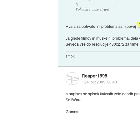
:)
Pohvala s moje strani
Hvala za pohvale, ni problema sam povej
Ja glede filmov in muske ni problema, dela
Seveda vse do resolucije 480x272 za filme (
smoki
Reaper1995
::
24. okt 2009, 20:40
a napises se spisek kaksnih zelo dobrih pro
SoftWare:
Games: