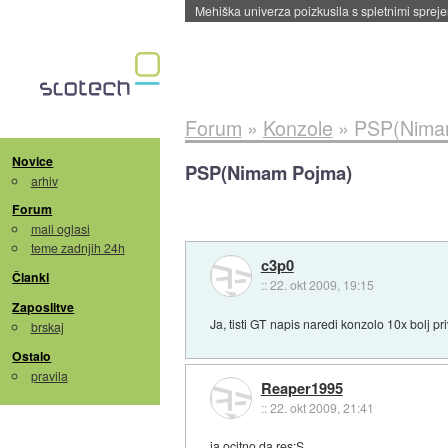
Evropska vesoljska agencija razvija svojo rak
Forum
»
Konzole
»
PSP(Nima
Novice
PSP(Nimam Pojma)
arhiv
Forum
mali oglasi
teme zadnjih 24h
c3p0
Članki
::
22. okt 2009, 19:15
Zaposlitve
Ja, tisti GT napis naredi konzolo 10x bolj pr
brskaj
Ostalo
pravila
Reaper1995
::
22. okt 2009, 21:41
ja ocitno da res:S