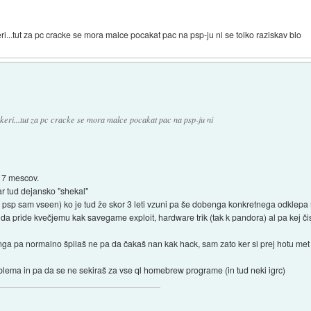
eri...tut za pc cracke se mora malce pocakat pac na psp-ju ni se tolko raziskav blo
ckeri...tut za pc cracke se mora malce pocakat pac na psp-ju ni
t 7 mescov.
ar tud dejansko "shekal"
z psp sam vseen) ko je tud že skor 3 leti vzuni pa še dobenga konkretnega odklepa ni
k da pride kvečjemu kak savegame exploit, hardware trik (tak k pandora) al pa kej čis
enga pa normalno špilaš ne pa da čakaš nan kak hack, sam zato ker si prej hotu me
blema in pa da se ne sekiraš za vse ql homebrew programe (in tud neki igrc)