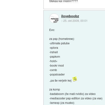
Stekas kai mislim????
iloveboobz
::
25. okt 2009, 00:01
Evo:
za psp (homebrew):
-ultimate pstube
-xplora
-irshell
-pspkvm
-hold+
-bookr mod
-cxmb
-popsloader
..pa še verjetn kej
za komp
-badaboom (če maš nvidio) za video
-mediacoder psp edition za video (za vse)
-lamexp (za musko)