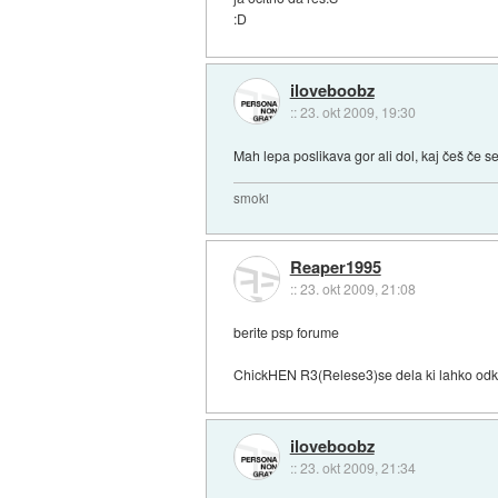
:D
iloveboobz
::
23. okt 2009, 19:30
Mah lepa poslikava gor ali dol, kaj češ če s
smoki
Reaper1995
::
23. okt 2009, 21:08
berite psp forume
ChickHEN R3(Relese3)se dela ki lahko odkl
iloveboobz
::
23. okt 2009, 21:34