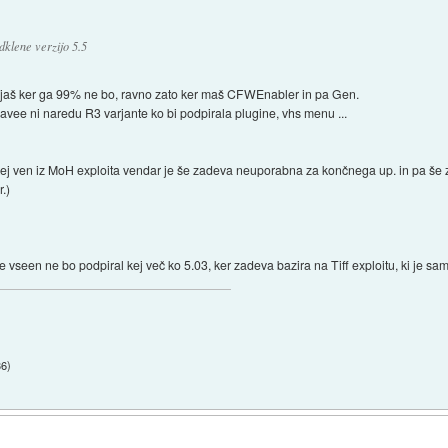
klene verzijo 5.5
njaš ker ga 99% ne bo, ravno zato ker maš CFWEnabler in pa Gen.
vee ni naredu R3 varjante ko bi podpirala plugine, vhs menu ...
ej ven iz MoH exploita vendar je še zadeva neuporabna za končnega up. in pa še 
.)
e vseen ne bo podpiral kej več ko 5.03, ker zadeva bazira na Tiff exploitu, ki je sam
36
)