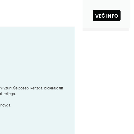
 vzuni.Še posebi ker zdaj blokirajo tiff
t tretjega.
t novga.