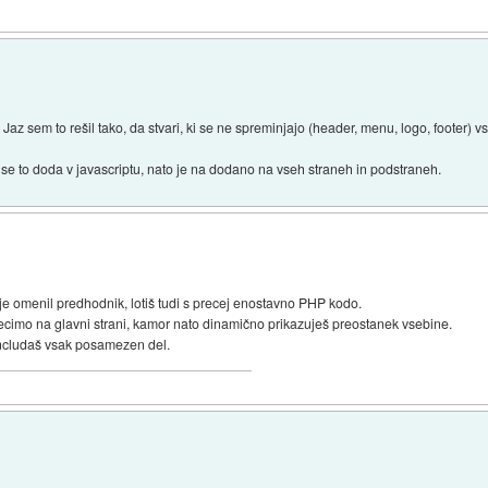
az sem to rešil tako, da stvari, ki se ne spreminjajo (header, menu, logo, footer) 
se to doda v javascriptu, nato je na dodano na vseh straneh in podstraneh.
e omenil predhodnik, lotiš tudi s precej enostavno PHP kodo.
 recimo na glavni strani, kamor nato dinamično prikazuješ preostanek vsebine.
includaš vsak posamezen del.