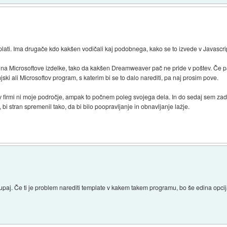
lati. Ima drugače kdo kakšen vodičali kaj podobnega, kako se to izvede v Javascri
na Microsoftove izdelke, tako da kakšen Dreamweaver pač ne pride v poštev. Če 
ki ali Microsoftov program, s katerim bi se to dalo narediti, pa naj prosim pove.
 v firmi ni moje področje, ampak to počnem poleg svojega dela. In do sedaj sem zad
i stran spremenil tako, da bi bilo poopravljanje in obnavljanje lažje.
upaj. Če ti je problem narediti template v kakem takem programu, bo še edina opcija