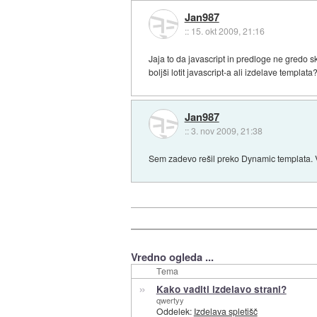
Jan987
::
15. okt 2009, 21:16
Jaja to da javascript in predloge ne gredo sk
boljši lotit javascript-a ali izdelave templata
Jan987
::
3. nov 2009, 21:38
Sem zadevo rešil preko Dynamic templata.
Vredno ogleda ...
Tema
»
Kako vaditi izdelavo strani?
qwertyy
Oddelek:
Izdelava spletišč