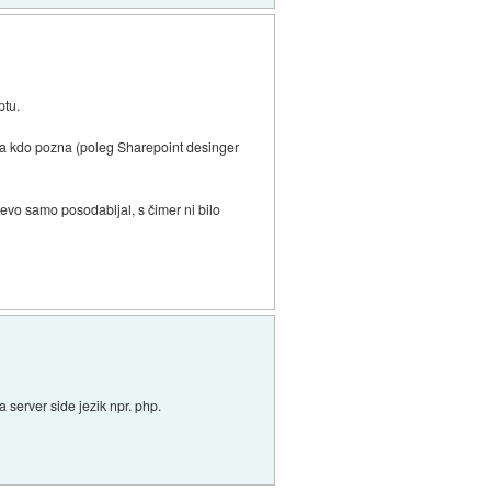
ptu.
pa kdo pozna (poleg Sharepoint desinger
evo samo posodabljal, s čimer ni bilo
 server side jezik npr. php.