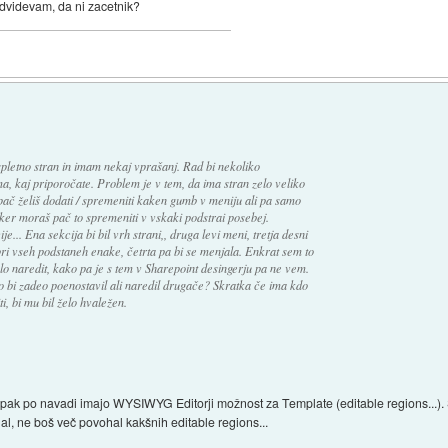
dvidevam, da ni zacetnik?
letno stran in imam nekaj vprašanj. Rad bi nekoliko
a, kaj priporočate. Problem je v tem, da ima stran zelo veliko
 pač želiš dodati / spremeniti kaken gumb v meniju ali pa samo
ker moraš pač to spremeniti v vskaki podstrai posebej.
je... Ena sekcija bi bil vrh strani,, druga levi meni, tretja desni
e pri vseh podstaneh enake, četrta pa bi se menjala. Enkrat sem to
dalo naredit, kako pa je s tem v Sharepoint desingerju pa ne vem.
 bi zadeo poenostavil ali naredil drugače? Skratka če ima kdo
ti, bi mu bil želo hvaležen.
ak po navadi imajo WYSIWYG Editorji možnost za Template (editable regions...). Si
nal, ne boš več povohal kakšnih editable regions...