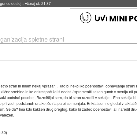
 umetne inteligence
::
včeraj ob 21:23
ganizacija spletne strani
no stran in imam nekaj vprašanj. Rad bi nekoliko poenostavil obnavljanje strani i
 različno vsebino in ko enkrat pač želiš dodati / spremeniti kaken gumb v meniju al
ki podstrai posebej. Razmišljal sem, da bi stran razdelil v sekcije... Ena sekcija bi bi
bile pri vseh podstaneh enake, četrta pa bi se menjala. Enkrat sem to gledal v takrat 
vem. Se da? Ima kdo kakšen drug preglog, kako bi zadeo poenostavil ali naredil dr
 hvaležen.
5:30
)