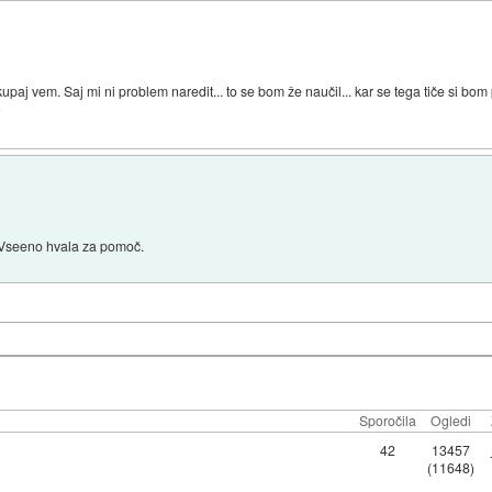
upaj vem. Saj mi ni problem naredit... to se bom že naučil... kar se tega tiče si bom
?
 Vseeno hvala za pomoč.
Sporočila
Ogledi
42
13457
(11648)