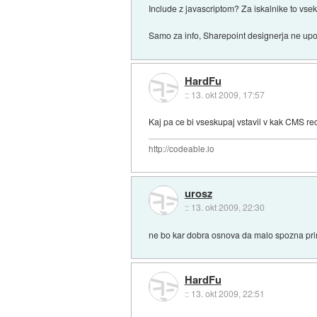
Include z javascriptom? Za iskalnike to vse
Samo za info, Sharepoint designerja ne upo
HardFu
::
13. okt 2009, 17:57
Kaj pa ce bi vseskupaj vstavil v kak CMS r
http://codeable.io
urosz
::
13. okt 2009, 22:30
ne bo kar dobra osnova da malo spozna prin
HardFu
::
13. okt 2009, 22:51