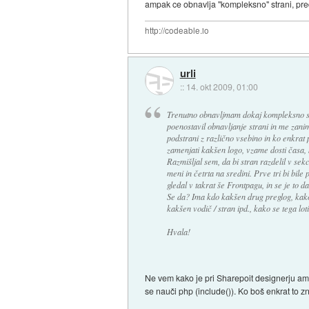
ampak ce obnavlja "kompleksno" strani, pre
http://codeable.io
urli
::
14. okt 2009, 01:00
Trenutno obnavljmam dokaj kompleksno sp
poenostavil obnavljanje strani in me zanim
podstrani z različno vsebino in ko enkrat
zamenjati kakšen logo, vzame dosti časa, 
Razmišljal sem, da bi stran razdelil v sekci
meni in četrta na sredini. Prve tri bi bil
gledal v takrat še Frontpagu, in se je to 
Se da? Ima kdo kakšen drug preglog, kako
kakšen vodič / stran ipd., kako se tega loti
Hvala!
Ne vem kako je pri Sharepoit designerju amp
se nauči php (include()). Ko boš enkrat to z