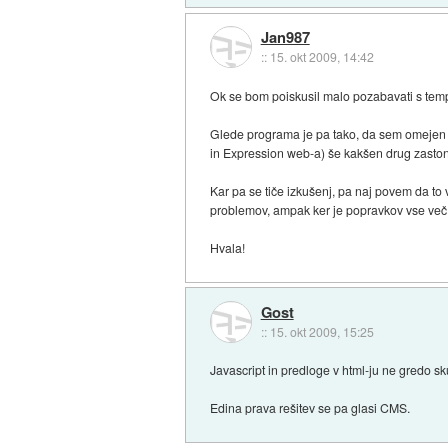
Jan987
::
15. okt 2009, 14:42
Ok se bom poiskusil malo pozabavati s temp
Glede programa je pa tako, da sem omejen 
in Expression web-a) še kakšen drug zastonjs
Kar pa se tiče izkušenj, pa naj povem da to
problemov, ampak ker je popravkov vse več, b
Hvala!
Gost
::
15. okt 2009, 15:25
Javascript in predloge v html-ju ne gredo sk
Edina prava rešitev se pa glasi CMS.