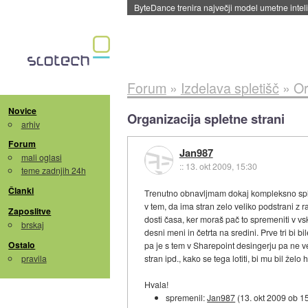
Spletne strani začele streči oglase za agente
Forum
»
Izdelava spletišč
»
Or
Novice
Organizacija spletne strani
arhiv
Forum
Jan987
mali oglasi
::
13. okt 2009, 15:30
teme zadnjih 24h
Članki
Trenutno obnavljmam dokaj kompleksno splet
v tem, da ima stran zelo veliko podstrani z
Zaposlitve
dosti časa, ker moraš pač to spremeniti v vska
brskaj
desni meni in četrta na sredini. Prve tri bi 
Ostalo
pa je s tem v Sharepoint desingerju pa ne 
pravila
stran ipd., kako se tega lotiti, bi mu bil želo
Hvala!
spremenil:
Jan987
(
13. okt 2009 ob 1