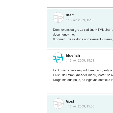
dfajt
::
13. okt 2009, 15:35
Domnevam, da gre za statične HTML strani. J
document.write.
V primeru, da se doda npr. element v menu, 
bluefish
::
13. okt 2009, 15:51
Lahko se zadeve na podoben način, kot ga j
Fiksni deli strani (header, menu, footer) so
Druga metoda pa je, da v glavno datoteko 
Gost
::
13. okt 2009, 15:56