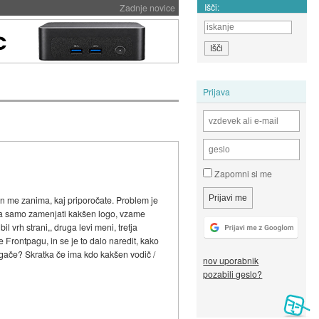
Išči:
Zadnje novice
Prijava
Zapomni si me
n me zanima, kaj priporočate. Problem je
i pa samo zamenjati kakšen logo, vzame
l vrh strani,, druga levi meni, tretja
še Frontpagu, in se je to dalo naredit, kako
ugače? Skratka če ima kdo kakšen vodič /
nov uporabnik
pozabili geslo?