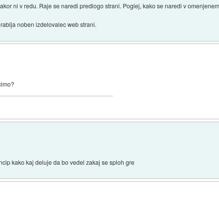
kakor ni v redu. Raje se naredi predlogo strani. Poglej, kako se naredi v omenjen
rablja noben izdelovalec web strani.
ecimo?
cip kako kaj deluje da bo vedel zakaj se sploh gre