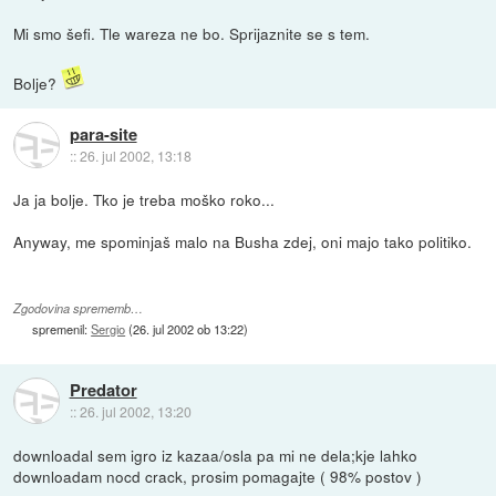
Mi smo šefi. Tle wareza ne bo. Sprijaznite se s tem.
Bolje?
para-site
::
26. jul 2002, 13:18
Ja ja bolje. Tko je treba moško roko...
Anyway, me spominjaš malo na Busha zdej, oni majo tako politiko.
Zgodovina sprememb…
spremenil:
Sergio
(
26. jul 2002 ob 13:22
)
Predator
::
26. jul 2002, 13:20
downloadal sem igro iz kazaa/osla pa mi ne dela;kje lahko
downloadam nocd crack, prosim pomagajte ( 98% postov )