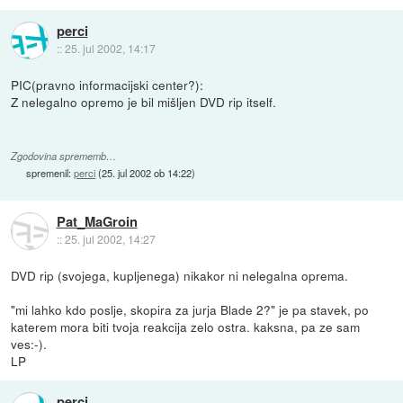
perci
::
25. jul 2002, 14:17
PIC(pravno informacijski center?):
Z nelegalno opremo je bil mišljen DVD rip itself.
Zgodovina sprememb…
spremenil:
perci
(
25. jul 2002 ob 14:22
)
Pat_MaGroin
::
25. jul 2002, 14:27
DVD rip (svojega, kupljenega) nikakor ni nelegalna oprema.
"mi lahko kdo poslje, skopira za jurja Blade 2?" je pa stavek, po
katerem mora biti tvoja reakcija zelo ostra. kaksna, pa ze sam
ves:-).
LP
perci