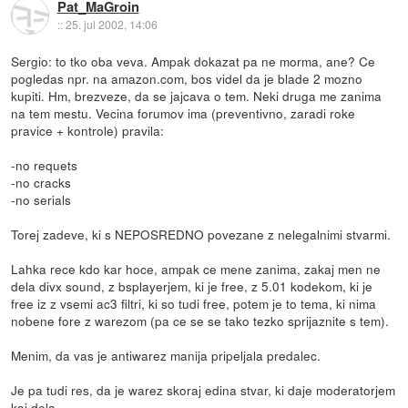
Pat_MaGroin
::
25. jul 2002, 14:06
Sergio: to tko oba veva. Ampak dokazat pa ne morma, ane? Ce
pogledas npr. na amazon.com, bos videl da je blade 2 mozno
kupiti. Hm, brezveze, da se jajcava o tem. Neki druga me zanima
na tem mestu. Vecina forumov ima (preventivno, zaradi roke
pravice + kontrole) pravila:
-no requets
-no cracks
-no serials
Torej zadeve, ki s NEPOSREDNO povezane z nelegalnimi stvarmi.
Lahka rece kdo kar hoce, ampak ce mene zanima, zakaj men ne
dela divx sound, z bsplayerjem, ki je free, z 5.01 kodekom, ki je
free iz z vsemi ac3 filtri, ki so tudi free, potem je to tema, ki nima
nobene fore z warezom (pa ce se se tako tezko sprijaznite s tem).
Menim, da vas je antiwarez manija pripeljala predalec.
Je pa tudi res, da je warez skoraj edina stvar, ki daje moderatorjem
kaj dela.