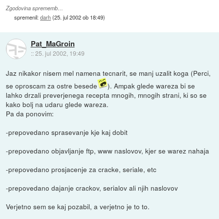
Zgodovina sprememb…
spremenil:
darh
(
25. jul 2002 ob 18:49
)
Pat_MaGroin
::
25. jul 2002, 19:49
Jaz nikakor nisem mel namena tecnarit, se manj uzalit koga (Perci,
se oproscam za ostre besede
). Ampak glede wareza bi se
lahko drzali preverjenega recepta mnogih, mnogih strani, ki so se
kako bolj na udaru glede wareza.
Pa da ponovim:
-prepovedano sprasevanje kje kaj dobit
-prepovedano objavljanje ftp, www naslovov, kjer se warez nahaja
-prepovedano prosjacenje za cracke, seriale, etc
-prepovedano dajanje crackov, serialov ali njih naslovov
Verjetno sem se kaj pozabil, a verjetno je to to.