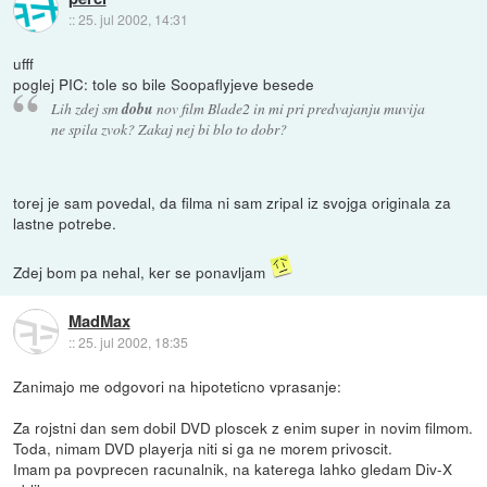
::
25. jul 2002, 14:31
ufff
poglej PIC: tole so bile Soopaflyjeve besede
Lih zdej sm
dobu
nov film Blade2 in mi pri predvajanju muvija
ne spila zvok? Zakaj nej bi blo to dobr?
torej je sam povedal, da filma ni sam zripal iz svojga originala za
lastne potrebe.
Zdej bom pa nehal, ker se ponavljam
MadMax
::
25. jul 2002, 18:35
Zanimajo me odgovori na hipoteticno vprasanje:
Za rojstni dan sem dobil DVD ploscek z enim super in novim filmom.
Toda, nimam DVD playerja niti si ga ne morem privoscit.
Imam pa povprecen racunalnik, na katerega lahko gledam Div-X