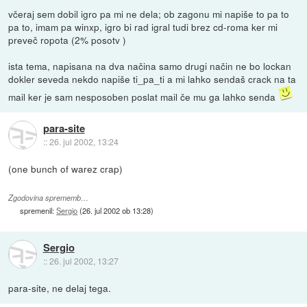
včeraj sem dobil igro pa mi ne dela; ob zagonu mi napiše to pa to
pa to, imam pa winxp, igro bi rad igral tudi brez cd-roma ker mi
preveč ropota (2% posotv )
ista tema, napisana na dva načina samo drugi način ne bo lockan
dokler seveda nekdo napiše ti_pa_ti a mi lahko sendaš crack na ta
mail ker je sam nesposoben poslat mail če mu ga lahko senda
para-site
::
26. jul 2002, 13:24
(one bunch of warez crap)
Zgodovina sprememb…
spremenil:
Sergio
(
26. jul 2002 ob 13:28
)
Sergio
::
26. jul 2002, 13:27
para-site, ne delaj tega.