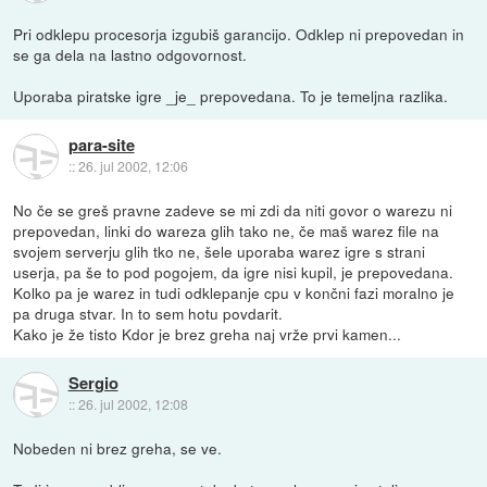
Pri odklepu procesorja izgubiš garancijo. Odklep ni prepovedan in
se ga dela na lastno odgovornost.
Uporaba piratske igre _je_ prepovedana. To je temeljna razlika.
para-site
::
26. jul 2002, 12:06
No če se greš pravne zadeve se mi zdi da niti govor o warezu ni
prepovedan, linki do wareza glih tako ne, če maš warez file na
svojem serverju glih tko ne, šele uporaba warez igre s strani
userja, pa še to pod pogojem, da igre nisi kupil, je prepovedana.
Kolko pa je warez in tudi odklepanje cpu v končni fazi moralno je
pa druga stvar. In to sem hotu povdarit.
Kako je že tisto Kdor je brez greha naj vrže prvi kamen...
Sergio
::
26. jul 2002, 12:08
Nobeden ni brez greha, se ve.