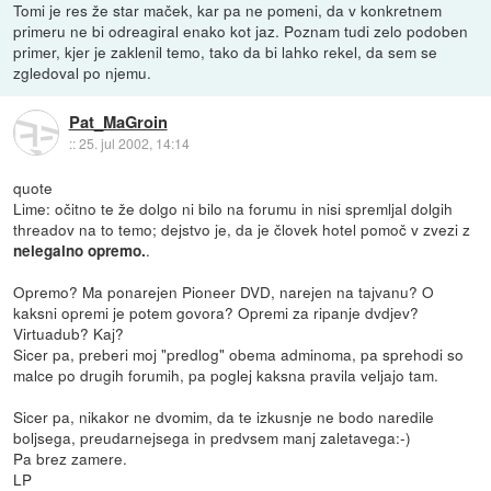
Tomi je res že star maček, kar pa ne pomeni, da v konkretnem
primeru ne bi odreagiral enako kot jaz. Poznam tudi zelo podoben
primer, kjer je zaklenil temo, tako da bi lahko rekel, da sem se
zgledoval po njemu.
Pat_MaGroin
::
25. jul 2002, 14:14
quote
Lime: očitno te že dolgo ni bilo na forumu in nisi spremljal dolgih
threadov na to temo; dejstvo je, da je človek hotel pomoč v zvezi z
.
nelegalno opremo.
Opremo? Ma ponarejen Pioneer DVD, narejen na tajvanu? O
kaksni opremi je potem govora? Opremi za ripanje dvdjev?
Virtuadub? Kaj?
Sicer pa, preberi moj "predlog" obema adminoma, pa sprehodi so
malce po drugih forumih, pa poglej kaksna pravila veljajo tam.
Sicer pa, nikakor ne dvomim, da te izkusnje ne bodo naredile
boljsega, preudarnejsega in predvsem manj zaletavega:-)
Pa brez zamere.
LP