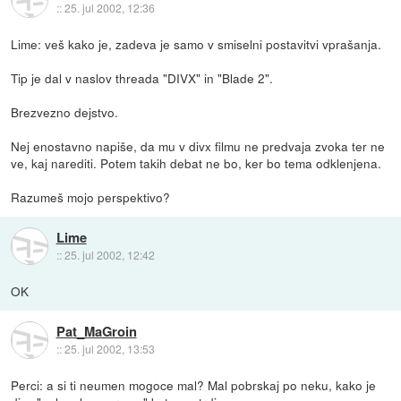
::
25. jul 2002, 12:36
Lime: veš kako je, zadeva je samo v smiselni postavitvi vprašanja.
Tip je dal v naslov threada "DIVX" in "Blade 2".
Brezvezno dejstvo.
Nej enostavno napiše, da mu v divx filmu ne predvaja zvoka ter ne
ve, kaj narediti. Potem takih debat ne bo, ker bo tema odklenjena.
Razumeš mojo perspektivo?
Lime
::
25. jul 2002, 12:42
OK
Pat_MaGroin
::
25. jul 2002, 13:53
Perci: a si ti neumen mogoce mal? Mal pobrskaj po neku, kako je