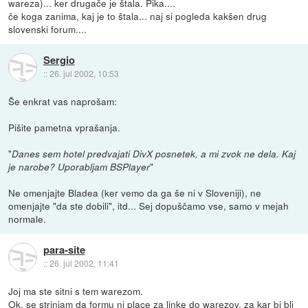
wareza)... ker drugače je štala. Pika....
če koga zanima, kaj je to štala... naj si pogleda kakšen drug
slovenski forum....
Sergio
::
26. jul 2002, 10:53
Še enkrat vas naprošam:
Pišite pametna vprašanja.
"
Danes sem hotel predvajati DivX posnetek, a mi zvok ne dela. Kaj
"
je narobe? Uporabljam BSPlayer
Ne omenjajte Bladea (ker vemo da ga še ni v Sloveniji), ne
omenjajte "da ste dobili", itd... Sej dopuščamo vse, samo v mejah
normale.
para-site
::
26. jul 2002, 11:41
Joj ma ste sitni s tem warezom.
Ok, se strinjam da formu ni place za linke do warezov, za kar bi bli