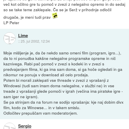
več kot očitno gre tu pomoč v zvezi z nelegalno opremo in do sedaj
so se take teme zaklepale. Če se je Serž v prihodnje odločil
drugače, je meni tudi prav
LP Peter
Lime
::
25. jul 2002, 12:34
Moje mišljenje je, da če nekdo samo omeni film (program, igro...),
da to ni ponudba kakšne nelegalne programske opreme in nič
kaznivega. Rabi pač pomoč v zvezi s kodeki in v zvezi s
predvajanjem filma, ki ga ima sam doma, si ga hoče ogledati in ga
nikomur ne ponuja v download ali celo prodaja.
Potem bi morali zaklepati vse threade v zvezi z vprašanji z
Windowsi (tudi sam imam doma nelegalne, v službi ne) in vse
treade z vprašanji glede pomoči v igrah (večina ima piratske igre -
sam iger ne igram).
Se pa strinjam da na forum ne sodijo vprašanja: kje naj dobim divx
film, kodo za Winowse... in v takem smislu.
Odločitev prepuščam vam moderatorjem.
Sergio