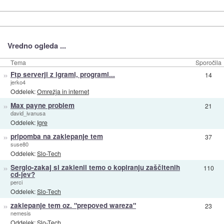
Vredno ogleda ...
Tema
Sporočila
»
Ftp serverji z igrami, programi...
14
jerko4
Oddelek:
Omrežja in internet
»
Max payne problem
21
david_ivanusa
Oddelek:
Igre
»
pripomba na zaklepanje tem
37
suse80
Oddelek:
Slo-Tech
»
Sergio-zakaj si zaklenil temo o kopiranju zaščitenih
110
cd-jev?
perci
Oddelek:
Slo-Tech
»
zaklepanje tem oz. "prepoved wareza"
23
nemesis
Oddelek:
Slo-Tech