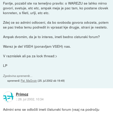
Fantje, pozabil ste na temeljno pravilo: o WAREZU se lahko mirno
govori, svetuje, etc etc, ampak meja je pac tam, ko postane clovek
konreten, s fileti, urlji, etc etc.
Zdej ce so admini odloceni, da bo svoboda govora odvzeta, potem
se pac treba temu podredit in vprasat kje drugje, strani je nesteto.
Ampak dvomim, da je to interes, imeti bedno cistunski forum?
Warez je del VSEH (ponavljam VSEH) nas.
V razmislek ali pa za lock thread:>
LP
Zgodovina sprememb…
spremenil:
Pat_MaGroin
(
25. jul 2002 ob 19:49
)
Primoz
::
26. jul 2002, 10:34
Admini smo se odločili imeti čistunski forum (vsaj na področju