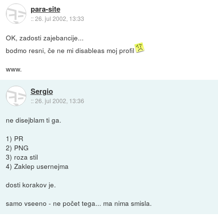
para-site
::
26. jul 2002, 13:33
OK, zadosti zajebancije...
bodmo resni, če ne mi disableas moj profil
www.
Sergio
::
26. jul 2002, 13:36
ne disejblam ti ga.
1) PR
2) PNG
3) roza stil
4) Zaklep usernejma
dosti korakov je.
samo vseeno - ne počet tega... ma nima smisla.