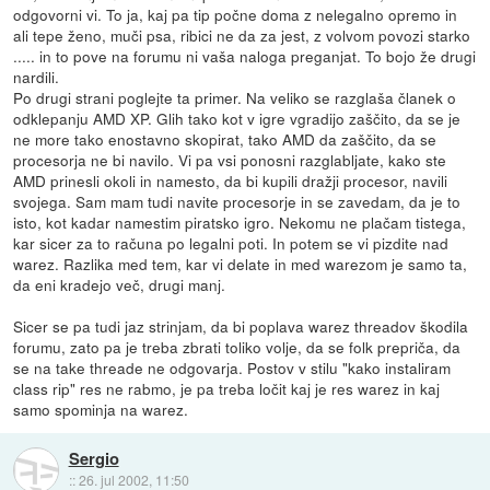
odgovorni vi. To ja, kaj pa tip počne doma z nelegalno opremo in
ali tepe ženo, muči psa, ribici ne da za jest, z volvom povozi starko
..... in to pove na forumu ni vaša naloga preganjat. To bojo že drugi
nardili.
Po drugi strani poglejte ta primer. Na veliko se razglaša članek o
odklepanju AMD XP. Glih tako kot v igre vgradijo zaščito, da se je
ne more tako enostavno skopirat, tako AMD da zaščito, da se
procesorja ne bi navilo. Vi pa vsi ponosni razglabljate, kako ste
AMD prinesli okoli in namesto, da bi kupili dražji procesor, navili
svojega. Sam mam tudi navite procesorje in se zavedam, da je to
isto, kot kadar namestim piratsko igro. Nekomu ne plačam tistega,
kar sicer za to računa po legalni poti. In potem se vi pizdite nad
warez. Razlika med tem, kar vi delate in med warezom je samo ta,
da eni kradejo več, drugi manj.
Sicer se pa tudi jaz strinjam, da bi poplava warez threadov škodila
forumu, zato pa je treba zbrati toliko volje, da se folk prepriča, da
se na take threade ne odgovarja. Postov v stilu "kako instaliram
class rip" res ne rabmo, je pa treba ločit kaj je res warez in kaj
samo spominja na warez.
Sergio
::
26. jul 2002, 11:50