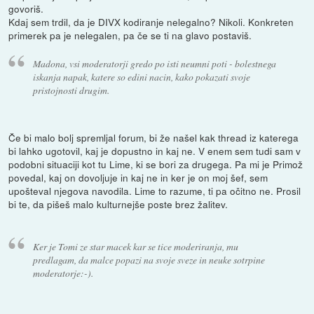
govoriš.
Kdaj sem trdil, da je DIVX kodiranje nelegalno? Nikoli. Konkreten
primerek pa je nelegalen, pa če se ti na glavo postaviš.
Madona, vsi moderatorji gredo po isti neumni poti - bolestnega
iskanja napak, katere so edini nacin, kako pokazati svoje
pristojnosti drugim.
Če bi malo bolj spremljal forum, bi že našel kak thread iz katerega
bi lahko ugotovil, kaj je dopustno in kaj ne. V enem sem tudi sam v
podobni situaciji kot tu Lime, ki se bori za drugega. Pa mi je Primož
povedal, kaj on dovoljuje in kaj ne in ker je on moj šef, sem
upošteval njegova navodila. Lime to razume, ti pa očitno ne. Prosil
bi te, da pišeš malo kulturnejše poste brez žalitev.
Ker je Tomi ze star macek kar se tice moderiranja, mu
predlagam, da malce popazi na svoje sveze in neuke sotrpine
moderatorje:-).