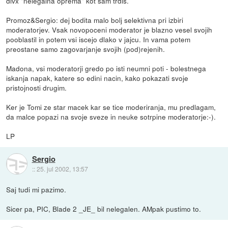
divx "nelegalna oprema" kot sam trdis.
Promoz&Sergio: dej bodita malo bolj selektivna pri izbiri
moderatorjev. Vsak novopoceni moderator je blazno vesel svojih
pooblastil in potem vsi iscejo dlako v jajcu. In vama potem
preostane samo zagovarjanje svojih (pod)rejenih.
Madona, vsi moderatorji gredo po isti neumni poti - bolestnega
iskanja napak, katere so edini nacin, kako pokazati svoje
pristojnosti drugim.
Ker je Tomi ze star macek kar se tice moderiranja, mu predlagam,
da malce popazi na svoje sveze in neuke sotrpine moderatorje:-).
LP
Sergio
::
25. jul 2002, 13:57
Saj tudi mi pazimo.
Sicer pa, PIC, Blade 2 _JE_ bil nelegalen. AMpak pustimo to.