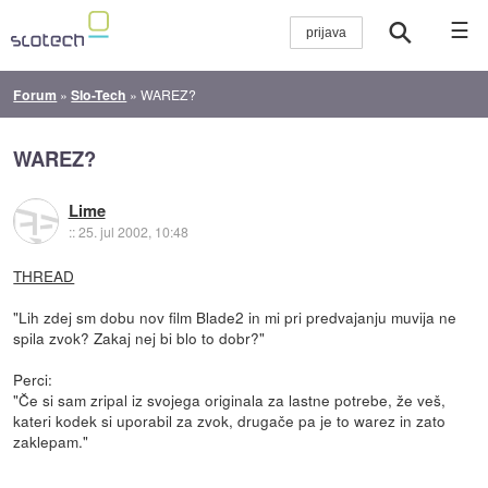
☰
Forum
»
Slo-Tech
»
WAREZ?
WAREZ?
Lime
::
25. jul 2002, 10:48
THREAD
"Lih zdej sm dobu nov film Blade2 in mi pri predvajanju muvija ne
spila zvok? Zakaj nej bi blo to dobr?"
Perci:
"Če si sam zripal iz svojega originala za lastne potrebe, že veš,
kateri kodek si uporabil za zvok, drugače pa je to warez in zato
zaklepam."