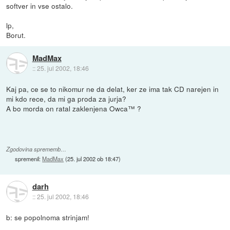
softver in vse ostalo.
lp,
Borut.
MadMax
::
25. jul 2002, 18:46
Kaj pa, ce se to nikomur ne da delat, ker ze ima tak CD narejen in
mi kdo rece, da mi ga proda za jurja?
A bo morda on ratal zaklenjena Owca™ ?
Zgodovina sprememb…
spremenil:
MadMax
(
25. jul 2002 ob 18:47
)
darh
::
25. jul 2002, 18:46
b: se popolnoma strinjam!