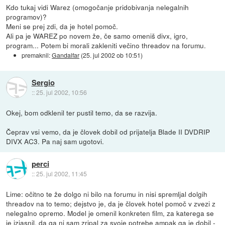
Kdo tukaj vidi Warez (omogočanje pridobivanja nelegalnih
programov)?
Meni se prej zdi, da je hotel pomoč.
Ali pa je WAREZ po novem že, če samo omeniš divx, igro,
program... Potem bi morali zakleniti večino threadov na forumu.
premaknil:
Gandalfar
(
25. jul 2002 ob 10:51
)
Sergio
::
25. jul 2002, 10:56
Okej, bom odklenil ter pustil temo, da se razvija.
Čeprav vsi vemo, da je človek dobil od prijatelja Blade II DVDRIP
DIVX AC3. Pa naj sam ugotovi.
perci
::
25. jul 2002, 11:45
Lime: očitno te že dolgo ni bilo na forumu in nisi spremljal dolgih
threadov na to temo; dejstvo je, da je človek hotel pomoč v zvezi z
nelegalno opremo. Model je omenil konkreten film, za katerega se
je izjasnil, da ga ni sam zripal za svoje potrebe ampak ga je dobil -