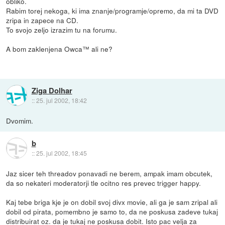
obliko.
Rabim torej nekoga, ki ima znanje/programje/opremo, da mi ta DVD
zripa in zapece na CD.
To svojo zeljo izrazim tu na forumu.
A bom zaklenjena Owca™ ali ne?
Ziga Dolhar
::
25. jul 2002, 18:42
Dvomim.
b
::
25. jul 2002, 18:45
Jaz sicer teh threadov ponavadi ne berem, ampak imam obcutek,
da so nekateri moderatorji tle ocitno res prevec trigger happy.
Kaj tebe briga kje je on dobil svoj divx movie, ali ga je sam zripal ali
dobil od pirata, pomembno je samo to, da ne poskusa zadeve tukaj
distribuirat oz. da je tukaj ne poskusa dobit. Isto pac velja za