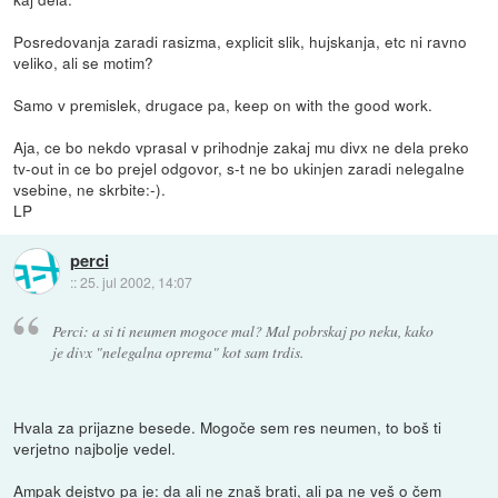
Posredovanja zaradi rasizma, explicit slik, hujskanja, etc ni ravno
veliko, ali se motim?
Samo v premislek, drugace pa, keep on with the good work.
Aja, ce bo nekdo vprasal v prihodnje zakaj mu divx ne dela preko
tv-out in ce bo prejel odgovor, s-t ne bo ukinjen zaradi nelegalne
vsebine, ne skrbite:-).
LP
perci
::
25. jul 2002, 14:07
Perci: a si ti neumen mogoce mal? Mal pobrskaj po neku, kako
je divx "nelegalna oprema" kot sam trdis.
Hvala za prijazne besede. Mogoče sem res neumen, to boš ti
verjetno najbolje vedel.
Ampak dejstvo pa je: da ali ne znaš brati, ali pa ne veš o čem