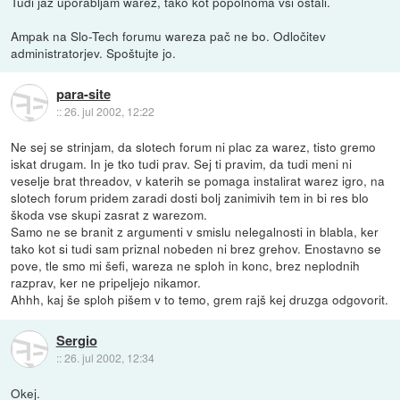
Tudi jaz uporabljam warez, tako kot popolnoma vsi ostali.
Ampak na Slo-Tech forumu wareza pač ne bo. Odločitev
administratorjev. Spoštujte jo.
para-site
::
26. jul 2002, 12:22
Ne sej se strinjam, da slotech forum ni plac za warez, tisto gremo
iskat drugam. In je tko tudi prav. Sej ti pravim, da tudi meni ni
veselje brat threadov, v katerih se pomaga instalirat warez igro, na
slotech forum pridem zaradi dosti bolj zanimivih tem in bi res blo
škoda vse skupi zasrat z warezom.
Samo ne se branit z argumenti v smislu nelegalnosti in blabla, ker
tako kot si tudi sam priznal nobeden ni brez grehov. Enostavno se
pove, tle smo mi šefi, wareza ne sploh in konc, brez neplodnih
razprav, ker ne pripeljejo nikamor.
Ahhh, kaj še sploh pišem v to temo, grem rajš kej druzga odgovorit.
Sergio
::
26. jul 2002, 12:34
Okej.