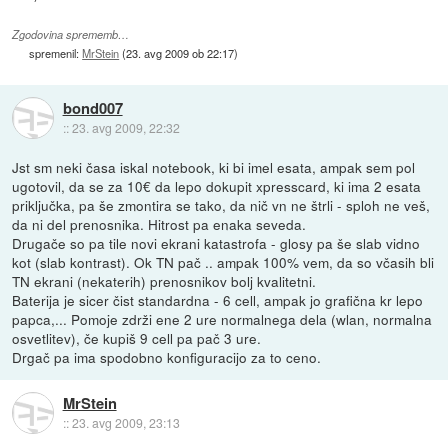
Zgodovina sprememb…
spremenil:
MrStein
(
23. avg 2009 ob 22:17
)
bond007
::
23. avg 2009, 22:32
Jst sm neki časa iskal notebook, ki bi imel esata, ampak sem pol
ugotovil, da se za 10€ da lepo dokupit xpresscard, ki ima 2 esata
priključka, pa še zmontira se tako, da nič vn ne štrli - sploh ne veš,
da ni del prenosnika. Hitrost pa enaka seveda.
Drugače so pa tile novi ekrani katastrofa - glosy pa še slab vidno
kot (slab kontrast). Ok TN pač .. ampak 100% vem, da so včasih bli
TN ekrani (nekaterih) prenosnikov bolj kvalitetni.
Baterija je sicer čist standardna - 6 cell, ampak jo grafična kr lepo
papca,... Pomoje zdrži ene 2 ure normalnega dela (wlan, normalna
osvetlitev), če kupiš 9 cell pa pač 3 ure.
Drgač pa ima spodobno konfiguracijo za to ceno.
MrStein
::
23. avg 2009, 23:13