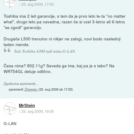
::
25. avg 2009, 17:03
Toshiba ima 2 leti garancije, s tem da je prvo leto le-ta "no matter
what", drugo leto pa navadna, razen če si vzel 3-letno ali 6-letno
"se zgodi" garancijo.
Drugače L500 trenutno ni nikjer ne zalogi, novi bodo naslednji
teden menda.
Tale Toshiba A300 tudi nima G-LAN.
Česa nima? 802.11g? Seveda ga ima, kaj pa je s tabo? Na
WRT54GL deluje odlično.
Zgodovina sprememb…
spremenil:
Zheegec
(
25. avg 2009 ob 17:05
)
MrStein
::
25. avg 2009, 19:05
G-LAN