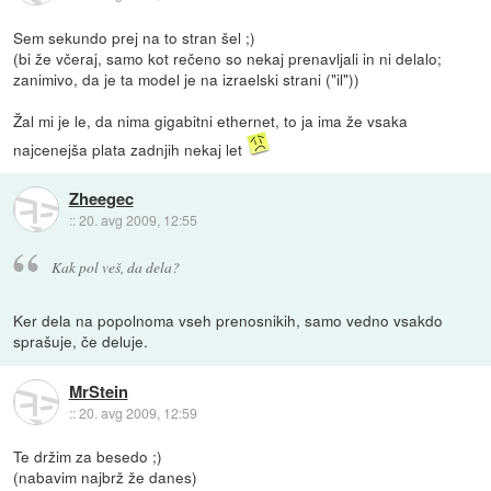
Sem sekundo prej na to stran šel ;)
(bi že včeraj, samo kot rečeno so nekaj prenavljali in ni delalo;
zanimivo, da je ta model je na izraelski strani ("il"))
Žal mi je le, da nima gigabitni ethernet, to ja ima že vsaka
najcenejša plata zadnjih nekaj let
Zheegec
::
20. avg 2009, 12:55
Kak pol veš, da dela?
Ker dela na popolnoma vseh prenosnikih, samo vedno vsakdo
sprašuje, če deluje.
MrStein
::
20. avg 2009, 12:59
Te držim za besedo ;)
(nabavim najbrž že danes)