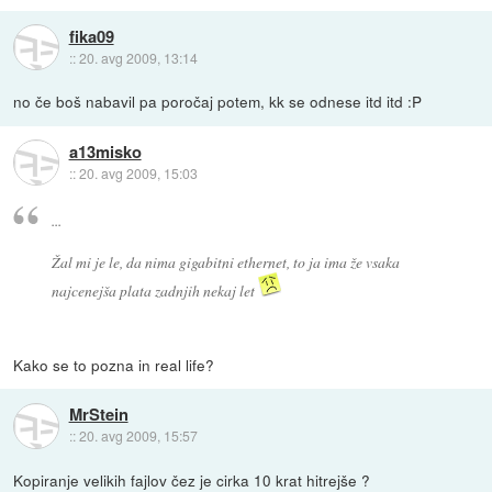
fika09
::
20. avg 2009, 13:14
no če boš nabavil pa poročaj potem, kk se odnese itd itd :P
a13misko
::
20. avg 2009, 15:03
...
Žal mi je le, da nima gigabitni ethernet, to ja ima že vsaka
najcenejša plata zadnjih nekaj let
Kako se to pozna in real life?
MrStein
::
20. avg 2009, 15:57
Kopiranje velikih fajlov čez je cirka 10 krat hitrejše ?