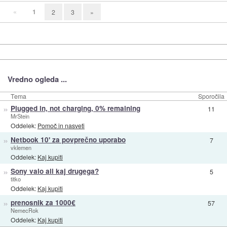
«
1
2
3
»
Vredno ogleda ...
Tema
Sporočila
»
Plugged in, not charging, 0% remaining
11
MrStein
Oddelek:
Pomoč in nasveti
»
Netbook 10' za povprečno uporabo
7
vklemen
Oddelek:
Kaj kupiti
»
Sony vaio ali kaj drugega?
5
titko
Oddelek:
Kaj kupiti
»
prenosnik za 1000€
57
NemecRok
Oddelek:
Kaj kupiti