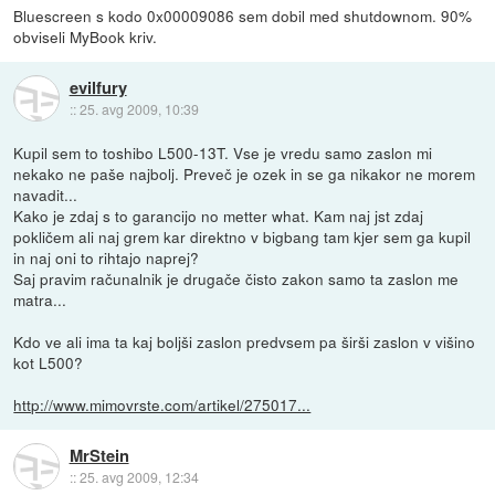
Bluescreen s kodo 0x00009086 sem dobil med shutdownom. 90%
obviseli MyBook kriv.
evilfury
::
25. avg 2009, 10:39
Kupil sem to toshibo L500-13T. Vse je vredu samo zaslon mi
nekako ne paše najbolj. Preveč je ozek in se ga nikakor ne morem
navadit...
Kako je zdaj s to garancijo no metter what. Kam naj jst zdaj
pokličem ali naj grem kar direktno v bigbang tam kjer sem ga kupil
in naj oni to rihtajo naprej?
Saj pravim računalnik je drugače čisto zakon samo ta zaslon me
matra...
Kdo ve ali ima ta kaj boljši zaslon predvsem pa širši zaslon v višino
kot L500?
http://www.mimovrste.com/artikel/275017...
MrStein
::
25. avg 2009, 12:34