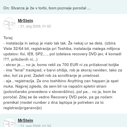
On: Stvarca je že v torbi, bom pozneje poročal ...
MrStein
::
21. avg 2009, 01:02
Torej:
- instalacija in setup je malo tak tak. Že nekaj ur se dela. (izbira
Viste 32/64 bit, registracija pri Toshiba, instalacija malega milijona
updatov: fixi, IE8, SP2,..., pol izdelava recovery DVD-jev, 4 komadi
!??, priloženih ni...)
- ekran je.... no ja, bomo rekli za 700 EUR ni za pričakovat boljše
- ima "fensi" trackpad, v barvi ohišja, rob je skoraj neviden, tako za
oko, kot za prst. Zadeti rob za scrolliranje je umetnost.
- aja , registracija. Za ono toshibino Anything can happen je spet
muka. Najprej zgleda, da sem bil na napačni spletni strani
(polovičarsko prevedeno v slovenščino), pol pa... no ja, bom še
poročal. Zdaj se še vedno Recovery DVD peče, pa ga nočem
premikat (model number z dna laptopa je potreben za to
registracijo/garancijo)
MrStein
::
21. avg 2009, 01:33