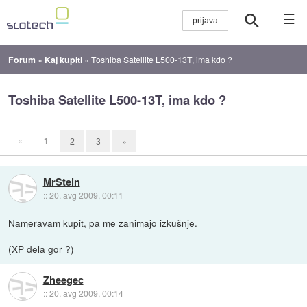
☰
Forum
»
Kaj kupiti
»
Toshiba Satellite L500-13T, ima kdo ?
Toshiba Satellite L500-13T, ima kdo ?
«
1
2
3
»
MrStein
::
20. avg 2009, 00:11
Nameravam kupit, pa me zanimajo izkušnje.
(XP dela gor ?)
Zheegec
::
20. avg 2009, 00:14