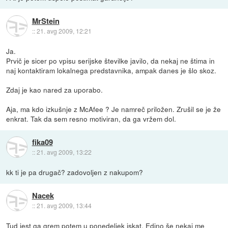
MrStein
::
21. avg 2009, 12:21
Ja.
Prvič je sicer po vpisu serijske številke javilo, da nekaj ne štima in
naj kontaktiram lokalnega predstavnika, ampak danes je šlo skoz.
Zdaj je kao nared za uporabo.
Aja, ma kdo izkušnje z McAfee ? Je namreč priložen. Zrušil se je že
enkrat. Tak da sem resno motiviran, da ga vržem dol.
fika09
::
21. avg 2009, 13:22
kk ti je pa drugač? zadovoljen z nakupom?
Nacek
::
21. avg 2009, 13:44
Tud jest ga grem potem u ponedeljek iskat. Edino še nekaj me