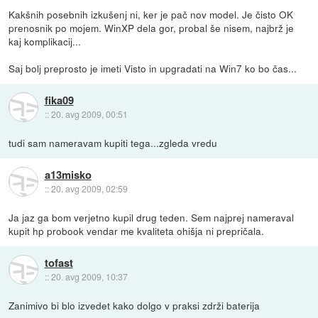
Kakšnih posebnih izkušenj ni, ker je pač nov model. Je čisto OK
prenosnik po mojem. WinXP dela gor, probal še nisem, najbrž je
kaj komplikacij...
Saj bolj preprosto je imeti Visto in upgradati na Win7 ko bo čas...
fika09
::
20. avg 2009, 00:51
tudi sam nameravam kupiti tega...zgleda vredu
a13misko
::
20. avg 2009, 02:59
Ja jaz ga bom verjetno kupil drug teden. Sem najprej nameraval
kupit hp probook vendar me kvaliteta ohišja ni prepričala.
tofast
::
20. avg 2009, 10:37
Zanimivo bi blo izvedet kako dolgo v praksi zdrži baterija