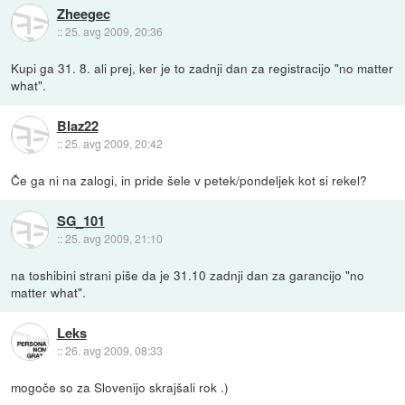
Zheegec
::
25. avg 2009, 20:36
Kupi ga 31. 8. ali prej, ker je to zadnji dan za registracijo "no matter
what".
Blaz22
::
25. avg 2009, 20:42
Če ga ni na zalogi, in pride šele v petek/pondeljek kot si rekel?
SG_101
::
25. avg 2009, 21:10
na toshibini strani piše da je 31.10 zadnji dan za garancijo "no
matter what".
Leks
::
26. avg 2009, 08:33
mogoče so za Slovenijo skrajšali rok .)