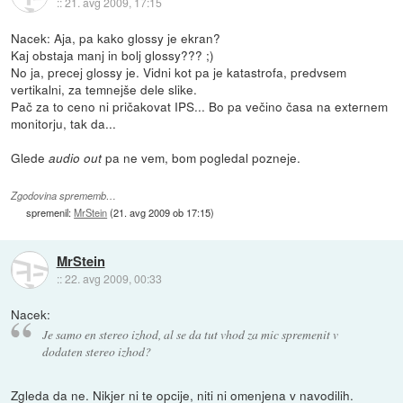
::
21. avg 2009, 17:15
Nacek: Aja, pa kako glossy je ekran?
Kaj obstaja manj in bolj glossy??? ;)
No ja, precej glossy je. Vidni kot pa je katastrofa, predvsem
vertikalni, za temnejše dele slike.
Pač za to ceno ni pričakovat IPS... Bo pa večino časa na externem
monitorju, tak da...
Glede
pa ne vem, bom pogledal pozneje.
audio out
Zgodovina sprememb…
spremenil:
MrStein
(
21. avg 2009 ob 17:15
)
MrStein
::
22. avg 2009, 00:33
Nacek:
Je samo en stereo izhod, al se da tut vhod za mic spremenit v
dodaten stereo izhod?
Zgleda da ne. Nikjer ni te opcije, niti ni omenjena v navodilih.