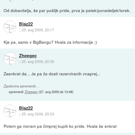
Od dobavitelja, še par pošiljk pride, prva je petek/ponedeljek/torek.
Blaz22
::
25. avg 2009, 20:17
Kje pa, samo v BigBangu? Hvala za informacije ;)
Zheegec
::
25. avg 2009, 20:30
Zaenkrat da... Je pa že dosti rezerviranih vnaprej...
Zgodovina sprememb…
spremenil:
Zheegec
(
27. avg 2009 ob 13:48
)
Blaz22
::
25. avg 2009, 20:33
Potem ga moram pa čimprej kupiti ko pride. Hvala še enkrat