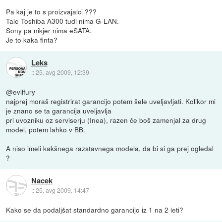
Pa kaj je to s proizvajalci ???
Tale Toshiba A300 tudi nima G-LAN.
Sony pa nikjer nima eSATA.
Je to kaka finta?
Leks
::
25. avg 2009, 12:39
@evilfury
najprej moraš registrirat garancijo potem šele uveljavljati. Kolikor mi
je znano se ta garancija uveljavlja
pri uvozniku oz serviserju (Inea), razen če boš zamenjal za drug
model, potem lahko v BB.
A niso imeli kakšnega razstavnega modela, da bi si ga prej ogledal
?
Nacek
::
25. avg 2009, 14:47
Kako se da podaljšat standardno garancijo iz 1 na 2 leti?