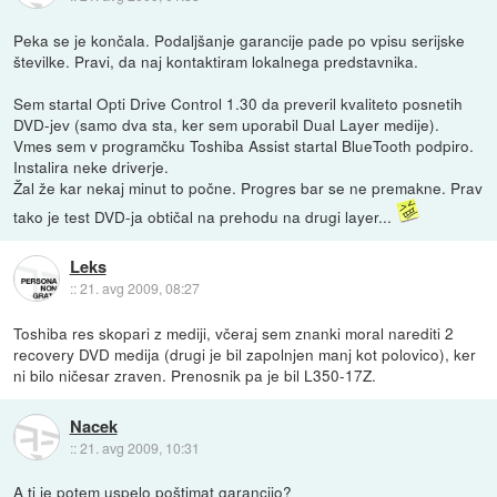
Peka se je končala. Podaljšanje garancije pade po vpisu serijske
številke. Pravi, da naj kontaktiram lokalnega predstavnika.
Sem startal Opti Drive Control 1.30 da preveril kvaliteto posnetih
DVD-jev (samo dva sta, ker sem uporabil Dual Layer medije).
Vmes sem v programčku Toshiba Assist startal BlueTooth podpiro.
Instalira neke driverje.
Žal že kar nekaj minut to počne. Progres bar se ne premakne. Prav
tako je test DVD-ja obtičal na prehodu na drugi layer...
Leks
::
21. avg 2009, 08:27
Toshiba res skopari z mediji, včeraj sem znanki moral narediti 2
recovery DVD medija (drugi je bil zapolnjen manj kot polovico), ker
ni bilo ničesar zraven. Prenosnik pa je bil L350-17Z.
Nacek
::
21. avg 2009, 10:31
A ti je potem uspelo poštimat garancijo?