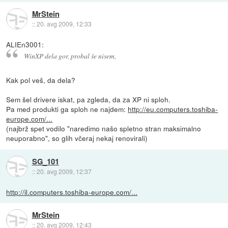
MrStein
::
20. avg 2009, 12:33
ALIEn3001:
WinXP dela gor, probal še nisem,
Kak pol veš, da dela?
Sem šel drivere iskat, pa zgleda, da za XP ni sploh.
Pa med produkti ga sploh ne najdem:
http://eu.computers.toshiba-
europe.com/...
(najbrž spet vodilo "naredimo našo spletno stran maksimalno
neuporabno", so glih včeraj nekaj renovirali)
SG_101
::
20. avg 2009, 12:37
http://il.computers.toshiba-europe.com/...
MrStein
::
20. avg 2009, 12:43