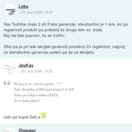
Leks
::
25. avg 2009, 16:47
Vse Toshibe imajo 2 ali 3 leta garancije. standardno je 1 leto, ko pa
registriraš produkt pa pridobiš še drugo leto oz. tretje.
Naj me kdo popravi, če se motim.
ZAto pa je pri tele akcijski garanciji potrebno 2x registrirat, najprej
za standardno garancijo potem pa še za akcijsko.
JayKay
::
25. avg 2009, 16:52
Pa kaj je to s proizvajalci ???
Tale Toshiba A300 tudi nima G-LAN.
Sony pa nikjer nima eSATA.
Je to kaka finta?
zato pa kupiš Dell-a
Zheegec