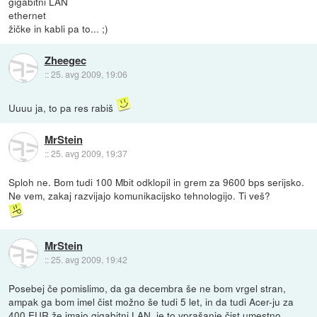
gigabitni LAN
ethernet
žičke in kabli pa to... ;)
Zheegec
::
25. avg 2009, 19:06
Uuuu ja, to pa res rabiš
MrStein
::
25. avg 2009, 19:37
Sploh ne. Bom tudi 100 Mbit odklopil in grem za 9600 bps serijsko.
Ne vem, zakaj razvijajo komunikacijsko tehnologijo. Ti veš?
MrStein
::
25. avg 2009, 19:42
Posebej če pomislimo, da ga decembra še ne bom vrgel stran,
ampak ga bom imel čist možno še tudi 5 let, in da tudi Acer-ju za
400 EUR že imajo gigabitni LAN, je to vprašanje čist umestno.