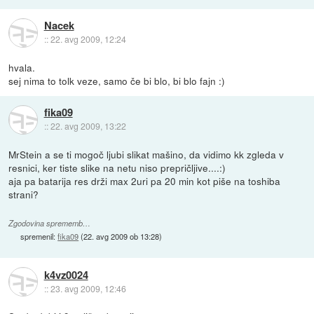
Nacek
::
22. avg 2009, 12:24
hvala.
sej nima to tolk veze, samo če bi blo, bi blo fajn :)
fika09
::
22. avg 2009, 13:22
MrStein a se ti mogoč ljubi slikat mašino, da vidimo kk zgleda v
resnici, ker tiste slike na netu niso prepričljive....:)
aja pa batarija res drži max 2uri pa 20 min kot piše na toshiba
strani?
Zgodovina sprememb…
spremenil:
fika09
(
22. avg 2009 ob 13:28
)
k4vz0024
::
23. avg 2009, 12:46