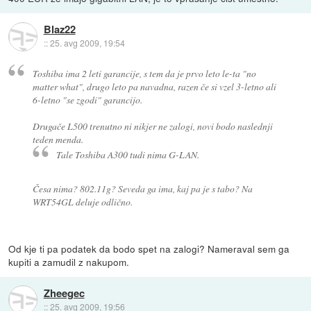
Blaz22
::
25. avg 2009, 19:54
Toshiba ima 2 leti garancije, s tem da je prvo leto le-ta "no
matter what", drugo leto pa navadna, razen če si vzel 3-letno ali
6-letno "se zgodi" garancijo.
Drugače L500 trenutno ni nikjer ne zalogi, novi bodo naslednji
teden menda.
Tale Toshiba A300 tudi nima G-LAN.
Česa nima? 802.11g? Seveda ga ima, kaj pa je s tabo? Na
WRT54GL deluje odlično.
Od kje ti pa podatek da bodo spet na zalogi? Nameraval sem ga
kupiti a zamudil z nakupom.
Zheegec
::
25. avg 2009, 19:56