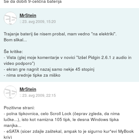
Se da dobiti 9-celična baterija
MrStein
::
23. avg 2009, 15:20
Trajanje baterij še nisem probal, mam vedno "na elektriki".
Bom slikal...
Še kritike:
- Vista (glej moje komentarje v novici "Izšel Pidgin 2.6.1 z audio in
video podporo")
- ekran gre nagnit nazaj samo nekje 45 stopinj
- nima srednje tipke za miško
MrStein
::
23. avg 2009, 22:15
Pozitivne strani:
- polna tipkovnica, celo Scroll Lock (čeprav zgleda, da nima
lučke...), isto kot namizna 105 tipk, le desna Windows tipka
manjka...
- eSATA (sicer zdajle zaštekal, ampak to je sigurno kur*evi MyBook
kriv)