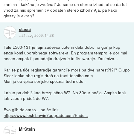
zanima - kakšna je zvočna? Je samo en stereo izhod, al se da tut
vhod za mic spremenit v dodaten stereo izhod? Aja, pa kako
glossy je ekran?
slassi
::
21. avg 2009, 14:38
Tale L500-13T je fajn zadevca cute in dela dobr. no gor je kup
enga komi uporabnega software-a. En program tempro je gor mal
hecen ampak ti poupdejta drajverje in firmwareje. Zanimivo...
Kar se pa tiče registracije garancije morš pa dve narest?!?!? Glupo
Sicer lahko obe registriraš na trust-toshiba.com
Men je ob vpisu serijske spoznal tud model.
Lahko pa dobiš kao brezplačno W7. No 30eur hočjo. Ampka lahk
tak vseen prideš do W7.
Evo glih delam to... pa še link
https://www.toshibawin7upgrade.com/Endc...
MrStein