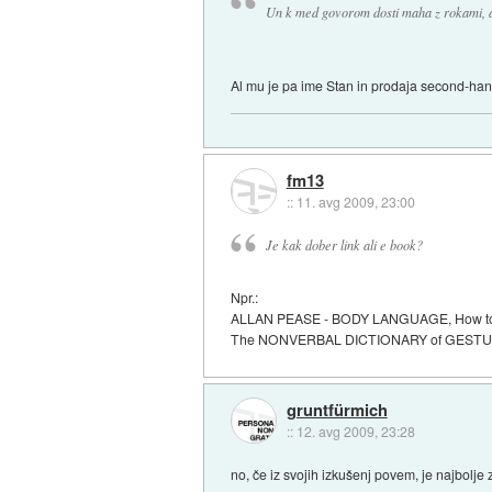
Un k med govorom dosti maha z rokami, al 
Al mu je pa ime Stan in prodaja second-hand 
fm13
::
11. avg 2009, 23:00
Je kak dober link ali e book?
Npr.:
ALLAN PEASE - BODY LANGUAGE, How to rea
The NONVERBAL DICTIONARY of GEST
gruntfürmich
::
12. avg 2009, 23:28
no, če iz svojih izkušenj povem, je najbolje z