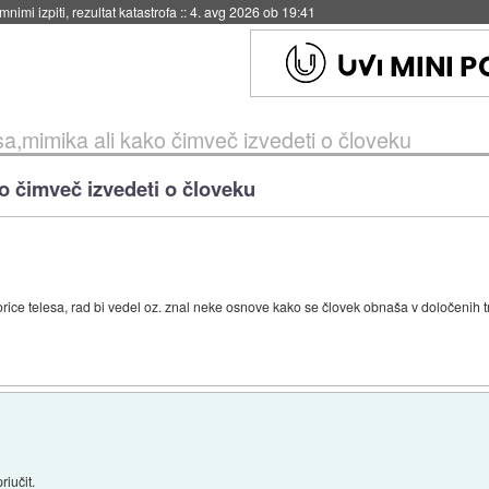
eto za večkratno uporabo
::
4. avg 2026 ob 19:41
sa,mimika ali kako čimveč izvedeti o človeku
o čimveč izvedeti o človeku
e telesa, rad bi vedel oz. znal neke osnove kako se človek obnaša v določenih tre
riučit.