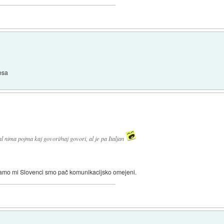
esa
nima pojma kaj govori/naj govori, al je pa Italjan
amo mi Slovenci smo pač komunikacijsko omejeni.