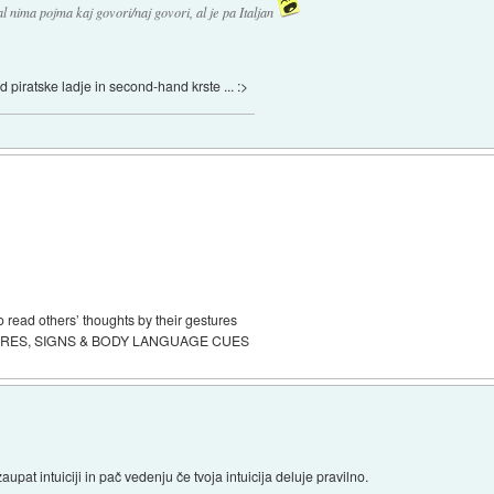
nima pojma kaj govori/naj govori, al je pa Italjan
piratske ladje in second-hand krste ... :>
d others’ thoughts by their gestures
URES, SIGNS & BODY LANGUAGE CUES
aupat intuiciji in pač vedenju če tvoja intuicija deluje pravilno.