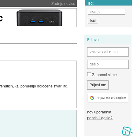
Išči:
Zadnje novice
Prijava
Zapomni si me
nutkih, kaj pomenijo določene stvari itd.
nov uporabnik
pozabili geslo?