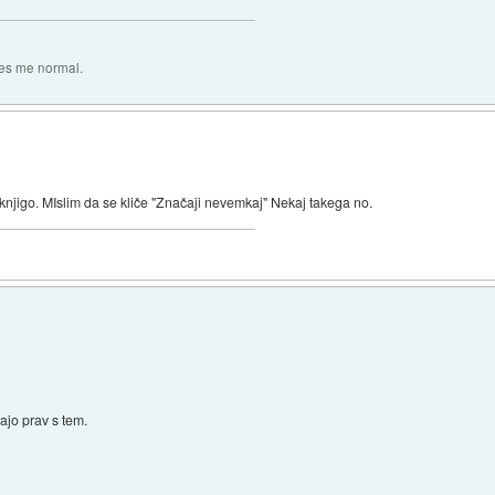
es me normal.
knjigo. MIslim da se kliče "Značaji nevemkaj" Nekaj takega no.
jajo prav s tem.