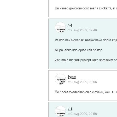
Un k med govorom dosti maha z rokami, al ni
;-)
::
9. avg 2009, 09:46
Ve kdo kak slovenski naslov kake dobre knj
Ali pa lahko kdo opiše kak pristop.
Zanimajo me tudi pristopi kako spraševat če h
jype
::
9. avg 2009, 09:56
Če hočeš zvedet karkoli o človeku, well, UD
;-)
::
9. avg 2009, 09:58