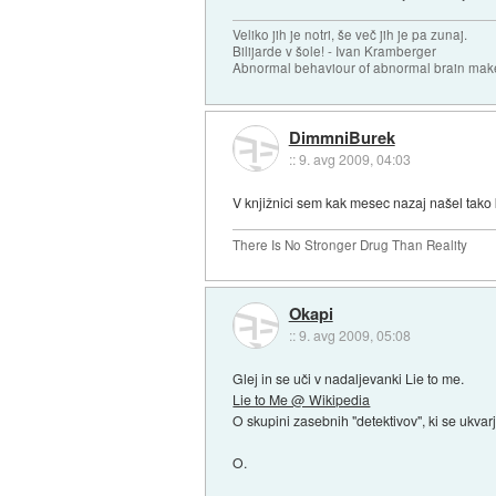
Veliko jih je notri, še več jih je pa zunaj.
Bilijarde v šole! - Ivan Kramberger
Abnormal behaviour of abnormal brain mak
DimmniBurek
::
9. avg 2009, 04:03
V knjižnici sem kak mesec nazaj našel tako 
There Is No Stronger Drug Than Reality
Okapi
::
9. avg 2009, 05:08
Glej in se uči v nadaljevanki Lie to me.
Lie to Me @ Wikipedia
O skupini zasebnih "detektivov", ki se ukvar
O.