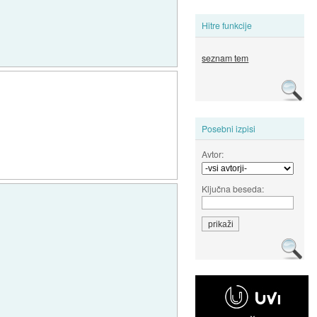
Hitre funkcije
seznam tem
Posebni izpisi
Avtor:
Ključna beseda: