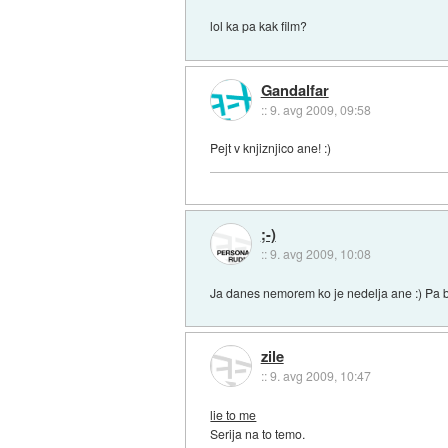
lol ka pa kak film?
Gandalfar
::
9. avg 2009, 09:58
Pejt v knjiznjico ane! :)
;-)
::
9. avg 2009, 10:08
Ja danes nemorem ko je nedelja ane :) Pa b
zile
::
9. avg 2009, 10:47
lie to me
Serija na to temo.