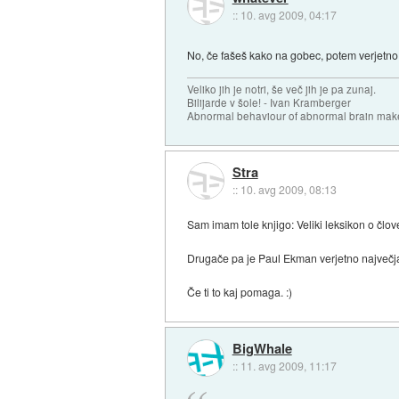
::
10. avg 2009, 04:17
No, če fašeš kako na gobec, potem verjetno n
Veliko jih je notri, še več jih je pa zunaj.
Bilijarde v šole! - Ivan Kramberger
Abnormal behaviour of abnormal brain mak
Stra
::
10. avg 2009, 08:13
Sam imam tole knjigo: Veliki leksikon o člove
Drugače pa je Paul Ekman verjetno največja
Če ti to kaj pomaga. :)
BigWhale
::
11. avg 2009, 11:17