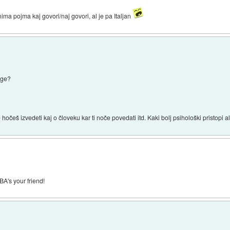
ma pojma kaj govori/naj govori, al je pa Italjan
ige?
očeš izvedeti kaj o človeku kar ti noče povedati itd. Kaki bolj psihološki pristopi al
BA's your friend!