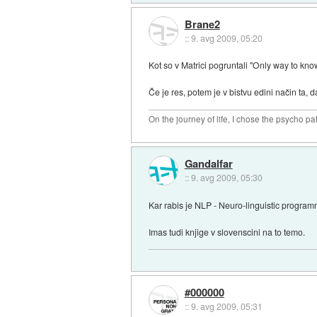
Brane2
::
9. avg 2009, 05:20
Kot so v Matrici pogruntali "Only way to know
Če je res, potem je v bistvu edini način ta,
On the journey of life, I chose the psycho pa
Gandalfar
::
9. avg 2009, 05:30
Kar rabis je NLP - Neuro-linguistic progra
Imas tudi knjige v slovenscini na to temo.
#000000
::
9. avg 2009, 05:31