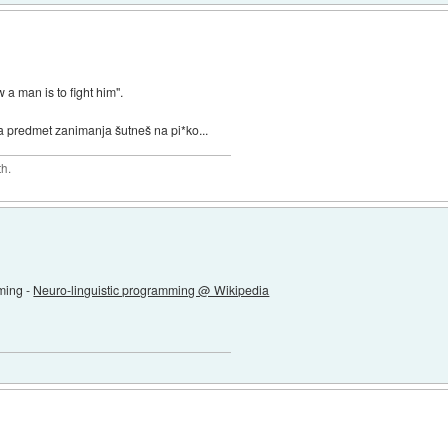
 a man is to fight him".
 da predmet zanimanja šutneš na pi*ko...
th.
mming -
Neuro-linguistic programming @ Wikipedia