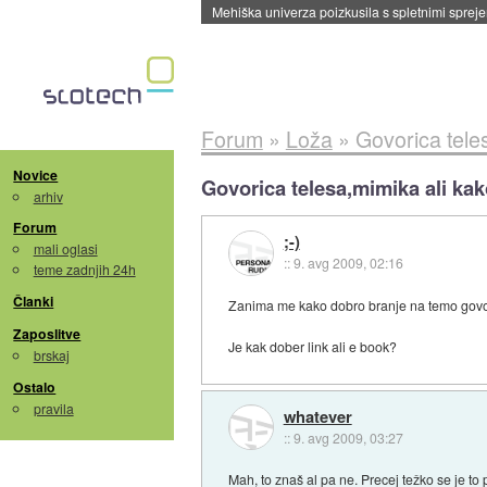
Evropska vesoljska agencija razvija svojo rak
Forum
»
Loža
»
Govorica tele
Novice
Govorica telesa,mimika ali kak
arhiv
Forum
;-)
mali oglasi
::
9. avg 2009, 02:16
teme zadnjih 24h
Članki
Zanima me kako dobro branje na temo govoric
Zaposlitve
Je kak dober link ali e book?
brskaj
Ostalo
pravila
whatever
::
9. avg 2009, 03:27
Mah, to znaš al pa ne. Precej težko se je to p