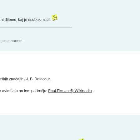
i dileme, kaj je osebek mislil.
es me normal.
ških značajih / J. B. Delacour.
 avtoriteta na tem področju:
Paul Ekman @ Wikipedia
.