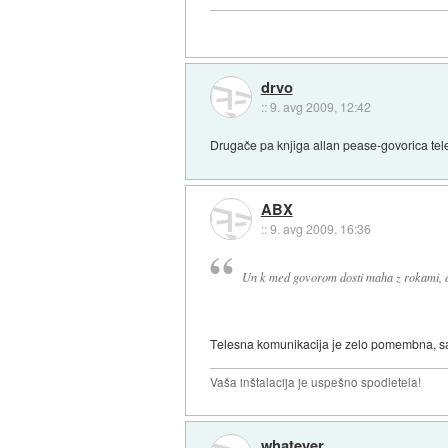
drvo
::
9. avg 2009, 12:42
Drugače pa knjiga allan pease-govorica tel
ABX
::
9. avg 2009, 16:36
Un k med govorom dosti maha z rokami, al 
Telesna komunikacija je zelo pomembna, s
Vaša inštalacija je uspešno spodletela!
whatever