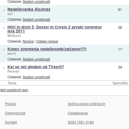
Oddelek:
Sedem umetnosti
»
Nadaljevanka Alcatraz
91
oo7
Oddelek:
Sedem umetnosti
»
Hitri in drzni 5, Dexter in Crysis 2 prvaki torrentov
38
leta 2011
McHusch
Oddelek:
Novice
/
Ostale najave
»
Konec snemanja nadaljevank(začasno??)
17
jest10
Oddelek:
Sedem umetnosti
»
Kaj se nej gledam od TVserij?
39
Pesimist
Oddelek:
Sedem umetnosti
Tema
Sporočila
Več podobnih tem
Pravila
Večina pravic pridržanih
Odgovornost
Oglaševanje
Kontakt
ISSN 1581-0186