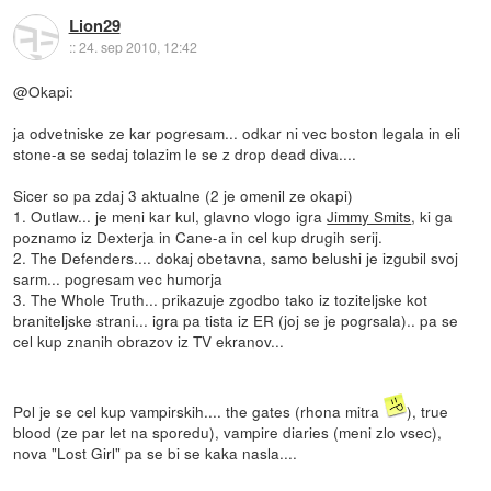
Lion29
::
24. sep 2010, 12:42
@Okapi:
ja odvetniske ze kar pogresam... odkar ni vec boston legala in eli
stone-a se sedaj tolazim le se z drop dead diva....
Sicer so pa zdaj 3 aktualne (2 je omenil ze okapi)
1. Outlaw... je meni kar kul, glavno vlogo igra
Jimmy Smits
, ki ga
poznamo iz Dexterja in Cane-a in cel kup drugih serij.
2. The Defenders.... dokaj obetavna, samo belushi je izgubil svoj
sarm... pogresam vec humorja
3. The Whole Truth... prikazuje zgodbo tako iz toziteljske kot
braniteljske strani... igra pa tista iz ER (joj se je pogrsala).. pa se
cel kup znanih obrazov iz TV ekranov...
Pol je se cel kup vampirskih.... the gates (rhona mitra
), true
blood (ze par let na sporedu), vampire diaries (meni zlo vsec),
nova "Lost Girl" pa se bi se kaka nasla....