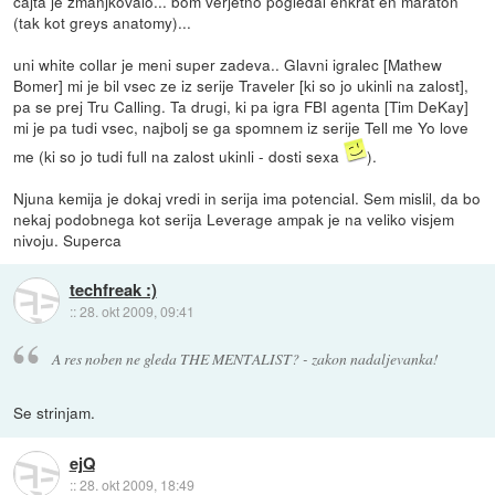
cajta je zmanjkovalo... bom verjetno pogledal enkrat en maraton
(tak kot greys anatomy)...
uni white collar je meni super zadeva.. Glavni igralec [Mathew
Bomer] mi je bil vsec ze iz serije Traveler [ki so jo ukinli na zalost],
pa se prej Tru Calling. Ta drugi, ki pa igra FBI agenta [Tim DeKay]
mi je pa tudi vsec, najbolj se ga spomnem iz serije Tell me Yo love
me (ki so jo tudi full na zalost ukinli - dosti sexa
).
Njuna kemija je dokaj vredi in serija ima potencial. Sem mislil, da bo
nekaj podobnega kot serija Leverage ampak je na veliko visjem
nivoju. Superca
techfreak :)
::
28. okt 2009, 09:41
A res noben ne gleda THE MENTALIST? - zakon nadaljevanka!
Se strinjam.
ejQ
::
28. okt 2009, 18:49