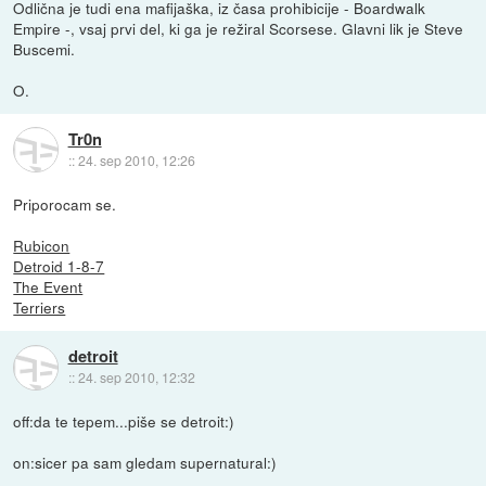
Odlična je tudi ena mafijaška, iz časa prohibicije - Boardwalk
Empire -, vsaj prvi del, ki ga je režiral Scorsese. Glavni lik je Steve
Buscemi.
O.
Tr0n
::
24. sep 2010, 12:26
Priporocam se.
Rubicon
Detroid 1-8-7
The Event
Terriers
detroit
::
24. sep 2010, 12:32
off:da te tepem...piše se detroit:)
on:sicer pa sam gledam supernatural:)