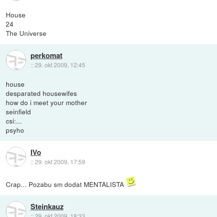
House
24
The Universe
perkomat
::
29. okt 2009, 12:45
house
desparated housewifes
how do i meet your mother
seinfield
csi:...
psyho
IVo
::
29. okt 2009, 17:59
Crap... Pozabu sm dodat MENTALISTA
Steinkauz
::
29. okt 2009, 18:33