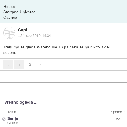
House
Stargate Universe
Caprica
Gapi
::
24. sep 2010, 19:34
Trenutno se gleda Warehouse 13 pa čaka se na nikito 3 del 1
sezone
2
»
«
1
Vredno ogleda ...
Tema
Sporočila
⊘
Serije
63
Gjurisic