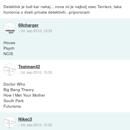
Detektivk je tudi kar nekaj....nova mi je najbolj vsec Terriers, taka
humorna o dveh private detektivih...priporocam
69charger
::
24. sep 2010, 13:33
House
Psych
NCIS
Testman42
::
24. sep 2010, 15:30
Doctor Who
Big Bang Theory
How I Met Your Mother
South Park
Futurama
Nikec3
::
24. sep 2010, 15:32