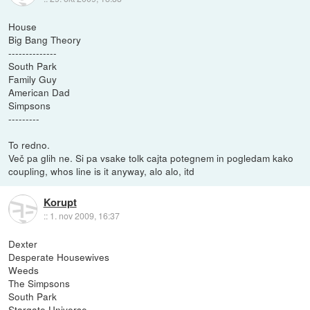
House
Big Bang Theory
--------------
South Park
Family Guy
American Dad
Simpsons
---------
To redno.
Več pa glih ne. Si pa vsake tolk cajta potegnem in pogledam kako
coupling, whos line is it anyway, alo alo, itd
Korupt
::
1. nov 2009, 16:37
Dexter
Desperate Housewives
Weeds
The Simpsons
South Park
Stargate Universe