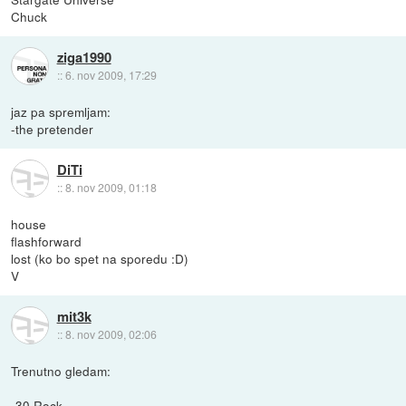
Chuck
ziga1990
::
6. nov 2009, 17:29
jaz pa spremljam:
-the pretender
DiTi
::
8. nov 2009, 01:18
house
flashforward
lost (ko bo spet na sporedu :D)
V
mit3k
::
8. nov 2009, 02:06
Trenutno gledam:
-30 Rock