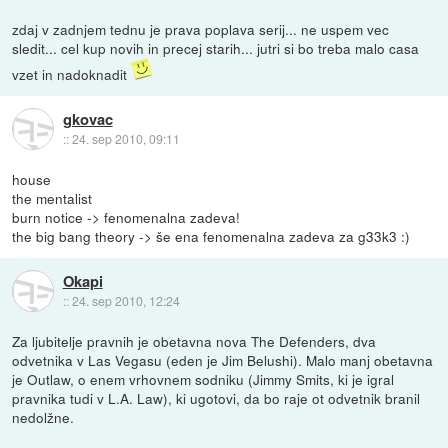
zdaj v zadnjem tednu je prava poplava serij... ne uspem vec
sledit... cel kup novih in precej starih... jutri si bo treba malo casa
vzet in nadoknadit
gkovac
::
24. sep 2010, 09:11
house
the mentalist
burn notice -> fenomenalna zadeva!
the big bang theory -> še ena fenomenalna zadeva za g33k3 :)
Okapi
::
24. sep 2010, 12:24
Za ljubitelje pravnih je obetavna nova The Defenders, dva
odvetnika v Las Vegasu (eden je Jim Belushi). Malo manj obetavna
je Outlaw, o enem vrhovnem sodniku (Jimmy Smits, ki je igral
pravnika tudi v L.A. Law), ki ugotovi, da bo raje ot odvetnik branil
nedolžne.