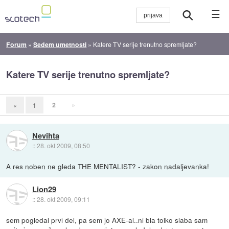
☰
Forum
»
Sedem umetnosti
»
Katere TV serije trenutno spremljate?
Katere TV serije trenutno spremljate?
2
»
«
1
Nevihta
::
28. okt 2009, 08:50
A res noben ne gleda THE MENTALIST? - zakon nadaljevanka!
Lion29
::
28. okt 2009, 09:11
sem pogledal prvi del, pa sem jo AXE-al..ni bla tolko slaba sam