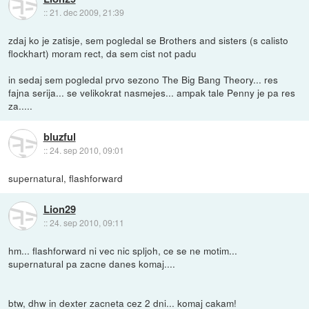
::
21. dec 2009, 21:39
zdaj ko je zatisje, sem pogledal se Brothers and sisters (s calisto
flockhart) moram rect, da sem cist not padu
in sedaj sem pogledal prvo sezono The Big Bang Theory... res
fajna serija... se velikokrat nasmejes... ampak tale Penny je pa res
za.....
bluzful
::
24. sep 2010, 09:01
supernatural, flashforward
Lion29
::
24. sep 2010, 09:11
hm... flashforward ni vec nic spljoh, ce se ne motim...
supernatural pa zacne danes komaj....
btw, dhw in dexter zacneta cez 2 dni... komaj cakam!