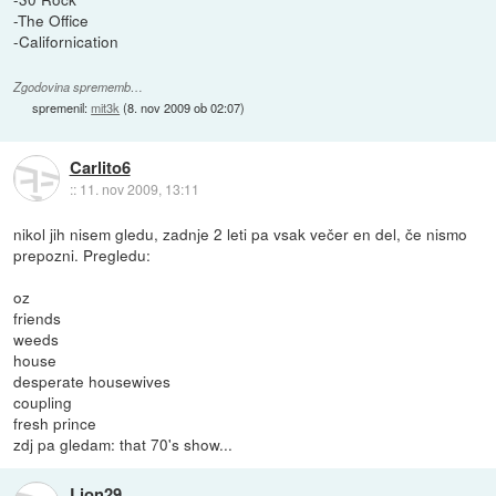
-The Office
-Californication
Zgodovina sprememb…
spremenil:
mit3k
(
8. nov 2009 ob 02:07
)
Carlito6
::
11. nov 2009, 13:11
nikol jih nisem gledu, zadnje 2 leti pa vsak večer en del, če nismo
prepozni. Pregledu:
oz
friends
weeds
house
desperate housewives
coupling
fresh prince
zdj pa gledam: that 70's show...
Lion29