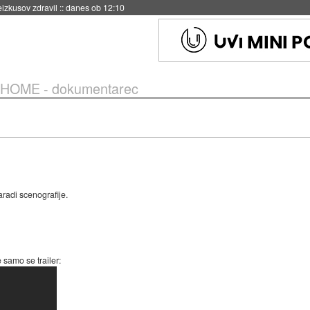
naslednji dve leti
::
danes ob 11:37
HOME - dokumentarec
radi scenografije.
e samo se trailer: