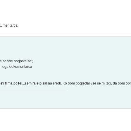
okumentarca
e so vse pogostejše:)
al tega dokumentarca
ti filma pošel...sem raje pisal na sredi. Ko bom pogledal vse se mi zdi, da bom ob