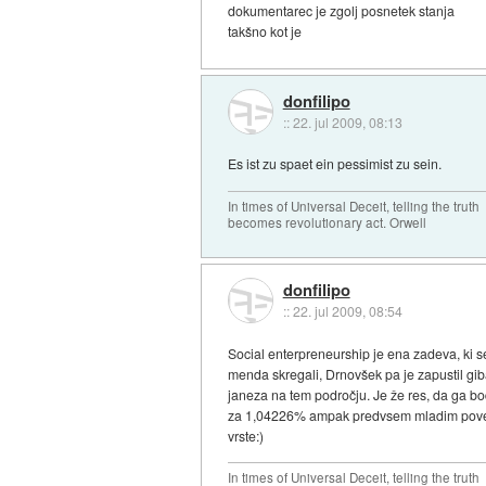
dokumentarec je zgolj posnetek stanja
takšno kot je
donfilipo
::
22. jul 2009, 08:13
Es ist zu spaet ein pessimist zu sein.
In times of Universal Deceit, telling the truth
becomes revolutionary act. Orwell
donfilipo
::
22. jul 2009, 08:54
Social enterpreneurship je ena zadeva, ki s
menda skregali, Drnovšek pa je zapustil gi
janeza na tem področju. Je že res, da ga bod
za 1,04226% ampak predvsem mladim povem t
vrste:)
In times of Universal Deceit, telling the truth