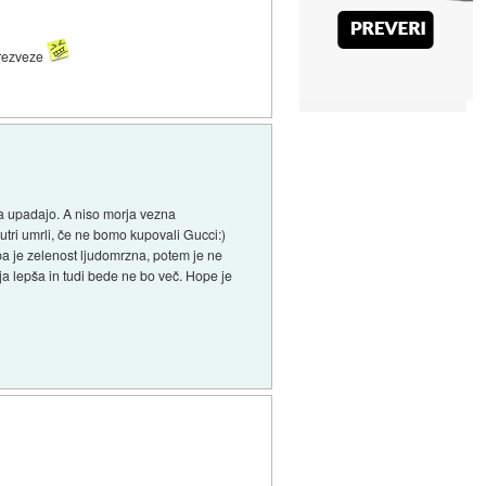
 brezveze
a upadajo. A niso morja vezna
tri umrli, če ne bomo kupovali Gucci:)
pa je zelenost ljudomrzna, potem je ne
a lepša in tudi bede ne bo več. Hope je