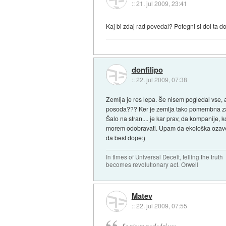
::
21. jul 2009, 23:41
Kaj bi zdaj rad povedal? Potegni si dol ta do
donfilipo
::
22. jul 2009, 07:38
Zemlja je res lepa. Še nisem pogledal vse,
posoda??? Ker je zemlja tako pomembna za n
Šalo na stran.... je kar prav, da kompanije
morem odobravati. Upam da ekološka ozavešč
da best dope:)
In times of Universal Deceit, telling the truth
becomes revolutionary act. Orwell
Matev
::
22. jul 2009, 07:55
Še nisem pogledal vse