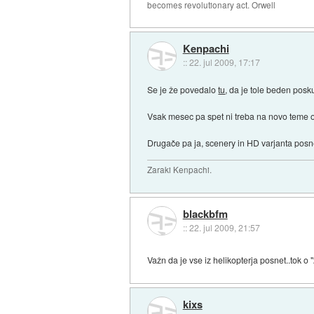
becomes revolutionary act. Orwell
Kenpachi
::
22. jul 2009, 17:17
Se je že povedalo
tu
, da je tole beden pos
Vsak mesec pa spet ni treba na novo teme o
Drugače pa ja, scenery in HD varjanta posnetk
Zaraki Kenpachi.
blackbfm
::
22. jul 2009, 21:57
Važn da je vse iz helikopterja posnet..tok o 
kixs