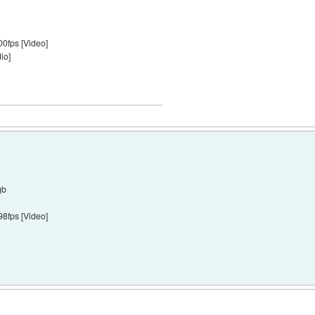
0fps [Video]
io]
gb
8fps [Video]