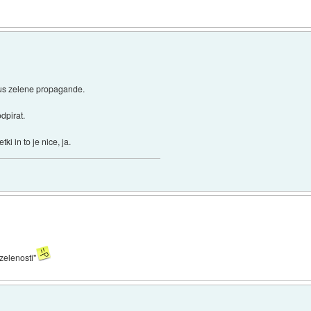
kus zelene propagande.
dpirat.
i in to je nice, ja.
"zelenosti"