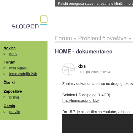
Sandisk že prodal več kot polovico SSD-jev za 
Forum
»
Problemi človeštva
»
Novice
HOME - dokumentarec
arhiv
Forum
kixs
mali oglasi
::
21. jul 2009, 10:14
teme zadnjih 24h
Članki
Zanimiv dokumentarec, ce ne drugega ze za
Zaposlitve
Celoten HD dolpoteg (1.4GB)
brskaj
http://home.aednet.biz/
Ostalo
pravila
Do 15.7. je bil cel film na Youtube, zdaj pa j