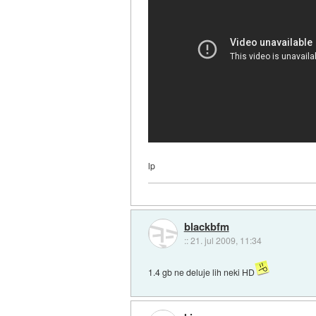
lp
blackbfm
::
21. jul 2009, 11:34
1.4 gb ne deluje lih neki HD