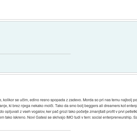
e, kolikor se učim, edino resno spopada z zadevo. Morda so pri nas temu najbolj po
banje, ki brez njega nekako molči. Tako da smo bolj beggers ali dreamers kot ente
o opljuvali z vseh vogalov, ker pač grozi tako početje zmanjšati profit v prvi petle
ako iskreno. Novi Gatesi se skrivajo IMO tudi v tem: social enterpreneurship. S