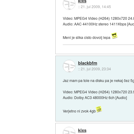
kixs
::
21. jul 2009, 14:45
Video: MPEG4 Video (H264) 1280x720 24.0
Audio: AAC 44100Hz stereo 1411Kbps [Aud
Meni je slika cisto dovolj lepa
blackbfm
::
21. jul 2009, 23:34
Jaz mam pa tole na disku pa je nekaj čez 5
Video: MPEG4 Video (H264) 1280x720 23.9
Audio: Dolby AC3 48000Hz 6ch [Audio]
Verjetno ni zvok 4gb
kixs