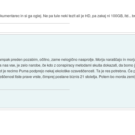
kumentarec in si ga oglej. Ne pa tule neki tezit ali je HD, pa zakaj ni 100GB, itd...
 ampak preden pozabim, očitno, zame nelogično nasprotje. Morja naraščajo in morj
as vse, je zelo narobe, če kdo z conspiracy metodami skuša dokazati, da bomo ju
, kot je recimo Puma podprejo nekaj ekološke ozaveščenosti. Ta je res potrebna. Će 
enost tiste prave vrste, čimprej postane biznis 21 stoletja. Potem bo morda zemlj