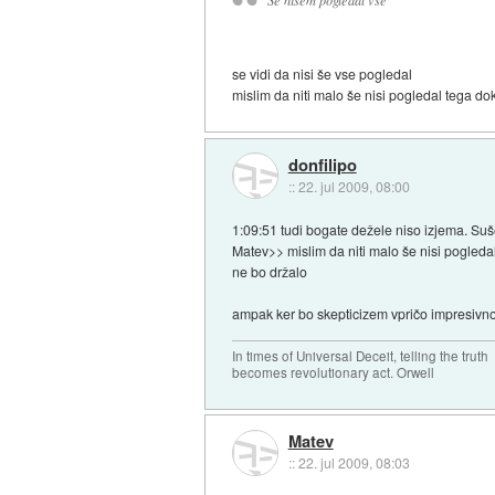
se vidi da nisi še vse pogledal
mislim da niti malo še nisi pogledal tega d
donfilipo
::
22. jul 2009, 08:00
1:09:51 tudi bogate dežele niso izjema. Suš
Matev>> mislim da niti malo še nisi pogled
ne bo držalo
ampak ker bo skepticizem vpričo impresivnos
In times of Universal Deceit, telling the truth
becomes revolutionary act. Orwell
Matev
::
22. jul 2009, 08:03