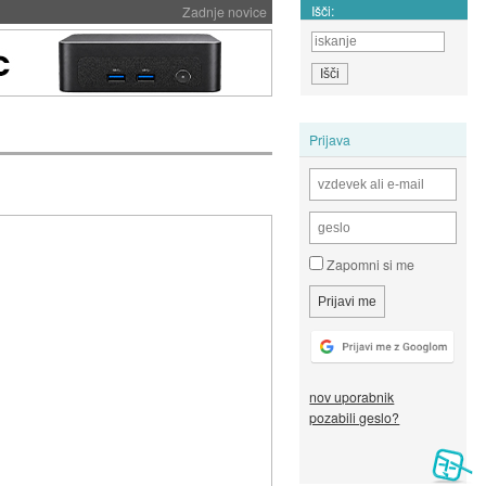
Išči:
Zadnje novice
Prijava
Zapomni si me
nov uporabnik
pozabili geslo?