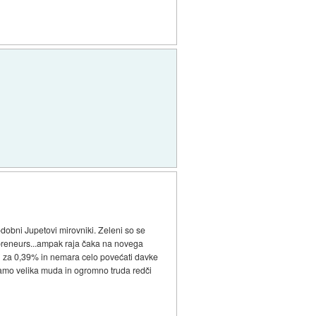
dobni Jupetovi mirovniki. Zeleni so se
rpreneurs...ampak raja čaka na novega
tki za 0,39% in nemara celo povećati davke
amo velika muda in ogromno truda redči