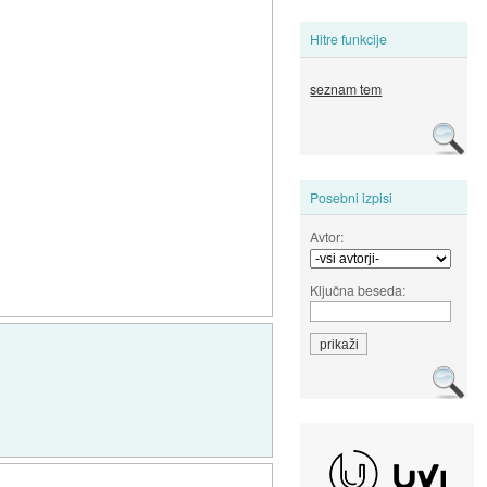
Hitre funkcije
seznam tem
Posebni izpisi
Avtor:
Ključna beseda: