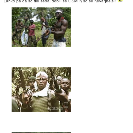
Lahko pa da so tile sedaj dobili še GSM in so še nevarjnejši!