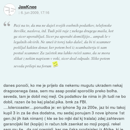
JawKnee
::
6. jun 2009, 17:16
Pazi na to, da mu ne daješ svojih osebnih podatkov, telefonske
številke, naslova, itd. Tudi piši raje z nekega drugega maila, kot
ga sicer uporabljaš. Sicer pa uporabi domišljijo... ampak le v
legalnih okvirih. Ne smeš it torej tako daleč, da bi ti scammer
pošiljal kakšen denar, ker potem boš iz scambaiterja ti sam
postal scammer. Za začetek mu lahko rečeš samo, da se mora
slikat z nekim napisom v roki, sicer deal odpade. Sliko potem
seveda prilepi na forum
danes ponoči, ko me je prijelo da nekemu mugutu ukradem nekaj
dragocenega časa, sem mu asap poslal sporočilo preko bolha.
seveda, tam je dobil moj mejl. Os podatkov še nima in jih tudi ne bo
dobil, razen če bo kej plačal.pika. bmk za FBI.
....lolercoaster....ponudba je: en iphone 3g za 200e, jaz bi mu takoj
kupil 3 in za še dva dodatna, mu sedaj ponujam 3 nove iphone 1st
gen.(ki jih itak nimam) ( kle se bo mjbi dal kj tralala) zdej zahtevam
garancijski list (kopijo) in račun.tolk zaenkat so moji pogoji. rekel
sem mu še , da naj premisli, ker me čaka prodajalec iz Afrike, ki je