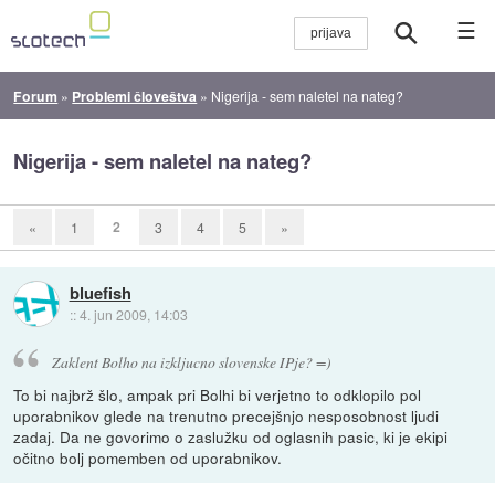
☰
Forum
»
Problemi človeštva
»
Nigerija - sem naletel na nateg?
Nigerija - sem naletel na nateg?
2
«
1
3
4
5
»
bluefish
::
4. jun 2009, 14:03
Zaklent Bolho na izkljucno slovenske IPje? =)
To bi najbrž šlo, ampak pri Bolhi bi verjetno to odklopilo pol
uporabnikov glede na trenutno precejšnjo nesposobnost ljudi
zadaj. Da ne govorimo o zaslužku od oglasnih pasic, ki je ekipi
očitno bolj pomemben od uporabnikov.