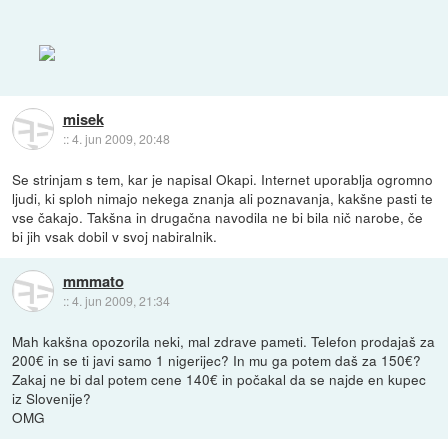
misek
::
4. jun 2009, 20:48
Se strinjam s tem, kar je napisal Okapi. Internet uporablja ogromno
ljudi, ki sploh nimajo nekega znanja ali poznavanja, kakšne pasti te
vse čakajo. Takšna in drugačna navodila ne bi bila nič narobe, če
bi jih vsak dobil v svoj nabiralnik.
mmmato
::
4. jun 2009, 21:34
Mah kakšna opozorila neki, mal zdrave pameti. Telefon prodajaš za
200€ in se ti javi samo 1 nigerijec? In mu ga potem daš za 150€?
Zakaj ne bi dal potem cene 140€ in počakal da se najde en kupec
iz Slovenije?
OMG