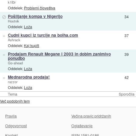
k1ll3r
Oddelek:
Problemi človeštva
⊘
Pošiljanje kompa v Nigerijo
34
Hostnik
Oddelek:
Loža
»
Cudni kupci iz turcije na bolha.com
37
Ashrack
Oddelek:
Kaj kupiti
»
Prodajam Renault Megane l 2003 in dobim zanimivo
39
ponudbo
Go-ahead
Oddelek:
Loža
»
Mednarodna prodaja!
42
razzor
Oddelek:
Loža
Tema
Sporočila
Več podobnih tem
Pravila
Večina pravic pridržanih
Odgovornost
Oglaševanje
Kontakt
ISSN 1581-0186