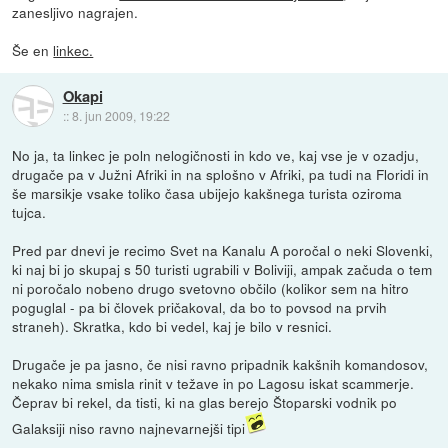
zanesljivo nagrajen.
Še en
linkec.
Okapi
::
8. jun 2009, 19:22
No ja, ta linkec je poln nelogičnosti in kdo ve, kaj vse je v ozadju,
drugače pa v Južni Afriki in na splošno v Afriki, pa tudi na Floridi in
še marsikje vsake toliko časa ubijejo kakšnega turista oziroma
tujca.
Pred par dnevi je recimo Svet na Kanalu A poročal o neki Slovenki,
ki naj bi jo skupaj s 50 turisti ugrabili v Boliviji, ampak začuda o tem
ni poročalo nobeno drugo svetovno občilo (kolikor sem na hitro
poguglal - pa bi človek pričakoval, da bo to povsod na prvih
straneh). Skratka, kdo bi vedel, kaj je bilo v resnici.
Drugače je pa jasno, če nisi ravno pripadnik kakšnih komandosov,
nekako nima smisla rinit v težave in po Lagosu iskat scammerje.
Čeprav bi rekel, da tisti, ki na glas berejo Štoparski vodnik po
Galaksiji niso ravno najnevarnejši tipi