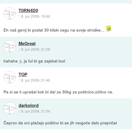
T0RN4D0
::
8. jun 2009, 19:49
Eh naš genij bi poslal 30 kilski cegu na svoje stroške...
MeGreat
::
8. jun 2009, 21:08
hahaha ;), ja ful bi ga zajebal lool
TOP
::
8. jun 2009, 21:46
Pa si se ti uprašal kok bi dal za 30kg za poštnino,očitno ne.
darkolord
::
8. jun 2009, 21:54
Čeprov da oni plačajo poštino bi se jih mogoče dalo prepričat