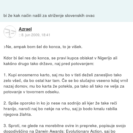
bi že kak način našli za striženje slovenskih ovac
Azrael
::
8. jun 2009, 18:41
>Ne, ampak bom šel do konca, to je višek.
Kdor bi šel res do konca, se pravi kupca obiskat v Nigerijo ali
kakšno drugo tako državo, naj pred potovanjem:
1. Kupi enosmerno karto, saj mu bo v tisti deželi zanesljivo tako
zelo všeč, da bo ostal kar tam. Če se bo slučajno vseeno kdaj vrnil
nazaj domov, mu bo karta že potekla, pa tako ali tako ne velja za
potovanje v tovornem odseku.
2. Spiše oporoko in ko jo nese na sodnijo ali kjer že take reči
hranijo, naroči naj bo nekje na vrhu, saj jo bodo kmalu rabilia
njegova žlahta.
3. Sproti, ne glede na morebitne ovire in prepreke, popisuje svojo
dogodivščino na
Darwin Awards: Evolutionary Action
, saj bo