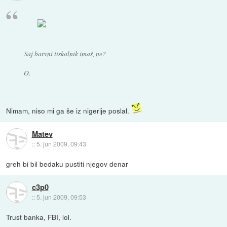
Saj barvni tiskalnik imaš, ne?
O.
Nimam, niso mi ga še iz nigerije poslal.
Matev
::
5. jun 2009, 09:43
greh bi bil bedaku pustiti njegov denar
c3p0
::
5. jun 2009, 09:53
Trust banka, FBI, lol.