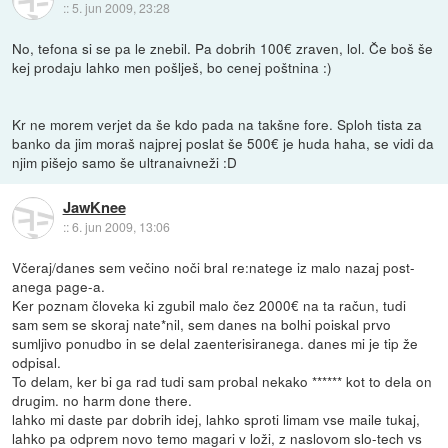
::
5. jun 2009, 23:28
No, tefona si se pa le znebil. Pa dobrih 100€ zraven, lol. Če boš še
kej prodaju lahko men pošlješ, bo cenej poštnina :)
Kr ne morem verjet da še kdo pada na takšne fore. Sploh tista za
banko da jim moraš najprej poslat še 500€ je huda haha, se vidi da
njim pišejo samo še ultranaivneži :D
JawKnee
::
6. jun 2009, 13:06
Včeraj/danes sem večino noči bral re:natege iz malo nazaj post-
anega page-a.
Ker poznam človeka ki zgubil malo čez 2000€ na ta račun, tudi
sam sem se skoraj nate*nil, sem danes na bolhi poiskal prvo
sumljivo ponudbo in se delal zaenterisiranega. danes mi je tip že
odpisal.
To delam, ker bi ga rad tudi sam probal nekako ****** kot to dela on
drugim. no harm done there.
lahko mi daste par dobrih idej, lahko sproti limam vse maile tukaj,
lahko pa odprem novo temo magari v loži, z naslovom slo-tech vs