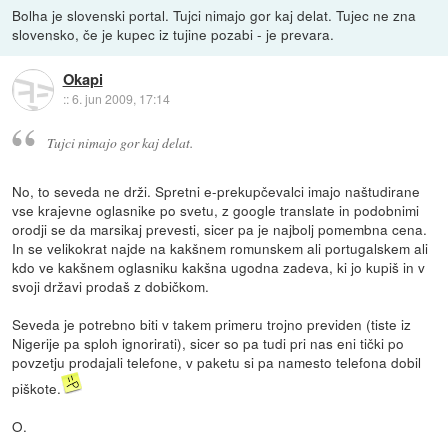
Bolha je slovenski portal. Tujci nimajo gor kaj delat. Tujec ne zna
slovensko, če je kupec iz tujine pozabi - je prevara.
Okapi
::
6. jun 2009, 17:14
Tujci nimajo gor kaj delat.
No, to seveda ne drži. Spretni e-prekupčevalci imajo naštudirane
vse krajevne oglasnike po svetu, z google translate in podobnimi
orodji se da marsikaj prevesti, sicer pa je najbolj pomembna cena.
In se velikokrat najde na kakšnem romunskem ali portugalskem ali
kdo ve kakšnem oglasniku kakšna ugodna zadeva, ki jo kupiš in v
svoji državi prodaš z dobičkom.
Seveda je potrebno biti v takem primeru trojno previden (tiste iz
Nigerije pa sploh ignorirati), sicer so pa tudi pri nas eni tički po
povzetju prodajali telefone, v paketu si pa namesto telefona dobil
piškote.
O.