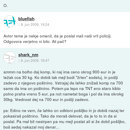
O.
bluefish
::
8. jun 2009, 19:24
Avtor teme je nekje omenil, da je poslal mail naši vrli policiji.
Odgovora verjetno ni bilo. Ali pač?
shark_nm
::
8. jun 2009, 19:47
ammm na bolho daj komp, ki naj ima ceno okrog 900 eur in je
težak cca 30 kg. Ko dobiš tak mejl bodi "žrtev" sodeluj, in pošlji
zadevo z njegovo poštnino. Vstrajaj da lahko znižaš komp na 700
samo da ima on poštnino. Potem pa lepo na TNT eno staro kiblo
polno praha vreno 5 eur, pa not nametat boga i pol da ima okrokg
30kg. Vrednost dej na 700 eur in pošlji zadevo.
ps: Edino ne vem, če lahko on odkloni pošiljko in jo dobiš nazaj ter
pokasiraš poštnino. Tako da moraš delovat, da je to to in da si
poslal. Pa mal bit nestrpen pa mu mejl poslat ali si že dobil pošiljko,
boš sedaj nakazal moj denar...