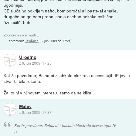
ugodnejši.
ČE slučajno odkrijem nafto, bom poročal ali paste-al emaile,
drugače pa ga bom probal samo osebno nekako psihično
"izmučiti". heh
Zgodovina sprememb…
spremenil:
JawKnee
(
6. jun 2009 ob 17:21
)
Uros!no
::
6. jun 2009, 17:25
Kot že povedano; Bolha bi z lahkoto blokirala access tujih IP-jev in
stvar bi bila rešena.
Žal to ni v njihovem interesu, samo da se klika.
Matev
::
6. jun 2009, 17:37
Kot že povedano; Bolha bi z lahkoto blokirala access tujih IP-
jev