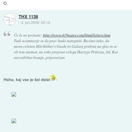
O.
THX 1138
::
4. jun 2009, 20:13
Če še ne poznate:
http://www.419eater.com/html/letters.htm
Tudi scammerje se da prav hudo nategniti. Recimo tako, da
mora celoten Hitchhiker's Guide to Galaxy prebrat na glas in se
ob tem snemat, na roke prepisat celega Harryja Potterja, itd. Kar
razvedrilno branje, priporočam
Haha, kaj vse je šel delat
: