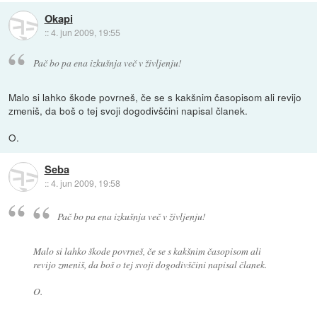
Okapi
::
4. jun 2009, 19:55
Pač bo pa ena izkušnja več v življenju!
Malo si lahko škode povrneš, če se s kakšnim časopisom ali revijo
zmeniš, da boš o tej svoji dogodivščini napisal članek.
O.
Seba
::
4. jun 2009, 19:58
Pač bo pa ena izkušnja več v življenju!
Malo si lahko škode povrneš, če se s kakšnim časopisom ali
revijo zmeniš, da boš o tej svoji dogodivščini napisal članek.
O.