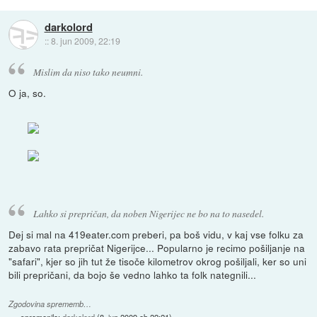
darkolord
::
8. jun 2009, 22:19
Mislim da niso tako neumni.
O ja, so.
Lahko si prepričan, da noben Nigerijec ne bo na to nasedel.
Dej si mal na 419eater.com preberi, pa boš vidu, v kaj vse folku za
zabavo rata prepričat Nigerijce... Popularno je recimo pošiljanje na
"safari", kjer so jih tut že tisoče kilometrov okrog pošiljali, ker so uni
bili prepričani, da bojo še vedno lahko ta folk nategnili...
Zgodovina sprememb…
spremenilo:
darkolord
(
8. jun 2009 ob 22:21
)