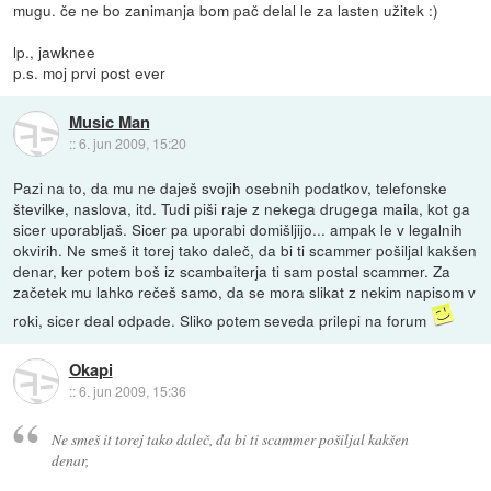
mugu. če ne bo zanimanja bom pač delal le za lasten užitek :)
lp., jawknee
p.s. moj prvi post ever
Music Man
::
6. jun 2009, 15:20
Pazi na to, da mu ne daješ svojih osebnih podatkov, telefonske
številke, naslova, itd. Tudi piši raje z nekega drugega maila, kot ga
sicer uporabljaš. Sicer pa uporabi domišljijo... ampak le v legalnih
okvirih. Ne smeš it torej tako daleč, da bi ti scammer pošiljal kakšen
denar, ker potem boš iz scambaiterja ti sam postal scammer. Za
začetek mu lahko rečeš samo, da se mora slikat z nekim napisom v
roki, sicer deal odpade. Sliko potem seveda prilepi na forum
Okapi
::
6. jun 2009, 15:36
Ne smeš it torej tako daleč, da bi ti scammer pošiljal kakšen
denar,