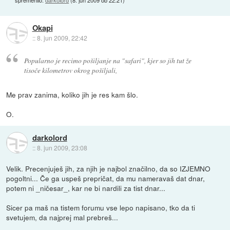
Okapi
::
8. jun 2009, 22:42
Popularno je recimo pošiljanje na "safari", kjer so jih tut že
tisoče kilometrov okrog pošiljali,
Me prav zanima, koliko jih je res kam šlo.
O.
darkolord
::
8. jun 2009, 23:08
Velik. Precenjuješ jih, za njih je najbol značilno, da so IZJEMNO
pogoltni... Če ga uspeš prepričat, da mu nameravaš dat dnar,
potem ni _ničesar_, kar ne bi nardili za tist dnar...
Sicer pa maš na tistem forumu vse lepo napisano, tko da ti
svetujem, da najprej mal prebreš...