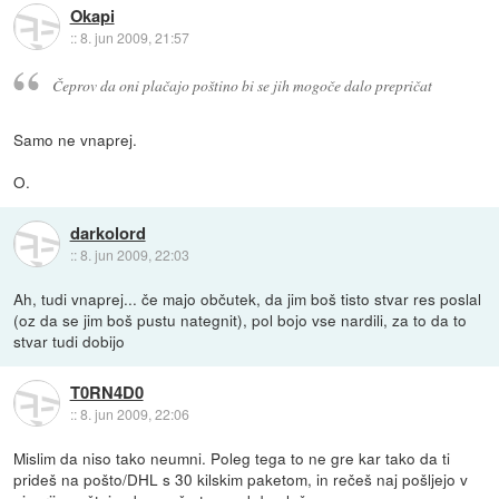
Okapi
::
8. jun 2009, 21:57
Čeprov da oni plačajo poštino bi se jih mogoče dalo prepričat
Samo ne vnaprej.
O.
darkolord
::
8. jun 2009, 22:03
Ah, tudi vnaprej... če majo občutek, da jim boš tisto stvar res poslal
(oz da se jim boš pustu nategnit), pol bojo vse nardili, za to da to
stvar tudi dobijo
T0RN4D0
::
8. jun 2009, 22:06
Mislim da niso tako neumni. Poleg tega to ne gre kar tako da ti
prideš na pošto/DHL s 30 kilskim paketom, in rečeš naj pošljejo v