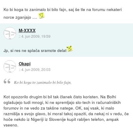
Ko bi koga to zanimalo bi bilo fajn, saj še tle na forumu nekateri
norce zganjajo ....
M-XXXX
::
4. jun 2009, 19:59
Jp, si res ne splača sramote delat
Okapi
::
4. jun 2009, 20:03
Ko bi koga to zanimalo bi bilo fajn,
Kot opozorilo drugim bi bil tak članek čisto koristen. Na Bolhi
oglašujejo tudi mnogi, ki ne spremljajo slo-tech in računalniških
forumov in ne vedo za takšne natege. OK, saj vsak, ki malo
razmišlja s svojo glavo, bi moral takoj opaziti, da nekaj ni v redu, če
hoče nekdo iz Nigeriji iz Slovenije kupit rabljen telefon, ampak
vseeno.