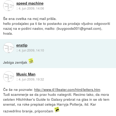
speed machine
::
4. jun 2009, 14:06
Še ena cvetka na moj mail prišla.
hello prodajalec pa ti še to postavko za prodajo vljudno odgovoriti
nazaj na e-poštni naslov, mailto: (buygoods001@gmail.com),
hvala.
enxtip
::
4. jun 2009, 14:10
Jebiga zemljak
Music Man
::
4. jun 2009, 19:32
Če še ne poznate:
http://www.419eater.com/html/letters.htm
Tudi scammerje se da prav hudo nategniti. Recimo tako, da mora
celoten Hitchhiker's Guide to Galaxy prebrat na glas in se ob tem
snemat, na roke prepisat celega Harryja Potterja, itd. Kar
razvedrilno branje, priporočam