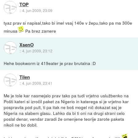
TOP
::
4. jun 2009, 23:09
tyaz prav si napisal,tako bi imel vsaj 140e v žepu,tako pa ma 300e
minusa
Pa brez zamere
XsenO
::
4. jun 2009, 23:12
Hehe bookworm iz 419eater je prav brutalna :D
Tilen
::
4. jun 2009, 23:41
Me je tole kar nasmejalo prav tako pa tudi vrjetno uslužbenko na
Pošti kateri si izročil paket za Nigerio in katerega si je vrjetno kar
pospravila pod pult, ti pa itak ne boš mogel nič dokazat saj je
Nigeria na slabem glasu. Lahko da bi ti oni na drugi strani celo
poslal denar, vendar zaradi že omenjene teorije zarote paketa
nikoli ne bo dobil.