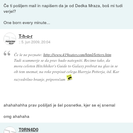
Če ti pošljem mail in napišem da je od Dedka Mraza, boš mi tudi
verjel?
One born every minute...
T-h-o-r
::
5. jun 2009, 20:04
Če še ne poznate:
http://www.419eater.com/html/letters.htm
Tudi scammerje se da prav hudo nategniti. Recimo tako, da
mora celoten Hitchhiker's Guide to Galaxy prebrat na glas in se
ob tem snemat, na roke prepisat celega Harryja Potterja, itd. Kar
razvedrilno branje, priporočam
ahahahahha prav pošiljati je šel posnetke, kjer se ej snemal
omg ahahaha
T0RN4D0