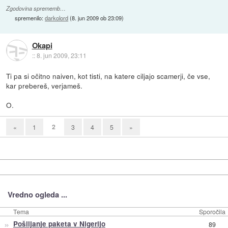
Zgodovina sprememb…
spremenilo:
darkolord
(
8. jun 2009 ob 23:09
)
Okapi
::
8. jun 2009, 23:11
Ti pa si očitno naiven, kot tisti, na katere ciljajo scamerji, če vse,
kar prebereš, verjameš.
O.
2
«
1
3
4
5
»
Vredno ogleda ...
Tema
Sporočila
»
Pošiljanje paketa v Nigerijo
89