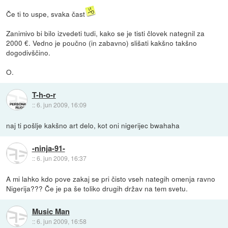
Če ti to uspe, svaka čast
Zanimivo bi bilo izvedeti tudi, kako se je tisti človek nategnil za
2000 €. Vedno je poučno (in zabavno) slišati kakšno takšno
dogodivščino.
O.
T-h-o-r
::
6. jun 2009, 16:09
naj ti pošlje kakšno art delo, kot oni nigerijec bwahaha
-ninja-91-
::
6. jun 2009, 16:37
A mi lahko kdo pove zakaj se pri čisto vseh nategih omenja ravno
Nigerija??? Če je pa še toliko drugih držav na tem svetu.
Music Man
::
6. jun 2009, 16:58