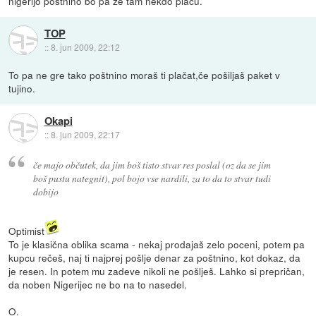
nigerijo poštnino bo pa že tam nekdo plaču.
TOP
::
8. jun 2009, 22:12
To pa ne gre tako poštnino moraš ti plačat,če pošiljaš paket v
tujino.
Okapi
::
8. jun 2009, 22:17
če majo občutek, da jim boš tisto stvar res poslal (oz da se jim
boš pustu nategnit), pol bojo vse nardili, za to da to stvar tudi
dobijo
Optimist
To je klasična oblika scama - nekaj prodajaš zelo poceni, potem pa
kupcu rečeš, naj ti najprej pošlje denar za poštnino, kot dokaz, da
je resen. In potem mu zadeve nikoli ne pošlješ. Lahko si prepričan,
da noben Nigerijec ne bo na to nasedel.
O.