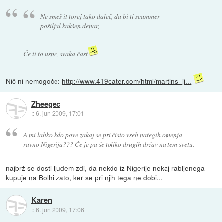
Ne smeš it torej tako daleč, da bi ti scammer
pošiljal kakšen denar,
Če ti to uspe, svaka čast
Nič ni nemogoče:
http://www.419eater.com/html/martins_ji...
Zheegec
::
6. jun 2009, 17:01
A mi lahko kdo pove zakaj se pri čisto vseh nategih omenja
ravno Nigerija??? Če je pa še toliko drugih držav na tem svetu.
najbrž se dosti ljudem zdi, da nekdo iz Nigerije nekaj rabljenega
kupuje na Bolhi zato, ker se pri njih tega ne dobi...
Karen
::
6. jun 2009, 17:06