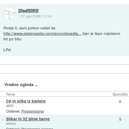
20sdfj093f
::
27. apr 2009, 11:14
Hvala ti, sem potem našel še
http://www.statemaster.com/encyclopedia...
kjer je lepo napisano
bit po bitu.
LPd
Vredno ogleda ...
Tema
Sporočila
»
C# in slika iz kamere
6
ql000
Oddelek:
Programiranje
»
Slikar in 32 bitne barve
5
simnov
Oddelek:
Programska oprema