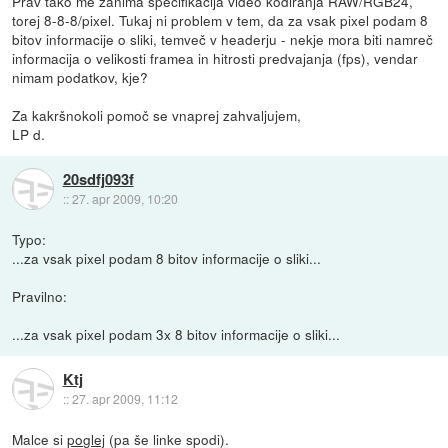
Prav tako me zanima specifikacija video kodiranja RAW/RGB24,
torej 8-8-8/pixel. Tukaj ni problem v tem, da za vsak pixel podam 8
bitov informacije o sliki, temveč v headerju - nekje mora biti namreč
informacija o velikosti framea in hitrosti predvajanja (fps), vendar
nimam podatkov, kje?
Za kakršnokoli pomoč se vnaprej zahvaljujem,
LP d.
20sdfj093f
::
27. apr 2009, 10:20
Typo:
...za vsak pixel podam 8 bitov informacije o sliki...
Pravilno:
...za vsak pixel podam 3x 8 bitov informacije o sliki...
Ktj
::
27. apr 2009, 11:12
Malce si
poglej
(pa še linke spodi).