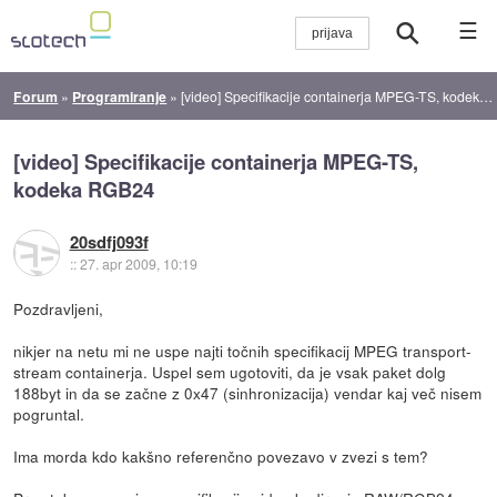
☰
Forum
»
Programiranje
»
[video] Specifikacije containerja MPEG-TS, kodeka RGB24
[video] Specifikacije containerja MPEG-TS,
kodeka RGB24
20sdfj093f
::
27. apr 2009, 10:19
Pozdravljeni,
nikjer na netu mi ne uspe najti točnih specifikacij MPEG transport-
stream containerja. Uspel sem ugotoviti, da je vsak paket dolg
188byt in da se začne z 0x47 (sinhronizacija) vendar kaj več nisem
pogruntal.
Ima morda kdo kakšno referenčno povezavo v zvezi s tem?