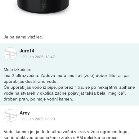
Je pa samo vlažilec.
Jure14
::
29. jan 2025, 18:47
Moje izkušnje:
ima 2 ultrazvočna. Zadeva mora imeti ali (zelo) dober filter ali pa
uporabljaš destilirano vodo.
Če uporabljaš vodo iz pipe, pa brez filtra, se po nekaj litrih izpihane
vode na stvareh v okolica začne pojavljat takša bela "meglica",
droben prah, po moje vodni kamen.
Arey
::
30. jan 2025, 08:20
Vodni kamen je, ja. In te ultrazvočni v zrak vržejo ogromno tega,
kar je efektivno onesnaženje zraka s PM delci kar je precej