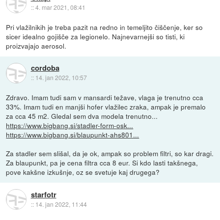
::
4. mar 2021, 08:41
Pri vlažilnikih je treba pazit na redno in temeljito čiščenje, ker so
sicer idealno gojišče za legionelo. Najnevarnejši so tisti, ki
proizvajajo aerosol.
cordoba
::
14. jan 2022, 10:57
Zdravo. Imam tudi sam v mansardi težave, vlaga je trenutno cca
33%. Imam tudi en manjši hofer vlažilec zraka, ampak je premalo
za cca 45 m2. Gledal sem dva modela trenutno...
https://www.bigbang.si/stadler-form-osk...
https://www.bigbang.si/blaupunkt-ahs801...
Za stadler sem slišal, da je ok, ampak so problem filtri, so kar dragi.
Za blaupunkt, pa je cena filtra cca 8 eur. Si kdo lasti takšnega,
pove kakšne izkušnje, oz se svetuje kaj drugega?
starfotr
::
14. jan 2022, 11:44