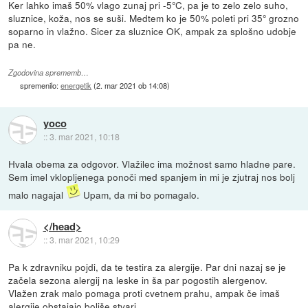
Ker lahko imaš 50% vlago zunaj pri -5°C, pa je to zelo zelo suho,
sluznice, koža, nos se suši. Medtem ko je 50% poleti pri 35° grozno
soparno in vlažno. Sicer za sluznice OK, ampak za splošno udobje
pa ne.
Zgodovina sprememb…
spremenilo:
energetik
(
2. mar 2021 ob 14:08
)
yoco
::
3. mar 2021, 10:18
Hvala obema za odgovor. Vlažilec ima možnost samo hladne pare.
Sem imel vklopljenega ponoči med spanjem in mi je zjutraj nos bolj
malo nagajal
Upam, da mi bo pomagalo.
</head>
::
3. mar 2021, 10:29
Pa k zdravniku pojdi, da te testira za alergije. Par dni nazaj se je
začela sezona alergij na leske in ša par pogostih alergenov.
Vlažen zrak malo pomaga proti cvetnem prahu, ampak če imaš
alergije obstajajo boljše stvari.