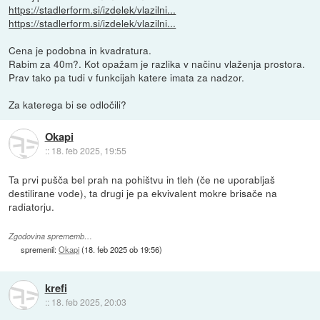
https://stadlerform.si/izdelek/vlazilni...
https://stadlerform.si/izdelek/vlazilni...
Cena je podobna in kvadratura.
Rabim za 40m?. Kot opažam je razlika v načinu vlaženja prostora.
Prav tako pa tudi v funkcijah katere imata za nadzor.
Za katerega bi se odločili?
Okapi
::
18. feb 2025, 19:55
Ta prvi pušča bel prah na pohištvu in tleh (če ne uporabljaš
destilirane vode), ta drugi je pa ekvivalent mokre brisače na
radiatorju.
Zgodovina sprememb…
spremenil:
Okapi
(
18. feb 2025 ob 19:56
)
krefi
::
18. feb 2025, 20:03