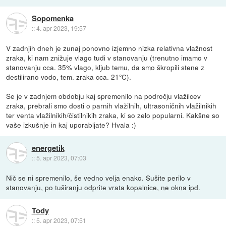
Sopomenka
::
4. apr 2023, 19:57
V zadnjih dneh je zunaj ponovno izjemno nizka relativna vlažnost
zraka, ki nam znižuje vlago tudi v stanovanju (trenutno imamo v
stanovanju cca. 35% vlago, kljub temu, da smo škropili stene z
destilirano vodo, tem. zraka cca. 21°C).
Se je v zadnjem obdobju kaj spremenilo na področju vlažilcev
zraka, prebrali smo dosti o parnih vlažilnih, ultrasoničnih vlažilnikih
ter venta vlažilnikih/čistilnikih zraka, ki so zelo popularni. Kakšne so
vaše izkušnje in kaj uporabljate? Hvala :)
energetik
::
5. apr 2023, 07:03
Nič se ni spremenilo, še vedno velja enako. Sušite perilo v
stanovanju, po tuširanju odprite vrata kopalnice, ne okna ipd.
Tody
::
5. apr 2023, 07:51