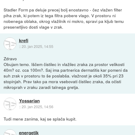
Stadler Form pa deluje precej bolj enostavno - čez vlažen filter
piha zrak, ki potem iz tega filtra pobere vlago. V prostoru ni
nobenega oblaka, okrog vlažilnik ni mokro, spravi pa kljub temu
presenetljivo dosti vlage v zrak.
krefi
::
20. jan 2025, 14:55
Zdravo
Obujam temo. Iščem čistilec in vlažilec zraka za prostor velikosti
40m? oz. cca 100m?. Saj ima partnerica dermatitis kar pomeni da
suh zrak v prostoru to še poslabša. vlažnost je okoli 35% pri 23
stopinjah. Prav tako pa mora vsebovati čistilec zraka, da očisti
mikroprah v zraku zaradi talnega gretja.
Yossarian
::
20. jan 2025, 14:56
Tudi mene zanima, kaj se splača kupit.
energetik