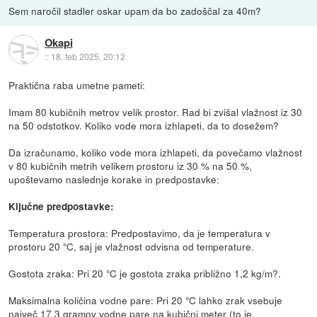
Sem naročil stadler oskar upam da bo zadoščal za 40m?
Okapi
::
18. feb 2025, 20:12
Praktična raba umetne pameti:
Imam 80 kubičnih metrov velik prostor. Rad bi zvišal vlažnost iz 30
na 50 odstotkov. Koliko vode mora izhlapeti, da to dosežem?
Da izračunamo, koliko vode mora izhlapeti, da povečamo vlažnost
v 80 kubičnih metrih velikem prostoru iz 30 % na 50 %,
upoštevamo naslednje korake in predpostavke:
Ključne predpostavke:
Temperatura prostora: Predpostavimo, da je temperatura v
prostoru 20 °C, saj je vlažnost odvisna od temperature.
Gostota zraka: Pri 20 °C je gostota zraka približno 1,2 kg/m?.
Maksimalna količina vodne pare: Pri 20 °C lahko zrak vsebuje
največ 17,3 gramov vodne pare na kubični meter (to je