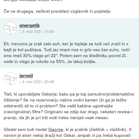
Če ne drugega, večkrat preobleci vzglavnik in pojsteljo.
energetik
::
3. mar 2021, 10:49
Eh, trenutno je zrak zelo suh, ker je topleje se tudi več zrači in v
bajti je kot puščava. Tudi jaz imam nos in grlo ves čas suho, notri
smo imeli 30% vlage pri 22°. Potem sem na štedilniku povrel 2L
vode in vlago je ruknilo na 55%. Je takoj boljše.
jernejl
::
4. mar 2021, 00:48
Tisti, ki uporabljate Oskarja: kako pa je kaj zamudno/problematično
čiščenje? Se na rezervoarju nabira vodni kamen (ki ga je težko
odstraniti) ali to ni problem? Ste našli kakšne ugodnejše
(neoriginalne) filtre? Originalni se zdijo kar dragi, nekateri review-i
pravijo, da jih je pri trši vodi treba menjati vsak mesec.
Gledal sem tudi model
George
, ki je pralnik (čistilnik + vlažilnik). V
osnovi je sicer nekaj dražji kot Oskar, ampak ni pa treba kupovati