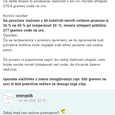
Če želite doseči to povečanje vlažnosti v eni uri, morate izhlapeti
276,8 gramov vode na uro.
Končni rezultat:
Da povečate vlažnost v 80 kubičnih metrih velikem prostoru iz
30 % na 50 % pri temperaturi 20 °C, morate izhlapeti približno
277 gramov vode na uro.
Opombe:
Če se temperatura v prostoru spremeni, se bo spremenila tudi
potrebna količina vode (toplejši zrak lahko sprejme več vodne
pare).
Če prostor ni popolnoma zaprt, bo nekaj vlažnosti uhajalo, zato
boste morda morali izhlapevati več vode, da ohranite želeno
vlažnost.
Uporaba vlažilnika z znano zmogljivostjo (npr. 300 gramov na
uro) bi bila praktična rešitev za dosego tega cilja.
energetik
::
18. feb 2025, 22:16
Zakaj imaš vse račune podvojene?