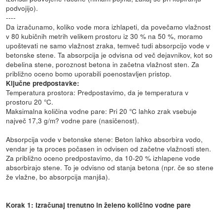
podvojijo).
----
Da izračunamo, koliko vode mora izhlapeti, da povečamo vlažnost
v 80 kubičnih metrih velikem prostoru iz 30 % na 50 %, moramo
upoštevati ne samo vlažnost zraka, temveč tudi absorpcijo vode v
betonske stene. Ta absorpcija je odvisna od več dejavnikov, kot so
debelina stene, poroznost betona in začetna vlažnost sten. Za
približno oceno bomo uporabili poenostavljen pristop.
Ključne predpostavke:
Temperatura prostora: Predpostavimo, da je temperatura v
prostoru 20 °C.
Maksimalna količina vodne pare: Pri 20 °C lahko zrak vsebuje
največ 17,3 g/m? vodne pare (nasičenost).
Absorpcija vode v betonske stene: Beton lahko absorbira vodo,
vendar je ta proces počasen in odvisen od začetne vlažnosti sten.
Za približno oceno predpostavimo, da 10-20 % izhlapene vode
absorbirajo stene. To je odvisno od stanja betona (npr. če so stene
že vlažne, bo absorpcija manjša).
Korak 1: Izračunaj trenutno in želeno količino vodne pare