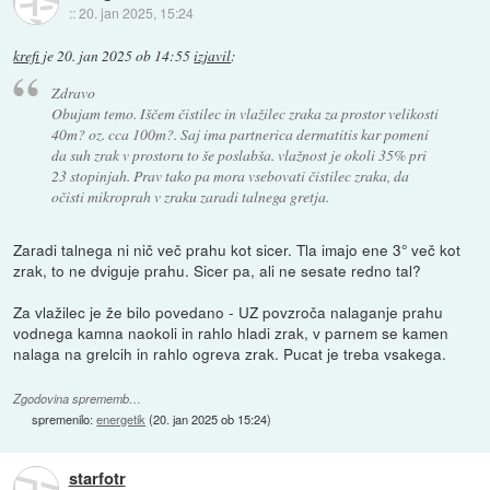
::
20. jan 2025, 15:24
krefi
je
20. jan 2025 ob 14:55
izjavil
:
Zdravo
Obujam temo. Iščem čistilec in vlažilec zraka za prostor velikosti
40m? oz. cca 100m?. Saj ima partnerica dermatitis kar pomeni
da suh zrak v prostoru to še poslabša. vlažnost je okoli 35% pri
23 stopinjah. Prav tako pa mora vsebovati čistilec zraka, da
očisti mikroprah v zraku zaradi talnega gretja.
Zaradi talnega ni nič več prahu kot sicer. Tla imajo ene 3° več kot
zrak, to ne dviguje prahu. Sicer pa, ali ne sesate redno tal?
Za vlažilec je že bilo povedano - UZ povzroča nalaganje prahu
vodnega kamna naokoli in rahlo hladi zrak, v parnem se kamen
nalaga na grelcih in rahlo ogreva zrak. Pucat je treba vsakega.
Zgodovina sprememb…
spremenilo:
energetik
(
20. jan 2025 ob 15:24
)
starfotr