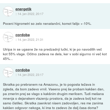
energetik
::
14. jan 2022, 20:17
Poceni higrometri so zelo nenatančni, komot falijo +-10%.
cordoba
::
14. jan 2022, 21:31
Utripa in se ugasne že na predzadnji lučki, ki je po navodilih več
kot 55% vlage. Očitno zadeva ne dela, ker v sobi sigurno ni več kot
45%...
cordoba
::
14. jan 2022, 23:17
Skratka po prebranem na Amazonu, je to pogosta težava in
zgleda, da bom zadevo vrnil. Vseeno prej še probam kakšen dan,
pa zmerim prej se vlago s kakšnim drugim merilcem. Tudi mešana
mnenja o dejanskem vlazenju prostora, da je zadeva bolj kot ne
samo čistilec. Skratka zaenkrat nisem zadovoljen, res me zanima
kakšen odgovor nekoga, ki ima to zadevo že dalj časa doma?