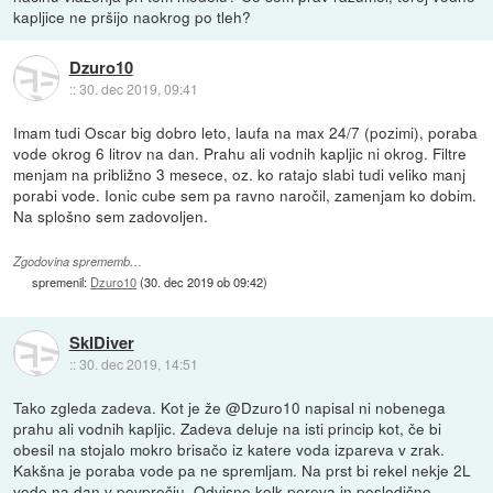
kapljice ne pršijo naokrog po tleh?
Dzuro10
::
30. dec 2019, 09:41
Imam tudi Oscar big dobro leto, laufa na max 24/7 (pozimi), poraba
vode okrog 6 litrov na dan. Prahu ali vodnih kapljic ni okrog. Filtre
menjam na približno 3 mesece, oz. ko ratajo slabi tudi veliko manj
porabi vode. Ionic cube sem pa ravno naročil, zamenjam ko dobim.
Na splošno sem zadovoljen.
Zgodovina sprememb…
spremenil:
Dzuro10
(
30. dec 2019 ob 09:42
)
SkIDiver
::
30. dec 2019, 14:51
Tako zgleda zadeva. Kot je že @Dzuro10 napisal ni nobenega
prahu ali vodnih kapljic. Zadeva deluje na isti princip kot, če bi
obesil na stojalo mokro brisačo iz katere voda izpareva v zrak.
Kakšna je poraba vode pa ne spremljam. Na prst bi rekel nekje 2L
vode na dan v povprečju. Odvisno kolk pereva in posledično