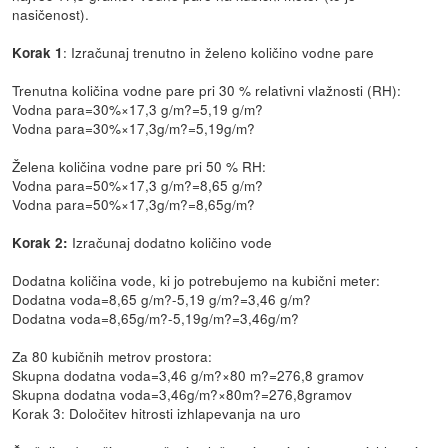
nasičenost).
: Izračunaj trenutno in želeno količino vodne pare
Korak 1
Trenutna količina vodne pare pri 30 % relativni vlažnosti (RH):
Vodna para=30%×17,3 g/m?=5,19 g/m?
Vodna para=30%×17,3g/m?=5,19g/m?
Želena količina vodne pare pri 50 % RH:
Vodna para=50%×17,3 g/m?=8,65 g/m?
Vodna para=50%×17,3g/m?=8,65g/m?
Izračunaj dodatno količino vode
Korak 2:
Dodatna količina vode, ki jo potrebujemo na kubični meter:
Dodatna voda=8,65 g/m?-5,19 g/m?=3,46 g/m?
Dodatna voda=8,65g/m?-5,19g/m?=3,46g/m?
Za 80 kubičnih metrov prostora:
Skupna dodatna voda=3,46 g/m?×80 m?=276,8 gramov
Skupna dodatna voda=3,46g/m?×80m?=276,8gramov
Korak 3: Določitev hitrosti izhlapevanja na uro