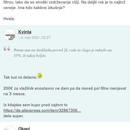
filtrov, tako da so stroški vzdrževanja nižji. Na daljši rok je to najbrž
ceneje. Ima kdo kakšne izkušnje?
Hvala.
Kvinta
::
4. mar 2021, 02:37
Potem sem na štedilniku povrel 2L vode in vlago je ruknilo na
55%. Je takoj boljše.
Tak tud mi delamo
200€ za vlažilnik enostavno ne dam pa da moreš pol filtre menjavat
na 3 mesce.
Iz kitajske sem kupo pred cajtom to
https://de.aliexpress.com/item/32867306...
dela super.
Okapi