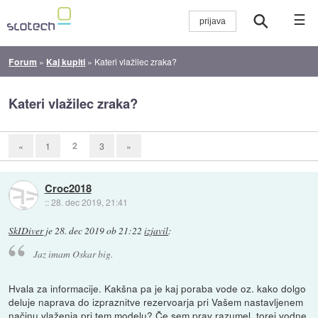
☰
Forum
»
Kaj kupiti
»
Kateri vlažilec zraka?
Kateri vlažilec zraka?
2
«
1
3
»
Croc2018
::
28. dec 2019, 21:41
SkIDiver
je
28. dec 2019 ob 21:22
izjavil
:
Jaz imam Oskar big.
Hvala za informacije. Kakšna pa je kaj poraba vode oz. kako dolgo
deluje naprava do izpraznitve rezervoarja pri Vašem nastavljenem
načinu vlaženja pri tem modelu? Če sem prav razumel, torej vodne