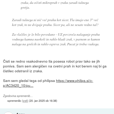
zraka, da očisti mikroprah v zraku zaradi talnega
gretja.
Zaradi talnega ni nič več prahu kot sicer. Tla imajo ene 3° več
kot zrak, to ne dviguje prahu. Sicer pa, ali ne sesate redno tal?
Za vlažilec je že bilo povedano - UZ povzroča nalaganje prahu
vodnega kamna naokoli in rahlo hladi zrak, v parnem se kamen
nalaga na grelcih in rahlo ogreva zrak. Pucat je treba vsakega.
Čisti se redno vsakodnevno tla posesa robot prav tako se jih
pomiva. Sam sem alergičen na cvetni prah in kot berem naj bi ga
čistilec odstranil iz zraka.
Sam sem gledal tega od philipsa
https://www.philips.si/c-
p/AC3420_10/pu...
Zgodovina sprememb…
spremenilo:
krefi
(
20. jan 2025 ob 16:38
)