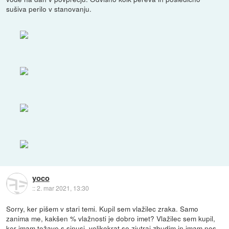
sušiva perilo v stanovanju.
yoco
::
2. mar 2021, 13:30
Sorry, ker pišem v stari temi. Kupil sem vlažilec zraka. Samo
zanima me, kakšen % vlažnosti je dobro imet? Vlažilec sem kupil,
ker imam težave s sinusi, velikokrat se zjutraj zbudim in imam nos