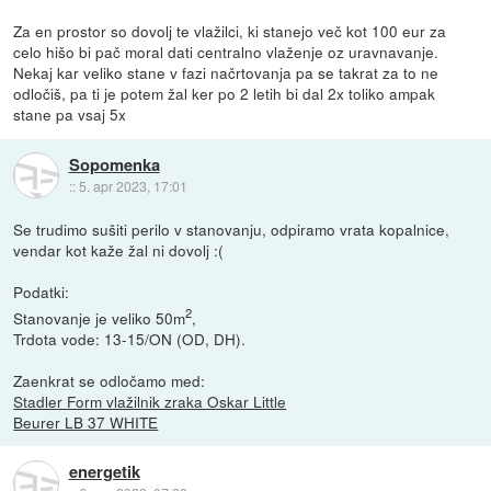
Za en prostor so dovolj te vlažilci, ki stanejo več kot 100 eur za
celo hišo bi pač moral dati centralno vlaženje oz uravnavanje.
Nekaj kar veliko stane v fazi načrtovanja pa se takrat za to ne
odločiš, pa ti je potem žal ker po 2 letih bi dal 2x toliko ampak
stane pa vsaj 5x
Sopomenka
::
5. apr 2023, 17:01
Se trudimo sušiti perilo v stanovanju, odpiramo vrata kopalnice,
vendar kot kaže žal ni dovolj :(
Podatki:
2
Stanovanje je veliko 50m
,
Trdota vode: 13-15/ON (OD, DH).
Zaenkrat se odločamo med:
Stadler Form vlažilnik zraka Oskar Little
Beurer LB 37 WHITE
energetik