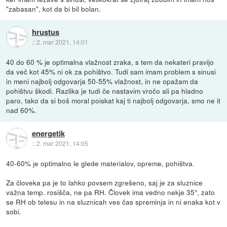
"zabasan", kot da bi bil bolan.
hrustus
::
2. mar 2021, 14:01
40 do 60 % je optimalna vlažnost zraka, s tem da nekateri pravijo
da več kot 45% ni ok za pohištvo. Tudi sam imam problem s sinusi
in meni najbolj odgovarja 50-55% vlažnost, in ne opažam da
pohištvu škodi. Razlika je tudi če nastavim vročo ali pa hladno
paro, tako da si boš moral poiskat kaj ti najbolj odgovarja, smo ne it
nad 60%.
energetik
::
2. mar 2021, 14:05
40-60% je optimalno le glede materialov, opreme, pohištva.
Za človeka pa je to lahko povsem zgrešeno, saj je za sluznice
važna temp. rosišča, ne pa RH. Človek ima vedno nekje 35°, zato
se RH ob telesu in na sluznicah ves čas spreminja in ni enaka kot v
sobi.