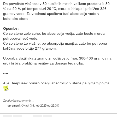
Da povečate vlažnost v 80 kubičnih metrih velikem prostoru iz 30
% na 50 % pri temperaturi 20 °C, morate izhlapeti približno 326
gramov vode. Ta vrednost upošteva tudi absorpcijo vode v
betonske stene.
Opombe:
Če so stene zelo suhe, bo absorpcija večja, zato boste morda
potrebovali več vode.
Če so stene že vlažne, bo absorpcija manjša, zato bo potrebna
količina vode bližje 277 gramom.
Uporaba vlažilnika z znano zmogljivostjo (npr. 300-400 gramov na
uro) bi bila praktična rešitev za dosego tega cilja.
----
A je DeepSeek pravilo ocenil absorpcijo v stene pa nimam pojma
Zgodovina sprememb…
spremenil:
Okapi
(
18. feb 2025 ob 22:34
)