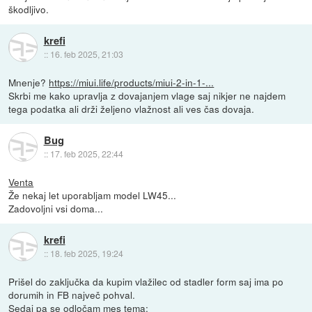
škodljivo.
krefi
::
16. feb 2025, 21:03
Mnenje?
https://miui.life/products/miui-2-in-1-...
Skrbi me kako upravlja z dovajanjem vlage saj nikjer ne najdem
tega podatka ali drži željeno vlažnost ali ves čas dovaja.
Bug
::
17. feb 2025, 22:44
Venta
Že nekaj let uporabljam model LW45...
Zadovoljni vsi doma...
krefi
::
18. feb 2025, 19:24
Prišel do zaključka da kupim vlažilec od stadler form saj ima po
dorumih in FB največ pohval.
Sedaj pa se odločam mes tema: