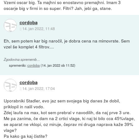
Vzemi oscar big. Ta majhni so enostavno premajhni. Imam 3
oscarje big v firmi in so super. Filtri? Jah, jebi ga, stane.
cordoba
::
14. jan 2022, 11:48
Eh, sem potem kar big naročil, je dobra cena na mimovrste. Sem
vzel še komplet 4 filtrov....
Zgodovina sprememb…
spremenilo:
cordoba
(
14. jan 2022 ob 11:52
)
cordoba
::
14. jan 2022, 17:04
Uporabniki Stadler, evo jaz sem svojega big danes že dobil,
priklopil in nalil vodo.
Zdej laufa na max, kot sem prebral v navodilih, da naj prve 3 ure.
Me pa zanima, če dam na 2 crtici vlage, ki naj bi bilo cca 45%vlage,
se aparat ne vklopi, oz miruje, čeprav mi druga naprava kaže 39%
vlage?
Pa kako ga kaj čistite?