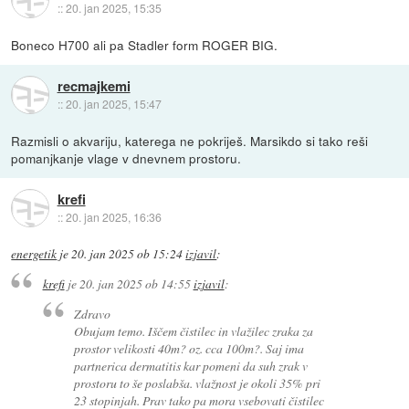
::
20. jan 2025, 15:35
Boneco H700 ali pa Stadler form ROGER BIG.
recmajkemi
::
20. jan 2025, 15:47
Razmisli o akvariju, katerega ne pokriješ. Marsikdo si tako reši
pomanjkanje vlage v dnevnem prostoru.
krefi
::
20. jan 2025, 16:36
energetik
je
20. jan 2025 ob 15:24
izjavil
:
krefi
je
20. jan 2025 ob 14:55
izjavil
:
Zdravo
Obujam temo. Iščem čistilec in vlažilec zraka za
prostor velikosti 40m? oz. cca 100m?. Saj ima
partnerica dermatitis kar pomeni da suh zrak v
prostoru to še poslabša. vlažnost je okoli 35% pri
23 stopinjah. Prav tako pa mora vsebovati čistilec