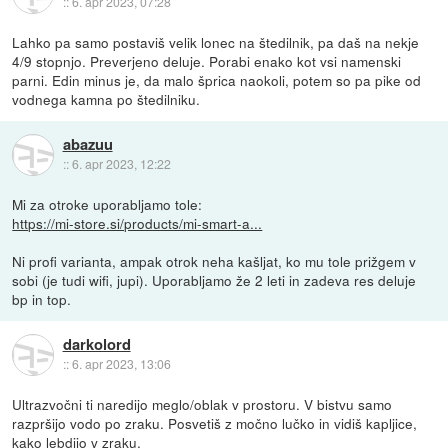
::
6. apr 2023, 07:28
Lahko pa samo postaviš velik lonec na štedilnik, pa daš na nekje
4/9 stopnjo. Preverjeno deluje. Porabi enako kot vsi namenski
parni. Edin minus je, da malo šprica naokoli, potem so pa pike od
vodnega kamna po štedilniku.
abazuu
::
6. apr 2023, 12:22
Mi za otroke uporabljamo tole:
https://mi-store.si/products/mi-smart-a...
Ni profi varianta, ampak otrok neha kašljat, ko mu tole prižgem v
sobi (je tudi wifi, jupi). Uporabljamo že 2 leti in zadeva res deluje
bp in top.
darkolord
::
6. apr 2023, 13:06
Ultrazvočni ti naredijo meglo/oblak v prostoru. V bistvu samo
razpršijo vodo po zraku. Posvetiš z močno lučko in vidiš kapljice,
kako lebdijo v zraku.