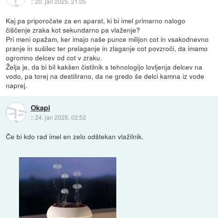
::
20. jan 2025, 21:05
Kaj pa priporočate za en aparat, ki bi imel primarno nalogo
čiščenje zraka kot sekundarno pa vlaženje?
Pri meni opažam, ker imajo naše punce milijon cot in vsakodnevno
pranje in sušilec ter prelaganje in zlaganje cot povzroči, da imamo
ogromno delcev od cot v zraku.
Želja je, da bi bil kakšen čistilnik s tehnologijo lovljenja delcev na
vodo, pa torej na destilirano, da ne gredo še delci kamna iz vode
naprej.
Okapi
::
24. jan 2025, 02:52
Če bi kdo rad imel en zelo odštekan vlažilnik.