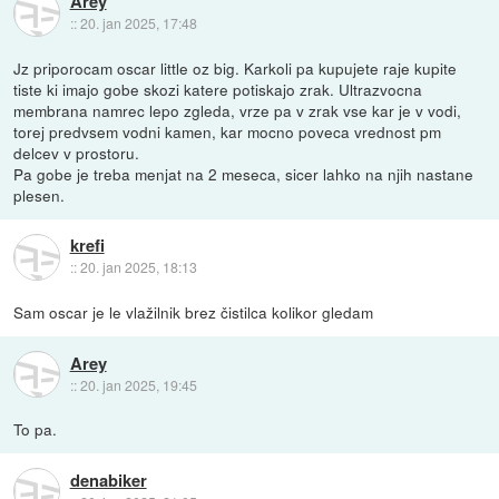
Arey
::
20. jan 2025, 17:48
Jz priporocam oscar little oz big. Karkoli pa kupujete raje kupite
tiste ki imajo gobe skozi katere potiskajo zrak. Ultrazvocna
membrana namrec lepo zgleda, vrze pa v zrak vse kar je v vodi,
torej predvsem vodni kamen, kar mocno poveca vrednost pm
delcev v prostoru.
Pa gobe je treba menjat na 2 meseca, sicer lahko na njih nastane
plesen.
krefi
::
20. jan 2025, 18:13
Sam oscar je le vlažilnik brez čistilca kolikor gledam
Arey
::
20. jan 2025, 19:45
To pa.
denabiker