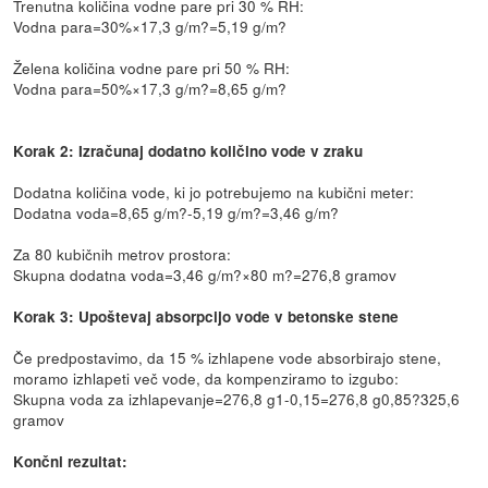
Trenutna količina vodne pare pri 30 % RH:
Vodna para=30%×17,3 g/m?=5,19 g/m?
Želena količina vodne pare pri 50 % RH:
Vodna para=50%×17,3 g/m?=8,65 g/m?
Korak 2: Izračunaj dodatno količino vode v zraku
Dodatna količina vode, ki jo potrebujemo na kubični meter:
Dodatna voda=8,65 g/m?-5,19 g/m?=3,46 g/m?
Za 80 kubičnih metrov prostora:
Skupna dodatna voda=3,46 g/m?×80 m?=276,8 gramov
Korak 3: Upoštevaj absorpcijo vode v betonske stene
Če predpostavimo, da 15 % izhlapene vode absorbirajo stene,
moramo izhlapeti več vode, da kompenziramo to izgubo:
Skupna voda za izhlapevanje=276,8 g1-0,15=276,8 g0,85?325,6
gramov
Končni rezultat: