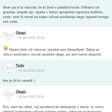
Sicer pa si to računal, če bi živel v plastični kocki. Odvisno od
gradnje, ampak npr. opeka + beton sprejmeta ogromne količine
vode, zato bi moral za trajen učinek povišanja vlage izpareti mnogo
več vode.
Okapi
::
18. feb 2025, 22:24
Nisam čisto nič računal, vprašal sem DeepSeek. Zakaj so
računi podvojeni, moraš vprašati njega, jaz sem samo skopiral.
Tody
::
18. feb 2025, 22:24
Ker je AI to naredil :)
Okapi
::
18. feb 2025, 22:30
Evo, sem mu rekel, naj upošteva še absorpcijo v stene. In ročno
izbrisal podvojene račune (nimam pojma, zakaj se pri kopiranju