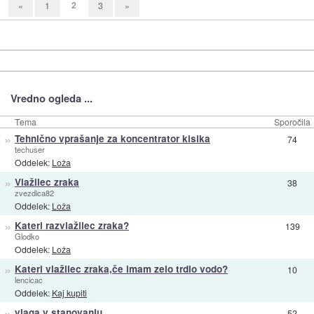
2
«
1
3
»
Vredno ogleda ...
Tema
Sporočila
»
Tehnično vprašanje za koncentrator kisika
74
techuser
Oddelek:
Loža
»
Vlažilec zraka
38
zvezdica82
Oddelek:
Loža
»
Kateri razvlažilec zraka?
139
Glodko
Oddelek:
Loža
»
Kateri vlažilec zraka,če imam zelo trdio vodo?
10
lencicac
Oddelek:
Kaj kupiti
»
vlaga v stanovanju
52