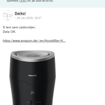
spremenil:
Okapi
(
24. jan 2025 ob 02:53
)
Darko!
::
29. jan 2025, 18:37
S tem sem zadovoljen.
Dela OK.
https://www.amazon.de/-/en/Humidifier-H...