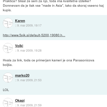
Praktica? Slisal ze sem za njo, toda ima kvalitetne izdelke?
Domnevam da je itak vse "made in Asia", tako da skoraj vseeno kaj
kupis.
Karen
::
9. mar 2009, 19:17
http://www.5pik.si/default-5200,19080.h...
Volk|
::
9. mar 2009, 19:28
Hvala za link, toda ce primerjam kameri je ona Panasonicova
boljša.
marko20
::
9. mar 2009, 21:53
LOL
Okapi
::
9. mar 2009, 21:59