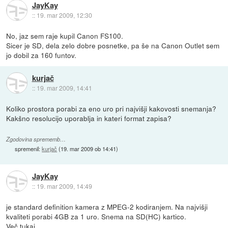
JayKay
::
19. mar 2009, 12:30
No, jaz sem raje kupil Canon FS100.
Sicer je SD, dela zelo dobre posnetke, pa še na Canon Outlet sem
jo dobil za 160 funtov.
kurjač
::
19. mar 2009, 14:41
Koliko prostora porabi za eno uro pri najvišji kakovosti snemanja?
Kakšno resolucijo uporablja in kateri format zapisa?
Zgodovina sprememb…
spremenil:
kurjač
(
19. mar 2009 ob 14:41
)
JayKay
::
19. mar 2009, 14:49
je standard definition kamera z MPEG-2 kodiranjem. Na najvišji
kvaliteti porabi 4GB za 1 uro. Snema na SD(HC) kartico.
Več
tukaj
.