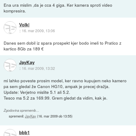
Ena ura mislim ,da je cca 4 giga. Ker kamera sproti video
kompresira.
Volk|
::
16. mar 2009, 13:06
Danes sem dobil iz spara prospekt kjer bodo imeli to Pratico z
kartico 8Gb za 189 €
JayKay
::
16. mar 2009, 13:32
mi lahko poveste prosim model, ker ravno kupujem neko kamero
pa sem gledal že Canon HG10, ampak je precej dražja.
Update: Verjetno mislite 5.1 ali 5.2.
Tesco ma 5.2 za 169.99. Grem gledat da vidim, kak je.
Zgodovina sprememb…
spremenil:
JayKay
(
16. mar 2009 ob 13:55
)
bbb1