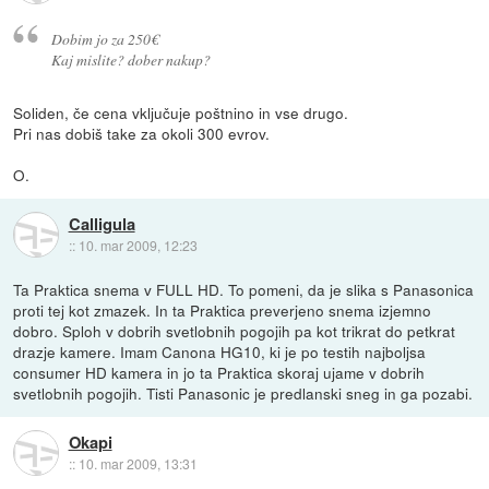
Dobim jo za 250€
Kaj mislite? dober nakup?
Soliden, če cena vključuje poštnino in vse drugo.
Pri nas dobiš take za okoli 300 evrov.
O.
Calligula
::
10. mar 2009, 12:23
Ta Praktica snema v FULL HD. To pomeni, da je slika s Panasonica
proti tej kot zmazek. In ta Praktica preverjeno snema izjemno
dobro. Sploh v dobrih svetlobnih pogojih pa kot trikrat do petkrat
drazje kamere. Imam Canona HG10, ki je po testih najboljsa
consumer HD kamera in jo ta Praktica skoraj ujame v dobrih
svetlobnih pogojih. Tisti Panasonic je predlanski sneg in ga pozabi.
Okapi
::
10. mar 2009, 13:31