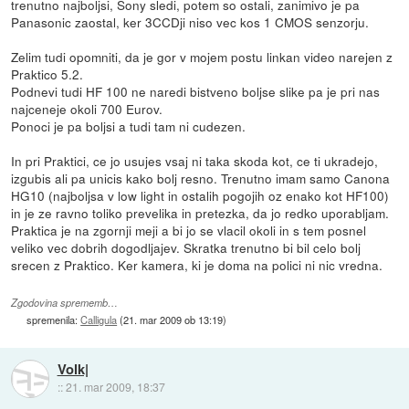
trenutno najboljsi, Sony sledi, potem so ostali, zanimivo je pa
Panasonic zaostal, ker 3CCDji niso vec kos 1 CMOS senzorju.
Zelim tudi opomniti, da je gor v mojem postu linkan video narejen z
Praktico 5.2.
Podnevi tudi HF 100 ne naredi bistveno boljse slike pa je pri nas
najceneje okoli 700 Eurov.
Ponoci je pa boljsi a tudi tam ni cudezen.
In pri Praktici, ce jo usujes vsaj ni taka skoda kot, ce ti ukradejo,
izgubis ali pa unicis kako bolj resno. Trenutno imam samo Canona
HG10 (najboljsa v low light in ostalih pogojih oz enako kot HF100)
in je ze ravno toliko prevelika in pretezka, da jo redko uporabljam.
Praktica je na zgornji meji a bi jo se vlacil okoli in s tem posnel
veliko vec dobrih dogodljajev. Skratka trenutno bi bil celo bolj
srecen z Praktico. Ker kamera, ki je doma na polici ni nic vredna.
Zgodovina sprememb…
spremenila:
Calligula
(
21. mar 2009 ob 13:19
)
Volk|
::
21. mar 2009, 18:37