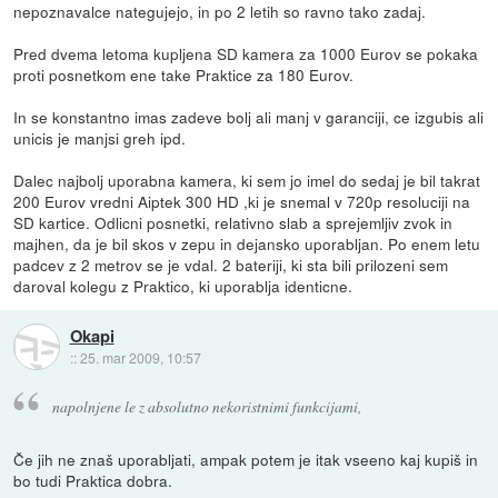
nepoznavalce nategujejo, in po 2 letih so ravno tako zadaj.
Pred dvema letoma kupljena SD kamera za 1000 Eurov se pokaka
proti posnetkom ene take Praktice za 180 Eurov.
In se konstantno imas zadeve bolj ali manj v garanciji, ce izgubis ali
unicis je manjsi greh ipd.
Dalec najbolj uporabna kamera, ki sem jo imel do sedaj je bil takrat
200 Eurov vredni Aiptek 300 HD ,ki je snemal v 720p resoluciji na
SD kartice. Odlicni posnetki, relativno slab a sprejemljiv zvok in
majhen, da je bil skos v zepu in dejansko uporabljan. Po enem letu
padcev z 2 metrov se je vdal. 2 bateriji, ki sta bili prilozeni sem
daroval kolegu z Praktico, ki uporablja identicne.
Okapi
::
25. mar 2009, 10:57
napolnjene le z absolutno nekoristnimi funkcijami,
Če jih ne znaš uporabljati, ampak potem je itak vseeno kaj kupiš in
bo tudi Praktica dobra.