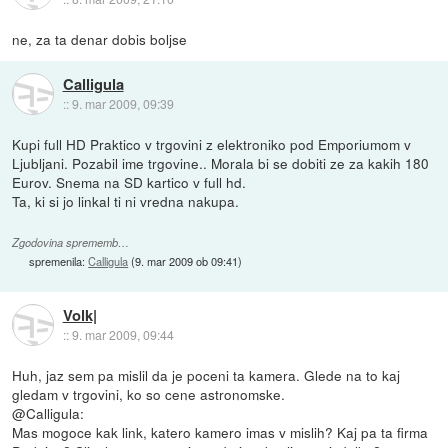
ne, za ta denar dobis boljse
Calligula
::
9. mar 2009, 09:39
Kupi full HD Praktico v trgovini z elektroniko pod Emporiumom v
Ljubljani. Pozabil ime trgovine.. Morala bi se dobiti ze za kakih 180
Eurov. Snema na SD kartico v full hd.
Ta, ki si jo linkal ti ni vredna nakupa.
Zgodovina sprememb…
spremenila:
Calligula
(
9. mar 2009 ob 09:41
)
Volk|
::
9. mar 2009, 09:44
Huh, jaz sem pa mislil da je poceni ta kamera. Glede na to kaj
gledam v trgovini, ko so cene astronomske.
@Calligula:
Mas mogoce kak link, katero kamero imas v mislih? Kaj pa ta firma