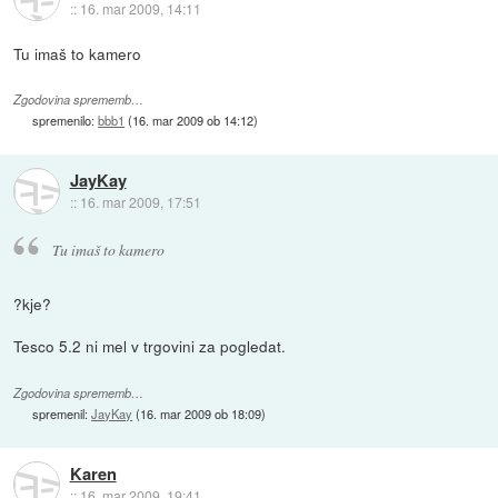
::
16. mar 2009, 14:11
Tu imaš to kamero
Zgodovina sprememb…
spremenilo:
bbb1
(
16. mar 2009 ob 14:12
)
JayKay
::
16. mar 2009, 17:51
Tu imaš to kamero
?kje?
Tesco 5.2 ni mel v trgovini za pogledat.
Zgodovina sprememb…
spremenil:
JayKay
(
16. mar 2009 ob 18:09
)
Karen
::
16. mar 2009, 19:41