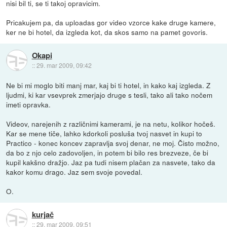
nisi bil ti, se ti takoj opravicim.
Pricakujem pa, da uploadas gor video vzorce kake druge kamere,
ker ne bi hotel, da izgleda kot, da skos samo na pamet govoris.
Okapi
::
29. mar 2009, 09:42
Ne bi mi moglo biti manj mar, kaj bi ti hotel, in kako kaj izgleda. Z
ljudmi, ki kar vsevprek zmerjajo druge s tesli, tako ali tako nočem
imeti opravka.
Videov, narejenih z različnimi kamerami, je na netu, kolikor hočeš.
Kar se mene tiče, lahko kdorkoli posluša tvoj nasvet in kupi to
Practico - konec koncev zapravlja svoj denar, ne moj. Čisto možno,
da bo z njo celo zadovoljen, in potem bi bilo res brezveze, če bi
kupil kakšno dražjo. Jaz pa tudi nisem plačan za nasvete, tako da
kakor komu drago. Jaz sem svoje povedal.
O.
kurjač
::
29. mar 2009, 09:51