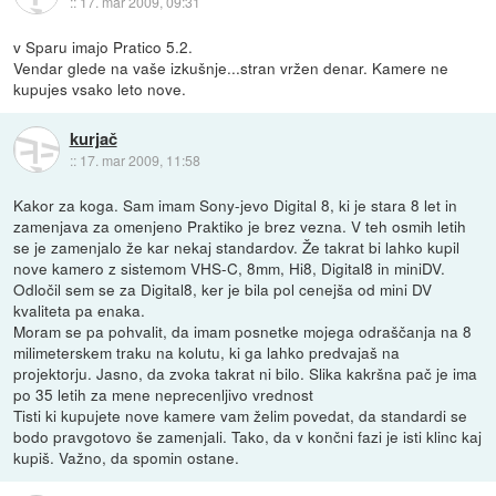
::
17. mar 2009, 09:31
v Sparu imajo Pratico 5.2.
Vendar glede na vaše izkušnje...stran vržen denar. Kamere ne
kupujes vsako leto nove.
kurjač
::
17. mar 2009, 11:58
Kakor za koga. Sam imam Sony-jevo Digital 8, ki je stara 8 let in
zamenjava za omenjeno Praktiko je brez vezna. V teh osmih letih
se je zamenjalo že kar nekaj standardov. Že takrat bi lahko kupil
nove kamero z sistemom VHS-C, 8mm, Hi8, Digital8 in miniDV.
Odločil sem se za Digital8, ker je bila pol cenejša od mini DV
kvaliteta pa enaka.
Moram se pa pohvalit, da imam posnetke mojega odraščanja na 8
milimeterskem traku na kolutu, ki ga lahko predvajaš na
projektorju. Jasno, da zvoka takrat ni bilo. Slika kakršna pač je ima
po 35 letih za mene neprecenljivo vrednost
Tisti ki kupujete nove kamere vam želim povedat, da standardi se
bodo pravgotovo še zamenjali. Tako, da v končni fazi je isti klinc kaj
kupiš. Važno, da spomin ostane.