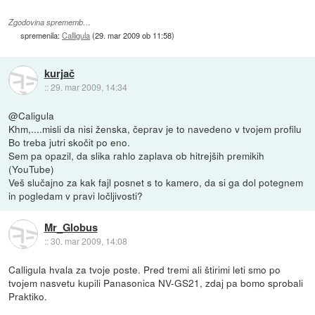
Zgodovina sprememb…
spremenila:
Calligula
(
29. mar 2009 ob 11:58
)
kurjač
::
29. mar 2009, 14:34
@Caligula
Khm,....misli da nisi ženska, čeprav je to navedeno v tvojem profilu
Bo treba jutri skočit po eno.
Sem pa opazil, da slika rahlo zaplava ob hitrejših premikih
(YouTube)
Veš slučajno za kak fajl posnet s to kamero, da si ga dol potegnem
in pogledam v pravi ločljivosti?
Mr_Globus
::
30. mar 2009, 14:08
Calligula hvala za tvoje poste. Pred tremi ali štirimi leti smo po
tvojem nasvetu kupili Panasonica NV-GS21, zdaj pa bomo sprobali
Praktiko.