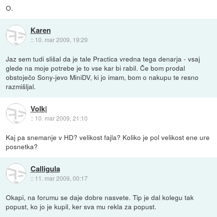
O.
Karen
::
10. mar 2009, 19:29
Jaz sem tudi slišal da je tale Practica vredna tega denarja - vsaj
glede na moje potrebe je to vse kar bi rabil. Če bom prodal
obstoječo Sony-jevo MiniDV, ki jo imam, bom o nakupu te resno
razmišljal.
Volk|
::
10. mar 2009, 21:10
Kaj pa snemanje v HD? velikost fajla? Koliko je pol velikost ene ure
posnetka?
Calligula
::
11. mar 2009, 00:17
Okapi, na forumu se daje dobre nasvete. Tip je dal kolegu tak
popust, ko jo je kupil, ker sva mu rekla za popust.