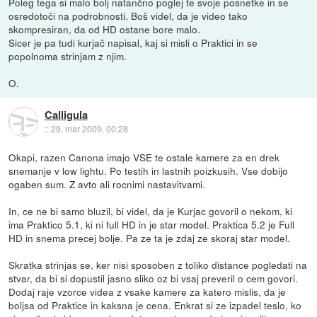
Poleg tega si malo bolj natančno poglej te svoje posnetke in se
osredotoči na podrobnosti. Boš videl, da je video tako
skompresiran, da od HD ostane bore malo.
Sicer je pa tudi kurjač napisal, kaj si misli o Praktici in se
popolnoma strinjam z njim.
O.
Calligula
::
29. mar 2009, 00:28
Okapi, razen Canona imajo VSE te ostale kamere za en drek
snemanje v low lightu. Po testih in lastnih poizkusih. Vse dobijo
ogaben sum. Z avto ali rocnimi nastavitvami.
In, ce ne bi samo bluzil, bi videl, da je Kurjac govoril o nekom, ki
ima Praktico 5.1, ki ni full HD in je star model. Praktica 5.2 je Full
HD in snema precej bolje. Pa ze ta je zdaj ze skoraj star model.
Skratka strinjas se, ker nisi sposoben z toliko distance pogledati na
stvar, da bi si dopustil jasno sliko oz bi vsaj preveril o cem govori.
Dodaj raje vzorce videa z vsake kamere za katero mislis, da je
boljsa od Praktice in kaksna je cena. Enkrat si ze izpadel teslo, ko