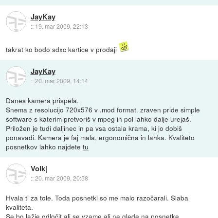
JayKay
::
19. mar 2009, 22:13
takrat ko bodo sdxc kartice v prodaji
JayKay
::
20. mar 2009, 14:14
Danes kamera prispela.
Snema z resolucijo 720x576 v .mod format. zraven pride simple
software s katerim pretvoriš v mpeg in pol lahko dalje urejaš.
Priložen je tudi daljinec in pa vsa ostala krama, ki jo dobiš
ponavadi. Kamera je faj mala, ergonomična in lahka. Kvaliteto
posnetkov lahko najdete
tu
Volk|
::
20. mar 2009, 20:58
Hvala ti za tole. Toda posnetki so me malo razočarali. Slaba
kvaliteta.
Se bo lažje odločit ali se vzame ali ne glede na posnetke.