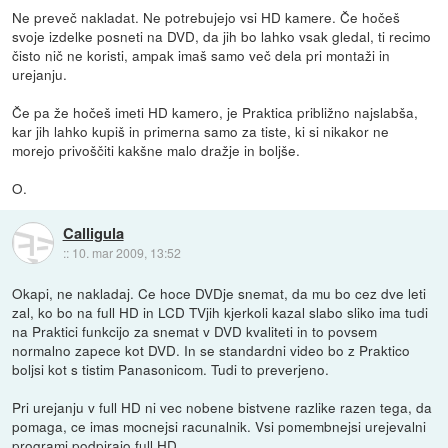
Ne preveč nakladat. Ne potrebujejo vsi HD kamere. Če hočeš
svoje izdelke posneti na DVD, da jih bo lahko vsak gledal, ti recimo
čisto nič ne koristi, ampak imaš samo več dela pri montaži in
urejanju.
Če pa že hočeš imeti HD kamero, je Praktica približno najslabša,
kar jih lahko kupiš in primerna samo za tiste, ki si nikakor ne
morejo privoščiti kakšne malo dražje in boljše.
O.
Calligula
::
10. mar 2009, 13:52
Okapi, ne nakladaj. Ce hoce DVDje snemat, da mu bo cez dve leti
zal, ko bo na full HD in LCD TVjih kjerkoli kazal slabo sliko ima tudi
na Praktici funkcijo za snemat v DVD kvaliteti in to povsem
normalno zapece kot DVD. In se standardni video bo z Praktico
boljsi kot s tistim Panasonicom. Tudi to preverjeno.
Pri urejanju v full HD ni vec nobene bistvene razlike razen tega, da
pomaga, ce imas mocnejsi racunalnik. Vsi pomembnejsi urejevalni
programi podpirajo full HD.