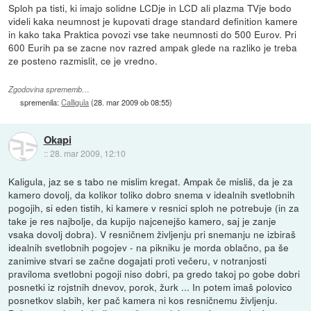
Sploh pa tisti, ki imajo solidne LCDje in LCD ali plazma TVje bodo
videli kaka neumnost je kupovati drage standard definition kamere
in kako taka Praktica povozi vse take neumnosti do 500 Eurov. Pri
600 Eurih pa se zacne nov razred ampak glede na razliko je treba
ze posteno razmislit, ce je vredno.
Zgodovina sprememb…
spremenila:
Calligula
(
28. mar 2009 ob 08:55
)
Okapi
::
28. mar 2009, 12:10
Kaligula, jaz se s tabo ne mislim kregat. Ampak če misliš, da je za
kamero dovolj, da kolikor toliko dobro snema v idealnih svetlobnih
pogojih, si eden tistih, ki kamere v resnici sploh ne potrebuje (in za
take je res najbolje, da kupijo najcenejšo kamero, saj je zanje
vsaka dovolj dobra). V resničnem življenju pri snemanju ne izbiraš
idealnih svetlobnih pogojev - na pikniku je morda oblačno, pa še
zanimive stvari se začne dogajati proti večeru, v notranjosti
praviloma svetlobni pogoji niso dobri, pa gredo takoj po gobe dobri
posnetki iz rojstnih dnevov, porok, žurk ... In potem imaš polovico
posnetkov slabih, ker pač kamera ni kos resničnemu življenju.