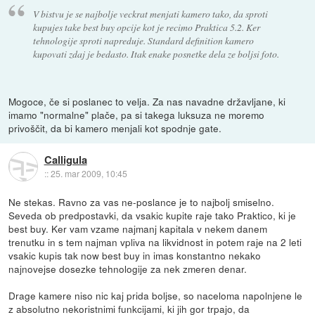
V bistvu je se najbolje veckrat menjati kamero tako, da sproti
kupujes take best buy opcije kot je recimo Praktica 5.2. Ker
tehnologije sproti napreduje. Standard definition kamero
kupovati zdaj je bedasto. Itak enake posnetke dela ze boljsi foto.
Mogoce, če si poslanec to velja. Za nas navadne državljane, ki
imamo "normalne" plače, pa si takega luksuza ne moremo
privoščit, da bi kamero menjali kot spodnje gate.
Calligula
::
25. mar 2009, 10:45
Ne stekas. Ravno za vas ne-poslance je to najbolj smiselno.
Seveda ob predpostavki, da vsakic kupite raje tako Praktico, ki je
best buy. Ker vam vzame najmanj kapitala v nekem danem
trenutku in s tem najman vpliva na likvidnost in potem raje na 2 leti
vsakic kupis tak now best buy in imas konstantno nekako
najnovejse dosezke tehnologije za nek zmeren denar.
Drage kamere niso nic kaj prida boljse, so naceloma napolnjene le
z absolutno nekoristnimi funkcijami, ki jih gor trpajo, da