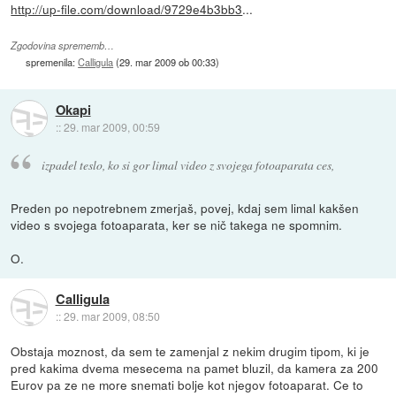
http://up-file.com/download/9729e4b3bb3
...
Zgodovina sprememb…
spremenila:
Calligula
(
29. mar 2009 ob 00:33
)
Okapi
::
29. mar 2009, 00:59
izpadel teslo, ko si gor limal video z svojega fotoaparata ces,
Preden po nepotrebnem zmerjaš, povej, kdaj sem limal kakšen
video s svojega fotoaparata, ker se nič takega ne spomnim.
O.
Calligula
::
29. mar 2009, 08:50
Obstaja moznost, da sem te zamenjal z nekim drugim tipom, ki je
pred kakima dvema mesecema na pamet bluzil, da kamera za 200
Eurov pa ze ne more snemati bolje kot njegov fotoaparat. Ce to