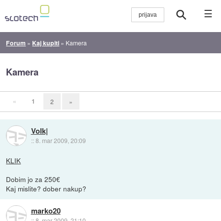
☰
Forum
»
Kaj kupiti
»
Kamera
Kamera
«
1
2
»
Volk|
::
8. mar 2009, 20:09
KLIK
Dobim jo za 250€
Kaj mislite? dober nakup?
marko20
::
8. mar 2009, 21:10