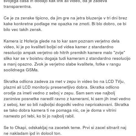
svojega casa in dodajo kak link ali video, da je zadeva
transparentna.
Ce je za zenske tipicno, da jim gre na jetra bluzenje v tri dni brez
kake konkretne podlage me opazka ne zmoti. Bi blo dobro, ce bi
bilo vec takih zensk.
Kamera iz Hoferja glede na to kar sam poznam verjetno dela
video, ki je po kvaliteti boljsi od videa kamer z standardno
resolucijo ampak verjetno ob hitrih premikih kamere malo "zvije"
sliko kar se v boistvu dogaja tudi kameram z standardno resolucijo
a manj opazno. Zvok je verjetno slabe kvalitete, fotke v rangu
soolidnega GSMa.
Skratka odlicna zadeva za met v zepu in video bo na LCD TVju,
plazmi ali LCD monitorju presenetljivo dobra. Skratka odlicno
orodje za imeti vedno z seboj v zepu. Sam sem vse najbolj
zanimive posnetke naredil ravno z kamerami, ki sem jih imel vedno
z seboj, ker so bili najboljsi dogodki vedno nepricakovani. Skratka
se tako dobra kamera ti ne pomaga nic, ce je doma v vitrini
namesto pri tebi, ko bi jo najbolj rabil.
Se to Okapi, odskakljaj na zacetek teme. Prvi si zacel sitnarit naj
ne nakladam ipd in dolocil ton.