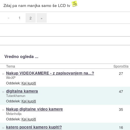
Zdaj pa nam manjka samo še LCD tv
«
1
2
»
Vredno ogleda ...
Tema
Sporočila
»
Nakup VIDEOKAMERE - z zapisovanjem na...?
27
WinXP
Oddelek:
Kaj kupiti
»
digitalna kamera
47
Tutankhamun
Oddelek:
Kaj kupiti
»
Nakup digitalne video kamere
35
Melanholija
Oddelek:
Kaj kupiti
»
katero poceni kamero kupiti?
16