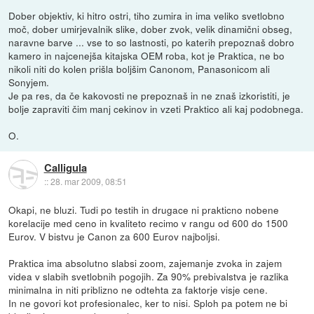
Dober objektiv, ki hitro ostri, tiho zumira in ima veliko svetlobno
moč, dober umirjevalnik slike, dober zvok, velik dinamični obseg,
naravne barve ... vse to so lastnosti, po katerih prepoznaš dobro
kamero in najcenejša kitajska OEM roba, kot je Praktica, ne bo
nikoli niti do kolen prišla boljšim Canonom, Panasonicom ali
Sonyjem.
Je pa res, da če kakovosti ne prepoznaš in ne znaš izkoristiti, je
bolje zapraviti čim manj cekinov in vzeti Praktico ali kaj podobnega.
O.
Calligula
::
28. mar 2009, 08:51
Okapi, ne bluzi. Tudi po testih in drugace ni prakticno nobene
korelacije med ceno in kvaliteto recimo v rangu od 600 do 1500
Eurov. V bistvu je Canon za 600 Eurov najboljsi.
Praktica ima absolutno slabsi zoom, zajemanje zvoka in zajem
videa v slabih svetlobnih pogojih. Za 90% prebivalstva je razlika
minimalna in niti priblizno ne odtehta za faktorje visje cene.
In ne govori kot profesionalec, ker to nisi. Sploh pa potem ne bi