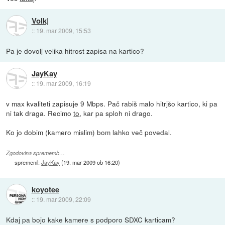
Volk|
::
19. mar 2009, 15:53
Pa je dovolj velika hitrost zapisa na kartico?
JayKay
::
19. mar 2009, 16:19
v max kvaliteti zapisuje 9 Mbps. Pač rabiš malo hitrjšo kartico, ki pa
ni tak draga. Recimo
to
, kar pa sploh ni drago.
Ko jo dobim (kamero mislim) bom lahko več povedal.
Zgodovina sprememb…
spremenil:
JayKay
(
19. mar 2009 ob 16:20
)
koyotee
::
19. mar 2009, 22:09
Kdaj pa bojo kake kamere s podporo SDXC karticam?