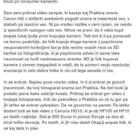
bluzil pri consumer kamerah.
Sam sem prilimal video sample, ki kazejo kaj Praktica zmore.
Canon HG v do0brih svetlobnih pogojih zmore le malenkost vec, v
slabsih pa opazno vec. Ni pa vreden razlike v ceni razen, ce nekdo
iz specificnih razlogov rabi vec. Nihce ne pravi, da ti rabis kupit
ampak tukaj ljudje prvic kupujejo kamero. Taki kot si ti pa ponavadi
na koncu poskrbijo, da folk kupuje drage kamere z popolnoma
neuporabnimi funkcijami kot je bila recimo vcasih reza za SD
kartice za fotografiranje, ki je popolnoma odvec in same take
neumnosti za loviti neobvescene stranke. KO je folk kupoval
kamere z cimvec megapiksli in mislil, da to pomeni vecjo resolucijo
snemanja in celo dobre fotke in nic od tega seveda ni res.
In se enkrat. Najvec pove vzorec videa. In ti si enkrat ze govoril
jneumnosti, da tvoj fotoaparat snema kot Praktica. Na tisti tocki je
postalo jasno kake oslarije kvasis. Prilimaj se enkrat gor video z
tvojega fotoaparata, linki do posnetkov z Praktice so ze tu gor pa
jih lahko se enkrat uploadam. Da ne govorimo na pamet. Pa lahko
dodam tudi se kak video z Canona HG10, ki je ob HF100 ali HF10
po testih najboljsi. Stal je 600 Eurov in povozi Sonyje za dva ali
trirat toliko denarja. Po testih, ki jih niso delali Okapiji ampak folk, ki
ve kaj dela in pise.