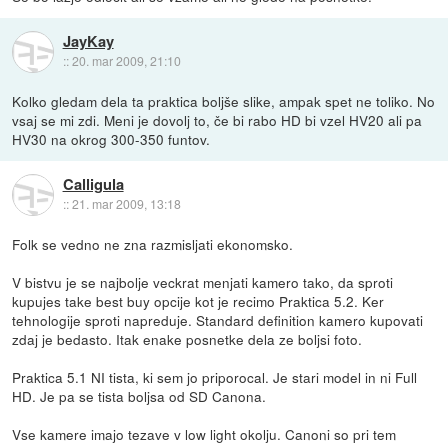
JayKay
::
20. mar 2009, 21:10
Kolko gledam dela ta praktica boljše slike, ampak spet ne toliko. No
vsaj se mi zdi. Meni je dovolj to, če bi rabo HD bi vzel HV20 ali pa
HV30 na okrog 300-350 funtov.
Calligula
::
21. mar 2009, 13:18
Folk se vedno ne zna razmisljati ekonomsko.
V bistvu je se najbolje veckrat menjati kamero tako, da sproti
kupujes take best buy opcije kot je recimo Praktica 5.2. Ker
tehnologije sproti napreduje. Standard definition kamero kupovati
zdaj je bedasto. Itak enake posnetke dela ze boljsi foto.
Praktica 5.1 NI tista, ki sem jo priporocal. Je stari model in ni Full
HD. Je pa se tista boljsa od SD Canona.
Vse kamere imajo tezave v low light okolju. Canoni so pri tem