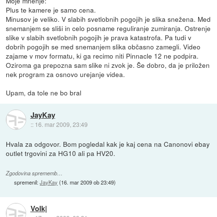
Moje mnenje:
Plus te kamere je samo cena.
Minusov je veliko. V slabih svetlobnih pogojih je slika snežena. Med
snemanjem se sliši in celo posname reguliranje zumiranja. Ostrenje
slike v slabih svetlobnih pogojih je prava katastrofa. Pa tudi v
dobrih pogojih se med snemanjem slika občasno zamegli. Video
zajame v mov formatu, ki ga recimo niti Pinnacle 12 ne podpira.
Oziroma ga prepozna sam slike ni zvok je. Še dobro, da je priložen
nek program za osnovo urejanje videa.
Upam, da tole ne bo bral
JayKay
::
16. mar 2009, 23:49
Hvala za odgovor. Bom pogledal kak je kaj cena na Canonovi ebay
outlet trgovini za HG10 ali pa HV20.
Zgodovina sprememb…
spremenil:
JayKay
(
16. mar 2009 ob 23:49
)
Volk|