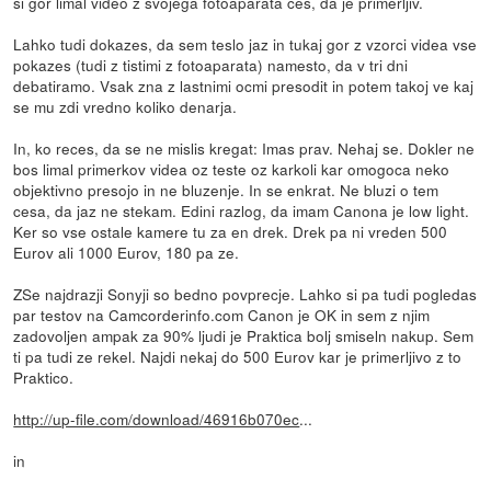
si gor limal video z svojega fotoaparata ces, da je primerljiv.
Lahko tudi dokazes, da sem teslo jaz in tukaj gor z vzorci videa vse
pokazes (tudi z tistimi z fotoaparata) namesto, da v tri dni
debatiramo. Vsak zna z lastnimi ocmi presodit in potem takoj ve kaj
se mu zdi vredno koliko denarja.
In, ko reces, da se ne mislis kregat: Imas prav. Nehaj se. Dokler ne
bos limal primerkov videa oz teste oz karkoli kar omogoca neko
objektivno presojo in ne bluzenje. In se enkrat. Ne bluzi o tem
cesa, da jaz ne stekam. Edini razlog, da imam Canona je low light.
Ker so vse ostale kamere tu za en drek. Drek pa ni vreden 500
Eurov ali 1000 Eurov, 180 pa ze.
ZSe najdrazji Sonyji so bedno povprecje. Lahko si pa tudi pogledas
par testov na Camcorderinfo.com Canon je OK in sem z njim
zadovoljen ampak za 90% ljudi je Praktica bolj smiseln nakup. Sem
ti pa tudi ze rekel. Najdi nekaj do 500 Eurov kar je primerljivo z to
Praktico.
http://up-file.com/download/46916b070ec
...
in