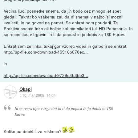
Vecina ljudi posnetke snema, da jih bodo cez mnogo let spet
gledali. Takrat bo vsakemu zal, da ni snemal v najboljsi mozni
kvaliteti. In ne govori na pamet. Se enkrat bom poudaril. Ta
Praktica snema tako ali boljse kot marsikateri full HD Panasonic. In
se reces tipu v trgovini in ti da popust in jo dobis za 180 Eurov.
Enkrat sem ze linkal tukaj gor vzorec videa in ga bom se enkrat:
http://up-file.com/download/46916b070ec...
in
http://up-file.com/download/9729e4b3bb3...
Okapi
::
10. mar 2009, 14:04
In se reces tipu v trgovini in ti da popust in jo dobis za 180
Eurov.
Koliko pa dobiš ti za reklamo?