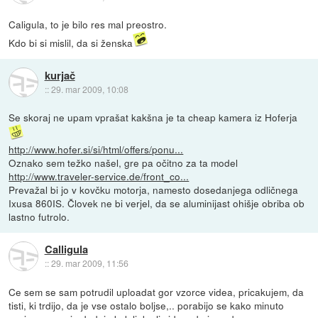
Caligula, to je bilo res mal preostro.
Kdo bi si mislil, da si ženska
kurjač
::
29. mar 2009, 10:08
Se skoraj ne upam vprašat kakšna je ta cheap kamera iz Hoferja
http://www.hofer.si/si/html/offers/ponu...
Oznako sem težko našel, gre pa očitno za ta model
http://www.traveler-service.de/front_co...
Prevažal bi jo v kovčku motorja, namesto dosedanjega odličnega
Ixusa 860IS. Človek ne bi verjel, da se aluminijast ohišje obriba ob
lastno futrolo.
Calligula
::
29. mar 2009, 11:56
Ce sem se sam potrudil uploadat gor vzorce videa, pricakujem, da
tisti, ki trdijo, da je vse ostalo boljse,.. porabijo se kako minuto