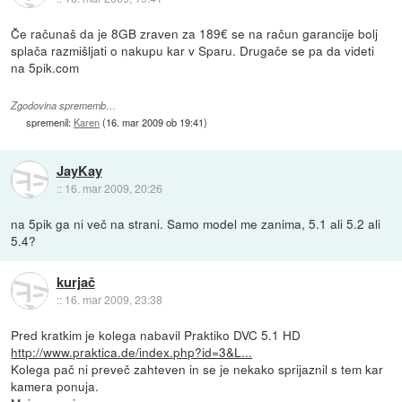
Če računaš da je 8GB zraven za 189€ se na račun garancije bolj
splača razmišljati o nakupu kar v Sparu. Drugače se pa da videti
na 5pik.com
Zgodovina sprememb…
spremenil:
Karen
(
16. mar 2009 ob 19:41
)
JayKay
::
16. mar 2009, 20:26
na 5pik ga ni več na strani. Samo model me zanima, 5.1 ali 5.2 ali
5.4?
kurjač
::
16. mar 2009, 23:38
Pred kratkim je kolega nabavil Praktiko DVC 5.1 HD
http://www.praktica.de/index.php?id=3&L...
Kolega pač ni preveč zahteven in se je nekako sprijaznil s tem kar
kamera ponuja.