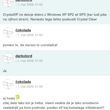
::
1. mar 2009, 01:50
CrystalXP ne deluje dobro z Windows XP SP2 ali SP3 (kar tudi piše
na njihovi strani). Namesto tega lahko poskusiš Crystal Clear
čokolada
::
1. mar 2009, 01:50
pomeni to, da moram to uninstalirat
darkolord
::
1. mar 2009, 01:55
Ja
čokolada
::
1. mar 2009, 01:59
ej hvala
zdej dela tako kot je treba, nisem vedela da je tako enostavno
naslednjič pa bom prebrala, preden s5 kaj butastega inštaleram!!!