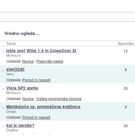
Vredno ogleda ...
Tema
Sporočila
»
Izšla novi Wine 1.4 in CrossOver XI
12
McHusch
Oddelek:
Novice
/
Pisarniški paketi
»
shel32dll
6
farko
Oddelek:
Pomoč in nasveti
»
Vista SP2 aprila
35
McHusch
Oddelek:
Novice
/
Ostala programska oprema
»
Manjkajoča oz. premeščena knjižnica
9
Dodge
Oddelek:
Pomoč in nasveti
»
kaj je narobe?
30
Drejčka