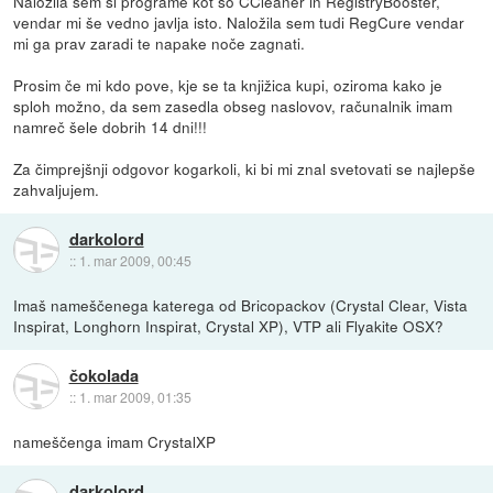
Naložila sem si programe kot so CCleaner in RegistryBooster,
vendar mi še vedno javlja isto. Naložila sem tudi RegCure vendar
mi ga prav zaradi te napake noče zagnati.
Prosim če mi kdo pove, kje se ta knjižica kupi, oziroma kako je
sploh možno, da sem zasedla obseg naslovov, računalnik imam
namreč šele dobrih 14 dni!!!
Za čimprejšnji odgovor kogarkoli, ki bi mi znal svetovati se najlepše
zahvaljujem.
darkolord
::
1. mar 2009, 00:45
Imaš nameščenega katerega od Bricopackov (Crystal Clear, Vista
Inspirat, Longhorn Inspirat, Crystal XP), VTP ali Flyakite OSX?
čokolada
::
1. mar 2009, 01:35
nameščenga imam CrystalXP
darkolord