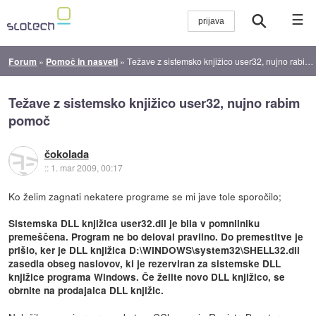
☰
Forum
»
Pomoč in nasveti
»
Težave z sistemsko knjižico user32, nujno rabim pomoč
Težave z sistemsko knjižico user32, nujno rabim
pomoč
čokolada
::
1. mar 2009, 00:17
Ko želim zagnati nekatere programe se mi jave tole sporočilo;
Sistemska DLL knjižica user32.dll je bila v pomnilniku
premeščena. Program ne bo deloval pravilno. Do premestitve je
prišlo, ker je DLL knjižica D:\WINDOWS\system32\SHELL32.dll
zasedla obseg naslovov, ki je rezerviran za sistemske DLL
knjižice programa Windows. Če želite novo DLL knjižico, se
obrnite na prodajalca DLL knjižic.