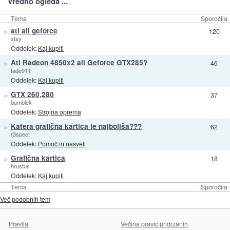
Vredno ogleda ...
Tema
Sporočila
»
ati ali geforce
120
xtsy
Oddelek:
Kaj kupiti
»
Ati Radeon 4850x2 ali Geforce GTX285?
46
tade911
Oddelek:
Kaj kupiti
»
GTX 260,280
37
bumblek
Oddelek:
Strojna oprema
»
Katera grafična kartica je najboljša???
62
r3spect
Oddelek:
Pomoč in nasveti
»
Grafična kartica
18
hrustus
Oddelek:
Kaj kupiti
Tema
Sporočila
Več podobnih tem
Pravila
Večina pravic pridržanih