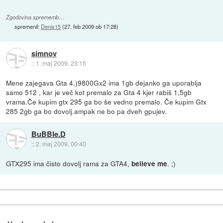
Zgodovina sprememb…
spremenil:
Denis15
(
27. feb 2009 ob 17:28
)
simnov
::
1. maj 2009, 23:15
Mene zajegava Gta 4.)9800Gx2 ima 1gb dejanko ga uporablja
samo 512 , kar je več kot premalo za Gta 4 kjer rabiš 1,5gb
vrama.Če kupim gtx 295 ga bo še vedno premalo. Če kupim Gtx
285 2gb ga bo dovolj.ampak ne bo pa dveh gpujev.
BuBBle.D
::
2. maj 2009, 00:40
GTX295 ima čisto dovolj rama za GTA4,
. ;)
believe me