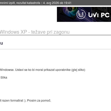
nimi izpiti, rezultat katastrofa
::
4. avg 2026 ob 19:41
Windows XP - težave pri zagonu
nu
indowse. Ustavi se ko bi moral prikazat uporabnike (glej sliko)
Slika
t razen formatirat :). Prosim za pomoč.