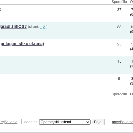
Sporočila
O
D
37
(
graditi BIOS?
(strani:
1
2
)
88
1
(
prilagam sliko ekrana)
25
(
15
(
9
(
Sporočila
O
arejša tema
oddelek:
novejša tem