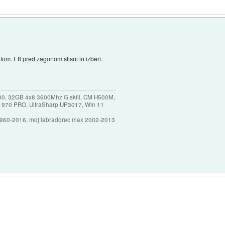
om. F8 pred zagonom stisni in izberi.
30, 32GB 4x8 3600Mhz G.skill, CM H500M,
 970 PRO, UltraSharp UP3017, Win 11
1960-2016, moj labradorec max 2002-2013