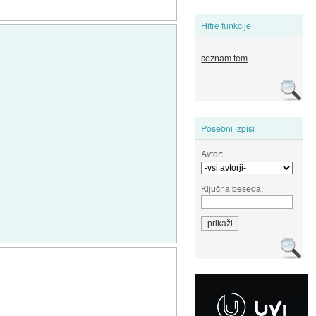
Hitre funkcije
seznam tem
Posebni izpisi
Avtor:
Ključna beseda: