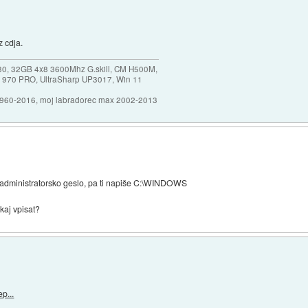
z cdja.
30, 32GB 4x8 3600Mhz G.skill, CM H500M,
 970 PRO, UltraSharp UP3017, Win 11
1960-2016, moj labradorec max 2002-2013
isat administratorsko geslo, pa ti napiše C:\WINDOWS
 kaj vpisat?
p...