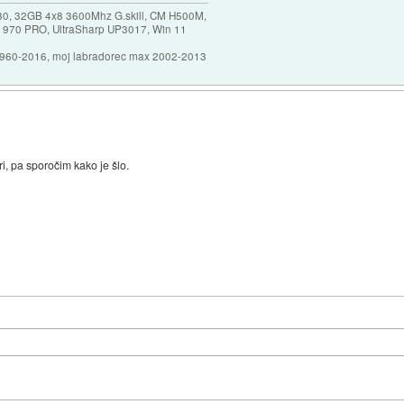
30, 32GB 4x8 3600Mhz G.skill, CM H500M,
 970 PRO, UltraSharp UP3017, Win 11
1960-2016, moj labradorec max 2002-2013
ri, pa sporočim kako je šlo.
)