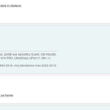
 dela in obstane
30, 32GB 4x8 3600Mhz G.skill, CM H500M,
 970 PRO, UltraSharp UP3017, Win 11
1960-2016, moj labradorec max 2002-2013
t pa fixmbr