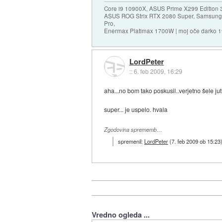
Core i9 10900X, ASUS Prime X299 Edition 
ASUS ROG Strix RTX 2080 Super, Samsung
Pro,
Enermax Platimax 1700W | moj oče darko 
LordPeter
::
6. feb 2009, 16:29
aha...no bom tako poskusil..verjetno šele jut
super... je uspelo. hvala
Zgodovina sprememb…
spremenil:
LordPeter
(
7. feb 2009 ob 15:23
Vredno ogleda ...