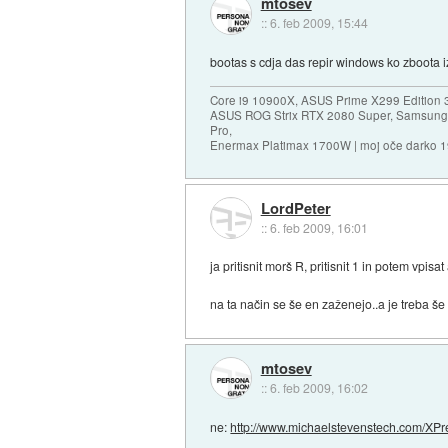
mtosev
::
6. feb 2009, 15:44
bootas s cdja das repir windows ko zboota i
Core i9 10900X, ASUS Prime X299 Edition 
ASUS ROG Strix RTX 2080 Super, Samsung
Pro,
Enermax Platimax 1700W | moj oče darko 
LordPeter
::
6. feb 2009, 16:01
ja pritisnit morš R, pritisnit 1 in potem vp
na ta način se še en zaženejo..a je treba še
mtosev
::
6. feb 2009, 16:02
ne:
http://www.michaelstevenstech.com/XPre