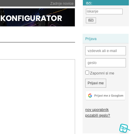
Išči:
Zadnje novice
Prijava
Zapomni si me
nov uporabnik
pozabili geslo?