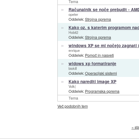
Tema
»
Računalnik se noče prebudit - AM
opeter
Oddelek:
Strojna oprema
»
Kako oz. s katerim programom nad
Hobit2
Oddelek:
Strojna oprema
»
windows XP se mi nočejo zagnati (
enrique
Oddelek:
Pomoč in nasveti
»
widows xp formatiranje
biokill
Oddelek:
Operacijski sistemi
»
Kako narediti image XP
Volk|
Oddelek:
Programska oprema
Tema
Več podobnih tem
« st