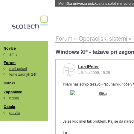
Mehiška univerza poizkusila s spletnimi sprejem
Forum
»
Operacijski sistemi
»
Novice
Windows XP - težave pri zago
arhiv
Forum
LordPeter
mali oglasi
::
6. feb 2009, 15:25
teme zadnjih 24h
Članki
Imam naslednjo težavo - računalnik noče v W
Zaposlitve
brskaj
Ostalo
.
pravila
Je že kdo imel tak problem. Kaj se da naredi
Lp