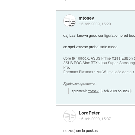
mtosev
::
6. feb 2009, 15:29
daj Last known good configuration pred boot
ce spet zmrzne probaj safe mode.
Core i9 10900X, ASUS Prime X299 Edition 
ASUS ROG Strix RTX 2080 Super, Samsung
Pro,
Enermax Platimax 1700W | moj oče darko 
Zgodovina sprememb…
spremenil:
mtosev
(
6. feb 2009 ob 15:30
)
LordPeter
::
6. feb 2009, 15:37
no zdej sm to poskusil: