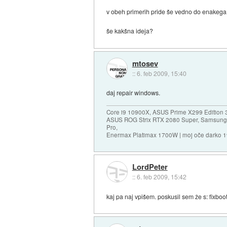
v obeh primerih pride še vedno do enakega
še kakšna ideja?
mtosev
::
6. feb 2009, 15:40
daj repair windows.
Core i9 10900X, ASUS Prime X299 Edition 
ASUS ROG Strix RTX 2080 Super, Samsung
Pro,
Enermax Platimax 1700W | moj oče darko 
LordPeter
::
6. feb 2009, 15:42
kaj pa naj vpišem. poskusil sem že s: fixboo