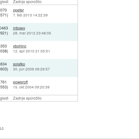
gledi
Zadnje sporočilo
7070
opeter
6571)
7. feb 2013 14:22:39
0463
mtosev
9921)
28. mar 2012 23:48:05
5353
vbohinc
4038)
12. apr 2010 21:05:51
1834
solatko
1603)
30. jun 2009 08:29:57
3761
poweroff
3553)
15. okt 2004 09:20:39
gledi
Zadnje sporočilo
a »