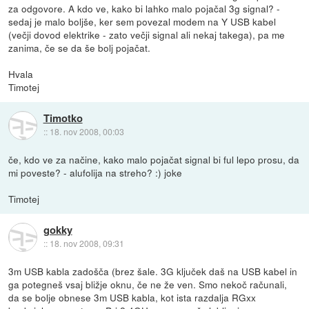
za odgovore. A kdo ve, kako bi lahko malo pojačal 3g signal? -
sedaj je malo boljše, ker sem povezal modem na Y USB kabel
(večji dovod elektrike - zato večji signal ali nekaj takega), pa me
zanima, če se da še bolj pojačat.
Hvala
Timotej
Timotko
::
18. nov 2008, 00:03
če, kdo ve za načine, kako malo pojačat signal bi ful lepo prosu, da
mi poveste? - alufolija na streho? :) joke
Timotej
gokky
::
18. nov 2008, 09:31
3m USB kabla zadošča (brez šale. 3G ključek daš na USB kabel in
ga potegneš vsaj bližje oknu, če ne že ven. Smo nekoč računali,
da se bolje obnese 3m USB kabla, kot ista razdalja RGxx