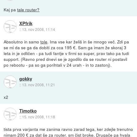
Kaj pa
tale router?
XPfrik
::
13. nov 2008, 11:14
Absolutno in samo
tole
. Ima vse kar želiš in še mnogo več. Zdi pa
se mi da se ga da dobiti za cca 195 €. Sam ga imam že skoraj 3
leta in je odličen - pa tudi fantje v firmi so super, prav tako pa tudi
support. (Ravno pred dnevi se je zgodilo da se router ni postavil
po rebootu - pa so ga porihtali v 24 urah - in to zastonj).
gokky
::
13. nov 2008, 11:21
x2
Timotko
::
15. nov 2008, 11:18
tista prva varjanta me zanima ravno zarad tega, ker zdejle trenutno
nimam 200 € za dat še za router. sm čist broke. Drugače pa hvala