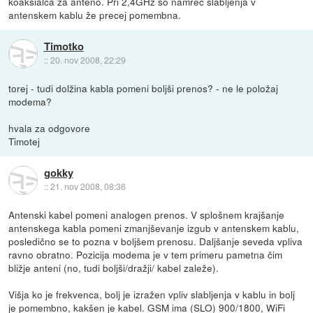
koaksialca za anteno. Pri 2,4GHz so namreč slabljenja v
antenskem kablu že precej pomembna.
Timotko
::
20. nov 2008, 22:29
torej - tudi dolžina kabla pomeni boljši prenos? - ne le položaj
modema?
hvala za odgovore
Timotej
gokky
::
21. nov 2008, 08:36
Antenski kabel pomeni analogen prenos. V splošnem krajšanje
antenskega kabla pomeni zmanjševanje izgub v antenskem kablu,
posledično se to pozna v boljšem prenosu. Daljšanje seveda vpliva
ravno obratno. Pozicija modema je v tem primeru pametna čim
bližje anteni (no, tudi boljši/dražji/ kabel zaleže).
Višja ko je frekvenca, bolj je izražen vpliv slabljenja v kablu in bolj
je pomembno, kakšen je kabel. GSM ima (SLO) 900/1800, WiFi