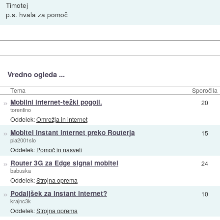
Timotej
p.s. hvala za pomoč
Vredno ogleda ...
Tema
Sporočila
»
Mobilni internet-težki pogoji.
20
torentino
Oddelek:
Omrežja in internet
»
Mobitel instant internet preko Routerja
15
pia2001slo
Oddelek:
Pomoč in nasveti
»
Router 3G za Edge signal mobitel
24
babuska
Oddelek:
Strojna oprema
»
Podaljšek za instant internet?
10
krajnc3k
Oddelek:
Strojna oprema