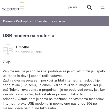
☰
Forum
»
Kaj kupiti
»
USB modem na router-ju
USB modem na router-ju
Timotko
::
7. nov 2008, 09:18
Zivijo
Zanima me, če je kdo že imel podobne želje kot jaz in mu je uspelo
ustrezno in dovolj poceni rešit zadevo:
Zadnja dva meseca sem poskusil zrihtat internet na naslovu kjer
sedaj živim (T-2, Amis, Telekom - vsi so rekli da ni mogoče, ker je
pač Telekomova centrala prepolna in je ne bodo več obnavljali, ker
vse vlagajo v optiko; tudi kabelske pri nas ni tako da to tudi
odpade). Ostala nam je samo še možnost, da vzamemo mobitelov
internet - preko USB modema in neomejeno nas pride 30€ na
mesec, vleče pa tudi ne tako slabo.