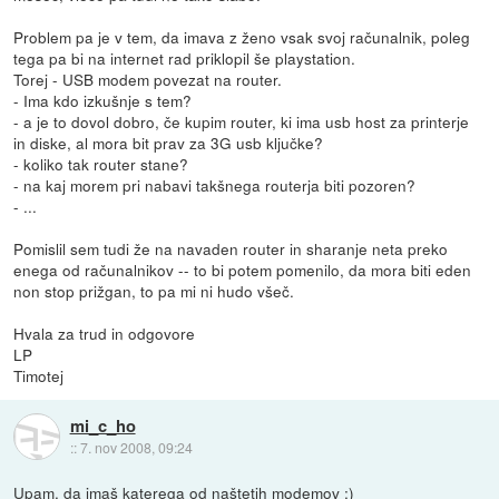
Problem pa je v tem, da imava z ženo vsak svoj računalnik, poleg
tega pa bi na internet rad priklopil še playstation.
Torej - USB modem povezat na router.
- Ima kdo izkušnje s tem?
- a je to dovol dobro, če kupim router, ki ima usb host za printerje
in diske, al mora bit prav za 3G usb ključke?
- koliko tak router stane?
- na kaj morem pri nabavi takšnega routerja biti pozoren?
- ...
Pomislil sem tudi že na navaden router in sharanje neta preko
enega od računalnikov -- to bi potem pomenilo, da mora biti eden
non stop prižgan, to pa mi ni hudo všeč.
Hvala za trud in odgovore
LP
Timotej
mi_c_ho
::
7. nov 2008, 09:24
Upam, da imaš katerega od naštetih modemov ;)