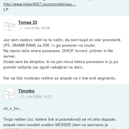
http://www.frajerji007.com/projekti/asu...
LP
Tomas 33
::
7. nov 2008, 09:28
Jaz sem zadevo rešil na ta način, da sem kupil en star prenosnik
(P3, 384MB RAM) za 25€ i n ga povezav na router.
Na njemu teče share povezave, DHCP, torrent, pritnter in file
server.
Dodal sem še skriptico, ki na pet minut čekira povezavo in jo po
potrebi reštarta (se zgodi nekajkrat na dan).
Kar se tiče routerjev rešitve so ampak ne v low end segmentu.
Timotko
::
11. nov 2008, 14:02
mi_c_ho...
Tvoja rešitev (oz. katere link si posredoval) se mi zelo dopade,
ampak mam novatel ovation MC930D (tam na seznamu je