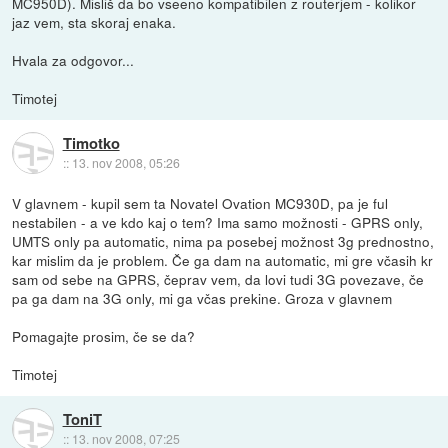
MC950D). Misliš da bo vseeno kompatibilen z routerjem - kolikor
jaz vem, sta skoraj enaka.
Hvala za odgovor...
Timotej
Timotko
::
13. nov 2008, 05:26
V glavnem - kupil sem ta Novatel Ovation MC930D, pa je ful
nestabilen - a ve kdo kaj o tem? Ima samo možnosti - GPRS only,
UMTS only pa automatic, nima pa posebej možnost 3g prednostno,
kar mislim da je problem. Če ga dam na automatic, mi gre včasih kr
sam od sebe na GPRS, čeprav vem, da lovi tudi 3G povezave, če
pa ga dam na 3G only, mi ga včas prekine. Groza v glavnem
Pomagajte prosim, če se da?
Timotej
ToniT
::
13. nov 2008, 07:25