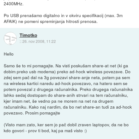
2400MHz.
Po USB prenašamo digitalno in v okviru specifikacij (max. 3m
AFAIK) ne pomeni spreminjanja hitrosti prenosa.
Timotko
::
26. nov 2008, 11:22
Hello
Samo še to mi pomagajte. Na visti poskušam share-at net (ki ga
dobim preko usb modema) preko ad-hock wireless povezave. Do
zdej sem pač dal na 3g povezavi share-anje neta, potem pa sem
na wireless kartici naredu ad-hock povezavo, na hatero sem se
potem povezal z drugega računalnika. Preko drugega računalnika
lahko sedaj dostopam do share-anih strvari na tem računalniku,
kjer imam net, še vedno pa ne morem na net na drugem
računalniku. Kako naj nardim, da bo net share-an tudi za ad-hock
povezavo. Prosim pomagajte
(Visto mam zato, ker sem jo pač dobil zraven laptopov, da ne bo
kdo govori - prov ti bod, kaj pa maš visto :)