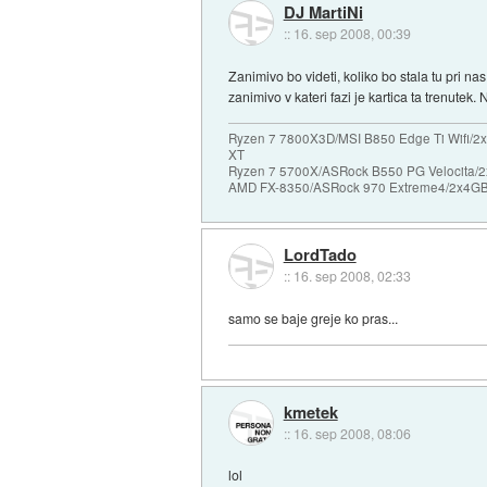
DJ MartiNi
::
16. sep 2008, 00:39
Zanimivo bo videti, koliko bo stala tu pri na
zanimivo v kateri fazi je kartica ta trenutek.
Ryzen 7 7800X3D/MSI B850 Edge Ti Wifi/2x
XT
Ryzen 7 5700X/ASRock B550 PG Velocita/2
AMD FX-8350/ASRock 970 Extreme4/2x4GB 
LordTado
::
16. sep 2008, 02:33
samo se baje greje ko pras...
kmetek
::
16. sep 2008, 08:06
lol