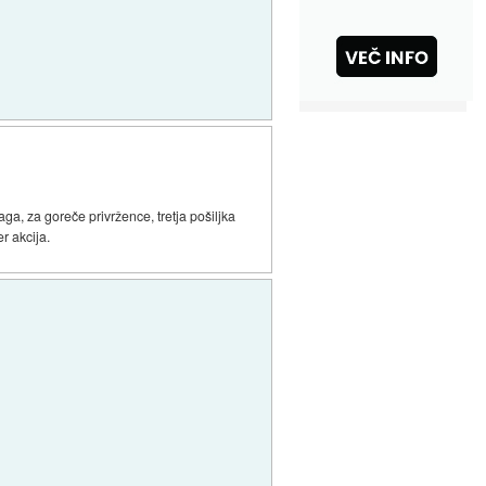
ga, za goreče privržence, tretja pošiljka
r akcija.