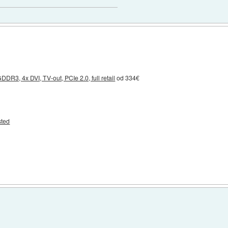
3, 4x DVI, TV-out, PCIe 2.0, full retail
od 334€
sted
)