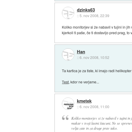
dzinks63
::
5. nov 2008, 22:39
Koliko monitorjev si že nabavil v tujini in jih
kjerkoli ti paše, če ti dostavijo pred prag, to
Han
::
6. nov 2008, 10:52
Ta kartica je za tiste, ki imajo radi helikopter
Test
, kdor ne verjame...
kmetek
::
6. nov 2008, 11:00
Koliko monitorjev si že nabavil v tujini in j
makar v tvoji lastni štacuni. Ne se sprenev
velja zate in za druge prav tako.