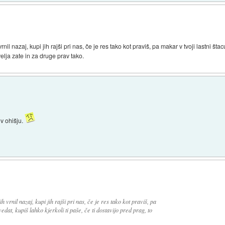
 vrnil nazaj, kupi jih rajši pri nas, če je res tako kot praviš, pa makar v tvoji lastni 
 velja zate in za druge prav tako.
 v ohišju.
ih vrnil nazaj, kupi jih rajši pri nas, če je res tako kot praviš, pa
edat, kupiš lahko kjerkoli ti paše, če ti dostavijo pred prag, to