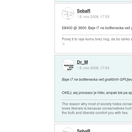
SebaR
::
6. nov 2008, 17:53
E8400 @ 3600. Baje i7 ne bottlenecka več gr
Povej ti to raje komu brez nog, da bo lahko sk
:>
Dr_M
::
6. nov 2008, 17:54
Baje i7 ne bottlenecka več grafičnih GPUjev
OKEJ, sej procesor je hiter, ampak tok pa sp
The reason why most of society hates conse
loves liberals is because conservatives hurt
the truth and liberals comfort you with lies.
SebaR