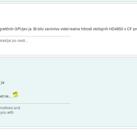
afičnih GPUjev ja. Bi bilo zanimivo videt realne hitrosti običajnih HD4850 v CF p
akljal po cesti...
 ja
et ne...
rvatives and
 you with