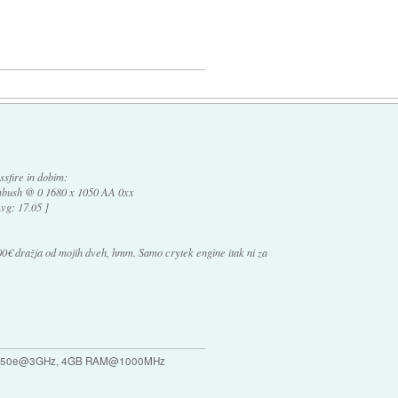
sfire in dobim:
ush @ 0 1680 x 1050 AA 0xx
vg: 17.05 ]
00€ dražja od mojih dveh, hmm. Samo crytek engine itak ni za
 4850e@3GHz, 4GB RAM@1000MHz