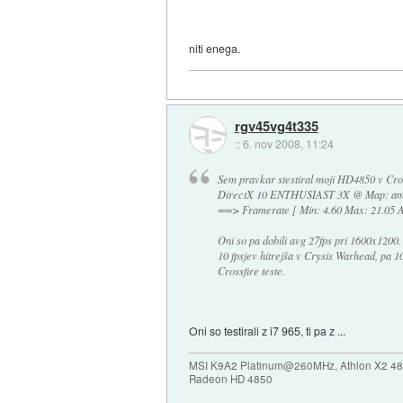
niti enega.
rgv45vg4t335
::
6. nov 2008, 11:24
Sem pravkar stestiral moji HD4850 v Cros
DirectX 10 ENTHUSIAST 3X @ Map: amb
==> Framerate [ Min: 4.60 Max: 21.05 A
Oni so pa dobili avg 27fps pri 1600x1200.
10 fpsjev hitrejša v Crysis Warhead, pa 1
Crossfire teste.
Oni so testirali z i7 965, ti pa z ...
MSI K9A2 Platinum@260MHz, Athlon X2
Radeon HD 4850