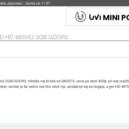
hitela Japonsko
::
danes ob 11:37
D HD 4850X2 2GB GDDR3
0x2 2GB GDDR3, hitrejša naj bi bila od 280GTX, cena pa okoli 400$, pri nas cca350
er, vendar je še vedno vse tiho okoli nje, vprašanje kaj se dogaja, a gre HD 4870