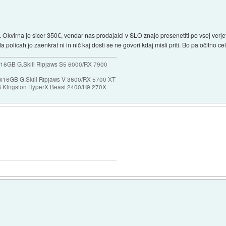
s. Okvirna je sicer 350€, vendar nas prodajalci v SLO znajo presenetiti po vsej verje
 Na policah jo zaenkrat ni in nič kaj dosti se ne govori kdaj misli priti. Bo pa očitno
16GB G.Skill Ripjaws S5 6000/RX 7900
x16GB G.Skill Ripjaws V 3600/RX 5700 XT
Kingston HyperX Beast 2400/R9 270X