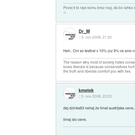
Povej ti to raje komu brez nog, da bo lahko sk
:>
Dr_M
::
5. nov 2008, 21:20
Heh.. Oni so testiral v 10% (oz 9% ce smo natan
The reason why most of society hates conse
loves liberals is because conservatives hurt
the truth and liberals comfort you with lies.
kmetek
::
5. nov 2008, 22:23
dej dzinks63 nehaj že limat austrijske cene.
limaj slo cene.