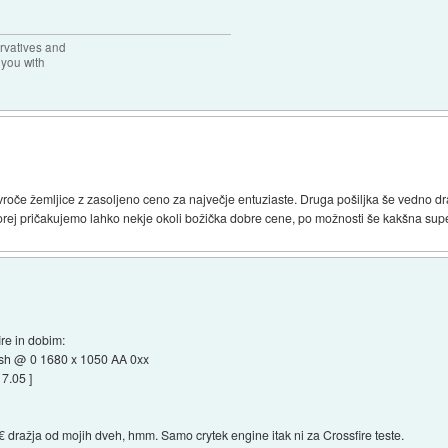
rvatives and
 you with
 vroče žemljice z zasoljeno ceno za največje entuziaste. Druga pošiljka še vedno dra
orej pričakujemo lahko nekje okoli božička dobre cene, po možnosti še kakšna supe
re in dobim:
h @ 0 1680 x 1050 AA 0xx
7.05 ]
€ dražja od mojih dveh, hmm. Samo crytek engine itak ni za Crossfire teste.