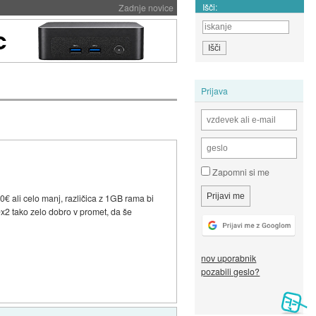
Išči:
Zadnje novice
Prijava
Zapomni si me
€ ali celo manj, različica z 1GB rama bi
x2 tako zelo dobro v promet, da še
nov uporabnik
pozabili geslo?