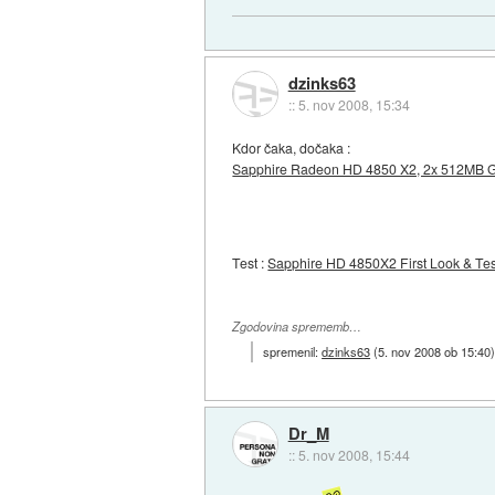
dzinks63
::
5. nov 2008, 15:34
Kdor čaka, dočaka :
Sapphire Radeon HD 4850 X2, 2x 512MB GDDR
Test :
Sapphire HD 4850X2 First Look & Te
Zgodovina sprememb…
spremenil:
dzinks63
(
5. nov 2008 ob 15:40
Dr_M
::
5. nov 2008, 15:44