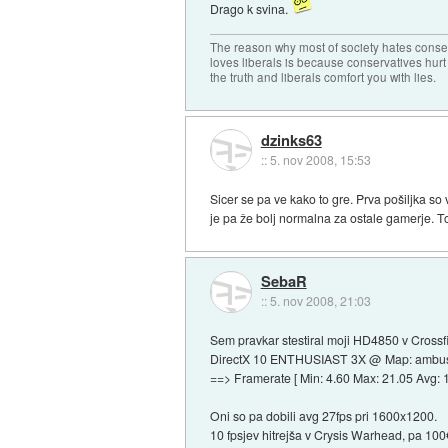
Drago k svina.
The reason why most of society hates conse
loves liberals is because conservatives hurt
the truth and liberals comfort you with lies.
dzinks63
::
5. nov 2008, 15:53
Sicer se pa ve kako to gre. Prva pošiljka so
je pa že bolj normalna za ostale gamerje. T
SebaR
::
5. nov 2008, 21:03
Sem pravkar stestiral moji HD4850 v Crossfi
DirectX 10 ENTHUSIAST 3X @ Map: ambus
==> Framerate [ Min: 4.60 Max: 21.05 Avg: 1
Oni so pa dobili avg 27fps pri 1600x1200.
10 fpsjev hitrejša v Crysis Warhead, pa 100