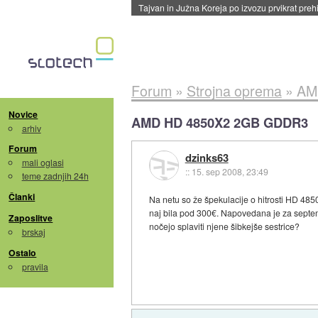
Tajvan in Južna Koreja po izvozu prvikrat pre
Forum
»
Strojna oprema
»
AM
Novice
AMD HD 4850X2 2GB GDDR3
arhiv
Forum
dzinks63
mali oglasi
::
15. sep 2008, 23:49
teme zadnjih 24h
Članki
Na netu so že špekulacije o hitrosti HD 485
naj bila pod 300€. Napovedana je za septemb
Zaposlitve
nočejo splaviti njene šibkejše sestrice?
brskaj
Ostalo
pravila