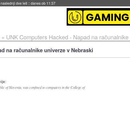
naslednji dve leti
::
danes ob 11:37
»
UNK Computers Hacked - Napad na računalnike 
 na računalnike univerze v Nebraski
ije:
lic of Slovenia, was confined to computers in the College of