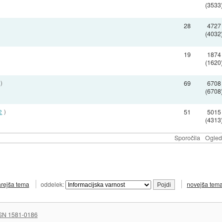
(3533
28
4727
(4032
19
1874
(1620
)
69
6708
(6708
2
)
51
5015
(4313
Sporočila
Ogled
arejša tema
oddelek:
novejša tem
SN 1581-0186