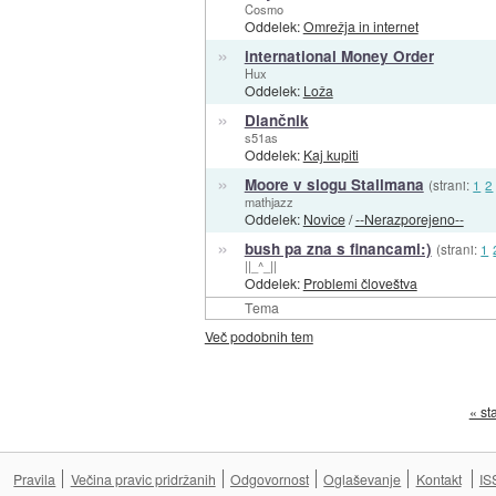
Cosmo
Oddelek:
Omrežja in internet
»
international Money Order
Hux
Oddelek:
Loža
»
Dlančnik
s51as
Oddelek:
Kaj kupiti
»
Moore v slogu Stallmana
(strani:
1
2
mathjazz
Oddelek:
Novice
/
--Nerazporejeno--
»
bush pa zna s financami:)
(strani:
1
||_^_||
Oddelek:
Problemi človeštva
Tema
Več podobnih tem
« st
Pravila
Večina pravic pridržanih
Odgovornost
Oglaševanje
Kontakt
IS