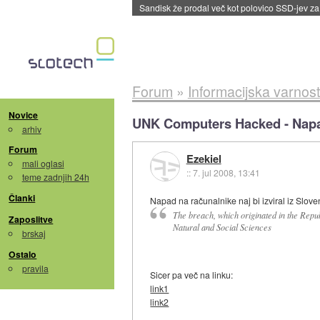
Sandisk že prodal več kot polovico SSD-jev za 
Forum
»
Informacijska varnost
Novice
UNK Computers Hacked - Napad
arhiv
Forum
Ezekiel
mali oglasi
::
7. jul 2008, 13:41
teme zadnjih 24h
Članki
Napad na računalnike naj bi izviral iz Sloven
The breach, which originated in the Repub
Zaposlitve
Natural and Social Sciences
brskaj
Ostalo
pravila
Sicer pa več na linku:
link1
link2