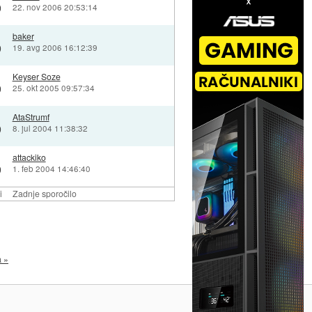
)
22. nov 2006 20:53:14
baker
)
19. avg 2006 16:12:39
Keyser Soze
)
25. okt 2005 09:57:34
AtaStrumf
)
8. jul 2004 11:38:32
attackiko
)
1. feb 2004 14:46:40
i
Zadnje sporočilo
a »
Na vrh ^