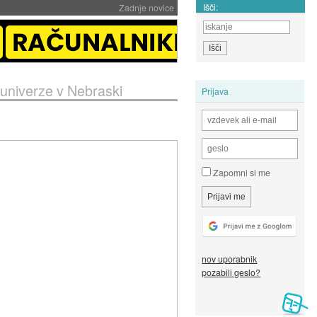
Išči:
Zadnje novice
univerze v Nebraski
Prijava
Zapomni si me
nov uporabnik
pozabili geslo?