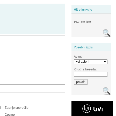
Hitre funkcije
seznam tem
Posebni izpisi
Avtor:
Ključna beseda:
i
Zadnje sporočilo
Cosmo