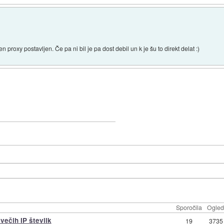
 proxy postavljen. Če pa ni bil je pa dost debil un k je šu to direkt delat :)
Sporočila
Ogled
večih IP številk
19
3735