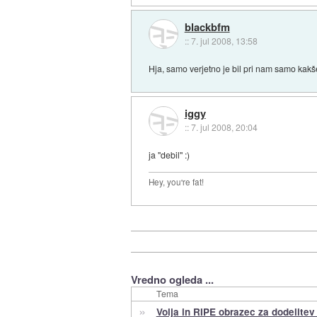
blackbfm
::
7. jul 2008, 13:58
Hja, samo verjetno je bil pri nam samo kakšen
iggy
::
7. jul 2008, 20:04
ja "debil" :)
Hey, you're fat!
Vredno ogleda ...
Tema
»
Volja in RIPE obrazec za dodelitev 