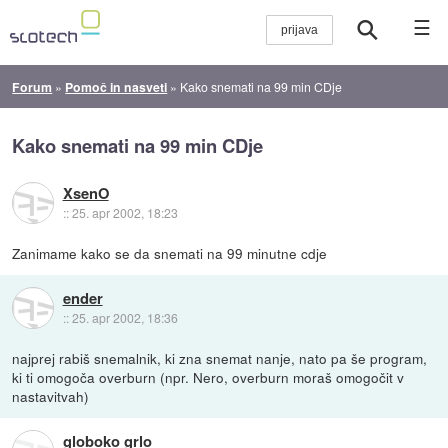
☰
Forum
»
Pomoč in nasveti
»
Kako snemati na 99 min CDje
Kako snemati na 99 min CDje
XsenO
::
25. apr 2002, 18:23
Zanimame kako se da snemati na 99 minutne cdje
ender
::
25. apr 2002, 18:36
najprej rabiš snemalnik, ki zna snemat nanje, nato pa še program,
ki ti omogoča overburn (npr. Nero, overburn moraš omogočit v
nastavitvah)
globoko grlo