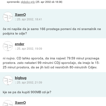
spremenilo:
globoko grlo
(
25. apr 2002 ob 18:38
)
XsenO
::
25. apr 2002, 18:41
če mi napiše da je samo 166 prostega pomeni da mi snemalnik ne
podpira te cdje?
ender
::
25. apr 2002, 19:09
ni nujno. CD lahko sporoča, da ima največ 79:59 minut praznega
prostora. zato nekateri 99-minutni CDji sporočajo, da imajo le 15-
25 minut prostora, da se jih loči od resničnih 80-minutnih Cdjev.
bigbug
::
25. apr 2002, 21:09
kje se pa da kupiti 900MB cd-je?
XsenO