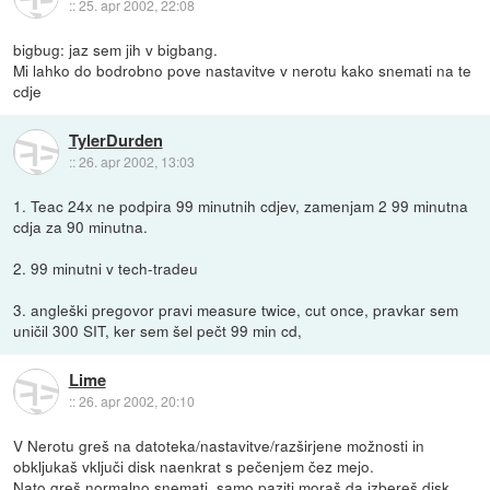
::
25. apr 2002, 22:08
bigbug: jaz sem jih v bigbang.
Mi lahko do bodrobno pove nastavitve v nerotu kako snemati na te
cdje
TylerDurden
::
26. apr 2002, 13:03
1. Teac 24x ne podpira 99 minutnih cdjev, zamenjam 2 99 minutna
cdja za 90 minutna.
2. 99 minutni v tech-tradeu
3. angleški pregovor pravi measure twice, cut once, pravkar sem
uničil 300 SIT, ker sem šel pečt 99 min cd,
Lime
::
26. apr 2002, 20:10
V Nerotu greš na datoteka/nastavitve/razširjene možnosti in
obkljukaš vključi disk naenkrat s pečenjem čez mejo.
Nato greš normalno snemati, samo paziti moraš da izbereš disk