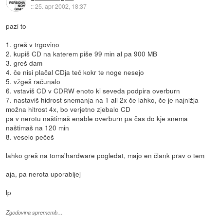
::
25. apr 2002, 18:37
pazi to
1. greš v trgovino
2. kupiš CD na katerem piše 99 min al pa 900 MB
3. greš dam
4. če nisi plačal CDja teč kokr te noge nesejo
5. vžgeš računalo
6. vstaviš CD v CDRW enoto ki seveda podpira overburn
7. nastaviš hidrost snemanja na 1 ali 2x če lahko, če je najnižja
možna hitrost 4x, bo verjetno zjebalo CD
pa v nerotu naštimaš enable overburn pa čas do kje snema
naštimaš na 120 min
8. veselo pečeš
lahko greš na toms'hardware pogledat, majo en člank prav o tem
aja, pa nerota uporabljej
lp
Zgodovina sprememb…