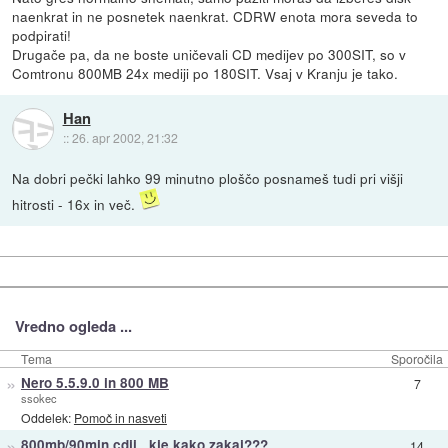
naenkrat in ne posnetek naenkrat. CDRW enota mora seveda to
podpirati!
Drugače pa, da ne boste uničevali CD medijev po 300SIT, so v
Comtronu 800MB 24x mediji po 180SIT. Vsaj v Kranju je tako.
Han
::
26. apr 2002, 21:32
Na dobri pečki lahko 99 minutno ploščo posnameš tudi pri višji
hitrosti - 16x in več.
Vredno ogleda ...
Tema
Sporočila
»
Nero 5.5.9.0 in 800 MB
7
ssokec
Oddelek:
Pomoč in nasveti
»
800mb/90min cdji...kje,kako,zakaj???
14