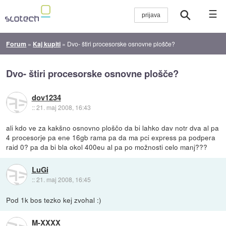
☰
Forum
»
Kaj kupiti
»
Dvo- štiri procesorske osnovne plošče?
Dvo- štiri procesorske osnovne plošče?
dov1234
::
21. maj 2008, 16:43
ali kdo ve za kakšno osnovno ploščo da bi lahko dav notr dva al pa
4 procesorje pa ene 16gb rama pa da ma pci express pa podpera
raid 0? pa da bi bla okol 400eu al pa po možnosti celo manj???
LuGi
::
21. maj 2008, 16:45
Pod 1k bos tezko kej zvohal :)
M-XXXX