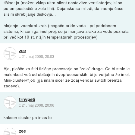
tišina: ja (možen vklop ultra-silent nastavitve ventilatorjev, ki so
potem posledično zelo tihi). Dejansko se mi zdi, da zadnje čase
slišim škrebljanje diskovja...
hlajenje: zaenkrat zrak (mogoče pride voda - pri podobnem
sistemu, ki sem ga imel prej, se je menjava zraka za vodo poznala
pri več kot 10 st. nižjih temperaturah procesorjev)
zee
::
21. maj 2008, 20:03
Aja, plošče za štiri fizične procesorje so *zelo* drage. Če bi stale le
malenkost več od običajnih dvoprocesorskih, bi jo verjetno že imel.
Mini-cluster@job (ga imam sicer že zdaj vendar switch bremza
zadevo).
trnvpeti
::
21. maj 2008, 20:06
kaksen cluster pa imas to
zee