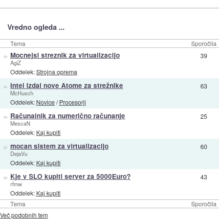
Vredno ogleda ...
Tema
Sporočila
»
Mocnejsi streznik za virtualizacijo
39
AgiZ
Oddelek:
Strojna oprema
»
Intel izdal nove Atome za strežnike
63
McHusch
Oddelek:
Novice
/
Procesorji
»
Računalnik za numerično računanje
25
MescaN
Oddelek:
Kaj kupiti
»
mocan sistem za virtualizacijo
60
DejaVu
Oddelek:
Kaj kupiti
»
Kje v SLO kupiti server za 5000Euro?
43
rfmw
Oddelek:
Kaj kupiti
Tema
Sporočila
Več podobnih tem