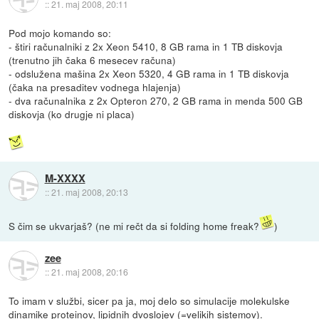
::
21. maj 2008, 20:11
Pod mojo komando so:
- štiri računalniki z 2x Xeon 5410, 8 GB rama in 1 TB diskovja
(trenutno jih čaka 6 mesecev računa)
- odslužena mašina 2x Xeon 5320, 4 GB rama in 1 TB diskovja
(čaka na presaditev vodnega hlajenja)
- dva računalnika z 2x Opteron 270, 2 GB rama in menda 500 GB
diskovja (ko drugje ni placa)
M-XXXX
::
21. maj 2008, 20:13
S čim se ukvarjaš? (ne mi rečt da si folding home freak?
)
zee
::
21. maj 2008, 20:16
To imam v službi, sicer pa ja, moj delo so simulacije molekulske
dinamike proteinov, lipidnih dvoslojev (=velikih sistemov).