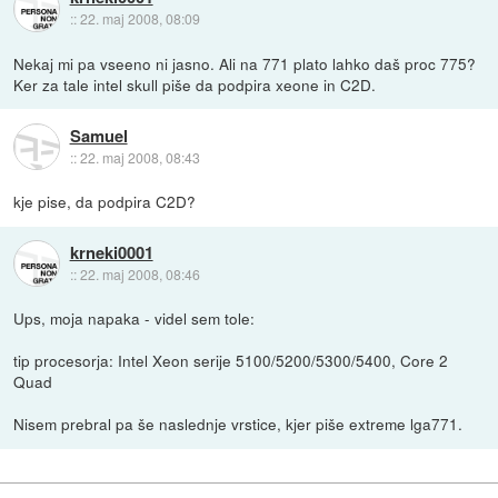
::
22. maj 2008, 08:09
Nekaj mi pa vseeno ni jasno. Ali na 771 plato lahko daš proc 775?
Ker za tale intel skull piše da podpira xeone in C2D.
Samuel
::
22. maj 2008, 08:43
kje pise, da podpira C2D?
krneki0001
::
22. maj 2008, 08:46
Ups, moja napaka - videl sem tole:
tip procesorja: Intel Xeon serije 5100/5200/5300/5400, Core 2
Quad
Nisem prebral pa še naslednje vrstice, kjer piše extreme lga771.