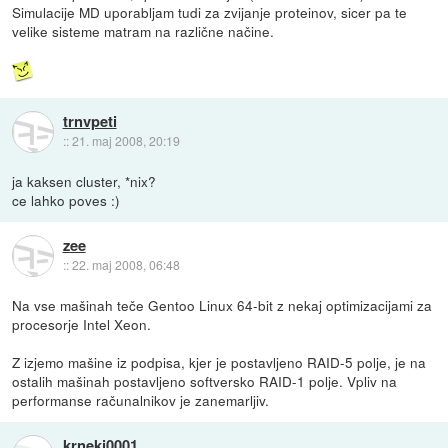
Simulacije MD uporabljam tudi za zvijanje proteinov, sicer pa te
velike sisteme matram na različne načine.
trnvpeti
::
21. maj 2008, 20:19
ja kaksen cluster, *nix?
ce lahko poves :)
zee
::
22. maj 2008, 06:48
Na vse mašinah teče Gentoo Linux 64-bit z nekaj optimizacijami za
procesorje Intel Xeon.
Z izjemo mašine iz podpisa, kjer je postavljeno RAID-5 polje, je na
ostalih mašinah postavljeno softversko RAID-1 polje. Vpliv na
performanse računalnikov je zanemarljiv.
krneki0001