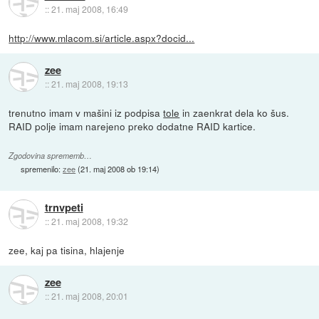
::
21. maj 2008, 16:49
http://www.mlacom.si/article.aspx?docid...
zee
::
21. maj 2008, 19:13
trenutno imam v mašini iz podpisa
tole
in zaenkrat dela ko šus.
RAID polje imam narejeno preko dodatne RAID kartice.
Zgodovina sprememb…
spremenilo:
zee
(
21. maj 2008 ob 19:14
)
trnvpeti
::
21. maj 2008, 19:32
zee, kaj pa tisina, hlajenje
zee
::
21. maj 2008, 20:01