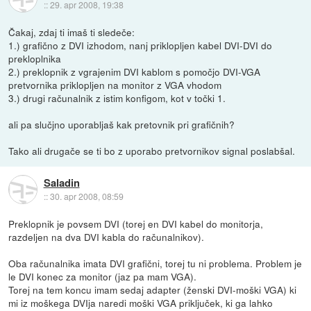
::
29. apr 2008, 19:38
Čakaj, zdaj ti imaš ti sledeče:
1.) grafično z DVI izhodom, nanj priklopljen kabel DVI-DVI do
prekloplnika
2.) preklopnik z vgrajenim DVI kablom s pomočjo DVI-VGA
pretvornika priklopljen na monitor z VGA vhodom
3.) drugi računalnik z istim konfigom, kot v točki 1.
ali pa slučjno uporabljaš kak pretovnik pri grafičnih?
Tako ali drugače se ti bo z uporabo pretvornikov signal poslabšal.
Saladin
::
30. apr 2008, 08:59
Preklopnik je povsem DVI (torej en DVI kabel do monitorja,
razdeljen na dva DVI kabla do računalnikov).
Oba računalnika imata DVI grafični, torej tu ni problema. Problem je
le DVI konec za monitor (jaz pa mam VGA).
Torej na tem koncu imam sedaj adapter (ženski DVI-moški VGA) ki
mi iz moškega DVIja naredi moški VGA priključek, ki ga lahko