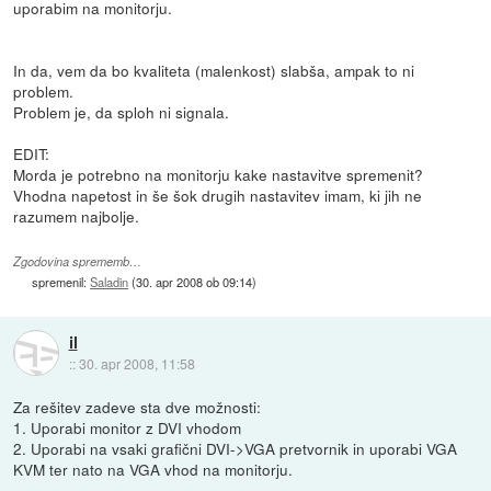
uporabim na monitorju.
In da, vem da bo kvaliteta (malenkost) slabša, ampak to ni
problem.
Problem je, da sploh ni signala.
EDIT:
Morda je potrebno na monitorju kake nastavitve spremenit?
Vhodna napetost in še šok drugih nastavitev imam, ki jih ne
razumem najbolje.
Zgodovina sprememb…
spremenil:
Saladin
(
30. apr 2008 ob 09:14
)
il
::
30. apr 2008, 11:58
Za rešitev zadeve sta dve možnosti:
1. Uporabi monitor z DVI vhodom
2. Uporabi na vsaki grafični DVI->VGA pretvornik in uporabi VGA
KVM ter nato na VGA vhod na monitorju.