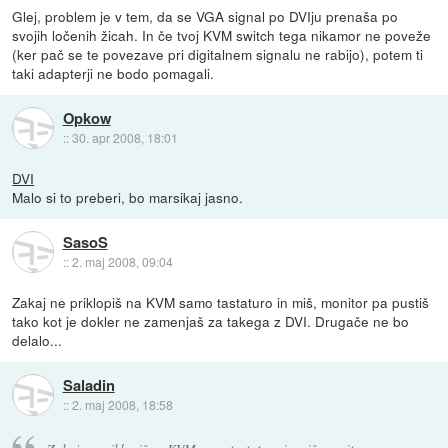
Glej, problem je v tem, da se VGA signal po DVIju prenaša po
svojih ločenih žicah. In če tvoj KVM switch tega nikamor ne poveže
(ker pač se te povezave pri digitalnem signalu ne rabijo), potem ti
taki adapterji ne bodo pomagali.
Opkow
::
30. apr 2008, 18:01
DVI
Malo si to preberi, bo marsikaj jasno.
SasoS
::
2. maj 2008, 09:04
Zakaj ne priklopiš na KVM samo tastaturo in miš, monitor pa pustiš
tako kot je dokler ne zamenjaš za takega z DVI. Drugače ne bo
delalo...
Saladin
::
2. maj 2008, 18:58