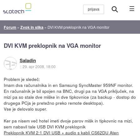
☰
Forum
»
Zvok in slika
»
DVI KVM preklopnik na VGA monitor
DVI KVM preklopnik na VGA monitor
Saladin
::
29. apr 2008, 18:00
Problem je sledeč:
Imam dva računalnika in en Samsung SyncMaster 959NF monitor.
En računalnik je bil spojen na BNC, drugi pa na VGA priključek, na
mizi pa so stale dve miške in dve tipkovnice (za backup - dostop do
drugega PCja je pretežno preko remote desktopa).
Vse je delovalo super.
Ker pa nisem več hotel imeti dvoje parov mišk in tipkovnic na mizi,
sem nabavil tale USB DVI KVM preklopnik
Preklopnik KVM 2:1 DVI USB + audio s kabli CS62DU Aten