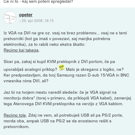
Če ni to - kaj sem potem spregledal?
opeter
::
29. apr 2008, 18:15
Iz VGA na DVI ne gre oz. vsaj ne brez problemov... vsaj ne s temi
pretvorniki (kot ga imaš v povezavi, saj manjka potrebna
elektronika), za to rabiš neko ekstra škatlo:
Recimo kaj takega
.
Sicer pa, zakaj si kupil KVM preklopnik z DVI portom, če pa
uporabljaš analogni priklop?
Malo je skregano z logiko, ne?
Ker predpostavljam, da tvoj Samsung razen D-sub 15/VGA in BNC
vmesnika nima DVI, ali?
Jaz bi na tvojem mestu naredil sledeče: če je VGA signal na
monitorju dobra* (torej v primeru, da priklopiš VGA kabel), zamenjaj
tega Atenovega DVI KVM preklopnika na verzijo z VGA kablom.
Recimo tole
. Zdaj ne vem, ali potrebuješ USB ali pa PS/2 porte,
morda oba, ampak USB na PS/2 se da enostavno rešiti s
pretvornikom.