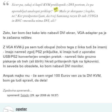
Sicer pa, zakaj si kupil KVM preklopnik z DVI portom, če pa
uporabljaš analogni priklop?
Malo je skregano z logiko,
ne? Ker predpostavljam, da tvoj Samsung razen D-sub 15/VGA
in BNC vmesnika nima DVI, ali?
Zato, ker bom čez kako leto nabavil DVI ekran, VGA-adapter pa je
le začasna rešitev.
Z VGA KVM-ji pa sem tudi obupal (točno tega z linka tudi že imam)
- imajo namreč zgolj PS2 priključke, ki imajo tudi z uporabo
USB/PS2 konverterjev omejen pretok - namreč tisto grozno
piskanje ob treh (ali štirih) hkrati pritisnjenih tipk na tipkovnici.
In seveda bo obsolete, ko bom nabavil DVI monitor.
Ampak majko mu - če sem vrgel 100 Eurov ven za ta DVI KVM,
bom ga tudi spravil, da dela!
Zgodovina sprememb…
spremenil:
Saladin
(
29. apr 2008 ob 18:37
)
opeter