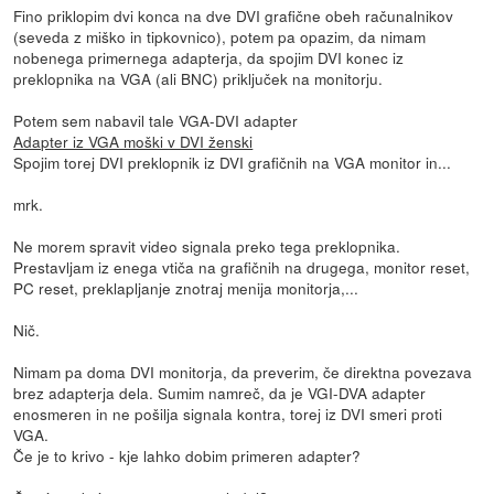
Fino priklopim dvi konca na dve DVI grafične obeh računalnikov
(seveda z miško in tipkovnico), potem pa opazim, da nimam
nobenega primernega adapterja, da spojim DVI konec iz
preklopnika na VGA (ali BNC) priključek na monitorju.
Potem sem nabavil tale VGA-DVI adapter
Adapter iz VGA moški v DVI ženski
Spojim torej DVI preklopnik iz DVI grafičnih na VGA monitor in...
mrk.
Ne morem spravit video signala preko tega preklopnika.
Prestavljam iz enega vtiča na grafičnih na drugega, monitor reset,
PC reset, preklapljanje znotraj menija monitorja,...
Nič.
Nimam pa doma DVI monitorja, da preverim, če direktna povezava
brez adapterja dela. Sumim namreč, da je VGI-DVA adapter
enosmeren in ne pošilja signala kontra, torej iz DVI smeri proti
VGA.
Če je to krivo - kje lahko dobim primeren adapter?