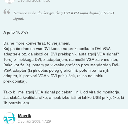
::
30. apr 2008, 17:07
Drugače ne bo šlo, ker gre skozi DVI KVM samo digitalni DVI-D
signal,
A je to 100%?
Da ne more konvertirat, to verjamem.
Kaj pa če dam na vse DVI konce na preklopniku te DVI-VGA
adapterje oz. da skozi cel DVI preklopnik laufa zgolj VGA signal?
Torej iz moškega DVI, z adapterjem, na moški VGA za v monitor,
(tako kot že je), potem pa v vsako grafično prvo standarden DVI-
VGA adapter (ki jih dobiš poleg grafičnih), potem pa na njih
adapter, ki pretvori VGA v DVI priključek, (ki so na kablu
preklopnika).
Tako bi imel zgolj VGA signal po celotni liniji, od vira do monitorja.
Ja, slabša kvaliteta slike, ampak izkoristil bi lahko USB priključke, ki
jih potrebujem.
Mavrik
::
30. apr 2008, 17:29