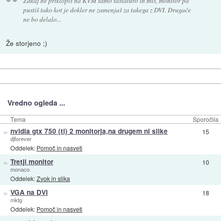
Zakaj ne priklopiš na KVM samo tastaturo in miš, monitor pa
pustiš tako kot je dokler ne zamenjaš za takega z DVI. Drugače
ne bo delalo...
Že storjeno ;)
Vredno ogleda ...
Tema
Sporočila
»
nvidia gtx 750 (ti) 2 monitorja,na drugem ni slike
15
djforever
Oddelek:
Pomoč in nasveti
»
Tretji monitor
10
monaco
Oddelek:
Zvok in slika
»
VGA na DVI
18
mktg
Oddelek:
Pomoč in nasveti