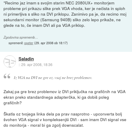
*Recimo jaz imam s svojim starim NEC 2080UX+ monitorjem
probleme pri prikazu slike prek VGA vhoda, ker je nečista in sploh
ni primerljiva s sliko na DVI priklopu. Zanimivo pa je, da recimo moj
sekundarni monitor (Samsung 940B) sliko zelo lepo prikaže, ne
glede na to, če imam DVI ali pa VGA priklop.
Zgodovina sprememb…
spremenil:
opeter
(
29. apr 2008 ob 18:17
)
Saladin
::
29. apr 2008, 18:36
Iz VGA na DVI ne gre oz. vsaj ne brez problemov.
Zakaj pa gre brez problemov iz DVI priključka na grafičnih na VGA
ekran preko standardnega adapterčka, ki ga dobiš poleg
grafičnih?
Škatla oz tvojega linka dela pa prav nasprotno - upconverta bolj
švohen VGA signal v kompleksenjši DVI - sam imam DVI signal vse
do monitorja - moral bi ga zgolj downscalat.