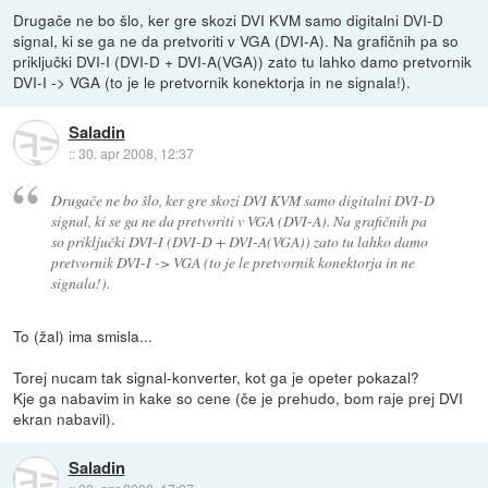
Drugače ne bo šlo, ker gre skozi DVI KVM samo digitalni DVI-D
signal, ki se ga ne da pretvoriti v VGA (DVI-A). Na grafičnih pa so
priključki DVI-I (DVI-D + DVI-A(VGA)) zato tu lahko damo pretvornik
DVI-I -> VGA (to je le pretvornik konektorja in ne signala!).
Saladin
::
30. apr 2008, 12:37
Drugače ne bo šlo, ker gre skozi DVI KVM samo digitalni DVI-D
signal, ki se ga ne da pretvoriti v VGA (DVI-A). Na grafičnih pa
so priključki DVI-I (DVI-D + DVI-A(VGA)) zato tu lahko damo
pretvornik DVI-I -> VGA (to je le pretvornik konektorja in ne
signala!).
To (žal) ima smisla...
Torej nucam tak signal-konverter, kot ga je opeter pokazal?
Kje ga nabavim in kake so cene (če je prehudo, bom raje prej DVI
ekran nabavil).
Saladin