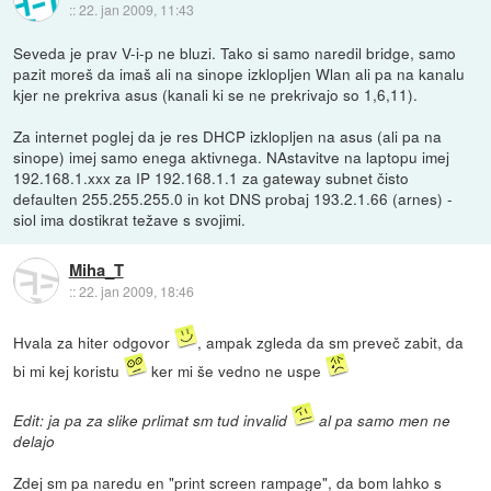
::
22. jan 2009, 11:43
Seveda je prav V-i-p ne bluzi. Tako si samo naredil bridge, samo
pazit moreš da imaš ali na sinope izklopljen Wlan ali pa na kanalu
kjer ne prekriva asus (kanali ki se ne prekrivajo so 1,6,11).
Za internet poglej da je res DHCP izklopljen na asus (ali pa na
sinope) imej samo enega aktivnega. NAstavitve na laptopu imej
192.168.1.xxx za IP 192.168.1.1 za gateway subnet čisto
defaulten 255.255.255.0 in kot DNS probaj 193.2.1.66 (arnes) -
siol ima dostikrat težave s svojimi.
Miha_T
::
22. jan 2009, 18:46
Hvala za hiter odgovor
, ampak zgleda da sm preveč zabit, da
bi mi kej koristu
ker mi še vedno ne uspe
Edit: ja pa za slike prlimat sm tud invalid
al pa samo men ne
delajo
Zdej sm pa naredu en "print screen rampage", da bom lahko s