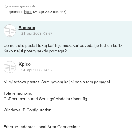
Zgodovina sprememb…
spremenil:
Kpico
(
24. apr 2008 ob 07:46
)
Samson
::
24. apr 2008, 08:57
Ce ne zelis pastat tukaj kar ti je mozakar povedal je tud en kurtz.
Kako naj ti potem nekdo pomaga?
Kpico
::
24. apr 2008, 14:27
Ni mi težava pastat. Sam nevem kaj si bos s tem pomagal.
Tole je moj ping:
C:\Documents and Settings\Modelar>ipconfig
Windows IP Configuration
Ethernet adapter Local Area Connection: