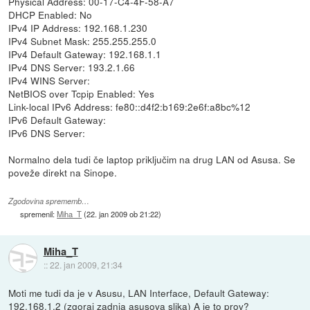
Physical Address: 00-17-C4-4F-58-A7
DHCP Enabled: No
IPv4 IP Address: 192.168.1.230
IPv4 Subnet Mask: 255.255.255.0
IPv4 Default Gateway: 192.168.1.1
IPv4 DNS Server: 193.2.1.66
IPv4 WINS Server:
NetBIOS over Tcpip Enabled: Yes
Link-local IPv6 Address: fe80::d4f2:b169:2e6f:a8bc%12
IPv6 Default Gateway:
IPv6 DNS Server:
Normalno dela tudi če laptop priključim na drug LAN od Asusa. Se
poveže direkt na Sinope.
Zgodovina sprememb…
spremenil:
Miha_T
(
22. jan 2009 ob 21:22
)
Miha_T
::
22. jan 2009, 21:34
Moti me tudi da je v Asusu, LAN Interface, Default Gateway:
192.168.1.2 (zgoraj zadnja asusova slika) A je to prov?