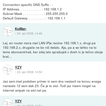
Connection-specific DNS Suffix . :
IP Address. . . . . . . . . . . . : 192.168.1.2
Subnet Mask . . . . . . . . . . . : 255.255.255.0
Default Gateway . . . . . . . . . : 192.168.1.1
KoMar-
::
24. apr 2008, 14:48
Lej, en router mora met LAN IPje recimo 192.168.1.x, drugi pa
192.168.2.x, drugače ne bo nič delalo. Aja, pa a se lahko na to
temo skoncentriraš, ker zdej isto sprašuješ v dveh in je tečno oboje
brat...
YZY
::
24. apr 2008, 14:50
Jaz sem imel podoben primer in sem dns nastavil na koncu enega
namesto 12 sem dak 23. Če je to siol. Tudi jaz nisem mogel na
internet ampak na siol.net pa.
YZY
::
24. apr 2008, 14:51