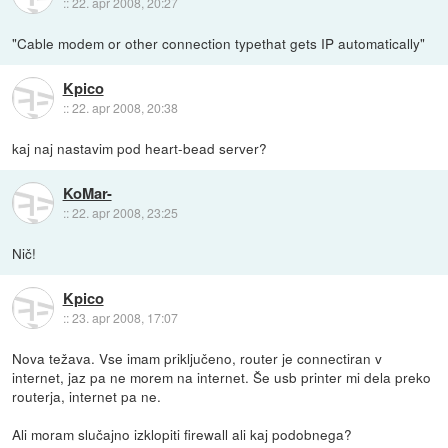
::
22. apr 2008, 20:27
"Cable modem or other connection typethat gets IP automatically"
Kpico
::
22. apr 2008, 20:38
kaj naj nastavim pod heart-bead server?
KoMar-
::
22. apr 2008, 23:25
Nič!
Kpico
::
23. apr 2008, 17:07
Nova težava. Vse imam priključeno, router je connectiran v
internet, jaz pa ne morem na internet. Še usb printer mi dela preko
routerja, internet pa ne.
Ali moram slučajno izklopiti firewall ali kaj podobnega?