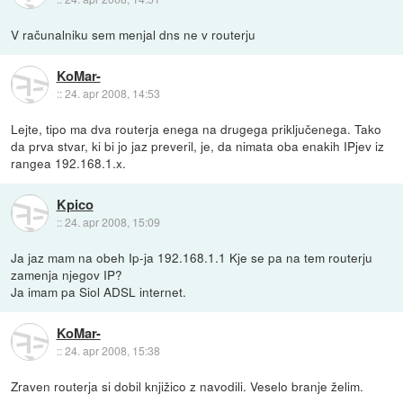
V računalniku sem menjal dns ne v routerju
KoMar-
::
24. apr 2008, 14:53
Lejte, tipo ma dva routerja enega na drugega priključenega. Tako
da prva stvar, ki bi jo jaz preveril, je, da nimata oba enakih IPjev iz
rangea 192.168.1.x.
Kpico
::
24. apr 2008, 15:09
Ja jaz mam na obeh Ip-ja 192.168.1.1 Kje se pa na tem routerju
zamenja njegov IP?
Ja imam pa Siol ADSL internet.
KoMar-
::
24. apr 2008, 15:38
Zraven routerja si dobil knjižico z navodili. Veselo branje želim.