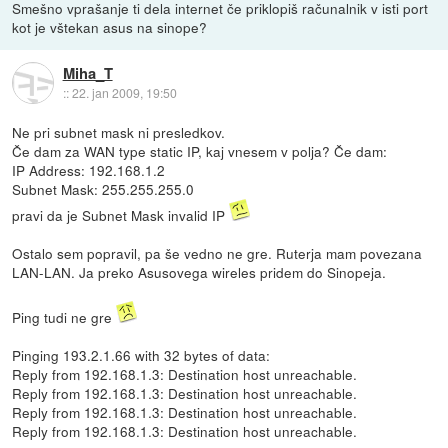
Smešno vprašanje ti dela internet če priklopiš računalnik v isti port
kot je vštekan asus na sinope?
Miha_T
::
22. jan 2009, 19:50
Ne pri subnet mask ni presledkov.
Če dam za WAN type static IP, kaj vnesem v polja? Če dam:
IP Address: 192.168.1.2
Subnet Mask: 255.255.255.0
pravi da je Subnet Mask invalid IP
Ostalo sem popravil, pa še vedno ne gre. Ruterja mam povezana
LAN-LAN. Ja preko Asusovega wireles pridem do Sinopeja.
Ping tudi ne gre
Pinging 193.2.1.66 with 32 bytes of data:
Reply from 192.168.1.3: Destination host unreachable.
Reply from 192.168.1.3: Destination host unreachable.
Reply from 192.168.1.3: Destination host unreachable.
Reply from 192.168.1.3: Destination host unreachable.