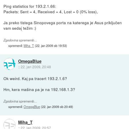
Ping statistics for 193.2.1.66:
Packets: Sent = 4, Received = 4, Lost = 0 (0% loss),
Ja preko tistega Sinopovega porta na katerega je Asus priključen
vam sedaj težim :)
Zgodovina sprememb…
spremenil:
Miha_T
(
22. jan 2009 ob 19:53
)
OmegaBlue
::
22. jan 2009, 20:48
Ok weird. Kaj pa tracert 193.2.1.6?
Hm, kera mašina pa je na 192.168.1.3?
Zgodovina sprememb…
spremenil:
OmegaBlue
(
22. jan 2009 ob 20:49
)
Miha_T
::
22. jan 2009, 20:57