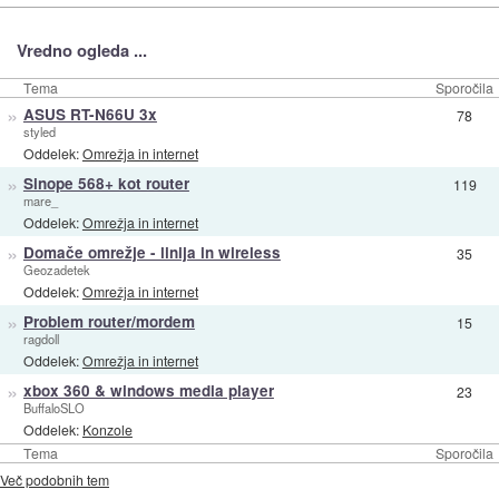
Vredno ogleda ...
Tema
Sporočila
»
ASUS RT-N66U 3x
78
styled
Oddelek:
Omrežja in internet
»
Sinope 568+ kot router
119
mare_
Oddelek:
Omrežja in internet
»
Domače omrežje - linija in wireless
35
Geozadetek
Oddelek:
Omrežja in internet
»
Problem router/mordem
15
ragdoll
Oddelek:
Omrežja in internet
»
xbox 360 & windows media player
23
BuffaloSLO
Oddelek:
Konzole
Tema
Sporočila
Več podobnih tem