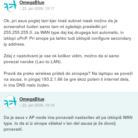
OmegaBlue
::
22. jan 2009, 19:17
Ok, pri asus poglej tam kjer imaš subnet mask možno da je
screenshot čuden samo tam mi zgledajo presledki pri
255.255.255.0. za WAN type daj kaj drugega kot automatic, in
izklopi uPnP. Pri sinope pa lahko tudi izklopiš configure secondary
ip address.
Zdaj z nastvitvami je vse ok kolikor vidim, možno da si samo
povezal narobe (Lan-to-LAN).
Praviš da preko wireless prideš do sinopeja? Na laptopu se poveži
na asusa, in pingaj 193.2.1.66 če gre skoz potem ti internet dela,
in ima DNS malo čuden.
OmegaBlue
::
22. jan 2009, 19:19
Da je asus v AP mode ima ponavadi nastavitev ali pa izklopiš WAN
type. to da si iz sinope vštekal v lan del asusa je že dovolj
ponavadi.