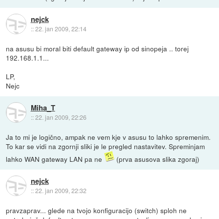
nejck
::
22. jan 2009, 22:14
na asusu bi moral biti default gateway ip od sinopeja .. torej
192.168.1.1...
LP,
Nejc
Miha_T
::
22. jan 2009, 22:26
Ja to mi je logično, ampak ne vem kje v asusu to lahko spremenim.
To kar se vidi na zgornji sliki je le pregled nastavitev. Spreminjam
lahko WAN gateway LAN pa ne
(prva asusova slika zgoraj)
nejck
::
22. jan 2009, 22:32
pravzaprav... glede na tvojo konfiguracijo (switch) sploh ne