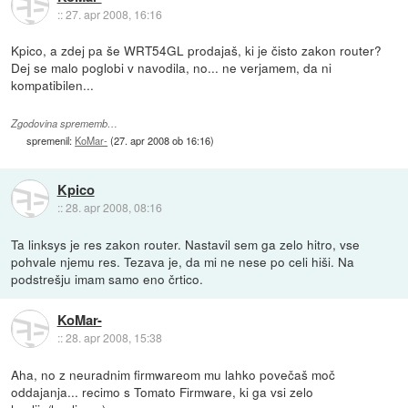
::
27. apr 2008, 16:16
Kpico, a zdej pa še WRT54GL prodajaš, ki je čisto zakon router?
Dej se malo poglobi v navodila, no... ne verjamem, da ni
kompatibilen...
Zgodovina sprememb…
spremenil:
KoMar-
(
27. apr 2008 ob 16:16
)
Kpico
::
28. apr 2008, 08:16
Ta linksys je res zakon router. Nastavil sem ga zelo hitro, vse
pohvale njemu res. Tezava je, da mi ne nese po celi hiši. Na
podstrešju imam samo eno črtico.
KoMar-
::
28. apr 2008, 15:38
Aha, no z neuradnim firmwareom mu lahko povečaš moč
oddajanja... recimo s Tomato Firmware, ki ga vsi zelo