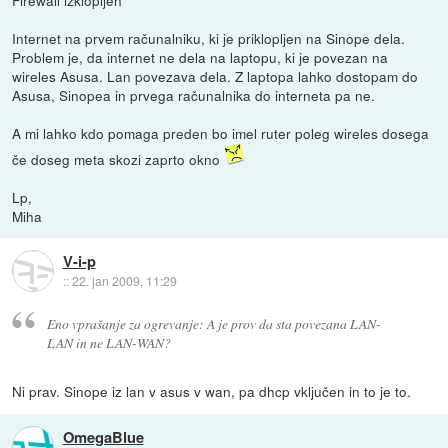
Internet na prvem računalniku, ki je priklopljen na Sinope dela.
Problem je, da internet ne dela na laptopu, ki je povezan na
wireles Asusa. Lan povezava dela. Z laptopa lahko dostopam do
Asusa, Sinopea in prvega računalnika do interneta pa ne.
A mi lahko kdo pomaga preden bo imel ruter poleg wireles dosega
če doseg meta skozi zaprto okno
Lp,
Miha
V-i-p
::
22. jan 2009, 11:29
Eno vprašanje za ogrevanje: A je prov da sta povezana LAN-
LAN in ne LAN-WAN?
Ni prav. Sinope iz lan v asus v wan, pa dhcp vključen in to je to.
OmegaBlue