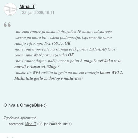
Miha_T
::
22. jan 2009, 19:11
-novemu router-ju nastavit drugačen IP naslov od starega,
vseeno pa mora bit v istem podomrežju. (spremenite samo
zadnjo cifro, npr. 192.168.1.x
OK
-novi router povežite na starega prek portov LAN-LAN (novi
router ima WAN port nezasede)
OK
-novi router dajte v način access point
A mogoče veš kako se to
naredi v Asusu wl-520gc?
-nastavite WPA zaščito in geslo na novem routerju
Imam WPA2.
Misliš tisto geslo za dostop v nastavitve?
O hvala OmegaBlue :)
Zgodovina sprememb…
spremenil:
Miha_T
(
22. jan 2009 ob 19:11
)