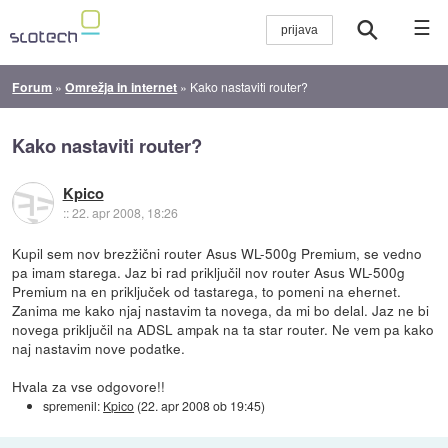
☰
Forum
»
Omrežja in internet
»
Kako nastaviti router?
Kako nastaviti router?
Kpico
::
22. apr 2008, 18:26
Kupil sem nov brezžični router Asus WL-500g Premium, se vedno
pa imam starega. Jaz bi rad priključil nov router Asus WL-500g
Premium na en priključek od tastarega, to pomeni na ehernet.
Zanima me kako njaj nastavim ta novega, da mi bo delal. Jaz ne bi
novega priključil na ADSL ampak na ta star router. Ne vem pa kako
naj nastavim nove podatke.
Hvala za vse odgovore!!
spremenil:
Kpico
(
22. apr 2008 ob 19:45
)