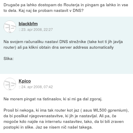
Drugače pa lahko dostopam do Routerja in pingam ga lahko in vse
to dela. Kaj naj še probam nastavit v DNS?
blackbfm
::
23. apr 2008, 22:27
Na svojem računaliku nastavi DNS strežnike (take kot ti jih javlja
router) ali pa klikni obtain dns server address automatically
Slika:
Kpico
::
24. apr 2008, 07:42
Ne morem pingat na tistinaslov, ki si mi ga dal zgoraj.
Prosil bi nekoga, ki ima tak router kot jaz ( asus WL500 gpremium),
da bi poslikal njegovenastavitve, ki jih je nastavljal. Ali pa, če
mogoče kdo najde na internetu nastavitev, tako, da bi bili zraven
postopki in slike. Jaz se nisem nič našel takega.