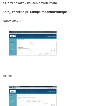
slikami pokazov kakšen šmorn imam.
Torej, začnimo pri
Sinope modemu/ruterju:
Nastavitev IP:
DHCP: