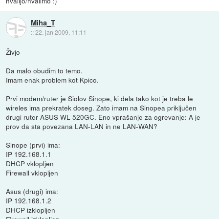
hvalijo/hvalimo :)
Miha_T
::
22. jan 2009, 11:11
Živjo
Da malo obudim to temo.
Imam enak problem kot Kpico.
Prvi modem/ruter je Siolov Sinope, ki dela tako kot je treba le
wireles ima prekratek doseg. Zato imam na Sinopea priključen
drugi ruter ASUS WL 520GC. Eno vprašanje za ogrevanje: A je
prov da sta povezana LAN-LAN in ne LAN-WAN?
Sinope (prvi) ima:
IP 192.168.1.1
DHCP vklopljen
Firewall vklopljen
Asus (drugi) ima:
IP 192.168.1.2
DHCP izklopljen
Firewall izklopljen