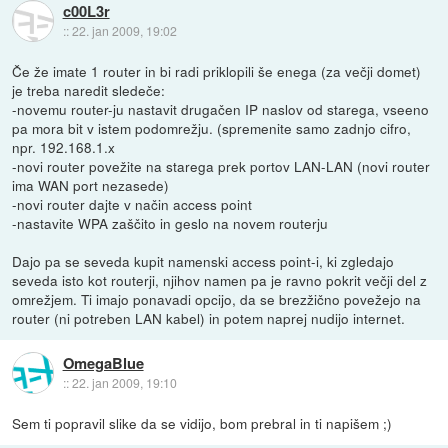
c00L3r
::
22. jan 2009, 19:02
Če že imate 1 router in bi radi priklopili še enega (za večji domet)
je treba naredit sledeče:
-novemu router-ju nastavit drugačen IP naslov od starega, vseeno
pa mora bit v istem podomrežju. (spremenite samo zadnjo cifro,
npr. 192.168.1.x
-novi router povežite na starega prek portov LAN-LAN (novi router
ima WAN port nezasede)
-novi router dajte v način access point
-nastavite WPA zaščito in geslo na novem routerju
Dajo pa se seveda kupit namenski access point-i, ki zgledajo
seveda isto kot routerji, njihov namen pa je ravno pokrit večji del z
omrežjem. Ti imajo ponavadi opcijo, da se brezžično povežejo na
router (ni potreben LAN kabel) in potem naprej nudijo internet.
OmegaBlue
::
22. jan 2009, 19:10
Sem ti popravil slike da se vidijo, bom prebral in ti napišem ;)