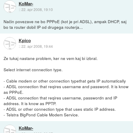
KoMar-
::
22. apr 2008, 19:10
Način povezave ne bo PPPoE (kot je pri ADSL), ampak DHCP, saj
bo ta router dobil IP od drugega routerja...
Kpico
::
22. apr 2008, 19:44
Ze tukaj nastane problem, ker ne vem kaj bi izbral.
Select internet connection type.
- Cable modem or other connection typethat gets IP automatically
- ADSL connection that reqires username and password. It is know
as PPPoE.
- ADSL connection that reqires username, passwordn and IP
address. It is know as PPTP.
- ADSL or other connection type that uses static IP address.
- Telstra BlgPond Cable Modem Service.
KoMar-