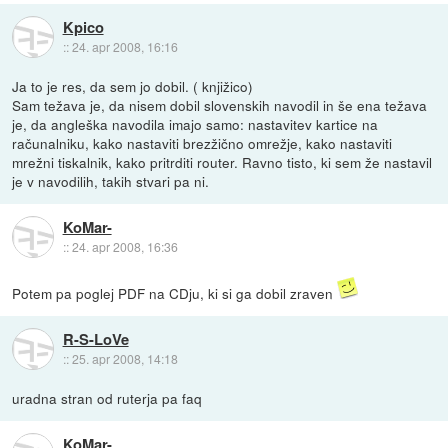
Kpico
::
24. apr 2008, 16:16
Ja to je res, da sem jo dobil. ( knjižico)
Sam težava je, da nisem dobil slovenskih navodil in še ena težava
je, da angleška navodila imajo samo: nastavitev kartice na
računalniku, kako nastaviti brezžično omrežje, kako nastaviti
mrežni tiskalnik, kako pritrditi router. Ravno tisto, ki sem že nastavil
je v navodilih, takih stvari pa ni.
KoMar-
::
24. apr 2008, 16:36
Potem pa poglej PDF na CDju, ki si ga dobil zraven
R-S-LoVe
::
25. apr 2008, 14:18
uradna stran od ruterja pa faq
KoMar-