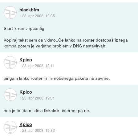
blackbfm
::
23. apr 2008, 18:05
Start > run > ipconfig
Kopiraj tekst sem da vidmo..Če lahko na router dostopaš iz tega
kompa potem je verjetno problem v DNS nastavitvah.
Kpico
::
23. apr 2008, 18:11
pingam lahko router in mi nobenega paketa ne zavrne.
Kpico
::
23. apr 2008, 19:31
hec je to, da mi dela tiskalnik, internet pa ne.
Kpico
::
23. apr 2008, 19:32