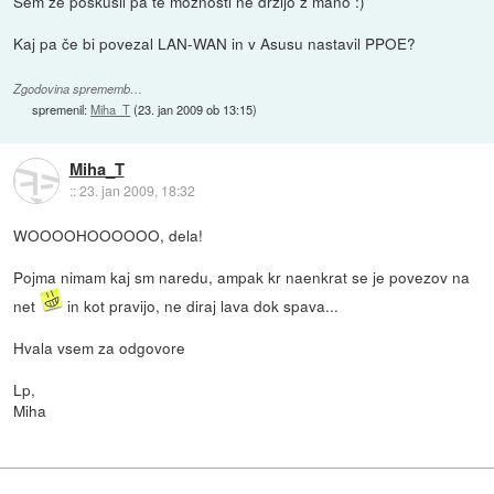
Sem že poskusil pa te možnosti ne držijo z mano :)
Kaj pa če bi povezal LAN-WAN in v Asusu nastavil PPOE?
Zgodovina sprememb…
spremenil:
Miha_T
(
23. jan 2009 ob 13:15
)
Miha_T
::
23. jan 2009, 18:32
WOOOOHOOOOOO, dela!
Pojma nimam kaj sm naredu, ampak kr naenkrat se je povezov na
net
in kot pravijo, ne diraj lava dok spava...
Hvala vsem za odgovore
Lp,
Miha