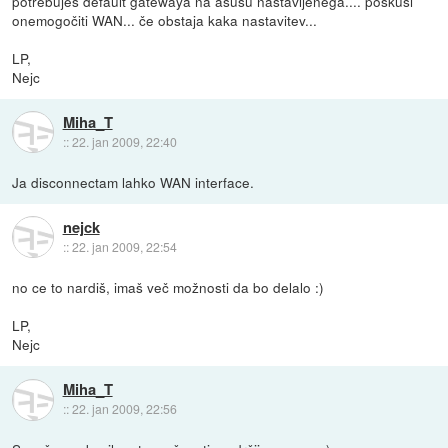
potrebuješ default gatewaya na asusu nastavljenega.... poskusi
onemogočiti WAN... če obstaja kaka nastavitev...
LP,
Nejc
Miha_T
::
22. jan 2009, 22:40
Ja disconnectam lahko WAN interface.
nejck
::
22. jan 2009, 22:54
no ce to nardiš, imaš več možnosti da bo delalo :)
LP,
Nejc
Miha_T
::
22. jan 2009, 22:56