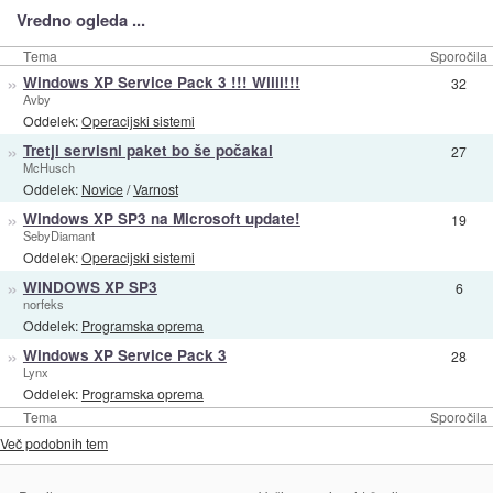
Vredno ogleda ...
Tema
Sporočila
»
Windows XP Service Pack 3 !!! Wiiii!!!
32
Avby
Oddelek:
Operacijski sistemi
»
Tretji servisni paket bo še počakal
27
McHusch
Oddelek:
Novice
/
Varnost
»
Windows XP SP3 na Microsoft update!
19
SebyDiamant
Oddelek:
Operacijski sistemi
»
WINDOWS XP SP3
6
norfeks
Oddelek:
Programska oprema
»
Windows XP Service Pack 3
28
Lynx
Oddelek:
Programska oprema
Tema
Sporočila
Več podobnih tem