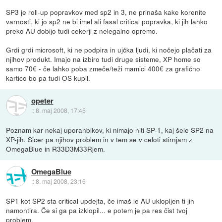
SP3 je roll-up popravkov med sp2 in 3, ne prinaša kake korenite
varnosti, ki jo sp2 ne bi imel ali fasal critical popravka, ki jih lahko
preko AU dobijo tudi cekerji z nelegalno opremo.
Grdi grdi microsoft, ki ne podpira in ujčka ljudi, ki nočejo plačati za
njihov produkt. Imajo na izbiro tudi druge sisteme, XP home so
samo 70€ - če lahko poba zmeče/teži mamici 400€ za grafično
kartico bo pa tudi OS kupil.
opeter
::
8. maj 2008, 17:45
Poznam kar nekaj uporanbikov, ki nimajo niti SP-1, kaj šele SP2 na
XP-jih. Sicer pa njihov problem in v tem se v celoti stirnjam z
OmegaBlue in R33D3M33Rjem.
OmegaBlue
::
8. maj 2008, 23:16
SP1 kot SP2 sta critical updejta, če imaš le AU uklopljen ti jih
namontira. Če si ga pa izklopil... e potem je pa res čist tvoj
problem.