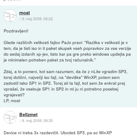
moat
::
9. maj 2008, 08:22
Pozdravljeni!
Glede različnih velikosti fajlov PaJo pravi: "Razlika v velikosti je v
tem, da je tisti iso in it paket skupek vseh popravkov za vse verzije
do sedaj izdanih xp-jev, tisto kar pa gre preko windows updejta pa
je minimalen potreben paket za tvoj računalnik."
Zdaj, a to pomeni, kot sam razumem, da če z nLite vgradim SP3,
torej dotični, največji iso fajl, na "deviške" WinXP, potem sem
zadostil tako SP1 in SP2. Torej ali ta fajl, kot sem že enkrat prej
vprašal, že vsebuje SP1 in SP2 in mi ju ni potrebno posebej
vgrajevati?
LP, moat
Bellzmet
::
9. maj 2008, 08:35
Device ni treba 3x razdevičit. Ubodeš SP3, pa so WinXP