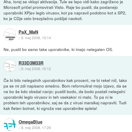
Aha, torej se vklopi aktivacija. Tule se lepo vidi kako zagriženo je
Microsoft pričel promovirati Visto. Raje bo pustil, da postanejo
uporabniki XPjev leglo virusov, kot pa napravil podobno kot s SP2,
ko je CDje celo brezplačno pošiljal naokoli.
PaX_MaN
::
8. maj 2008, 15:14
Ne, pustil bo samo take uporabnike, ki imajo nelegalen OS.
R33D3M33R
::
8. maj 2008, 16:12
Če bi bilo nelegalnih uporabnikov kak procent, ne bi rekel nič, tako
pa se mi zdi napisano smešno. Bom reformuliral mojo izjavo, da se
ne bo še kdo obešal nanjo: pustili bodo, da bodo postali nelegalni
uporabniki leglo virusov in teh vsekakor ni malo. To pa ni le
problem teh uporabnikov, saj se da z virusi marsikaj napraviti. Tudi
kak fleten botnet, ki ogroža vse uporabnike spleta!
OmegaBlue
::
8. maj 2008, 17:26