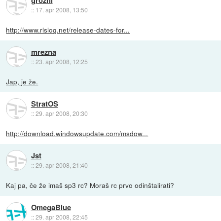
grozni
::
17. apr 2008, 13:50
http://www.rlslog.net/release-dates-for...
mrezna
::
23. apr 2008, 12:25
Jap, je že.
StratOS
::
29. apr 2008, 20:30
http://download.windowsupdate.com/msdow...
Jst
::
29. apr 2008, 21:40
Kaj pa, če že imaš sp3 rc? Moraš rc prvo odinštalirati?
OmegaBlue
::
29. apr 2008, 22:45