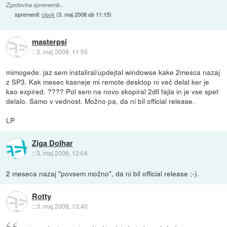
Zgodovina sprememb…
spremenil:
clovk
(
3. maj 2008 ob 11:15
)
masterpsi
::
3. maj 2008, 11:55
mimogede: jaz sem instaliral/updejtal windowse kake 2mesca nazaj
z SP3. Kak mesec kasneje mi remote desktop ni več delal ker je
kao expired. ???? Pol sem na novo skopiral 2dll fajla in je vse spet
delalo. Samo v vednost. Možno pa, da ni bil official release.
LP
Ziga Dolhar
::
3. maj 2008, 12:04
2 meseca nazaj "povsem možno", da ni bil official release ;-).
Rotty
::
3. maj 2008, 13:40