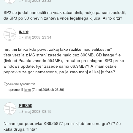
::
7. maj 2008, 23:32
SP2 se je dal namestiti na vsak računalnik, nekje pa sem zasledil,
da SP3 po 30 dnevih zahteva vnos legalnega ključa. Ali to drži?
jurre
::
7. maj 2008, 23:34
hm...mi lahko kdo pove, zakaj take razlike med velikostmi?
tista verzija z MS strani zasede malo cez 300MB, CD image file
(link od PaJota zasede 554MB), trenutno pa nalagam SP3 preko
windows update, kjer zasede samo 66,9MB?? A imam ostale
popravke ze gor namescene, pa je zato manj ali kaj je fora?
Zgodovina sprememb…
spremenil:
jurre
(
7. maj 2008 ob 23:39
)
PIII850
::
8. maj 2008, 08:15
Nimam gor popravka KB925877 pa mi kljub temu ne gre??? še
kaka druga "finta"