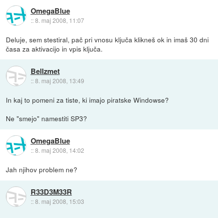
OmegaBlue
::
8. maj 2008, 11:07
Deluje, sem stestiral, pač pri vnosu ključa klikneš ok in imaš 30 dni
časa za aktivacijo in vpis ključa.
Bellzmet
::
8. maj 2008, 13:49
In kaj to pomeni za tiste, ki imajo piratske Windowse?
Ne "smejo" namestiti SP3?
OmegaBlue
::
8. maj 2008, 14:02
Jah njihov problem ne?
R33D3M33R
::
8. maj 2008, 15:03