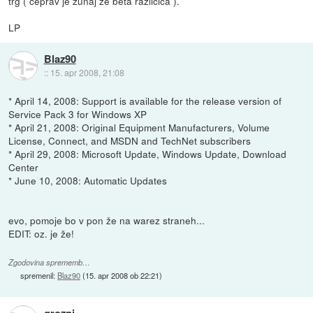
trg ( čeprav je zunaj že beta različica ).
LP
Blaz90
::
15. apr 2008, 21:08
* April 14, 2008: Support is available for the release version of
Service Pack 3 for Windows XP
* April 21, 2008: Original Equipment Manufacturers, Volume
License, Connect, and MSDN and TechNet subscribers
* April 29, 2008: Microsoft Update, Windows Update, Download
Center
* June 10, 2008: Automatic Updates
evo, pomoje bo v pon že na warez straneh...
EDIT: oz. je že!
Zgodovina sprememb…
spremenil:
Blaz90
(
15. apr 2008 ob 22:21
)