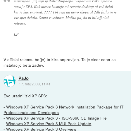
mimogede: jaz sem instaliral/updejtal windowse kake 2mesca
nazaj z SP3. Kak mesec kasneje mi remote desktop ni več delal
ker je kao expired. ???? Pol sem na novo skopiral 2dll fajla in je
vse spet delalo. Samo v vednost. Možno pa, da ni bil official
release.
LP
V official releasu bo(je) ta kiks popravljen. To je sicer cena za
inštalacijo beta zadev.
PaJo
::
7. maj 2008, 11:41
Evo uradni izid XP SP3:
-
Windows XP Service Pack 3 Network Installation Package for IT
Professionals and Developers
-
Windows XP Service Pack 3 - ISO-9660 CD Image File
-
Windows XP Service Pack 3 MUI Pack Update
-
Windows XP Service Pack 3 Overview