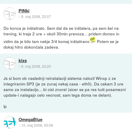
PINki
::
9. maj 2008, 22:07
Do konca je inštaliralo. Sem dal da se inštalera, pa sem šel na
trening, ki traja 2 ure + okoli 30min prevoza... pridem domov in
vidim da je bilo tam nekje 3/4 komaj inštalirano
Potem se je
dokaj hitro dokončala zadeva.
kixs
::
9. maj 2008, 22:20
Js si bom ob naslednji reinstalaciji sistema nalozil Winxp z ze
integriranim SP3 (je ze zunaj nekaj casa - eth0). Da cakam 3 ure
samo za instalacijo... bi cist znorel (sicer se pa res tudi posamezni
update-i nalagajo celo vecnost, sam tega doma ne delam).
lp
OmegaBlue
::
10. maj 2008, 00:08