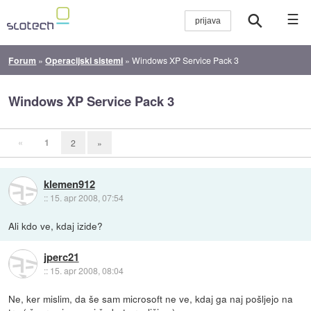
☰
Forum
»
Operacijski sistemi
»
Windows XP Service Pack 3
Windows XP Service Pack 3
«
1
2
»
klemen912
::
15. apr 2008, 07:54
Ali kdo ve, kdaj izide?
jperc21
::
15. apr 2008, 08:04
Ne, ker mislim, da še sam microsoft ne ve, kdaj ga naj pošljejo na