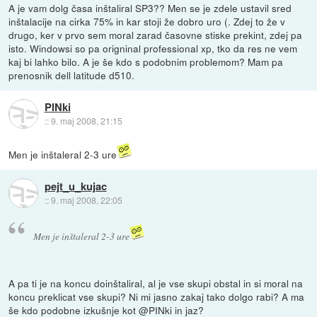
A je vam dolg časa inštaliral SP3?? Men se je zdele ustavil sred
inštalacije na cirka 75% in kar stoji že dobro uro (. Zdej to že v
drugo, ker v prvo sem moral zarad časovne stiske prekint, zdej pa
isto. Windowsi so pa origninal professional xp, tko da res ne vem
kaj bi lahko bilo. A je še kdo s podobnim problemom? Mam pa
prenosnik dell latitude d510.
PINki
::
9. maj 2008, 21:15
Men je inštaleral 2-3 ure
pejt_u_kujac
::
9. maj 2008, 22:05
Men je inštaleral 2-3 ure
A pa ti je na koncu doinštaliral, al je vse skupi obstal in si moral na
koncu preklicat vse skupi? Ni mi jasno zakaj tako dolgo rabi? A ma
še kdo podobne izkušnje kot @PINki in jaz?