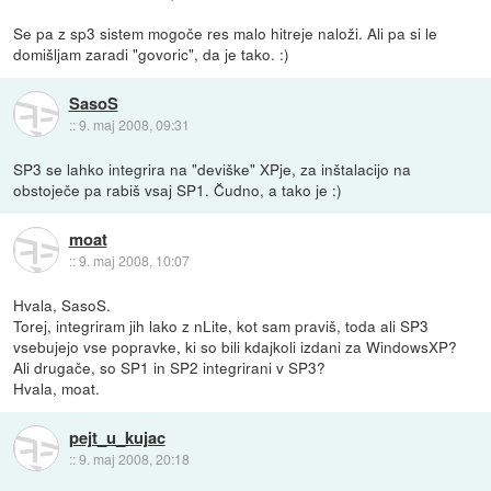
Se pa z sp3 sistem mogoče res malo hitreje naloži. Ali pa si le
domišljam zaradi "govoric", da je tako. :)
SasoS
::
9. maj 2008, 09:31
SP3 se lahko integrira na "deviške" XPje, za inštalacijo na
obstoječe pa rabiš vsaj SP1. Čudno, a tako je :)
moat
::
9. maj 2008, 10:07
Hvala, SasoS.
Torej, integriram jih lako z nLite, kot sam praviš, toda ali SP3
vsebujejo vse popravke, ki so bili kdajkoli izdani za WindowsXP?
Ali drugače, so SP1 in SP2 integrirani v SP3?
Hvala, moat.
pejt_u_kujac
::
9. maj 2008, 20:18