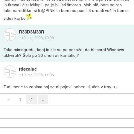
in firewall čist izklopil, pa je bil isti šmoren. Mah nič, bom pa res
tako naredil kot si ti @PINki in bom res pustil 3 ure ali več in bomo
videli kaj bo
R33D3M33R
::
10. maj 2008, 10:08
Tako mimogrede, kdaj in kje se pa pokaže, da bi moral Windows
aktivirati? Šele po 30 dneh ali kar takoj?
rdecaluc
::
10. maj 2008, 11:06
Tudi mene to zanima saj se ni pojavil noben ključek v tray-u .
«
1
2
»