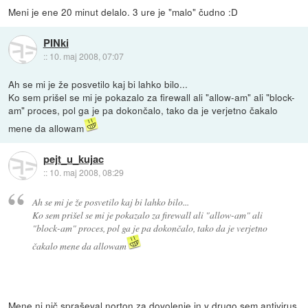
Meni je ene 20 minut delalo. 3 ure je "malo" čudno :D
PINki
::
10. maj 2008, 07:07
Ah se mi je že posvetilo kaj bi lahko bilo...
Ko sem prišel se mi je pokazalo za firewall ali "allow-am" ali "block-
am" proces, pol ga je pa dokončalo, tako da je verjetno čakalo
mene da allowam
pejt_u_kujac
::
10. maj 2008, 08:29
Ah se mi je že posvetilo kaj bi lahko bilo...
Ko sem prišel se mi je pokazalo za firewall ali "allow-am" ali
"block-am" proces, pol ga je pa dokončalo, tako da je verjetno
čakalo mene da allowam
Mene ni nič spraševal norton za dovolenje in v drugo sem antivirus