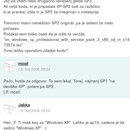
Jaz pa imam malo drugačno vprašanj glede SP3.
Ali velja koda, ki je pripadala XP-SP2 tudi za različico,
ki je pravkar izšla in je SP3 že integriran v instalacijo.
Trenutno imam nameščen SP2 original, pa je sistem že malo
počasen.
Počakal sem toliko časa da je izšla ta verzija:
"en_windows_xp_professional_with_service_pack_3_x86_cd_vl_x14
73974.iso"
Torej lahko uporabim zdajšjo kodo?
moat
::
9. maj 2008, 09:24
PaJo, hvala za odgovor. To sem iskal. Torej, najmanj SP1 "na
deviške XP", potem pa SP3.
LP, moat!
Jakka
::
9. maj 2008, 09:29
Hair_Y: Ti imaš key za "Windows XP". Lahko je sp10, zadeva je še
vedno "Windows XP". ;)