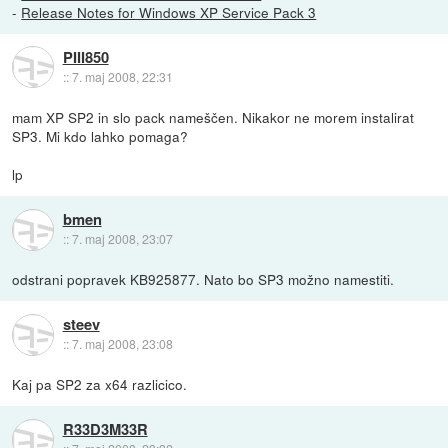
-
Release Notes for Windows XP Service Pack 3
PIII850
::
7. maj 2008, 22:31
mam XP SP2 in slo pack nameščen. Nikakor ne morem instalirat
SP3. Mi kdo lahko pomaga?
lp
bmen
::
7. maj 2008, 23:07
odstrani popravek KB925877. Nato bo SP3 možno namestiti.
steev
::
7. maj 2008, 23:08
Kaj pa SP2 za x64 razlicico.
R33D3M33R