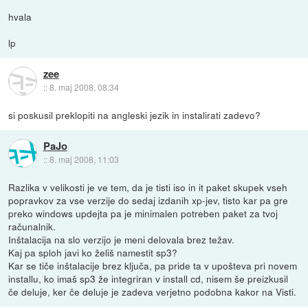
hvala
lp
zee
::
8. maj 2008, 08:34
si poskusil preklopiti na angleski jezik in instalirati zadevo?
PaJo
::
8. maj 2008, 11:03
Razlika v velikosti je ve tem, da je tisti iso in it paket skupek vseh
popravkov za vse verzije do sedaj izdanih xp-jev, tisto kar pa gre
preko windows updejta pa je minimalen potreben paket za tvoj
računalnik.
Inštalacija na slo verzijo je meni delovala brez težav.
Kaj pa sploh javi ko želiš namestit sp3?
Kar se tiče inštalacije brez ključa, pa pride ta v upošteva pri novem
installu, ko imaš sp3 že integriran v install cd, nisem še preizkusil
če deluje, ker če deluje je zadeva verjetno podobna kakor na Visti.