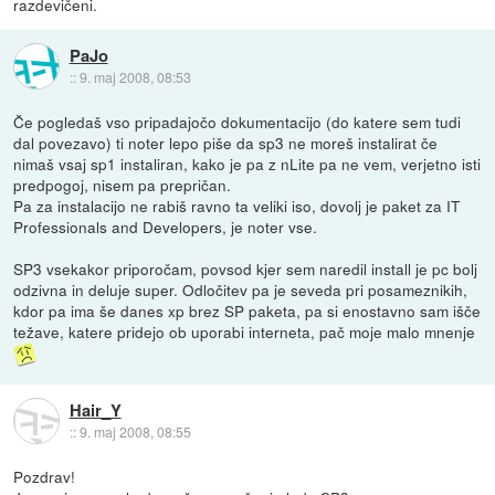
razdevičeni.
PaJo
::
9. maj 2008, 08:53
Če pogledaš vso pripadajočo dokumentacijo (do katere sem tudi
dal povezavo) ti noter lepo piše da sp3 ne moreš instalirat če
nimaš vsaj sp1 instaliran, kako je pa z nLite pa ne vem, verjetno isti
predpogoj, nisem pa prepričan.
Pa za instalacijo ne rabiš ravno ta veliki iso, dovolj je paket za IT
Professionals and Developers, je noter vse.
SP3 vsekakor priporočam, povsod kjer sem naredil install je pc bolj
odzivna in deluje super. Odločitev pa je seveda pri posameznikih,
kdor pa ima še danes xp brez SP paketa, pa si enostavno sam išče
težave, katere pridejo ob uporabi interneta, pač moje malo mnenje
Hair_Y
::
9. maj 2008, 08:55
Pozdrav!