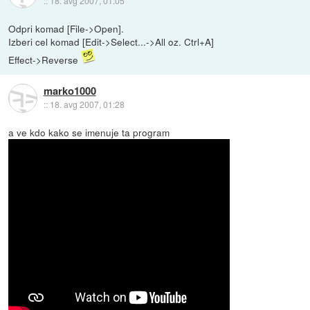
::
18. avg 2007, 01:05
Odpri komad [File->Open].
Izberi cel komad [Edit->Select...->All oz. Ctrl+A]
Effect->Reverse
marko1000
::
18. avg 2007, 01:28
a ve kdo kako se imenuje ta program