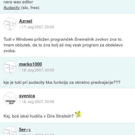
nero wav editor
Audacity
(slo, free)
Azrael
::
17. avg 2007, 20:06
Tudi v Windows priložen programček Snemalnik zvokov zna to.
Imam občutek, da to zna bolj ali maj vsak program za obdelavo
zvoka.
marko1000
::
18. avg 2007, 00:50
kje je tuki pri audacity kka funkcija za obratno predvajanje???
svenica
::
18. avg 2007, 00:56
Kaj, boš iskal hudiča v Dire Straitsih?
5er-->