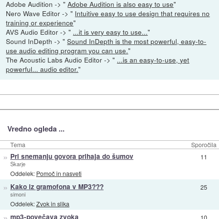
Adobe Audition -> "
Adobe Audition is also easy to use
"
Nero Wave Editor -> "
Intuitive easy to use design that requires no
training or experience
"
AVS Audio Editor -> "
...it is very easy to use...
"
Sound InDepth -> "
Sound InDepth is the most powerful, easy-to-
use audio editing program you can use.
"
The Acoustic Labs Audio Editor -> "
...is an easy-to-use, yet
powerful... audio editor.
"
Vredno ogleda ...
Tema
Sporočila
»
Pri snemanju govora prihaja do šumov
11
Skarje
Oddelek:
Pomoč in nasveti
»
Kako iz gramofona v MP3???
25
simoni
Oddelek:
Zvok in slika
»
mp3-povečava zvoka
10