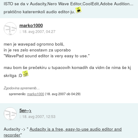
ISTO se da v Audacity,Nero Wave Editor,CoolEdit,Adobe Audition...
praktično kateremkoli audio editor-ju.
marko1000
::
18. avg 2007, 04:27
men je wavepad ogromno bolš,
in je res zelo enostavn za uporabo
"WavePad sound editor is very easy to use."
mau bom še prečekiru u tupacovih komadih da vidm če nima še kj
skritga :D
Zgodovina sprememb…
spremenilo:
marko1000
(
18. avg 2007 ob 04:29
)
5er-->
::
18. avg 2007, 12:53
Audacity -> "
Audacity is a free, easy-to-use audio editor and
recorder
"