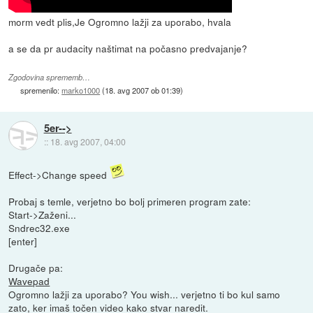
morm vedt plis,Je Ogromno lažji za uporabo, hvala
a se da pr audacity naštimat na počasno predvajanje?
Zgodovina sprememb…
spremenilo:
marko1000
(
18. avg 2007 ob 01:39
)
5er-->
::
18. avg 2007, 04:00
Effect->Change speed
Probaj s temle, verjetno bo bolj primeren program zate:
Start->Zaženi...
Sndrec32.exe
[enter]
Drugače pa:
Wavepad
Ogromno lažji za uporabo? You wish... verjetno ti bo kul samo
zato, ker imaš točen video kako stvar naredit.