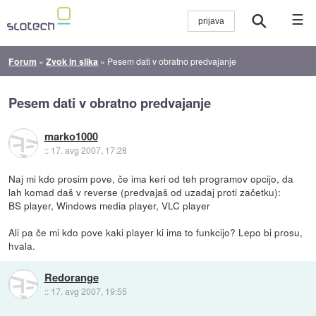
☰
Forum
»
Zvok in slika
»
Pesem dati v obratno predvajanje
Pesem dati v obratno predvajanje
marko1000
::
17. avg 2007, 17:28
Naj mi kdo prosim pove, če ima keri od teh programov opcijo, da
lah komad daš v reverse (predvajaš od uzadaj proti začetku):
BS player, Windows media player, VLC player
Ali pa če mi kdo pove kaki player ki ima to funkcijo? Lepo bi prosu,
hvala.
Redorange
::
17. avg 2007, 19:55