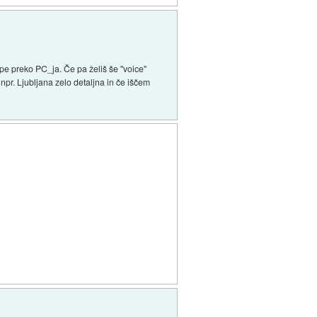
pe preko PC_ja. Če pa želiš še "voice"
 npr. Ljubljana zelo detaljna in če iščem