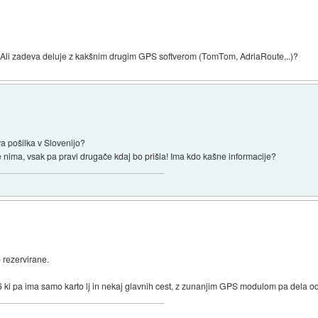
Ali zadeva deluje z kakšnim drugim GPS softverom (TomTom, AdriaRoute,..)?
va pošilka v Slovenijo?
 nima, vsak pa pravi drugače kdaj bo prišla! Ima kdo kašne informacije?
 rezervirane.
i pa ima samo karto lj in nekaj glavnih cest, z zunanjim GPS modulom pa dela o