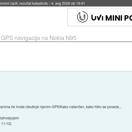
eto za večkratno uporabo
::
4. avg 2026 ob 19:41
»
GPS navigacija na Nokia N95
nima če imate izkušnje njenim GPS!Kako natančen, kako hitro se poveže...
 zahvaljujem
b 11:12
)