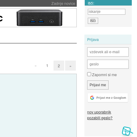
Išči:
Zadnje novice
Prijava
«
1
2
»
Zapomni si me
nov uporabnik
pozabili geslo?