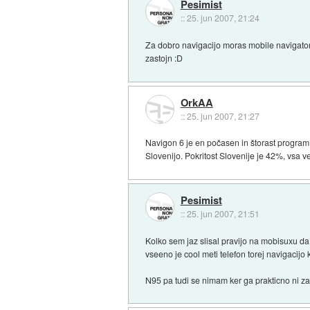
Pesimist
::
25. jun 2007, 21:24
Za dobro navigacijo moras mobile navigator 
zastojn :D
OrkAA
::
25. jun 2007, 21:27
Navigon 6 je en počasen in štorast program
Slovenijo. Pokritost Slovenije je 42%, vsa ve
Pesimist
::
25. jun 2007, 21:51
Kolko sem jaz slisal pravijo na mobisuxu da
vseeno je cool meti telefon torej navigacijo
N95 pa tudi se nimam ker ga prakticno ni za d