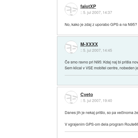
falotXP
::
5. jul 2007, 14:37
No, kako je zdaj z uporabo GPS-a na N95? 
M-XXXX
::
5. jul 2007, 14:45
Če smo ravno pri N95: Kdaj naj bi prišla no
Sem klical v VSE mobitel centre, nobeden je
Cveto
::
5. jul 2007, 19:40
Danes jih je nekaj prišlo, so pa večinoma že
V vgrajenim GPS-om dela program Route66 k