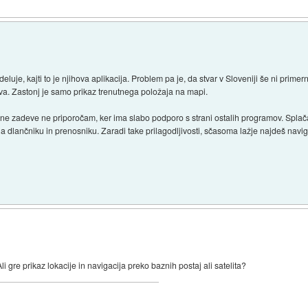
uje, kajti to je njihova aplikacija. Problem pa je, da stvar v Sloveniji še ni prim
iva. Zastonj je samo prikaz trenutnega položaja na mapi.
jene zadeve ne priporočam, ker ima slabo podporo s strani ostalih programov. Splača
a dlančniku in prenosniku. Zaradi take prilagodljivosti, sčasoma lažje najdeš navigac
i gre prikaz lokacije in navigacija preko baznih postaj ali satelita?