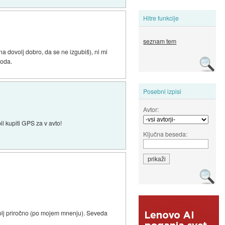
Hitre funkcije
seznam tem
a dovolj dobro, da se ne izgubiš), ni mi
voda.
Posebni izpisi
Avtor:
 kupiti GPS za v avto!
Ključna beseda:
 bolj priročno (po mojem mnenju). Seveda