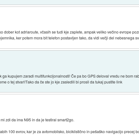
o dober kot adriaroute, včasih se tudi kje zaplete, ampak veliko večino evrope pozn
jemnika, ker potem mora bit telefon postavljen tako, da vidi večji del nebesnega s
ga kupujem zaradi multifunkcijonalnosti! Če pa bo GPS deloval vredu ne bom rabil
 o tej stvari!Tako da če ste jo kje zasledili bi prosil da tukaj pustite link
mi zdi da ima N95 in da je testiral smart2go.
bih 100 evrov, kar je za avtomobilsko, biciklistično in pešaško navigacijo precej