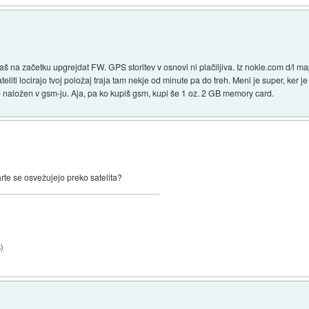
na začetku upgrejdat FW. GPS storitev v osnovi ni plačiljiva. Iz nokie.com d/l ma
liti locirajo tvoj položaj traja tam nekje od minute pa do treh. Meni je super, ker je
je naložen v gsm-ju. Aja, pa ko kupiš gsm, kupi še 1 oz. 2 GB memory card.
arte se osvežujejo preko satelita?
3
)