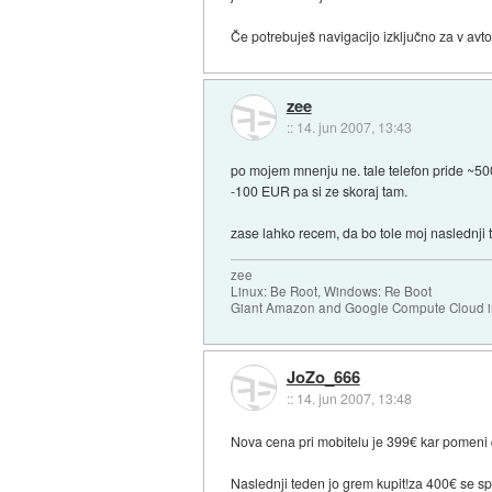
Če potrebuješ navigacijo izključno za v avto
zee
::
14. jun 2007, 13:43
po mojem mnenju ne. tale telefon pride ~5
-100 EUR pa si ze skoraj tam.
zase lahko recem, da bo tole moj naslednji 
zee
Linux: Be Root, Windows: Re Boot
Giant Amazon and Google Compute Cloud in
JoZo_666
::
14. jun 2007, 13:48
Nova cena pri mobitelu je 399€ kar pomeni d
Naslednji teden jo grem kupit!za 400€ se s