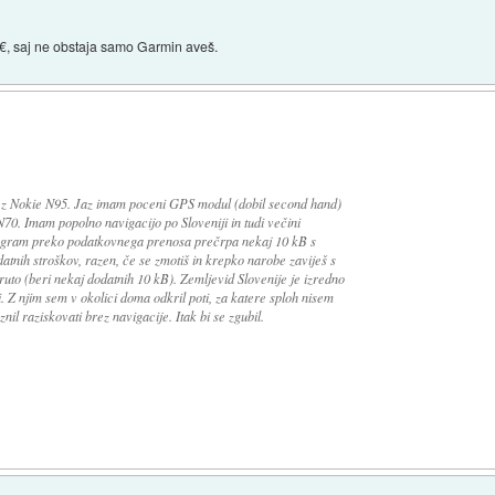
0€, saj ne obstaja samo Garmin aveš.
rez Nokie N95. Jaz imam poceni GPS modul (dobil second hand)
0. Imam popolno navigacijo po Sloveniji in tudi večini
rogram preko podatkovnega prenosa prečrpa nekaj 10 kB s
odatnih stroškov, razen, če se zmotiš in krepko narobe zaviješ s
ruto (beri nekaj dodatnih 10 kB). Zemljevid Slovenije je izredno
 Z njim sem v okolici doma odkril poti, za katere sploh nisem
znil raziskovati brez navigacije. Itak bi se zgubil.