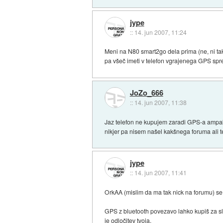
jype
::
14. jun 2007, 11:24
Meni na N80 smart2go dela prima (ne, ni tak
pa všeč imeti v telefon vgrajenega GPS spre
JoZo_666
::
14. jun 2007, 11:38
Jaz telefon ne kupujem zaradi GPS-a ampak 
nikjer pa nisem našel kakšnega foruma ali teme
jype
::
14. jun 2007, 11:41
OrkAA (mislim da ma tak nick na forumu) se 
GPS z bluetooth povezavo lahko kupiš za sla
je odločitev tvoja.