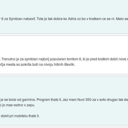
6 za Symbian nabavit. Tota je tak dobra ko Adria oz bo v kratkem ce se ni. Malo se
. Trenutno je za symbian najbolj popularen tomtom 6, ki je pred kratkim dobil nov
čja mesta so pokrita tudi na nivoju hišnih številk.
 je se bolsi od garmina. Program thats it. Jaz mam Nuvi 350 za v avto drugac tak da
 ki jo mas vedno v zepu.
obit pri mobitelu thats it.