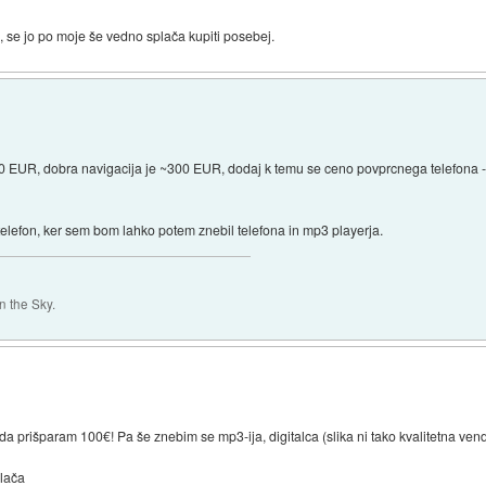
, se jo po moje še vedno splača kupiti posebej.
00 EUR, dobra navigacija je ~300 EUR, dodaj k temu se ceno povprcnega telefona
telefon, ker sem bom lahko potem znebil telefona in mp3 playerja.
 the Sky.
a prišparam 100€! Pa še znebim se mp3-ija, digitalca (slika ni tako kvalitetna ven
plača