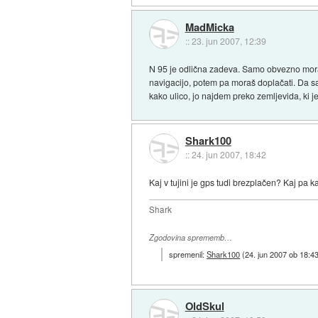
MadMicka
::
23. jun 2007, 12:39
N 95 je odlična zadeva. Samo obvezno moraš 
navigacijo, potem pa moraš doplačati. Da sate
kako ulico, jo najdem preko zemljevida, ki 
Shark100
::
24. jun 2007, 18:42
Kaj v tujini je gps tudi brezplačen? Kaj pa k
Shark
Zgodovina sprememb…
spremenil:
Shark100
(
24. jun 2007 ob 18:4
OldSkul