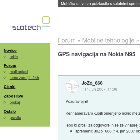
Evropska vesoljska agencija razvija svojo rak
Forum
»
Mobilne tehnologije
Novice
GPS navigacija na Nokia N95
arhiv
Forum
mali oglasi
teme zadnjih 24h
JoZo_666
Članki
::
14. jun 2007, 11:08
Zaposlitve
Pozdravlejni!
brskaj
Ostalo
Ker nameravam kupiti omenjeno nokio me za
pravila
lepo bi prosil za odgovore in se že v naprej
spremenil:
JoZo_666
(
14. jun 2007 o