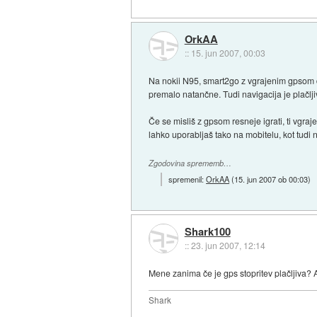
OrkAA
::
15. jun 2007, 00:03
Na nokii N95, smart2go z vgrajenim gpsom del
premalo natančne. Tudi navigacija je plačlj
Če se misliš z gpsom resneje igrati, ti vgra
lahko uporabljaš tako na mobitelu, kot tudi n
Zgodovina sprememb…
spremenil:
OrkAA
(
15. jun 2007 ob 00:03
)
Shark100
::
23. jun 2007, 12:14
Mene zanima če je gps stopritev plačljiva? Al
Shark