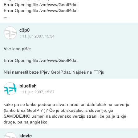
Error Opening file /var/www/GeoIP.dat
Error Opening file /var/www/GeoIP.dat
....
c3p0
::
11. jun 2007, 15:34
Vse lepo piše:
Error Opening file /var/www/GeoIP.dat
Nisi namestil baze IPjev GeoIP.dat. Najdeš na FTPju.
bluefish
::
11. jun 2007, 15:37
kako pa se lahko podobno stvar naredi pri datotekah na serverju
(lahko brez GeoIP ? )? Če je obiskovalec iz slovenije, ga
SAMODEJNO usmeri na slovensko verzijo strani, če pa je iz kje
druge, pa na angleško.
klevic