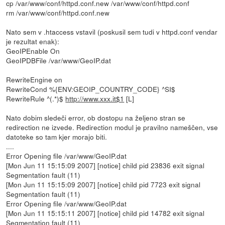
cp /var/www/conf/httpd.conf.new /var/www/conf/httpd.conf
rm /var/www/conf/httpd.conf.new
Nato sem v .htaccess vstavil (poskusil sem tudi v httpd.conf vendar
je rezultat enak):
GeoIPEnable On
GeoIPDBFile /var/www/GeoIP.dat
RewriteEngine on
RewriteCond %{ENV:GEOIP_COUNTRY_CODE} ^SI$
RewriteRule ^(.*)$
http://www.xxx.it$1
[L]
Nato dobim sledeči error, ob dostopu na željeno stran se
redirection ne izvede. Redirection modul je pravilno nameščen, vse
datoteke so tam kjer morajo biti.
....
Error Opening file /var/www/GeoIP.dat
[Mon Jun 11 15:15:09 2007] [notice] child pid 23836 exit signal
Segmentation fault (11)
[Mon Jun 11 15:15:09 2007] [notice] child pid 7723 exit signal
Segmentation fault (11)
Error Opening file /var/www/GeoIP.dat
[Mon Jun 11 15:15:11 2007] [notice] child pid 14782 exit signal
Segmentation fault (11)