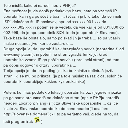
Tole misliš, kako bi naredil npr. v PHPju?
Ena možnost je, da dobiš podatkovno bazo, nato pa vzameš IP
uporabnika in ga poiščeš v bazi ... (včasih je bilo tako, da so imeli
ISPji določeno št. IP naslovov, npr. od xxx.xxx.001.xxx do
xxx.xxx.002.xxx in potem se je vedelo, da vse kar je od 001.000 do
002.999, da je npr. ponudnik SiOL in da je uporabnik Slovenec).
Take baze še obstajajo, samo poiskati jih je treba ... so pa včasih
malce nezanesljive, ker so zastarele ...
Druga opcija je, da uporabiš kak brezplačen servis (naprednejši od
www.moj-ip.com)
, in potem na stran vgradiš funkcijo, ki od
uporabnika vzame IP ga pošlje servisu (torej neki strani), od tam
pa dobiš odgovor o državi uporabnika ...
Tretja opcija je, da na podlagi jezika brskalnika definiraš jezik
strani, ki se mu bo prikazal (je pa tole najslabša različica, sploh če
uporabniki uporabljajo kakšne xyz brskalnike)
Potem, ko imaš podatek o lokaciji uporabnika oz. njegovem jeziku
pa ga samo preusmeriš na določeno stran (npr. v PHPju narediš
header('Location: ?lang=si'); za Slovenske uporabnike ... oz. če
imate za Slovenske uporabnike domene header('Location:
http://slovenska.domena');
-> to pa verjetno veš, glede na to, da
tudi programiraš
)