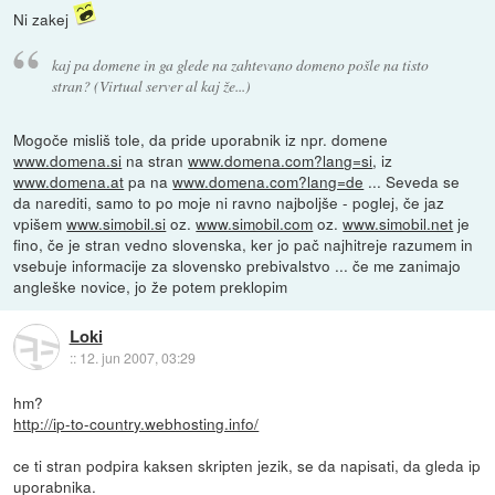
Ni zakej
kaj pa domene in ga glede na zahtevano domeno pošle na tisto
stran? (Virtual server al kaj že...)
Mogoče misliš tole, da pride uporabnik iz npr. domene
www.domena.si
na stran
www.domena.com?lang=si
, iz
www.domena.at
pa na
www.domena.com?lang=de
... Seveda se
da narediti, samo to po moje ni ravno najboljše - poglej, če jaz
vpišem
www.simobil.si
oz.
www.simobil.com
oz.
www.simobil.net
je
fino, če je stran vedno slovenska, ker jo pač najhitreje razumem in
vsebuje informacije za slovensko prebivalstvo ... če me zanimajo
angleške novice, jo že potem preklopim
Loki
::
12. jun 2007, 03:29
hm?
http://ip-to-country.webhosting.info/
ce ti stran podpira kaksen skripten jezik, se da napisati, da gleda ip
uporabnika.