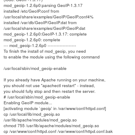
mod_geoip-1.2.6p0:parsing GeoIP-1.3.17
installed /etc/GeoIP.conf from
/usr/local/share/examples/GeoIP/GeoIP.conf4%
installed /var/db/GeoIP/GeoIP.dat from
/usr/local/share/examples/GeoIP/GeoIP.dat
mod_geoip-1.2.6p0:GeoIP-1.3.17: complete
mod_geoip-1.2.6p0: complete
--- mod_geoip-1.2.6p0 -------------------
To finish the install of mod_geoip, you need
to enable the module using the following command
/usr/local/sbin/mod_geoip-enable
If you already have Apache running on your machine,
you should not use "apachectl restart" - instead,
you should fully stop and then restart the server.
# /usr/local/sbin/mod_geoip-enable
Enabling GeoIP module...
[activating module `geoip' in /var/www/conf/httpd.conf]
cp /usr/local/lib/mod_geoip.so
/usr/lib/apache/modules/mod_geoip.so
chmod 755 /usr/lib/apache/modules/mod_geoip.so
cp /var/www/conf/httpd.conf /var/www/conf/httpd.conf.bak