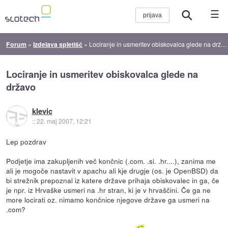
☰
Forum
»
Izdelava spletišč
»
Lociranje in usmeritev obiskovalca glede na državo
Lociranje in usmeritev obiskovalca glede na
državo
klevic
::
22. maj 2007, 12:21
Lep pozdrav
Podjetje ima zakupljenih več končnic (.com. .si. .hr....), zanima me
ali je mogoče nastavit v apachu ali kje drugje (os. je OpenBSD) da
bi strežnik prepoznal iz katere države prihaja obiskovalec in ga, če
je npr. iz Hrvaške usmeri na .hr stran, ki je v hrvaščini. Če ga ne
more locirati oz. nimamo končnice njegove države ga usmeri na
.com?