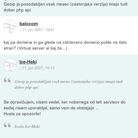
Geoip je posodabljan vsak mesec (zastonjska verzija) imajo tudi
dober php api
balocom
::
11. jun 2007, 18:41
kaj pa domene in ga glede na zahtevano domeno pošle na tisto
stran? (Virtual server al kaj že...)
Ice-Heki
::
11. jun 2007, 19:13
Geoip je posodabljan vsak mesec (zastonjska verzija) imajo tudi
dober php api
Se opravičujem, nisem vedel, ker nobenega od teh servisov do
sedaj nisem uporabljal, samo vem da obstajajo ...
Hvala za opozorilo!
hvala Ice-Heki