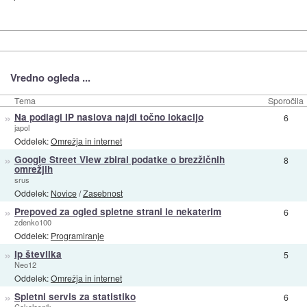
Vredno ogleda ...
Tema
Sporočila
»
Na podlagi IP naslova najdi točno lokacijo
6
japol
Oddelek:
Omrežja in internet
»
Google Street View zbiral podatke o brezžičnih
8
omrežjih
srus
Oddelek:
Novice
/
Zasebnost
»
Prepoved za ogled spletne strani le nekaterim
6
zdenko100
Oddelek:
Programiranje
»
Ip številka
5
Neo12
Oddelek:
Omrežja in internet
»
Spletni servis za statistiko
6