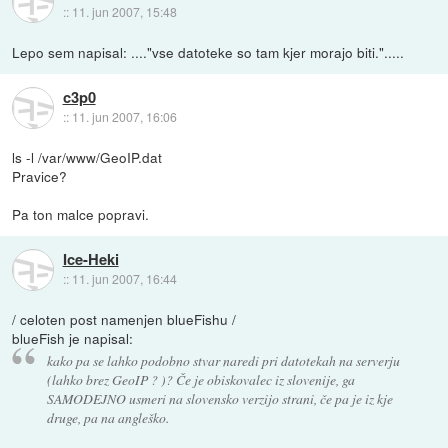
::
11. jun 2007, 15:48
Lepo sem napisal: ...."vse datoteke so tam kjer morajo biti.".....
c3p0
::
11. jun 2007, 16:06
ls -l /var/www/GeoIP.dat
Pravice?
Pa ton malce popravi.
Ice-Heki
::
11. jun 2007, 16:44
/ celoten post namenjen blueFishu /
blueFish je napisal:
kako pa se lahko podobno stvar naredi pri datotekah na serverju
(lahko brez GeoIP ? )? Če je obiskovalec iz slovenije, ga
SAMODEJNO usmeri na slovensko verzijo strani, če pa je iz kje
druge, pa na angleško.