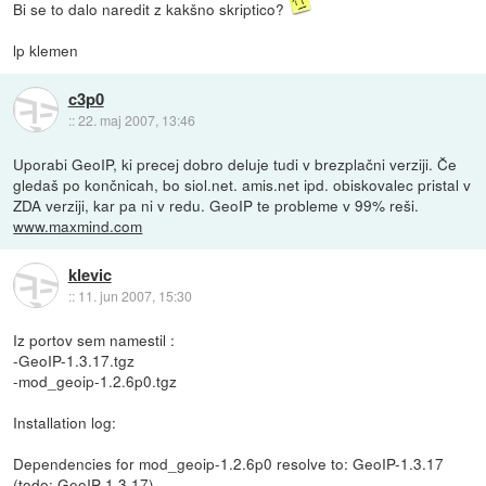
Bi se to dalo naredit z kakšno skriptico?
lp klemen
c3p0
::
22. maj 2007, 13:46
Uporabi GeoIP, ki precej dobro deluje tudi v brezplačni verziji. Če
gledaš po končnicah, bo siol.net. amis.net ipd. obiskovalec pristal v
ZDA verziji, kar pa ni v redu. GeoIP te probleme v 99% reši.
www.maxmind.com
klevic
::
11. jun 2007, 15:30
Iz portov sem namestil :
-GeoIP-1.3.17.tgz
-mod_geoip-1.2.6p0.tgz
Installation log:
Dependencies for mod_geoip-1.2.6p0 resolve to: GeoIP-1.3.17
(todo: GeoIP-1.3.17)