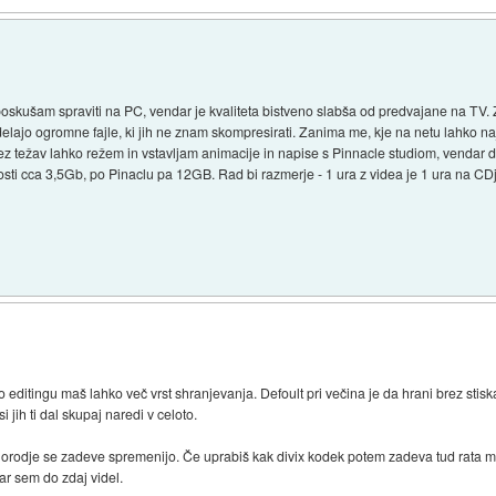
poskušam spraviti na PC, vendar je kvaliteta bistveno slabša od predvajane na TV
delajo ogromne fajle, ki jih ne znam skompresirati. Zanima me, kje na netu lahko n
rez težav lahko režem in vstavljam animacije in napise s Pinnacle studiom, vendar
osti cca 3,5Gb, po Pinaclu pa 12GB. Rad bi razmerje - 1 ura z videa je 1 ura na CDj
eo editingu maš lahko več vrst shranjevanja. Defoult pri večina je da hrani brez stisk
 jih ti dal skupaj naredi v celoto.
 orodje se zadeve spremenijo. Če uprabiš kak divix kodek potem zadeva tud rata m
ar sem do zdaj videl.