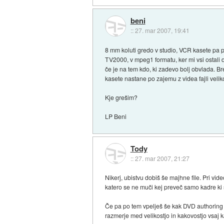
beni
::
27. mar 2007, 19:41
8 mm koluti gredo v studio, VCR kasete pa 
TV2000, v mpeg1 formatu, ker mi vsi ostali 
če je na tem kdo, ki zadevo bolj obvlada. B
kasete nastane po zajemu z videa fajli velik
Kje grešim?
LP Beni
Tody
::
27. mar 2007, 21:27
Nikerj, ubistvu dobiš še majhne file. Pri vid
katero se ne muči kej preveč samo kadre ki si
Če pa po tem vpelješ še kak DVD authoring
razmerje med velikostjo in kakovostjo vsaj k