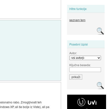
Hitre funkcije
seznam tem
Posebni izpisi
Avtor:
Ključna beseda:
esionalno rabo. Zmogljivosti teh
ows XP, ali še bolje iz Viste), ali pa