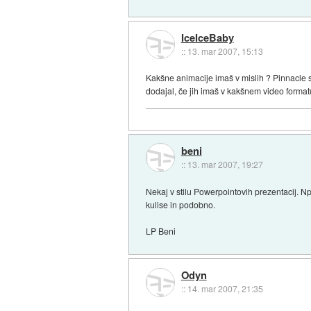
IceIceBaby
::
13. mar 2007, 15:13
Kakšne animacije imaš v mislih ? Pinnacle s
dodajal, če jih imaš v kakšnem video formatu
beni
::
13. mar 2007, 19:27
Nekaj v stilu Powerpointovih prezentacij. Np
kulise in podobno.
LP Beni
Odyn
::
14. mar 2007, 21:35