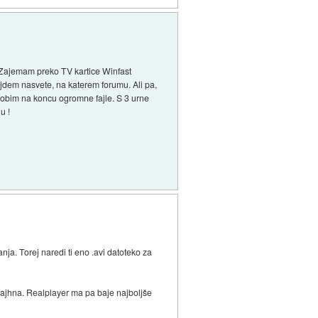
. Zajemam preko TV kartice Winfast
ajdem nasvete, na katerem forumu. Ali pa,
 dobim na koncu ogromne fajle. S 3 urne
u !
anja. Torej naredi ti eno .avi datoteko za
ajhna. Realplayer ma pa baje najboljše