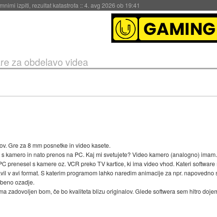
eto za večkratno uporabo
::
4. avg 2026 ob 19:41
re za obdelavo videa
isov. Gre za 8 mm posnetke in video kasete.
s kamero in nato prenos na PC. Kaj mi svetujete? Video kamero (analogno) imam. A
 PC prenesel s kamere oz. VCR preko TV kartice, ki ima video vhod. Kateri software
vil v avi format. S katerim programom lahko naredim animacije za npr. napovedno s
asbeno ozadje.
adovoljen bom, če bo kvaliteta blizu originalov. Glede softwera sem hitro dojeml