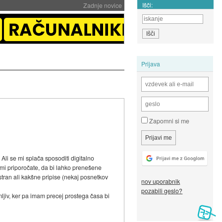
Išči:
Zadnje novice
Prijava
Zapomni si me
li se mi splača sposoditi digitalno
 mi priporočate, da bi lahko prenešene
tran ali kakšne pripise (nekaj posnetkov
nov uporabnik
pozabili geslo?
jiv, ker pa imam precej prostega časa bi