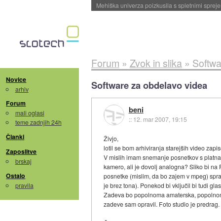
Evropska vesoljska agencija razvija svojo rak
Forum
»
Zvok in slika
»
Softwa
Novice
Software za obdelavo videa
arhiv
Forum
beni
mali oglasi
::
12. mar 2007, 19:15
teme zadnjih 24h
Članki
Živjo,
lotil se bom arhiviranja starejših video zap
Zaposlitve
V mislih imam snemanje posnetkov s platna 
brskaj
kamero, ali je dovolj analogna? Sliko bi na
Ostalo
posnetke (mislim, da bo zajem v mpeg) spra
pravila
je brez tona). Ponekod bi vključil bi tudi gl
Zadeva bo popolnoma amaterska, popolnoma z
zadeve sam opravil. Foto studio je predrag.