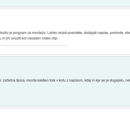
tudio je program za montažo. Lahko režeš posnetke, dodajaš napise, prehode, efekt
 in jih uvoziš kot navaden video clip.
r. začetna špica, morda kakšen trak v kotu z napisom, kdaj in kje se je dogajalo, n