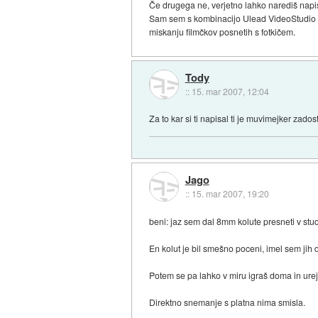
Če drugega ne, verjetno lahko narediš napise
Sam sem s kombinacijo Ulead VideoStudio 8 (
miskanju filmčkov posnetih s fotkičem.
Tody
::
15. mar 2007, 12:04
Za to kar si ti napisal ti je muvimejker zado
Jago
::
15. mar 2007, 19:20
beni: jaz sem dal 8mm kolute presneti v stud
En kolut je bil smešno poceni, imel sem jih
Potem se pa lahko v miru igraš doma in urej
Direktno snemanje s platna nima smisla.