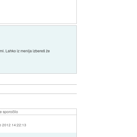
mi. Lahko iz menija izbereš že
e sporočilo
eb 2012 14:22:13