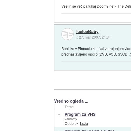
Vse in še več pa tukaj
Doom9.net - The Def
IceIceBaby
::
27. mar 2007, 21:34
Beni, ko v Pinnaclu končaš z urejanjem vid
prednastavljeno opcijo (DVD, VCD, SVCD...) a
Vredno ogleda ...
Tema
»
Program za VHS
vanromy
Oddelek:
Loža
»