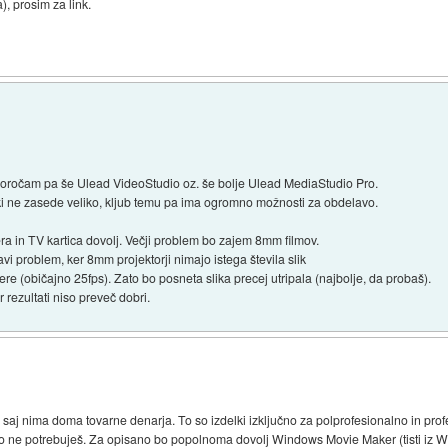
), prosim za link.
poročam pa še Ulead VideoStudio oz. še bolje Ulead MediaStudio Pro.
ki ne zasede veliko, kljub temu pa ima ogromno možnosti za obdelavo.
a in TV kartica dovolj. Večji problem bo zajem 8mm filmov.
vi problem, ker 8mm projektorji nimajo istega števila slik
 (običajno 25fps). Zato bo posneta slika precej utripala (najbolje, da probaš).
r rezultati niso preveč dobri.
aj nima doma tovarne denarja. To so izdelki izključno za polprofesionalno in prof
no ne potrebuješ. Za opisano bo popolnoma dovolj Windows Movie Maker (tisti iz Wind