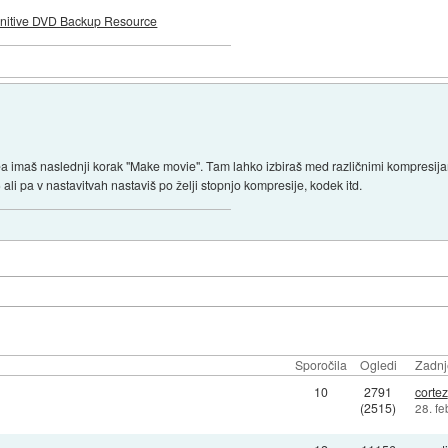
initive DVD Backup Resource
ea imaš naslednji korak "Make movie". Tam lahko izbiraš med različnimi kompresija
li pa v nastavitvah nastaviš po želji stopnjo kompresije, kodek itd.
Sporočila
Ogledi
Zadnj
10
2791
cortez
(2515)
28. f