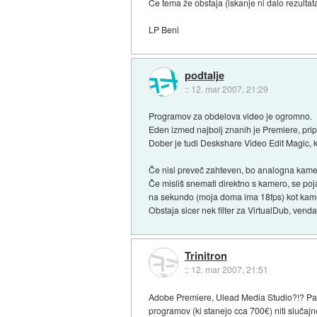
Če tema že obstaja (iskanje ni dalo rezultata
LP Beni
podtalje
::
12. mar 2007, 21:29
Programov za obdelova video je ogromno.
Eden izmed najbolj znanih je Premiere, pri
Dober je tudi Deskshare Video Edit Magic, 
Če nisi preveč zahteven, bo analogna kamer
Če misliš snemati direktno s kamero, se poja
na sekundo (moja doma ima 18fps) kot kamere
Obstaja sicer nek filter za VirtualDub, venda
Trinitron
::
12. mar 2007, 21:51
Adobe Premiere, Ulead Media Studio?!? Pa s
programov (ki stanejo cca 700€) niti slučaj