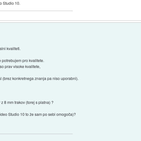
o Studio 10.
ni kvaliteti.
 potrebujem pro kvalitete.
iso prav visoke kvalitete,
ral (brez konkretnega znanja pa niso uporabni).
z 8 mm trakov (torej s platna) ?
e Video Studio 10 to že sam po sebi omogoča)?