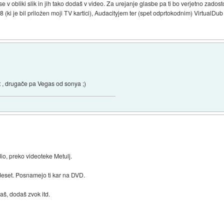
 v obliki slik in jih tako dodaš v video. Za urejanje glasbe pa ti bo verjetno zado
ki je bil priložen moji TV kartici), Audacityjem ter (spet odprtokodnim) VirtualDub
st , drugače pa Vegas od sonya ;)
io, preko videoteke Metulj.
 deset. Posnamejo ti kar na DVD.
aš, dodaš zvok itd.