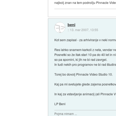
najbolj znan na tem področju Pinnacle Vide
beni
::
13. mar 2007, 13:55
Kot sem zapisal - za arhiviranje v neki normal
Res lahko snamem karkoli z neta, vendar ne
Posnetki so že itak stari 10 pa do 40 let in n
so pa spomini, ki jih ne bi rad zavrgel.
In tudi nekih pro programov ne bi rad študi
Torej bo dovolj Pinnacle Video Studio 10.
Kaj pa mi svetujete glede zajema posnetkov 
In kaj za vstavljanje animacij (ali Pinnacl
LP Beni
Pojma nimam ...