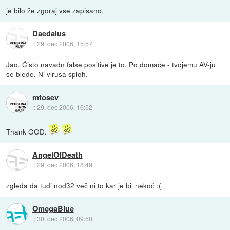
je bilo že zgoraj vse zapisano.
Daedalus
::
29. dec 2006, 15:57
Jao. Čisto navadn false positive je to. Po domače - tvojemu AV-ju
se blede. Ni virusa sploh.
mtosev
::
29. dec 2006, 16:52
Thank GOD.
AngelOfDeath
::
29. dec 2006, 18:49
zgleda da tudi nod32 več ni to kar je bil nekoč :(
OmegaBlue
::
30. dec 2006, 09:50