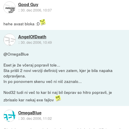
Good Guy
::
30. dec 2006, 10:07
hehe avast bloka :D
AngelOfDeath
::
30. dec 2006, 10:49
@OmegaBlue
Eset je že včeraj popravil tole...
Sta prišli 2 novi verziji definicij ven zatem, kjer je bila napaka
odpravljena.
In po ponovnem skenu več ni nič zaznalo...
Nod32 tudi ni več to kar bi naj bil čeprav so hitro popravli, je
zbrisalo kar nekaj exe fajlov
OmegaBlue
::
30. dec 2006, 11:02