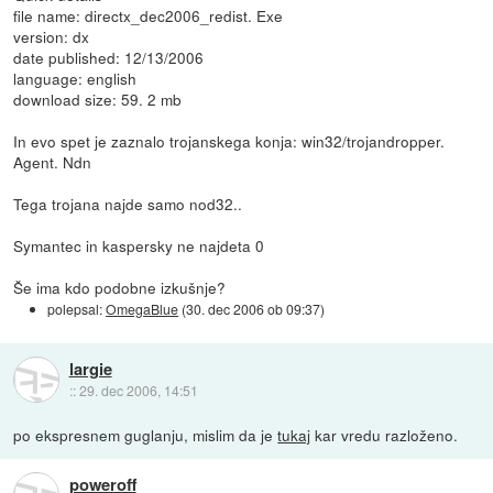
file name: directx_dec2006_redist. Exe
version: dx
date published: 12/13/2006
language: english
download size: 59. 2 mb
In evo spet je zaznalo trojanskega konja: win32/trojandropper.
Agent. Ndn
Tega trojana najde samo nod32..
Symantec in kaspersky ne najdeta 0
Še ima kdo podobne izkušnje?
polepsal:
OmegaBlue
(
30. dec 2006 ob 09:37
)
largie
::
29. dec 2006, 14:51
po ekspresnem guglanju, mislim da je
tukaj
kar vredu razloženo.
poweroff