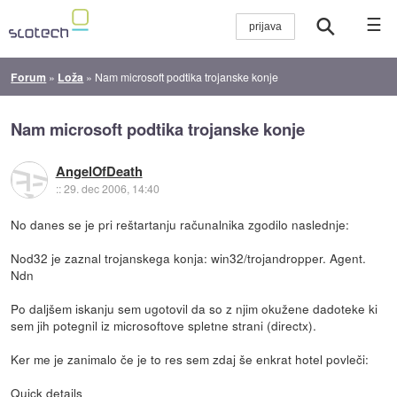
☰
Forum
»
Loža
»
Nam microsoft podtika trojanske konje
Nam microsoft podtika trojanske konje
AngelOfDeath
::
29. dec 2006, 14:40
No danes se je pri reštartanju računalnika zgodilo naslednje:
Nod32 je zaznal trojanskega konja: win32/trojandropper. Agent.
Ndn
Po daljšem iskanju sem ugotovil da so z njim okužene dadoteke ki
sem jih potegnil iz microsoftove spletne strani (directx).
Ker me je zanimalo če je to res sem zdaj še enkrat hotel povleči:
Quick details