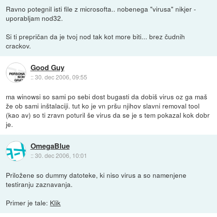
Ravno potegnil isti file z microsofta.. nobenega "virusa" nikjer -
uporabljam nod32.
Si ti prepričan da je tvoj nod tak kot more biti... brez čudnih
crackov.
Good Guy
::
30. dec 2006, 09:55
ma winowsi so sami po sebi dost bugasti da dobiš virus oz ga maš
že ob sami inštalaciji. tut ko je vn pršu njihov slavni removal tool
(kao av) so ti zravn poturil še virus da se je s tem pokazal kok dobr
je.
OmegaBlue
::
30. dec 2006, 10:01
Priložene so dummy datoteke, ki niso virus a so namenjene
testiranju zaznavanja.
Primer je tale:
Klik