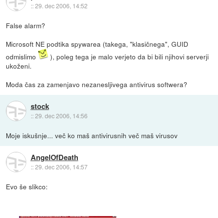
::
29. dec 2006, 14:52
False alarm?
Microsoft NE podtika spywarea (takega, "klasičnega", GUID
odmislimo
), poleg tega je malo verjeto da bi bili njihovi serverji
ukoženi.
Moda čas za zamenjavo nezanesljivega antivirus softwera?
stock
::
29. dec 2006, 14:56
Moje iskušnje... več ko maš antivirusnih več maš virusov
AngelOfDeath
::
29. dec 2006, 14:57
Evo še slikco: