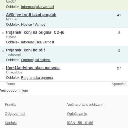
falotXP
Oddelek:
Informacijska varnost
»
AVG-jev tretji lažni preplah
41
McHusch
Oddelek:
Novice
/
Varnost
»
trojanski konj na original CD-ju
8
kubanc
Oddelek:
Informacijska varnost
»
trojanski konj help!!!
5
_pobesneli_
Oddelek:
Operacijski sistemi
»
[fork]Antivirus okus meseca
27
OmegaBlue
Oddelek:
Programska oprema
Tema
Sporočila
Več podobnih tem
Pravila
Večina pravic pridržanih
Odgovornost
Oglaševanje
Kontakt
ISSN 1581-0186