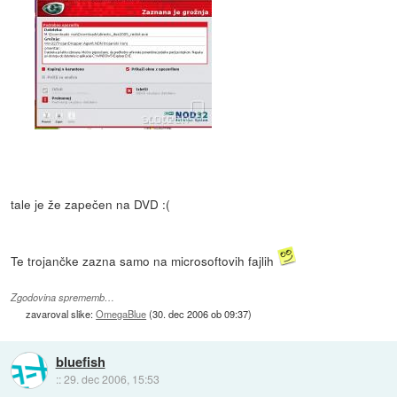
tale je že zapečen na DVD :(
Te trojančke zazna samo na microsoftovih fajlih
Zgodovina sprememb…
zavaroval slike:
OmegaBlue
(
30. dec 2006 ob 09:37
)
bluefish
::
29. dec 2006, 15:53