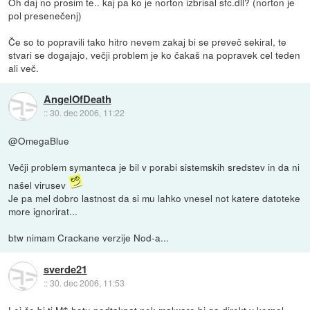
Oh daj no prosim te.. kaj pa ko je norton izbrisal sfc.dll? (norton je
pol presenečenj)
Če so to popravili tako hitro nevem zakaj bi se preveč sekiral, te
stvari se dogajajo, večji problem je ko čakaš na popravek cel teden
ali več.
AngelOfDeath
::
30. dec 2006, 11:22
@OmegaBlue
Večji problem symanteca je bil v porabi sistemskih sredstev in da ni
našel virusev
Je pa mel dobro lastnost da si mu lahko vnesel not katere datoteke
more ignorirat...
btw nimam Crackane verzije Nod-a...
sverde21
::
30. dec 2006, 11:53