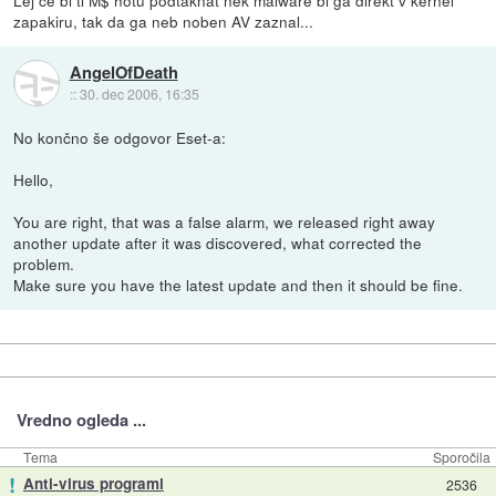
Lej če bi ti M$ hotu podtaknat nek malware bi ga direkt v kernel
zapakiru, tak da ga neb noben AV zaznal...
AngelOfDeath
::
30. dec 2006, 16:35
No končno še odgovor Eset-a:
Hello,
You are right, that was a false alarm, we released right away
another update after it was discovered, what corrected the
problem.
Make sure you have the latest update and then it should be fine.
Vredno ogleda ...
Tema
Sporočila
!
Anti-virus programi
2536