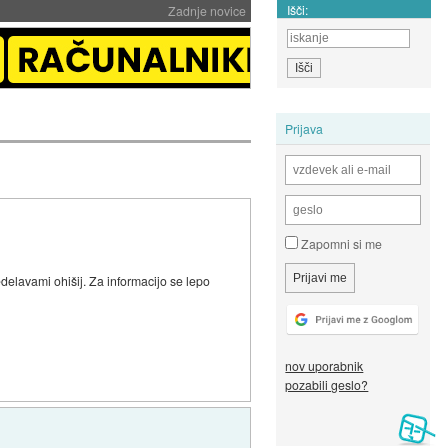
Išči:
Zadnje novice
Prijava
Zapomni si me
edelavami ohišij. Za informacijo se lepo
nov uporabnik
pozabili geslo?