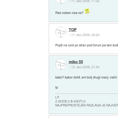
::
11. dec 2006, 17:32
Res noben nea ve?
TOP
::
11. dec 2006, 20:20
Pojdi na cool pc stran pod forum pa tam boš
miko 55
::
12. dec 2006, 21:54
kako? kakor želiš. eni bolj drugi manj. načri
lp
LP
2 GOOD 2 B 4GOT10
NAJPREPROSTEJŠA RAZLAGA JE NAJVE