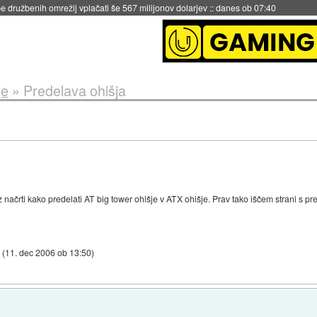
 družbenih omrežij vplačati še 567 milijonov dolarjev
::
danes ob 07:40
je
»
Predelava ohišja
z načrti kako predelati AT big tower ohišje v ATX ohišje. Prav tako iščem strani s pr
c
(
11. dec 2006 ob 13:50
)