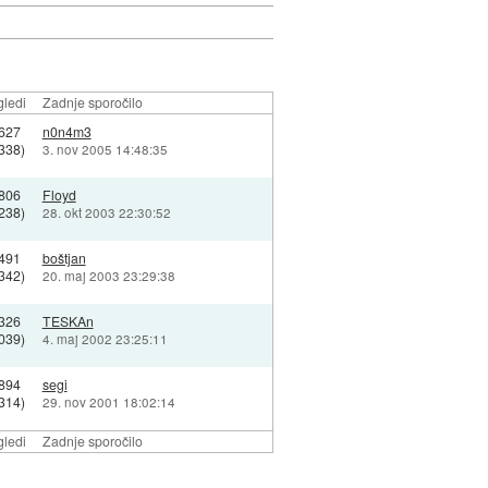
ledi
Zadnje sporočilo
627
n0n4m3
338)
3. nov 2005 14:48:35
806
Floyd
238)
28. okt 2003 22:30:52
491
boštjan
342)
20. maj 2003 23:29:38
326
TESKAn
039)
4. maj 2002 23:25:11
894
segi
314)
29. nov 2001 18:02:14
ledi
Zadnje sporočilo