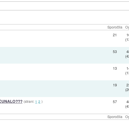
Sporočila
Og
21
1
(1
53
4
(4
13
1
(1
19
2
(2
AČUNALO???
(strani:
1
2
)
57
4
(4
Sporočila
Og