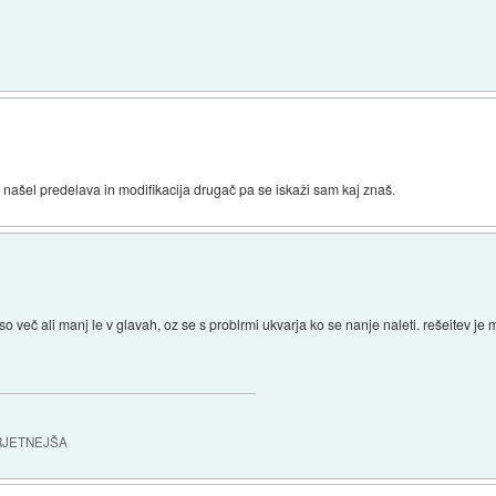
 našel predelava in modifikacija drugač pa se iskaži sam kaj znaš.
 so več ali manj le v glavah, oz se s problrmi ukvarja ko se nanje naleti. rešeitev j
RJETNEJŠA