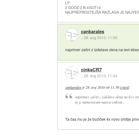
LP
2 GOOD 2 B 4GOT10
NAJPREPROSTEJŠA RAZLAGA JE NAJVE
cankarales
::
28. avg 2010, 11:36
naprimer začni z izdelavo okna na levi stra
cinkaCR7
::
28. avg 2010, 11:44
cankarales
je
28. avg 2010 ob 11:36
izjavil
:
naprimer začni z izdelavo okna na levi st
to jz nameravam narest enkrat...
Ta čas mu je že božiček 4x novo ohišje prin