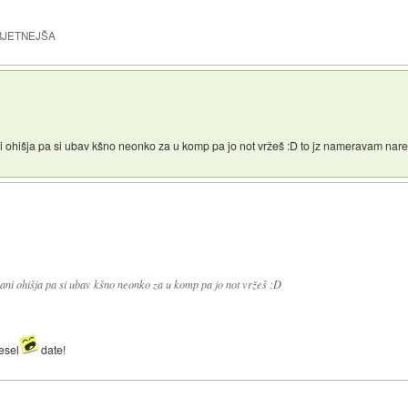
RJETNEJŠA
ni ohišja pa si ubav kšno neonko za u komp pa jo not vržeš :D to jz nameravam nares
rani ohišja pa si ubav kšno neonko za u komp pa jo not vržeš :D
esel
date!