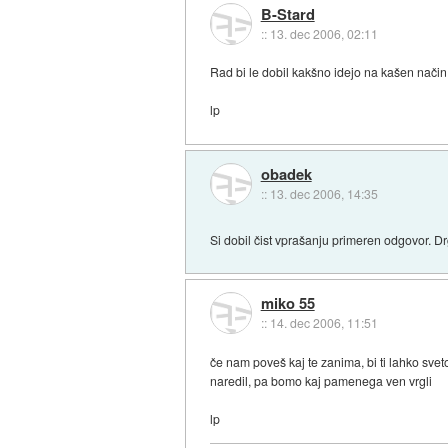
B-Stard
::
13. dec 2006, 02:11
Rad bi le dobil kakšno idejo na kašen način
lp
obadek
::
13. dec 2006, 14:35
Si dobil čist vprašanju primeren odgovor. 
miko 55
::
14. dec 2006, 11:51
če nam poveš kaj te zanima, bi ti lahko svet
naredil, pa bomo kaj pamenega ven vrgli
lp