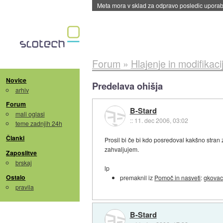
Meta mora v sklad za odpravo posledic uporabe
Forum
»
Hlajenje in modifikaci
Novice
Predelava ohišja
arhiv
Forum
B-Stard
mali oglasi
::
11. dec 2006, 03:02
teme zadnjih 24h
Članki
Prosil bi če bi kdo posredoval kakšno stran 
zahvaljujem.
Zaposlitve
brskaj
lp
Ostalo
premaknil iz
Pomoč in nasveti
:
gkova
pravila
B-Stard