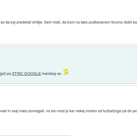
 se da kaj predelati ohišje. Sem misil, da bom na tako podkovanem forumu dobil ka
Drgač pa
STRIC GOOGLE
marsikaj ve.
ovali in vsaj malo pomagali. na slo-mod je kar nekaj modov od fuzbalžoge pa do jedr