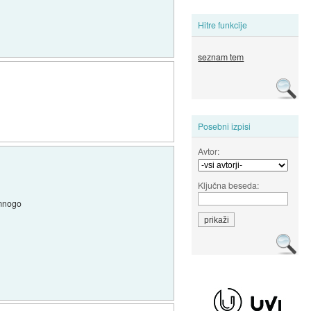
Hitre funkcije
seznam tem
Posebni izpisi
Avtor:
Ključna beseda:
e mnogo