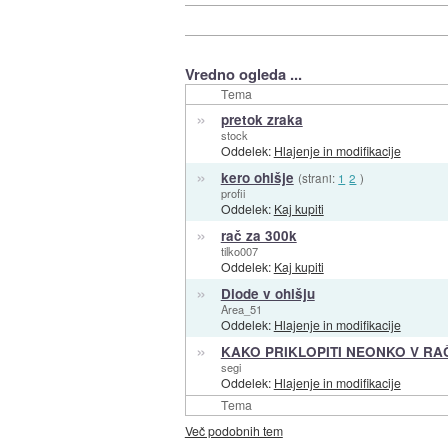
Vredno ogleda ...
Tema
»
pretok zraka
stock
Oddelek:
Hlajenje in modifikacije
»
kero ohišje
(strani:
1
2
)
profii
Oddelek:
Kaj kupiti
»
rač za 300k
tilko007
Oddelek:
Kaj kupiti
»
Diode v ohišju
Area_51
Oddelek:
Hlajenje in modifikacije
»
KAKO PRIKLOPITI NEONKO V R
segi
Oddelek:
Hlajenje in modifikacije
Tema
Več podobnih tem