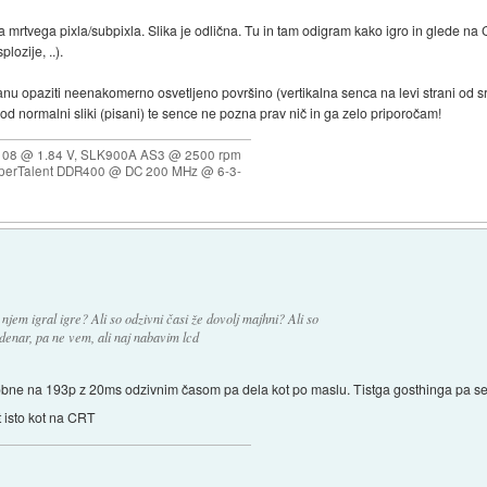
rtvega pixla/subpixla. Slika je odlična. Tu in tam odigram kako igro in glede na 
lozije, ..).
nu opaziti neenakomerno osvetljeno površino (vertikalna senca na levi strani od s
od normalni sliki (pisani) te sence ne pozna prav nič in ga zelo priporočam!
108 @ 1.84 V, SLK900A AS3 @ 2500 rpm
erTalent DDR400 @ DC 200 MHz @ 6-3-
 njem igral igre? Ali so odzivni časi že dovolj majhni? Ali so
denar, pa ne vem, ali naj nabavim lcd
dobne na 193p z 20ms odzivnim časom pa dela kot po maslu. Tistga gosthinga pa s
 isto kot na CRT