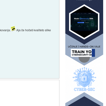
ikovanja.
Aja če hočeš kvaliteto slike