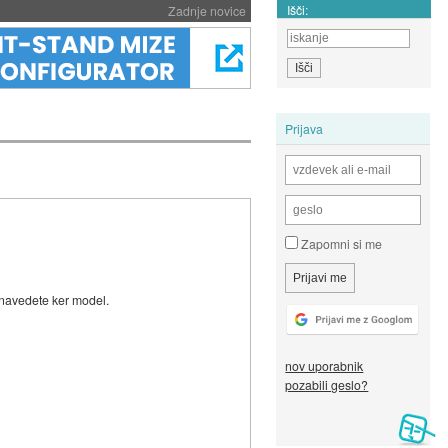
Išči:
Zadnje novice
Prijava
Zapomni si me
e navedete ker model.
nov uporabnik
pozabili geslo?