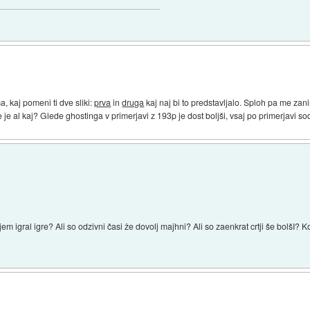
 kaj pomeni ti dve sliki:
prva
in
druga
kaj naj bi to predstavljalo. Sploh pa me zanim
je al kaj? Glede ghostinga v primerjavi z 193p je dost boljši, vsaj po primerjavi so
njem igral igre? Ali so odzivni časi že dovolj majhni? Ali so zaenkrat crtji še bolšI