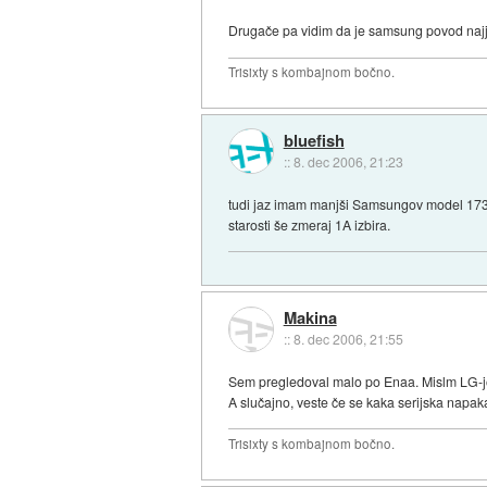
Drugače pa vidim da je samsung povod najja
Trisixty s kombajnom bočno.
bluefish
::
8. dec 2006, 21:23
tudi jaz imam manjši Samsungov model 173P (
starosti še zmeraj 1A izbira.
Makina
::
8. dec 2006, 21:55
Sem pregledoval malo po Enaa. Mislm LG-j
A slučajno, veste če se kaka serijska napa
Trisixty s kombajnom bočno.