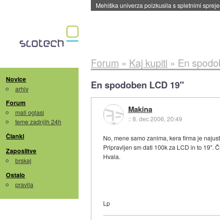
Evropska vesoljska agencija razvija svojo rak
Forum
»
Kaj kupiti
»
En spodo
Novice
En spodoben LCD 19"
arhiv
Forum
Makina
mali oglasi
::
8. dec 2006, 20:49
teme zadnjih 24h
Članki
No, mene samo zanima, kera firma je najustre
Pripravljen sm dati 100k za LCD in to 19". Č
Zaposlitve
Hvala.
brskaj
Ostalo
pravila
Lp