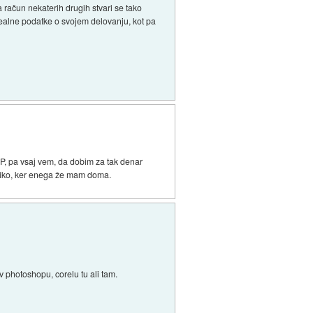
a račun nekaterih drugih stvari se tako
a realne podatke o svojem delovanju, kot pa
, pa vsaj vem, da dobim za tak denar
sliko, ker enega že mam doma.
v photoshopu, corelu tu ali tam.