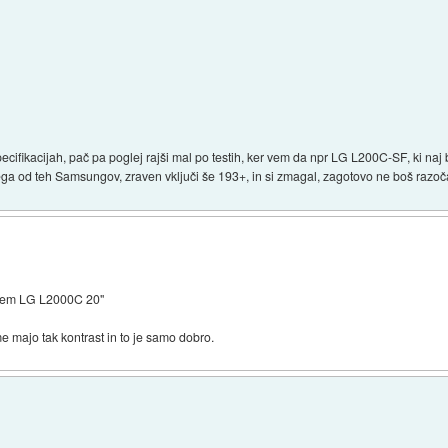
cifikacijah, pač pa poglej rajši mal po testih, ker vem da npr LG L200C-SF, ki naj b
ga od teh Samsungov, zraven vključi še 193+, in si zmagal, zagotovo ne boš razoč
 vzem LG L2000C 20"
me majo tak kontrast in to je samo dobro.