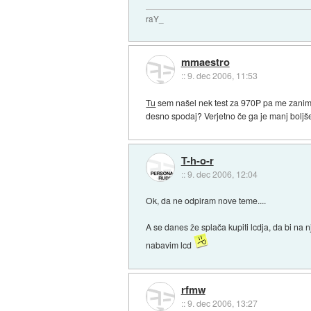
raY_
mmaestro
::
9. dec 2006, 11:53
Tu
sem našel nek test za 970P pa me zanima,
desno spodaj? Verjetno če ga je manj boljše 
T-h-o-r
::
9. dec 2006, 12:04
Ok, da ne odpiram nove teme....
A se danes že splača kupiti lcdja, da bi na 
nabavim lcd
rfmw
::
9. dec 2006, 13:27