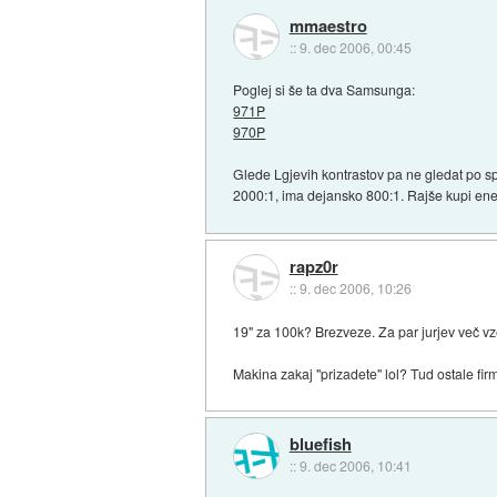
mmaestro
::
9. dec 2006, 00:45
Poglej si še ta dva Samsunga:
971P
970P
Glede Lgjevih kontrastov pa ne gledat po spe
2000:1, ima dejansko 800:1. Rajše kupi ene
rapz0r
::
9. dec 2006, 10:26
19" za 100k? Brezveze. Za par jurjev več
Makina zakaj "prizadete" lol? Tud ostale fir
bluefish
::
9. dec 2006, 10:41