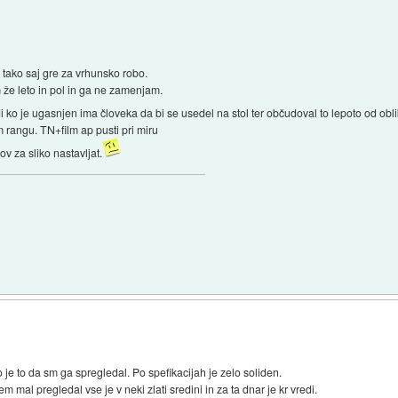
 tako saj gre za vrhunsko robo.
 že leto in pol in ga ne zamenjam.
di ko je ugasnjen ima človeka da bi se usedel na stol ter občudoval to lepoto od obl
m rangu. TN+film ap pusti pri miru
 za sliko nastavljat.
 je to da sm ga spregledal. Po spefikacijah je zelo soliden.
m mal pregledal vse je v neki zlati sredini in za ta dnar je kr vredi.