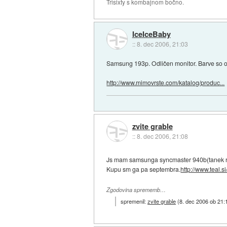
Trisixty s kombajnom bočno.
IceIceBaby
::
8. dec 2006, 21:03
Samsung 193p. Odličen monitor. Barve so odl
http://www.mimovrste.com/katalog/produc...
zvite grable
::
8. dec 2006, 21:08
Js mam samsunga syncmaster 940b(tanek rob)
Kupu sm ga pa septembra.
http://www.teal
Zgodovina sprememb…
spremenil:
zvite grable
(
8. dec 2006 ob 21: