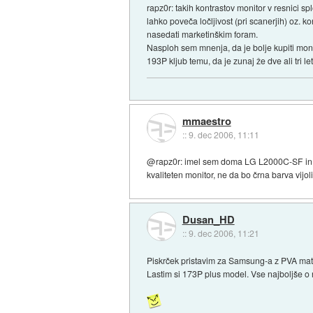
rapz0r: takih kontrastov monitor v resnici s
lahko poveča ločljivost (pri scanerjih) oz. k
nasedati marketinškim foram.
Nasploh sem mnenja, da je bolje kupiti moni
193P kljub temu, da je zunaj že dve ali tri l
mmaestro
::
9. dec 2006, 11:11
@rapz0r: imel sem doma LG L2000C-SF in s
kvaliteten monitor, ne da bo črna barva vi
Dusan_HD
::
9. dec 2006, 11:21
Piskrček pristavim za Samsung-a z PVA mat
Lastim si 173P plus model. Vse najboljše o 