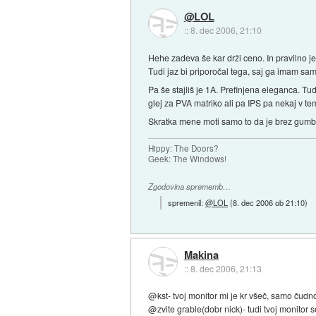
@LOL
::
8. dec 2006, 21:10
Hehe zadeva še kar drži ceno. In pravilno je
Tudi jaz bi priporočal tega, saj ga imam sam
Pa še stajliš je 1A. Prefinjena eleganca. Tu
glej za PVA matriko ali pa IPS pa nekaj v te
Skratka mene moti samo to da je brez gumbov
Hippy: The Doors?
Geek: The Windows!
Zgodovina sprememb…
spremenil:
@LOL
(
8. dec 2006 ob 21:10
)
Makina
::
8. dec 2006, 21:13
@kst- tvoj monitor mi je kr všeč, samo čudno
@zvite grable(dobr nick)- tudi tvoj monitor se