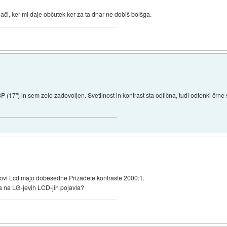
či, ker mi daje občutek ker za ta dnar ne dobiš bolšga.
17") in sem zelo zadovoljen. Svetilnost in kontrast sta odlična, tudi odtenki črne 
ovi Lcd majo dobesedne Prizadete kontraste 2000:1.
ka na LG-jevih LCD-jih pojavla?