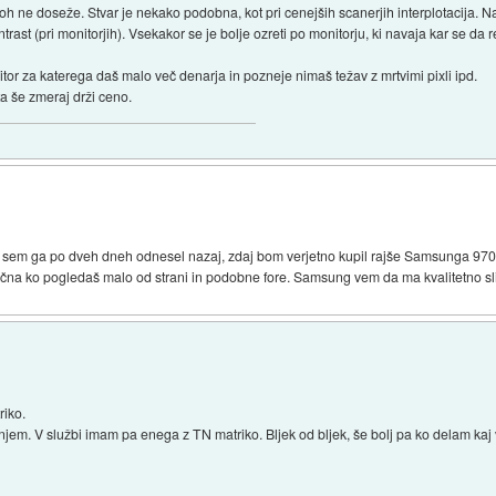
ploh ne doseže. Stvar je nekako podobna, kot pri cenejših scanerjih interplotacija. N
ontrast (pri monitorjih). Vsekakor se je bolje ozreti po monitorju, ki navaja kar se d
tor za katerega daš malo več denarja in pozneje nimaš težav z mrtvimi pixli ipd.
eta še zmeraj drži ceno.
em ga po dveh dneh odnesel nazaj, zdaj bom verjetno kupil rajše Samsunga 970P
jolična ko pogledaš malo od strani in podobne fore. Samsung vem da ma kvalitetno 
riko.
njem. V službi imam pa enega z TN matriko. Bljek od bljek, še bolj pa ko delam kaj 