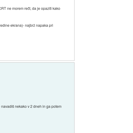
CRT ne morem rečt, da je opaziti kako
redine ekrana)- najbrž napaka pri
e navadiš nekako v 2 dneh in ga potem