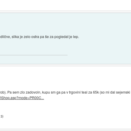
ične, slika je zelo ostra pa še za pogledat je lep.
. Pa sem zlo zadovoln, kupu sm ga pa v trgovini teal za 65k (so mi dal sejemski 
.si/iShop.asp?mode=PR00C...
13
)