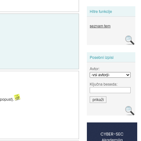
Hitre funkcije
seznam tem
Posebni izpisi
Avtor:
Ključna beseda:
popust).