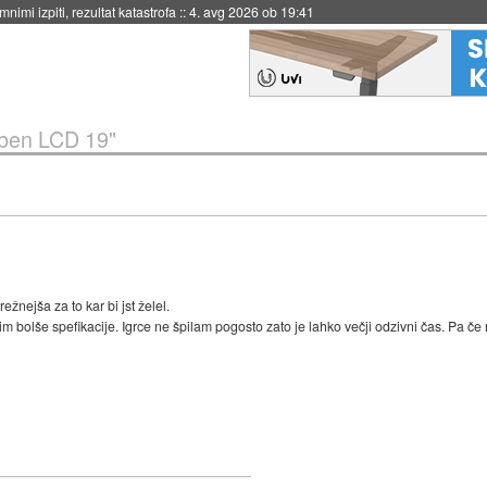
eto za večkratno uporabo
::
4. avg 2026 ob 19:41
ben LCD 19"
žnejša za to kar bi jst želel.
im bolše spefikacije. Igrce ne špilam pogosto zato je lahko večji odzivni čas. Pa č