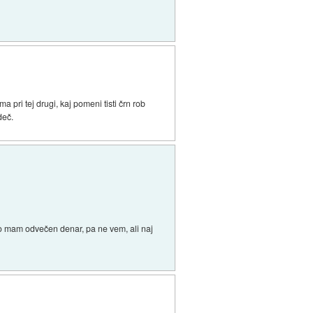
a pri tej drugi, kaj pomeni tisti črn rob
deč.
? Ko mam odvečen denar, pa ne vem, ali naj