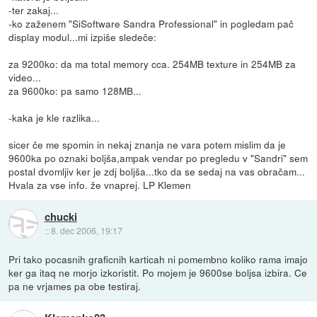
-ter zakaj...
-ko zaženem "SiSoftware Sandra Professional" in pogledam pač
display modul...mi izpiše sledeče:
za 9200ko: da ma total memory cca. 254MB texture in 254MB za
video...
za 9600ko: pa samo 128MB...
-kaka je kle razlika...
sicer če me spomin in nekaj znanja ne vara potem mislim da je
9600ka po oznaki boljša,ampak vendar po pregledu v "Sandri" sem
postal dvomljiv ker je zdj boljša...tko da se sedaj na vas obračam...
Hvala za vse info. že vnaprej. LP Klemen
chucki
::
8. dec 2006, 19:17
Pri tako pocasnih graficnih karticah ni pomembno koliko rama imajo
ker ga itaq ne morjo izkoristit. Po mojem je 9600se boljsa izbira. Ce
pa ne vrjames pa obe testiraj.