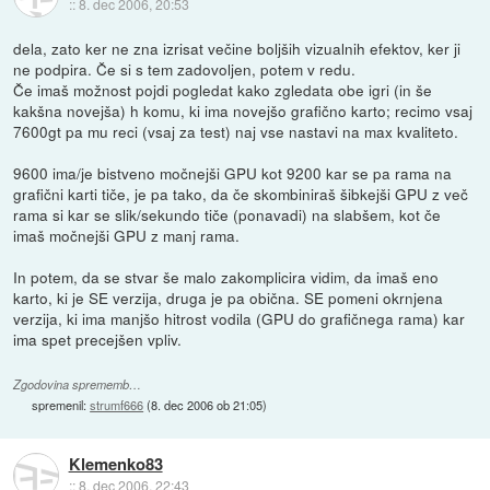
::
8. dec 2006, 20:53
dela, zato ker ne zna izrisat večine boljših vizualnih efektov, ker ji
ne podpira. Če si s tem zadovoljen, potem v redu.
Če imaš možnost pojdi pogledat kako zgledata obe igri (in še
kakšna novejša) h komu, ki ima novejšo grafično karto; recimo vsaj
7600gt pa mu reci (vsaj za test) naj vse nastavi na max kvaliteto.
9600 ima/je bistveno močnejši GPU kot 9200 kar se pa rama na
grafični karti tiče, je pa tako, da če skombiniraš šibkejši GPU z več
rama si kar se slik/sekundo tiče (ponavadi) na slabšem, kot če
imaš močnejši GPU z manj rama.
In potem, da se stvar še malo zakomplicira vidim, da imaš eno
karto, ki je SE verzija, druga je pa obična. SE pomeni okrnjena
verzija, ki ima manjšo hitrost vodila (GPU do grafičnega rama) kar
ima spet precejšen vpliv.
Zgodovina sprememb…
spremenil:
strumf666
(
8. dec 2006 ob 21:05
)
Klemenko83
::
8. dec 2006, 22:43