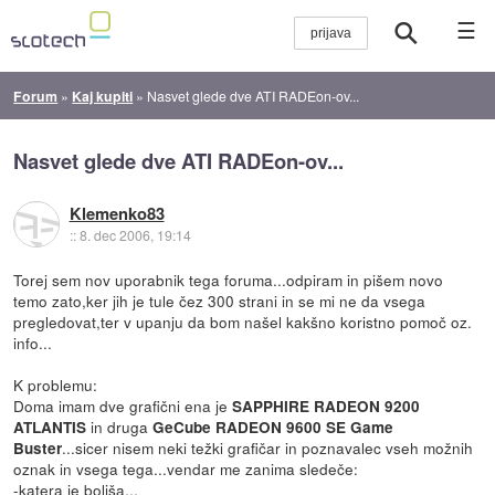
☰
Forum
»
Kaj kupiti
»
Nasvet glede dve ATI RADEon-ov...
Nasvet glede dve ATI RADEon-ov...
Klemenko83
::
8. dec 2006, 19:14
Torej sem nov uporabnik tega foruma...odpiram in pišem novo
temo zato,ker jih je tule čez 300 strani in se mi ne da vsega
pregledovat,ter v upanju da bom našel kakšno koristno pomoč oz.
info...
K problemu:
Doma imam dve grafični ena je
SAPPHIRE RADEON 9200
in druga
ATLANTIS
GeCube RADEON 9600 SE Game
...sicer nisem neki težki grafičar in poznavalec vseh možnih
Buster
oznak in vsega tega...vendar me zanima sledeče:
-katera je boljša...