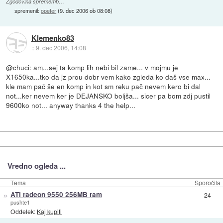
Zgodovina sprememb…
spremenil:
opeter
(
9. dec 2006 ob 08:08
)
Klemenko83
::
9. dec 2006, 14:08
@chuci: am...sej ta komp lih nebi bil zame... v mojmu je
X1650ka...tko da jz prou dobr vem kako zgleda ko daš vse max...
kle mam pač še en komp in kot sm reku pač nevem kero bi dal
not...ker nevem ker je DEJANSKO boljša... sicer pa bom zdj pustil
9600ko not... anyway thanks 4 the help...
Vredno ogleda ...
Tema
Sporočila
»
ATI radeon 9550 256MB ram
24
pushte1
Oddelek:
Kaj kupiti