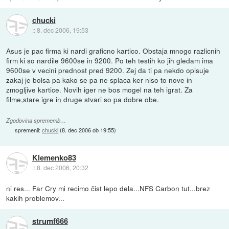
chucki
::
8. dec 2006, 19:53
Asus je pac firma ki nardi graficno kartico. Obstaja mnogo razlicnih
firm ki so nardile 9600se in 9200. Po teh testih ko jih gledam ima
9600se v vecini prednost pred 9200. Zej da ti pa nekdo opisuje
zakaj je bolsa pa kako se pa ne splaca ker niso to nove in
zmogljive kartice. Novih iger ne bos mogel na teh igrat. Za
filme,stare igre in druge stvari so pa dobre obe.
Zgodovina sprememb…
spremenil:
chucki
(
8. dec 2006 ob 19:55
)
Klemenko83
::
8. dec 2006, 20:32
ni res... Far Cry mi recimo čist lepo dela...NFS Carbon tut...brez
kakih problemov...
strumf666