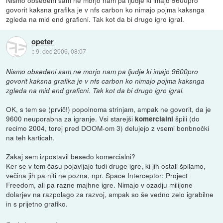
Nismo obsedeni sam ne morjo nam pa ljudje ki imajo 9600pro
govorit kaksna grafika je v nfs carbon ko nimajo pojma kaksnga
zgleda na mid end graficni. Tak kot da bi drugo igro igral.
opeter
::
9. dec 2006, 08:07
Nismo obsedeni sam ne morjo nam pa ljudje ki imajo 9600pro
govorit kaksna grafika je v nfs carbon ko nimajo pojma kaksnga
zgleda na mid end graficni. Tak kot da bi drugo igro igral.
OK, s tem se (prvič!) popolnoma strinjam, ampak ne govorit, da je
9600 neuporabna za igranje. Vsi starejši
špili (do
komercialni
recimo 2004, torej pred DOOM-om 3) delujejo z vsemi bonbnočki
na teh karticah.
Zakaj sem izpostavil besedo komercialni?
Ker se v tem času pojavljajo tudi druge igre, ki jih ostali špilamo,
večina jih pa niti ne pozna, npr. Space Interceptor: Project
Freedom, ali pa razne majhne igre. Nimajo v ozadju milijone
dolarjev na razpolago za razvoj, ampak so še vedno zelo igrabilne
in s prijetno grafiko.