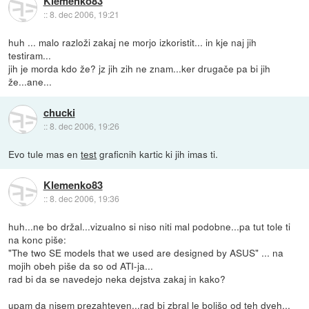
Klemenko83
::
8. dec 2006, 19:21
huh ... malo razloži zakaj ne morjo izkoristit... in kje naj jih
testiram...
jih je morda kdo že? jz jih zih ne znam...ker drugače pa bi jih
že...ane...
chucki
::
8. dec 2006, 19:26
Evo tule mas en
test
graficnih kartic ki jih imas ti.
Klemenko83
::
8. dec 2006, 19:36
huh...ne bo držal...vizualno si niso niti mal podobne...pa tut tole ti
na konc piše:
"The two SE models that we used are designed by ASUS" ... na
mojih obeh piše da so od ATI-ja...
rad bi da se navedejo neka dejstva zakaj in kako?
upam da nisem prezahteven...rad bi zbral le boljšo od teh dveh...