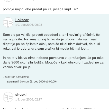
pomoje najbol obe prodat pa kej jačega kupt...a?
Loksorr
::
9. dec 2006, 00:08
Sam ste pa vsi čist preveč obsedeni s temi novimi grafičnimi, če
mene prašte. Ne vem no saj lahko da je problem da mam mal
dioptrije pa ne špilam z očali, sam še nikol nism doživel, da bi si
reku, saj je dobra igra sam grafika bi mogla bit mal lebi...
In ne to v bistvu nima nobene povezave z uprašanjem. Je pa tako
da je 9600 skor zihr boljša. Mogoče v kaki obskurdni zadevi ne za
večino stvari pa ja.
Zgodovina sprememb…
spremenil:
Loksorr
(
9. dec 2006 ob 00:09
)
chucki
::
9. dec 2006, 02:17